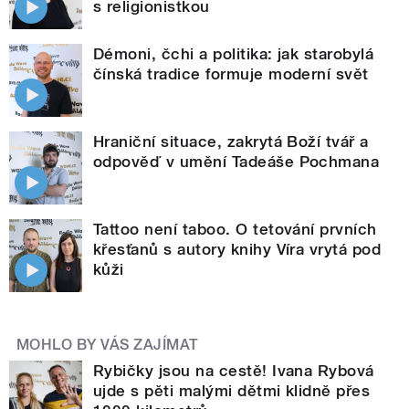
s religionistkou
Démoni, čchi a politika: jak starobylá
čínská tradice formuje moderní svět
Hraniční situace, zakrytá Boží tvář a
odpověď v umění Tadeáše Pochmana
Tattoo není taboo. O tetování prvních
křesťanů s autory knihy Víra vrytá pod
kůži
MOHLO BY VÁS ZAJÍMAT
Rybičky jsou na cestě! Ivana Rybová
ujde s pěti malými dětmi klidně přes