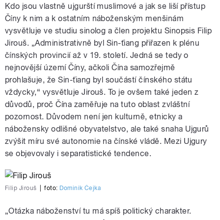
Kdo jsou vlastně ujgurští muslimové a jak se liší přístup
Číny k nim a k ostatním náboženským menšinám
vysvětluje ve studiu sinolog a člen projektu Sinopsis Filip
Jirouš. „Administrativně byl Sin-ťiang přiřazen k plénu
čínských provincií až v 19. století. Jedná se tedy o
nejnovější území Číny, ačkoli Čína samozřejmě
prohlašuje, že Sin-ťiang byl součástí čínského státu
vždycky,“ vysvětluje Jirouš. To je ovšem také jeden z
důvodů, proč Čína zaměřuje na tuto oblast zvláštní
pozornost. Důvodem není jen kulturně, etnicky a
nábožensky odlišné obyvatelstvo, ale také snaha Ujgurů
zvýšit míru své autonomie na čínské vládě. Mezi Ujgury
se objevovaly i separatistické tendence.
Filip Jirouš
|
foto:
Dominik Čejka
„Otázka náboženství tu má spíš politický charakter.