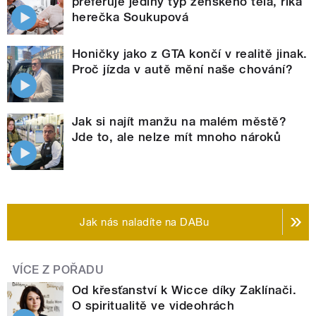
preferuje jediný typ ženského těla, říká
herečka Soukupová
Honičky jako z GTA končí v realitě jinak.
Proč jízda v autě mění naše chování?
Jak si najít manžu na malém městě?
Jde to, ale nelze mít mnoho nároků
Jak nás naladíte na DABu
VÍCE Z POŘADU
Od křesťanství k Wicce díky Zaklínači.
O spiritualitě ve videohrách