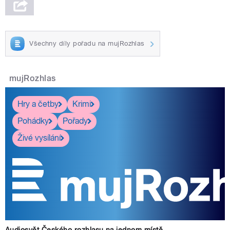
Všechny díly pořadu na mujRozhlas
mujRozhlas
Hry a četby
Krimi
Pohádky
Pořady
Živé vysílání
Audiosvět Českého rozhlasu na jednom místě