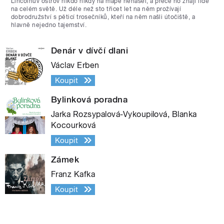
Lincolnův ostrov nikdo nikdy na mapě nenašel, a přece ho znají lidé
na celém světě. Už déle než sto třicet let na něm prožívají
dobrodružství s pěticí trosečníků, kteří na něm našli útočiště, a
hlavně nejedno tajemství.
Denár v dívčí dlani
Václav Erben
Koupit
Bylinková poradna
Jarka Rozsypalová-Vykoupilová, Blanka
Kocourková
Koupit
Zámek
Franz Kafka
Koupit