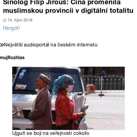
Sinolog Filip Jirouš: Čína proměnila
muslimskou provincii v digitální totalitu
14. říjen 2018
Hergot!
Největší audioportál na českém internetu
Ujguři se bojí na veřejnosti cokoliv