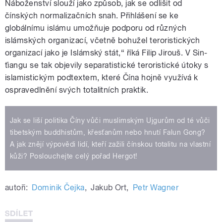
Náboženství slouží jako způsob, jak se odlišit od
čínských normalizačních snah. Přihlášení se ke
globálnímu islámu umožňuje podporu od různých
islámských organizací, včetně bohužel teroristických
organizací jako je Islámský stát,“ říká Filip Jirouš. V Sin-
ťiangu se tak objevily separatistické teroristické útoky s
islamistickým podtextem, které Čína hojně využívá k
ospravedlnění svých totalitních praktik.
Jak se liší politika Číny vůči muslimským Ujgurům od té vůči
tibetským buddhistům, křesťanům nebo hnutí Falun Gong?
A jak znějí výpovědi lidí, kteří zažili čínskou totalitu na vlastní
kůži? Poslouchejte celý pořad Hergot!
autoři:
Dominik Čejka
,
Jakub Ort
,
Petr Wagner