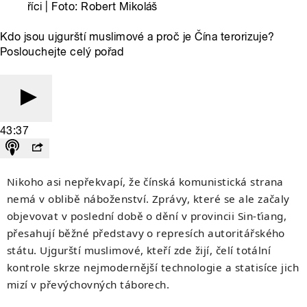
říci | Foto: Robert Mikoláš
Kdo jsou ujgurští muslimové a proč je Čína terorizuje?
Poslouchejte celý pořad
43:37
Nikoho asi nepřekvapí, že čínská komunistická strana
nemá v oblibě náboženství. Zprávy, které se ale začaly
objevovat v poslední době o dění v provincii Sin-ťiang,
přesahují běžné představy o represích autoritářského
státu. Ujgurští muslimové, kteří zde žijí, čelí totální
kontrole skrze nejmodernější technologie a statisíce jich
mizí v převýchovných táborech.