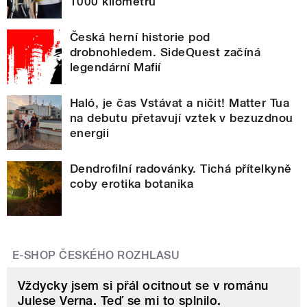
1000 kilometrů
Česká herní historie pod
drobnohledem. SideQuest začíná
legendární Mafií
Haló, je čas Vstávat a ničit! Matter Tua
na debutu přetavují vztek v bezuzdnou
energii
Dendrofilní radovánky. Tichá přítelkyně
coby erotika botanika
E-SHOP ČESKÉHO ROZHLASU
Vždycky jsem si přál ocitnout se v románu
Julese Verna. Teď se mi to splnilo.