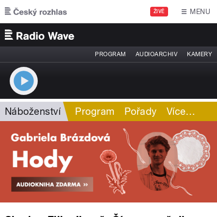
Přejít k hlavnímu obsahu
MENU
ŽIVĚ
PROGRAM
AUDIOARCHIV
KAMERY
Náboženství
Program
Pořady
Více
…