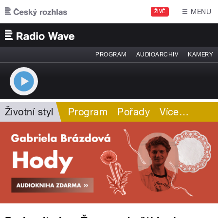
Přejít k hlavnímu obsahu
MENU
ŽIVĚ
PROGRAM
AUDIOARCHIV
KAMERY
Životní styl
Program
Pořady
Více
…