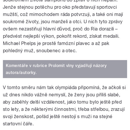
Jenže stejnou potěchu pro oko představují sportovci
mužští, což mimochodem ráda potvrzuji, a také oni mají
soukromé životy, jsou manželi a otci. U nich tyto zprávy
ovšem nezastiňují hlavní důvod, proč do Ria dorazili –
předvést nejlepší výkon, pokořit rekord, získat medaili.
Michael Phelps je prostě famózní plavec a až pak
pohledný muž, snoubenec a otec.
Komentáře v rubrice Prolomit vlny vyjadřují názory
autora/autorky.
V tomto směru nám tak olympiáda připomíná, že ačkoli si
už dnes nikdo vážně nemyslí, že ženy jsou příliš slabé,
aby zaběhly delší vzdálenost, jako tomu bylo ještě před
sto lety, a že některými činnostmi, třeba střelbou, zrazují
svoji ženskost, pořád ještě nestojí s muži na stejné
startovní čáře.