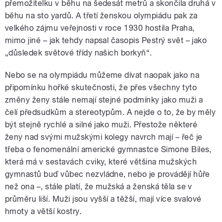
přemožitelku v běhu na šedesát metrů a skončila druhá v
běhu na sto yardů. A třetí ženskou olympiádu pak za
velkého zájmu veřejnosti v roce 1930 hostila Praha,
mimo jiné – jak tehdy napsal časopis Pestrý svět – jako
„důsledek světové třídy našich borkyň“.
Nebo se na olympiádu můžeme dívat naopak jako na
připomínku hořké skutečnosti, že přes všechny tyto
změny ženy stále nemají stejné podmínky jako muži a
čelí předsudkům a stereotypům. A nejde o to, že by měly
být stejně rychlé a silné jako muži. Přestože některé
ženy nad svými mužskými kolegy navrch mají – řeč je
třeba o fenomenální americké gymnastce Simone Biles,
která má v sestavách cviky, které většina mužských
gymnastů buď vůbec nezvládne, nebo je provádějí hůře
než ona –, stále platí, že mužská a ženská těla se v
průměru liší. Muži jsou vyšší a těžší, mají více svalové
hmoty a větší kostry.