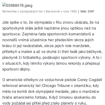
Momentka z olympijských her v Barceloně v roce 1992
|
foto: Cliff
Jde spíše o to, že olympiáda v Riu znovu ukázala, že na
sportovkyně stále ještě nazíráme jinou optikou než na
sportovce. Zejména řada sportovních komentátorů a
novinářů vnímá účastnice her především skrze jejich
krásu či její nedostatek, skrze jejich role manželek,
přítelkyň a matek a až ve druhé či třetí řadě jako běžkyně,
plavkyně či fotbalistky, podávající sportovní výkony. A to i
v situacích, kdy těmito výkony lámou rekordy a přepisují
sportovní dějiny.
O americké střelkyni ze vzduchové pistole Corey Cogdell
referoval americký list Chicago Tribune v okamžiku, kdy
měla na kontě dvě olympijské medaile, jako o manželce
hráče amerického fotbalu. Když čínskou skokanku do
vody požádal její přítel před zraky planety o ruku,