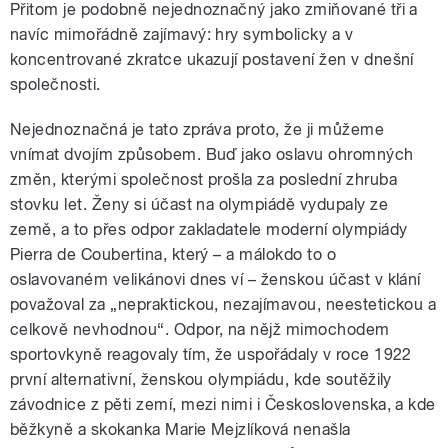
Přitom je podobně nejednoznačný jako zmiňované tři a
navíc mimořádně zajímavý: hry symbolicky a v
koncentrované zkratce ukazují postavení žen v dnešní
společnosti.
Nejednoznačná je tato zpráva proto, že ji můžeme
vnímat dvojím způsobem. Buď jako oslavu ohromných
změn, kterými společnost prošla za poslední zhruba
stovku let. Ženy si účast na olympiádě vydupaly ze
země, a to přes odpor zakladatele moderní olympiády
Pierra de Coubertina, který – a málokdo to o
oslavovaném velikánovi dnes ví – ženskou účast v klání
považoval za „nepraktickou, nezajímavou, neestetickou a
celkově nevhodnou“. Odpor, na nějž mimochodem
sportovkyně reagovaly tím, že uspořádaly v roce 1922
první alternativní, ženskou olympiádu, kde soutěžily
závodnice z pěti zemí, mezi nimi i Československa, a kde
běžkyně a skokanka Marie Mejzlíková nenašla