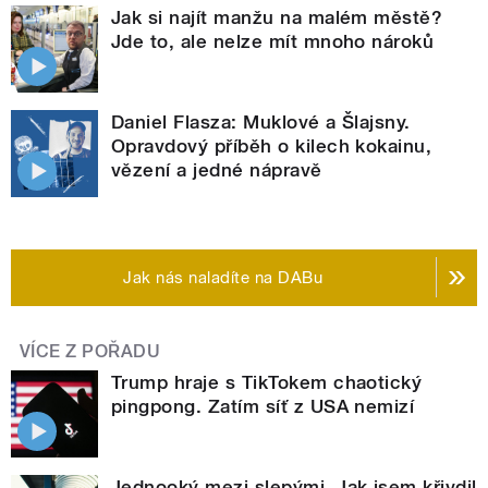
Jak si najít manžu na malém městě?
Jde to, ale nelze mít mnoho nároků
Daniel Flasza: Muklové a Šlajsny.
Opravdový příběh o kilech kokainu,
vězení a jedné nápravě
Jak nás naladíte na DABu
VÍCE Z POŘADU
Trump hraje s TikTokem chaotický
pingpong. Zatím síť z USA nemizí
Jednooký mezi slepými. Jak jsem křivdil