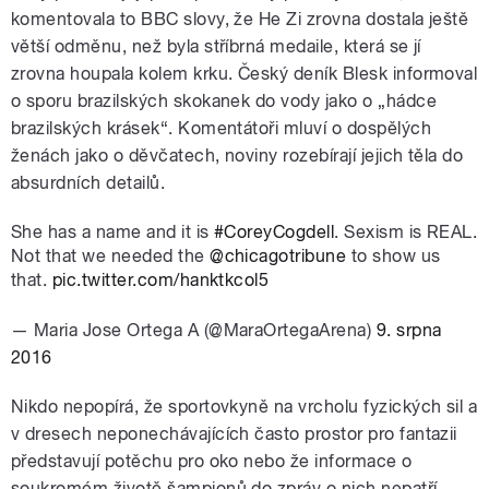
komentovala to BBC slovy, že He Zi zrovna dostala ještě
větší odměnu, než byla stříbrná medaile, která se jí
zrovna houpala kolem krku. Český deník Blesk informoval
o sporu brazilských skokanek do vody jako o „hádce
brazilských krásek“. Komentátoři mluví o dospělých
ženách jako o děvčatech, noviny rozebírají jejich těla do
absurdních detailů.
She has a name and it is
#CoreyCogdell
. Sexism is REAL.
Not that we needed the
@chicagotribune
to show us
that.
pic.twitter.com/hanktkcol5
— Maria Jose Ortega A (@MaraOrtegaArena)
9. srpna
2016
Nikdo nepopírá, že sportovkyně na vrcholu fyzických sil a
v dresech neponechávajících často prostor pro fantazii
představují potěchu pro oko nebo že informace o
soukromém životě šampionů do zpráv o nich nepatří.