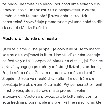
že budou nesmrtelní a budou součástí uměleckého díla.
Zpěváci zpívají jména asi 3 tisíc přispěvatelů. Kvalitní
umění a architektura přežijí svou dobu a jsou tak
nesmrtelné,“ vysvětluje promotér smysl uměleckého díla
skladatele Marka Piačeka.
Město pro lidi, lidé pro město
„Kousek jsme Žilině přispěli, je otevřenější. Je to město,
kde se děje zajímavá kultura. Hodně lidí za námi cestuje,
na festivaly a tak,“ odpovídá Marek na otázku, jak Stanice
a Nová synagoga proměnily město. „Ukázali jsme lidem,
že jde něco dělat. Že se mohou o své město starat.“
Zlepšení života ve městě díky kulturním centrům ale
považuje Marek skromně za malé. Prý se nesnaží změnit
mnoho věcí, ale spíše dvě místa proměnit velmi
intenzivně. „Často se provozovatelé kulturního centra
soustředí na program, ale my přemýšlíme i nad lidmi, kteří