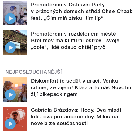
Promotérem v Ostravě: Party
v prázdných domech střídá Chee Chaak
fest. „Čím míň zisku, tím líp“
Promotérem v rozděleném městě.
Broumov má kulturní ostrov i svoje
„dole“, lidé odsud chtějí pryč
NEJPOSLOUCHANĚJŠÍ
Diskomfort je sedět v práci. Venku
cítíme, že žijem! Klára a Tomáš Novotní
žijí bikepackingem
Gabriela Brázdová: Hody. Dva mladí
lidé, dva protančené dny. Milostná
novela ze současnosti