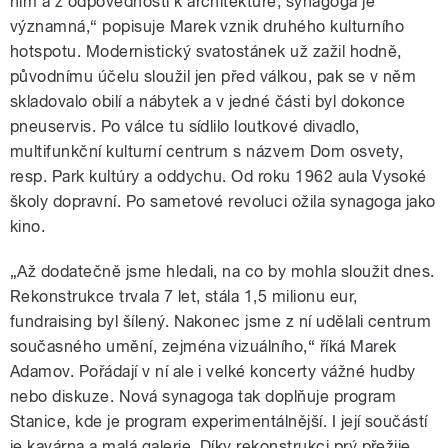
nim a z odpovědnosti k architektuře, synagoga je
významná,“ popisuje Marek vznik druhého kulturního
hotspotu. Modernistický svatostánek už zažil hodně,
původnímu účelu sloužil jen před válkou, pak se v něm
skladovalo obilí a nábytek a v jedné části byl dokonce
pneuservis. Po válce tu sídlilo loutkové divadlo,
multifunkční kulturní centrum s názvem Dom osvety,
resp. Park kultúry a oddychu. Od roku 1962 aula Vysoké
školy dopravní. Po sametové revoluci ožila synagoga jako
kino.
„Až dodatečně jsme hledali, na co by mohla sloužit dnes.
Rekonstrukce trvala 7 let, stála 1,5 milionu eur,
fundraising byl šílený. Nakonec jsme z ní udělali centrum
současného umění, zejména vizuálního,“ říká Marek
Adamov. Pořádají v ní ale i velké koncerty vážné hudby
nebo diskuze. Nová synagoga tak doplňuje program
Stanice, kde je program experimentálnější. I její součástí
je kavárna a malá galerie. Díky rekonstrukci prý přežije