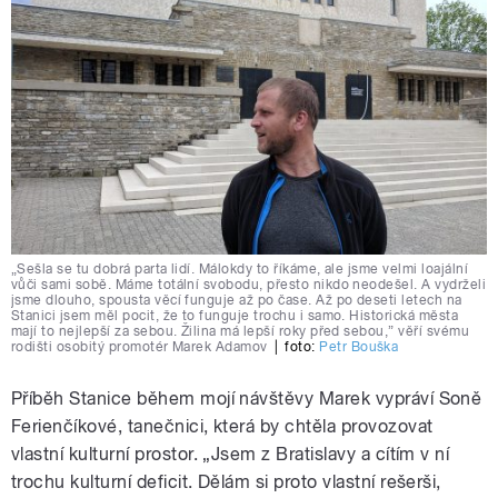
„Sešla se tu dobrá parta lidí. Málokdy to říkáme, ale jsme velmi loajální
vůči sami sobě. Máme totální svobodu, přesto nikdo neodešel. A vydrželi
jsme dlouho, spousta věcí funguje až po čase. Až po deseti letech na
Stanici jsem měl pocit, že to funguje trochu i samo. Historická města
mají to nejlepší za sebou. Žilina má lepší roky před sebou,” věří svému
rodišti osobitý promotér Marek Adamov
|
foto:
Petr Bouška
Příběh Stanice během mojí návštěvy Marek vypráví Soně
Ferienčíkové, tanečnici, která by chtěla provozovat
vlastní kulturní prostor. „Jsem z Bratislavy a cítím v ní
trochu kulturní deficit. Dělám si proto vlastní rešerši,