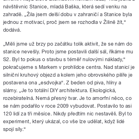
návštěvnic Stanice, mladá Baška, která sedí venku na
zahradě. „Žila jsem delší dobu v zahraničí a Stanice byla
jednou z motivací, proč jsem se rozhodla v Žilině žít,“
dodává.
„Měli jsme už brzy po začátku tolik aktivit, že se nám do
stanice nevešly. Proto jsme postavili další sál, říkáme mu
S2. Byl to pokus o stavbu s téměř nulovými náklady,“
pokračujeme s Markem v prohlídce centra. Nad stanicí je
silniční kruhový objezd a kolem jeho obrovského pilíře je
postavena ona „esdvojka“. Z beden od piva, hlíny a
slámy. „Je to totální DIY architektura. Ekologická,
rozebíratelná. Nemá přesný tvar. Je to amorfní něco, co
se nám podařilo v roce 2009 vybudovat. Postavilo to asi
120 lidí za tři měsíce. Nikdy předtím nic nestavěli. Byl to
experiment, který ukázal, co vše lze udělat, když lidé
spojí síly.“