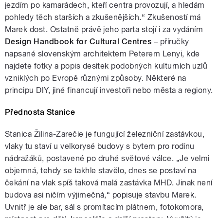
jezdím po kamarádech, kteří centra provozují, a hledám
pohledy těch starších a zkušenějších.“ Zkušeností má
Marek dost. Ostatně právě jeho parta stojí i za vydáním
Design Handbook for Cultural Centres
– příručky
napsané slovenským architektem Peterem Lenyi, kde
najdete fotky a popis desítek podobných kulturních uzlů
vzniklých po Evropě různými způsoby. Některé na
principu DIY, jiné financují investoři nebo města a regiony.
Přednosta Stanice
Stanica Žilina-Zarečie je fungující železniční zastávkou,
vlaky tu staví u velkorysé budovy s bytem pro rodinu
nádražáků, postavené po druhé světové válce. „Je velmi
objemná, tehdy se takhle stavělo, dnes se postaví na
čekání na vlak spíš taková malá zastávka MHD. Jinak není
budova asi ničím výjimečná,“ popisuje stavbu Marek.
Uvnitř je ale bar, sál s promítacím plátnem, fotokomora,