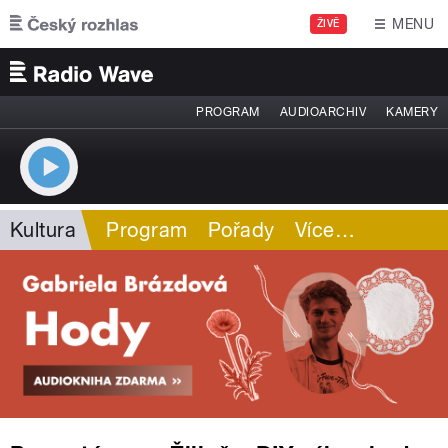
Přejít k hlavnímu obsahu
MENU
ŽIVĚ
PROGRAM
AUDIOARCHIV
KAMERY
Kultura
Program
Pořady
Více
…