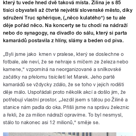
který tu vede hned dvě taková místa. Žilina je s 85
tisíci obyvateli až čtvrté největší slovenské město, díky
sdružení Truc sphérique, („něco kulatého“) se tu ale
děje pořád něco. Na koncerty se tu chodí na nádraží
nebo do synagogy, na divadlo do sálu, který si parta
kamarádů postavila z hlíny, slámy a beden od piva.
„Byli jsme jako kmen v pralese, který se doslechne o
fotbale, ale neví, že se nehraje s míčem ze železa nebo
kamene,“ vzpomíná na neorganizované a snílkovské
začátky na přelomu tisíciletí let Marek. Jeho partě
kamarádů se vždycky zdálo, že se toho v jejich rodišti
děje málo. Uspořádali proto několik akcí a došlo jim, že
potřebují vlastní prostor. „Jezdil jsem s tátou po Žilině a
stanice nám padla do oka. Přišli jsme na správu železnic
a řekli, že za milion nádraží opravíme. To byl nesmysl,
stálo to nakonec asi 12 milionů,“ směje se.