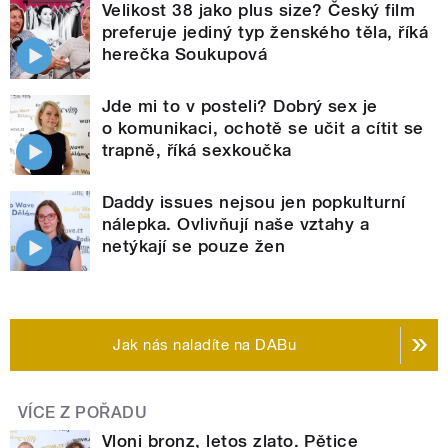
Velikost 38 jako plus size? Český film
preferuje jediný typ ženského těla, říká
herečka Soukupová
Jde mi to v posteli? Dobrý sex je
o komunikaci, ochotě se učit a cítit se
trapně, říká sexkoučka
Daddy issues nejsou jen popkulturní
nálepka. Ovlivňují naše vztahy a
netýkají se pouze žen
Jak nás naladíte na DABu
VÍCE Z POŘADU
Vloni bronz, letos zlato. Pětice