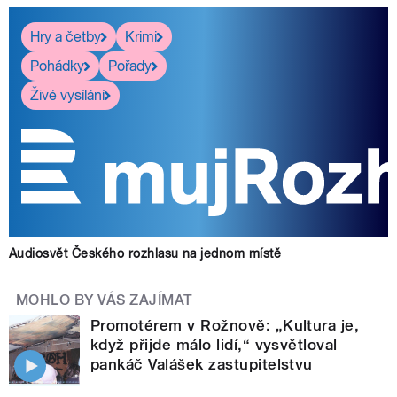
Hry a četby
Krimi
Pohádky
Pořady
Živé vysílání
Audiosvět Českého rozhlasu na jednom místě
MOHLO BY VÁS ZAJÍMAT
Promotérem v Rožnově: „Kultura je,
když přijde málo lidí,“ vysvětloval
pankáč Valášek zastupitelstvu