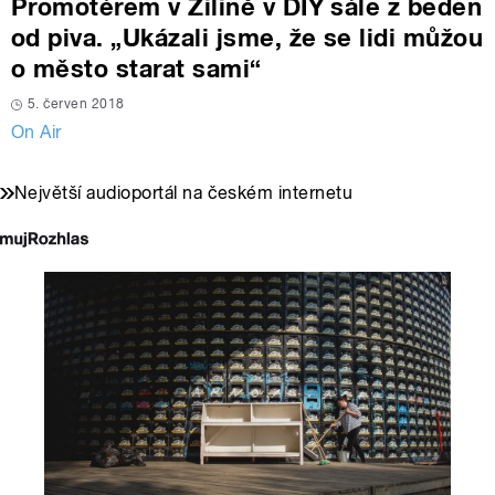
Promotérem v Žilině v DIY sále z beden
od piva. „Ukázali jsme, že se lidi můžou
o město starat sami“
5. červen 2018
On Air
Největší audioportál na českém internetu