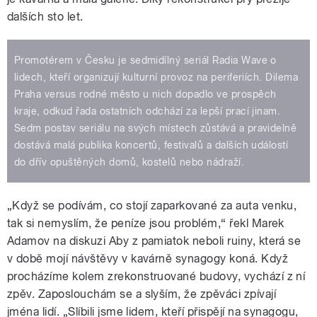
dalších sto let.
Promotérem v Česku je sedmidílný seriál Radia Wave o
lidech, kteří organizují kulturní provoz na periferiích. Dilema
Praha versus rodné město u nich dopadlo ve prospěch
kraje, odkud řada ostatních odchází za lepší prací jinam.
Sedm postav seriálu na svých místech zůstává a pravidelně
dostává malá publika koncertů, festivalů a dalších událostí
do dřív opuštěných domů, kostelů nebo nádraží.
„Když se podívám, co stojí zaparkované za auta venku,
tak si nemyslím, že peníze jsou problém,“ řekl Marek
Adamov na diskuzi Aby z pamiatok neboli ruiny, která se
v době mojí návštěvy v kavárně synagogy koná. Když
procházíme kolem zrekonstruované budovy, vychází z ní
zpěv. Zaposlouchám se a slyším, že zpěváci zpívají
jména lidí. „Slíbili jsme lidem, kteří přispějí na synagogu,