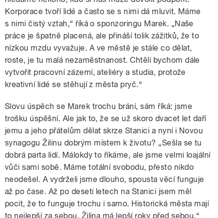
Korporace tvoří lidé a často se s nimi dá mluvit. Máme
s nimi čistý vztah,“ říká o sponzoringu Marek. „Naše
práce je špatně placená, ale přináší tolik zážitků, že to
nízkou mzdu vyvažuje. A ve městě je stále co dělat,
roste, je tu malá nezaměstnanost. Chtěli bychom dále
vytvořit pracovní zázemí, ateliéry a studia, protože
kreativní lidé se stěhují z města pryč.“
Slovu úspěch se Marek trochu brání, sám říká: jsme
trošku úspěšní. Ale jak to, že se už skoro dvacet let daří
jemu a jeho přátelům dělat skrze Stanici a nyní i Novou
synagogu Žilinu dobrým místem k životu? „Sešla se tu
dobrá parta lidí. Málokdy to říkáme, ale jsme velmi loajální
vůči sami sobě. Máme totální svobodu, přesto nikdo
neodešel. A vydrželi jsme dlouho, spousta věcí funguje
až po čase. Až po deseti letech na Stanici jsem měl
pocit, že to funguje trochu i samo. Historická města mají
to nejlepší za sebou. Žilina má lepší roky před sebou,“