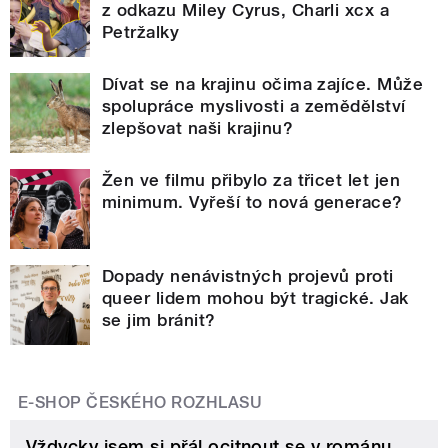
z odkazu Miley Cyrus, Charli xcx a
Petržalky
Dívat se na krajinu očima zajíce. Může
spolupráce myslivosti a zemědělství
zlepšovat naši krajinu?
Žen ve filmu přibylo za třicet let jen
minimum. Vyřeší to nová generace?
Dopady nenávistných projevů proti
queer lidem mohou být tragické. Jak
se jim bránit?
E-SHOP ČESKÉHO ROZHLASU
Vždycky jsem si přál ocitnout se v románu