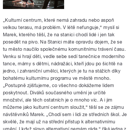
„Kulturní centrum, které nemá zahradu nebo aspoň
velkou terasu, má problém. V létě nefunguje,“ myslí si
Marek, kterého těší, že na stanici chodí lidé i jen tak
posedět na pivo. Na Stanici máte opravdu dojem, že se
tu město naučilo společnému komunitnímu trávení času.
Venku si hrají děti, vedle sebe sedí tanečnice moderního
tance, mámy s dětmi, nádražáci, kteří jdou po šichtě na
jedno, i zahraniční umělci, kterých je tu na stážích díky
bohatému kulturnímu programu ve městě mnoho.
„Postupně zjišťujeme, co všechno dokážeme lidem
poskytnout. Diváků současného umění je určité
množství, ale těch ostatních je o mnoho víc. A i jim
můžeme jako kulturní centrum sloužit,“ těší se ze zájmu
návštěvníků Marek. „Chodí sem i lidi ze středních škol. Je
skvělé, že mají už na střední přístup k alternativnímu
umění. I když slovo alternativní nemám ráda,“ říká jedna z