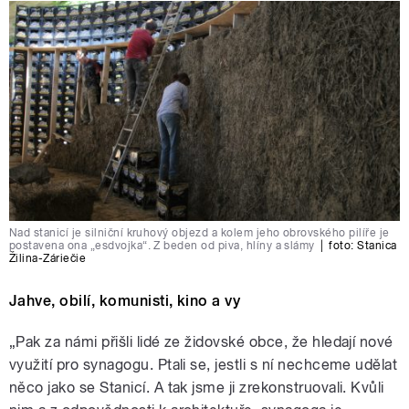
Nad stanicí je silniční kruhový objezd a kolem jeho obrovského pilíře je
postavena ona „esdvojka“. Z beden od piva, hlíny a slámy
|
foto:
Stanica
Žilina-Záriečie
Jahve, obilí, komunisti, kino a vy
„Pak za námi přišli lidé ze židovské obce, že hledají nové
využití pro synagogu. Ptali se, jestli s ní nechceme udělat
něco jako se Stanicí. A tak jsme ji zrekonstruovali. Kvůli