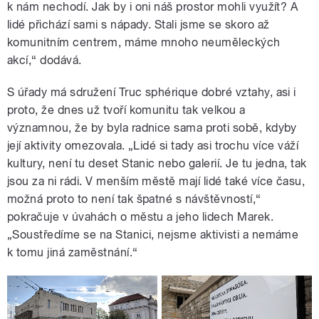
k nám nechodí. Jak by i oni náš prostor mohli využít? A
lidé přichází sami s nápady. Stali jsme se skoro až
komunitním c
entrem, máme mnoho neuměleckých
akcí,“ dodává.
S úřady má sdružení Truc sphérique dobré vztahy, asi i
proto, že dnes už tvoří komunitu tak velkou a
významnou, že by byla radnice sama proti sobě, kdyby
její aktivity omezovala. „Lidé si tady asi trochu více váží
kultury, není tu deset Stanic nebo galerií. Je tu jedna, tak
jsou za ni rádi. V menším městě mají lidé také více času,
možná proto to není tak špatné s návštěvností,“
pokračuje v úvahách o městu a jeho lidech Marek.
„Soustředíme se na Stanici, nejsme aktivisti a nemáme
k tomu jiná zaměstnání.“