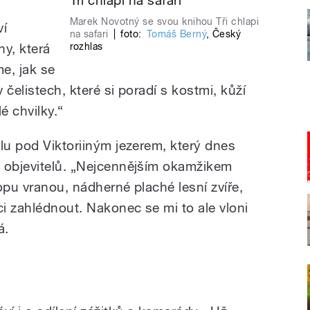
Marek Novotný se svou knihou Tři chlapi
ví
na safari
|
foto:
Tomáš Berný
,
Český
ny, která
rozhlas
me, jak se
čelistech, které si poradí s kostmi, kůží
 chvilky.“
lu pod Viktoriiným jezerem, který dnes
h objevitelů. „Nejcennějším okamžikem
opu vranou, nádherné plaché lesní zvíře,
i zahlédnout. Nakonec se mi to ale vloni
á.