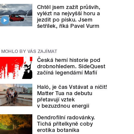
Chtěl jsem zažít průšvih,
vylézt na nejvyšší horu a
jezdit po písku. Jsem
šetřílek, říká Pavel Vurm
MOHLO BY VÁS ZAJÍMAT
Česká herní historie pod
drobnohledem. SideQuest
začíná legendární Mafií
Haló, je čas Vstávat a ničit!
Matter Tua na debutu
přetavují vztek
v bezuzdnou energii
Dendrofilní radovánky.
Tichá přítelkyně coby
erotika botanika