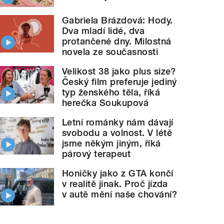
Gabriela Brázdová: Hody.
Dva mladí lidé, dva
protančené dny. Milostná
novela ze současnosti
Velikost 38 jako plus size?
Český film preferuje jediný
typ ženského těla, říká
herečka Soukupová
Letní románky nám dávají
svobodu a volnost. V létě
jsme někým jiným, říká
párový terapeut
Honičky jako z GTA končí
v realitě jinak. Proč jízda
v autě mění naše chování?