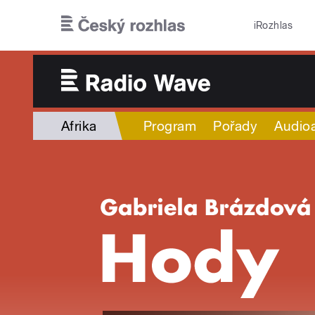
Přejít k hlavnímu obsahu
iRozhlas
Afrika
Program
Pořady
Audioa