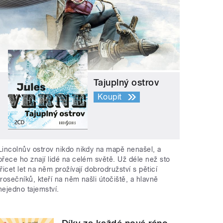
Tajuplný ostrov
Koupit
Lincolnův ostrov nikdo nikdy na mapě nenašel, a
přece ho znají lidé na celém světě. Už déle než sto
třicet let na něm prožívají dobrodružství s pěticí
trosečníků, kteří na něm našli útočiště, a hlavně
nejedno tajemství.