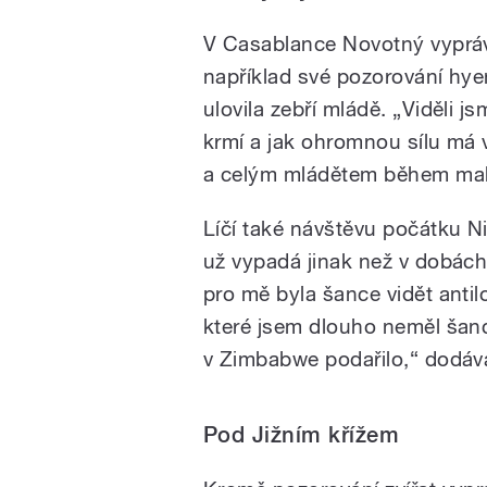
V Casablance Novotný vyprá
například své pozorování hye
ulovila zebří mládě. „Viděli js
krmí a jak ohromnou sílu má v 
a celým mládětem během malé
Líčí také návštěvu počátku Ni
už vypadá jinak než v dobác
pro mě byla šance vidět antil
které jsem dlouho neměl šanc
v Zimbabwe podařilo,“ dodáv
Pod Jižním křížem