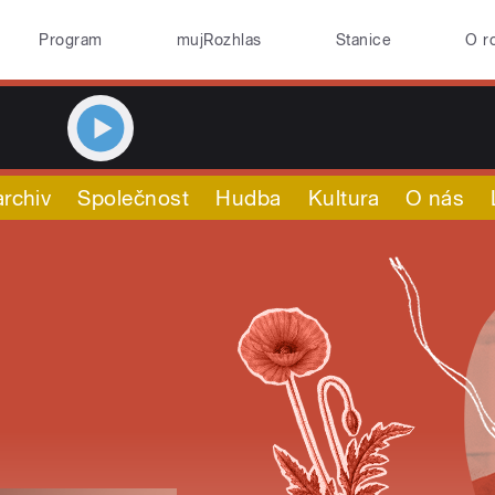
Program
mujRozhlas
Stanice
O r
rchiv
Společnost
Hudba
Kultura
O nás