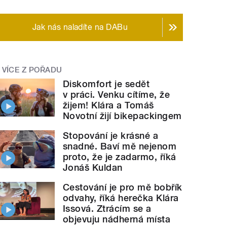
Jak nás naladíte na DABu
VÍCE Z POŘADU
Diskomfort je sedět
v práci. Venku cítíme, že
žijem! Klára a Tomáš
Novotní žijí bikepackingem
Stopování je krásné a
snadné. Baví mě nejenom
proto, že je zadarmo, říká
Jonáš Kuldan
Cestování je pro mě bobřík
odvahy, říká herečka Klára
Issová. Ztrácím se a
objevuju nádherná místa