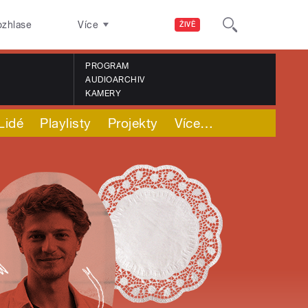
ozhlase
Více
ŽIVĚ
PROGRAM
AUDIOARCHIV
KAMERY
Lidé
Playlisty
Projekty
Více
…