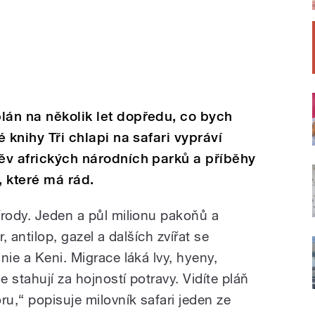
lán na několik let dopředu, co bych
é knihy Tři chlapi na safari vypráví
těv afrických národních parků a příběhy
, které má rád.
írody. Jeden a půl milionu pakoňů a
, antilop, gazel a dalších zvířat se
nie a Keni. Migrace láká lvy, hyeny,
e stahují za hojností potravy. Vidíte pláň
ru,“ popisuje milovník safari jeden ze