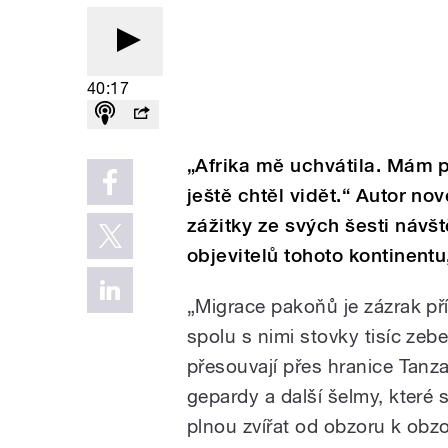
40:17
„Afrika mě uchvátila. Mám p
ještě chtěl vidět.“ Autor nov
zážitky ze svých šesti návš
objevitelů tohoto kontinentu
„Migrace pakoňů je zázrak př
spolu s nimi stovky tisíc zeber
přesouvají přes hranice Tanza
gepardy a další šelmy, které s
plnou zvířat od obzoru k obzo