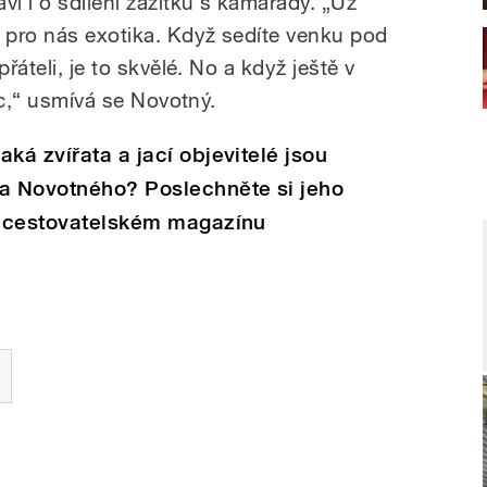
ví i o sdílení zážitků s kamarády. „Už
e pro nás exotika. Když sedíte venku pod
řáteli, je to skvělé. No a když ještě v
víc,“ usmívá se Novotný.
ká zvířata a jací objevitelé jsou
a Novotného? Poslechněte si jeho
 v cestovatelském magazínu