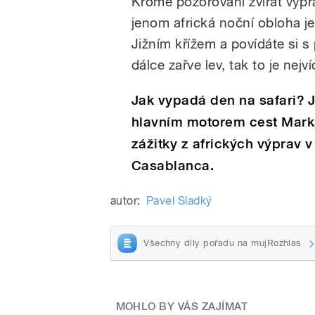
Kromě pozorování zvířat vyprá
jenom africká noční obloha j
Jižním křížem a povídáte si s p
dálce zařve lev, tak to je nej
Jak vypadá den na safari? Ja
hlavním motorem cest Mark
zážitky z afrických výprav
Casablanca.
autor:
Pavel Sladký
Všechny díly pořadu na mujRozhlas
MOHLO BY VÁS ZAJÍMAT