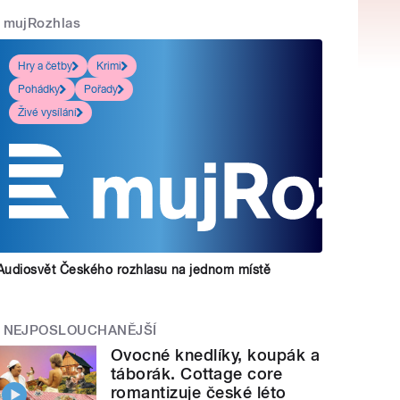
mujRozhlas
Hry a četby
Krimi
Pohádky
Pořady
Živé vysílání
Audiosvět Českého rozhlasu na jednom místě
NEJPOSLOUCHANĚJŠÍ
Ovocné knedlíky, koupák a
táborák. Cottage core
romantizuje české léto