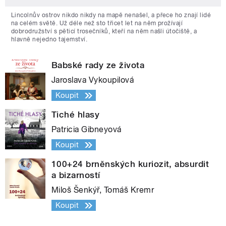
Lincolnův ostrov nikdo nikdy na mapě nenašel, a přece ho znají lidé
na celém světě. Už déle než sto třicet let na něm prožívají
dobrodružství s pěticí trosečníků, kteří na něm našli útočiště, a
hlavně nejedno tajemství.
Babské rady ze života
Jaroslava Vykoupilová
Koupit
Tiché hlasy
Patricia Gibneyová
Koupit
100+24 brněnských kuriozit, absurdit
a bizarností
Miloš Šenkýř, Tomáš Kremr
Koupit