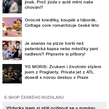
jinak. Proč jízda v autě mění naše
chování?
Ovocné knedlíky, koupák a táborák.
Cottage core romantizuje české léto
Je ananas na pizze horší než
pašerácká kapsa nebo měsíčky paní
nadlesní? Připravte si příbory!
YG MORIS: Zvukem i životním stylem
jsem z Praglanty. Private jet z ATL
dosedl s novou deskou v Praze
E-SHOP ČESKÉHO ROZHLASU
Vždycky jsem si přál ocitnout se v románu