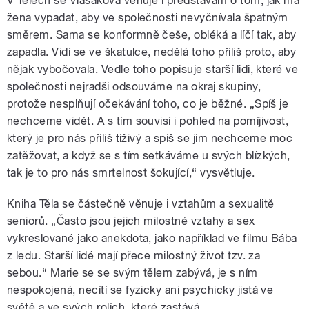
V Tělech se Vlasáková věnuje i představám o tom, jak má
žena vypadat, aby ve společnosti nevyčnívala špatným
směrem. Sama se konformně češe, obléká a líčí tak, aby
zapadla. Vidí se ve škatulce, nedělá toho příliš proto, aby
nějak vybočovala. Vedle toho popisuje starší lidi, které ve
společnosti nejradši odsouváme na okraj skupiny,
protože nesplňují očekávání toho, co je běžné. „Spíš je
nechceme vidět. A s tím souvisí i pohled na pomíjivost,
který je pro nás příliš tíživý a spíš se jím nechceme moc
zatěžovat, a když se s tím setkáváme u svých blízkých,
tak je to pro nás smrtelnost šokující,“ vysvětluje.
Kniha Těla se částečně věnuje i vztahům a sexualitě
seniorů. „Často jsou jejich milostné vztahy a sex
vykreslované jako anekdota, jako například ve filmu Bába
z ledu. Starší lidé mají přece milostný život tzv. za
sebou.“ Marie se se svým tělem zabývá, je s ním
nespokojená, necítí se fyzicky ani psychicky jistá ve
světě a ve svých rolích, které zastává.