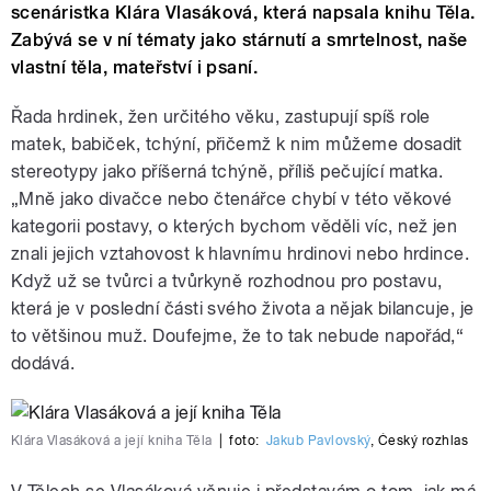
scenáristka Klára Vlasáková, která napsala knihu Těla.
Zabývá se v ní tématy jako stárnutí a smrtelnost, naše
vlastní těla, mateřství i psaní.
Řada hrdinek, žen určitého věku, zastupují spíš role
matek, babiček, tchýní, přičemž k nim můžeme dosadit
stereotypy jako příšerná tchýně, příliš pečující matka.
„Mně jako divačce nebo čtenářce chybí v této věkové
kategorii postavy, o kterých bychom věděli víc, než jen
znali jejich vztahovost k hlavnímu hrdinovi nebo hrdince.
Když už se tvůrci a tvůrkyně rozhodnou pro postavu,
která je v poslední části svého života a nějak bilancuje, je
to většinou muž. Doufejme, že to tak nebude napořád,“
dodává.
Klára Vlasáková a její kniha Těla
|
foto:
Jakub Pavlovský
,
Český rozhlas