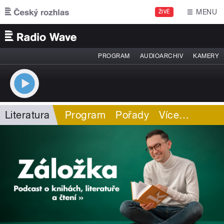
Přejít k hlavnímu obsahu
MENU
ŽIVĚ
PROGRAM
AUDIOARCHIV
KAMERY
Literatura
Program
Pořady
Více
…