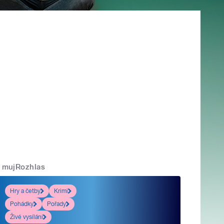
mujRozhlas
Hry a četby
Krimi
Pohádky
Pořady
Živé vysílání