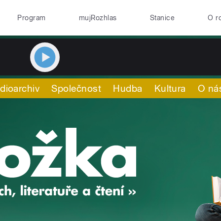
Program
mujRozhlas
Stanice
O r
dioarchiv
Společnost
Hudba
Kultura
O ná