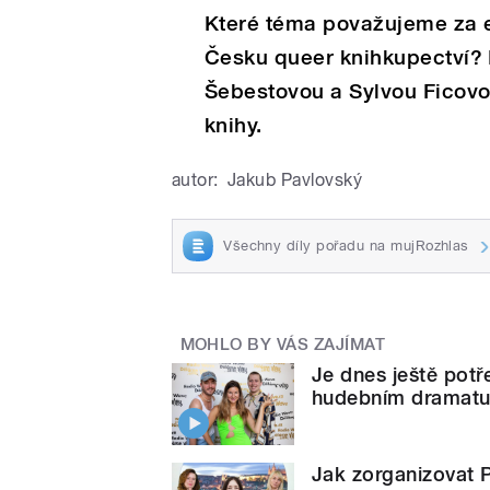
Které téma považujeme za e
Česku queer knihkupectví? 
Šebestovou a Sylvou Ficovou
knihy.
autor:
Jakub Pavlovský
Všechny díly pořadu na mujRozhlas
MOHLO BY VÁS ZAJÍMAT
Je dnes ještě potř
hudebním dramat
Jak zorganizovat P