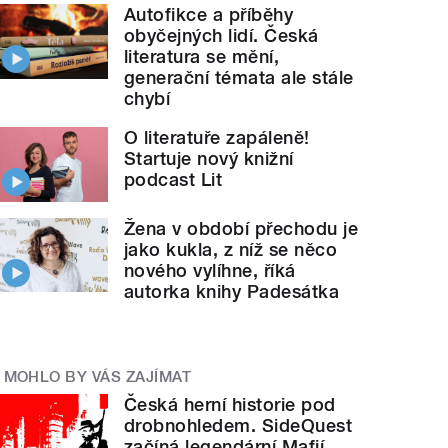
Autofikce a příběhy
obyčejných lidí. Česká
literatura se mění,
generační témata ale stále
chybí
O literatuře zapáleně!
Startuje nový knižní
podcast Lit
Žena v období přechodu je
jako kukla, z níž se něco
nového vylíhne, říká
autorka knihy Padesátka
MOHLO BY VÁS ZAJÍMAT
Česká herní historie pod
drobnohledem. SideQuest
začíná legendární Mafií