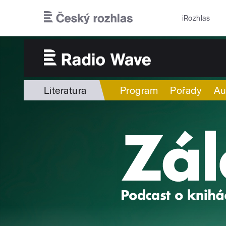
Přejít k hlavnímu obsahu
iRozhlas
Literatura
Program
Pořady
Au