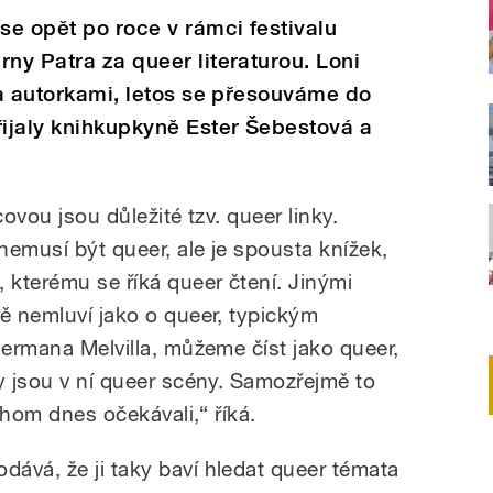
e opět po roce v rámci festivalu
rny Patra za queer literaturou. Loni
y a autorkami, letos se přesouváme do
řijaly knihkupkyně Ester Šebestová a
covou jsou důležité tzv. queer linky.
nemusí být queer, ale je spousta knížek,
kterému se říká queer čtení. Jinými
ně nemluví jako o queer, typickým
Hermana Melvilla, můžeme číst jako queer,
y jsou v ní queer scény. Samozřejmě to
ychom dnes očekávali,“ říká.
odává, že ji taky baví hledat queer témata