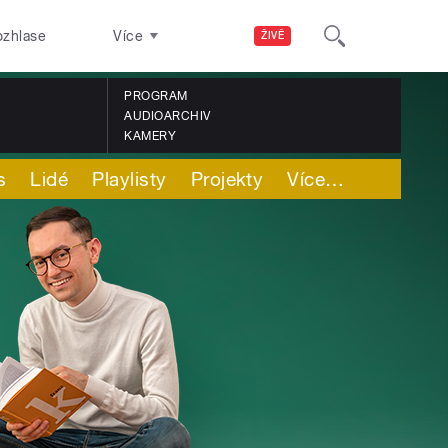
ozhlase
Více
ŽIVĚ
PROGRAM
AUDIOARCHIV
KAMERY
s
Lidé
Playlisty
Projekty
Více
…