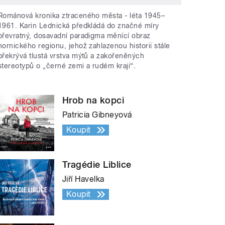
Románová kronika ztraceného města - léta 1945–
1961. Karin Lednická předkládá do značné míry
převratný, dosavadní paradigma měnící obraz
hornického regionu, jehož zahlazenou historii stále
překrývá tlustá vrstva mýtů a zakořeněných
stereotypů o „černé zemi a rudém kraji“.
Hrob na kopci
Patricia Gibneyová
Koupit
Tragédie Liblice
Jiří Havelka
Koupit