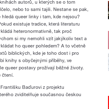
 knihách autorů, u kterých se o tom
lčelo, nebo to sami tajili. Nestane se pak,
e hledá queer linky i tam, kde nejsou?
okud existuje tradice, která literaturu
ykládá heteronormativně, tak proč
ychom si my nemohli vzít jakýkoliv text a
ykládat ho queer pohledem? A to včetně
extů biblických, kde je toho dost i pro
í knihy s obyčejnými příběhy, ve
le queer postavy prožívají běžné životy.
 čtení.
y Františku Baďurovi z projektu
kterého zviditelňuje současnou českou