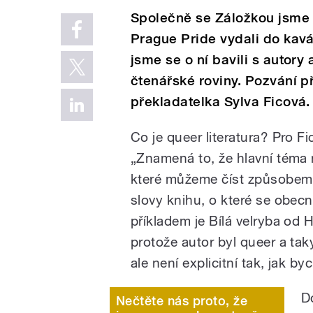
Společně se Záložkou jsme s
Prague Pride vydali do kavá
jsme se o ní bavili s autor
čtenářské roviny. Pozvání p
překladatelka Sylva Ficová.
Co je queer literatura? Pro Fi
„Znamená to, že hlavní téma 
které můžeme číst způsobem, 
slovy knihu, o které se obec
příkladem je Bílá velryba od 
protože autor byl queer a tak
ale není explicitní tak, jak b
D
Nečtěte nás proto, že