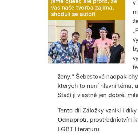
jsme queer, ale proto, že
v
vás naše tvorba zajímá,
m
shodují se autoři
ž
„P
v
b
v
t
ženy.“ Šebestové naopak chyb
kterých to není hlavní téma, a
Stačí jí vlastně jen dobré, milé
Tento díl Záložky vznikl i dík
Odnaproti
, prostřednictvím 
LGBT literaturu.