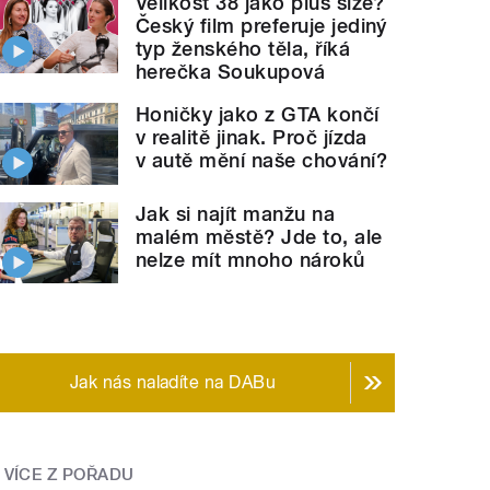
Velikost 38 jako plus size?
Český film preferuje jediný
typ ženského těla, říká
herečka Soukupová
Honičky jako z GTA končí
v realitě jinak. Proč jízda
v autě mění naše chování?
Jak si najít manžu na
malém městě? Jde to, ale
nelze mít mnoho nároků
Jak nás naladíte na DABu
VÍCE Z POŘADU