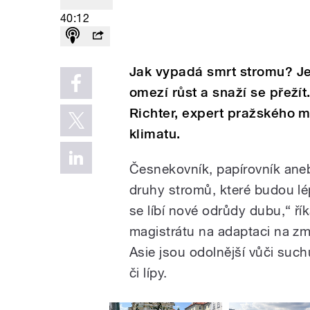
40:12
Jak vypadá smrt stromu? Je 
omezí růst a snaží se přežít.
Richter, expert pražského 
klimatu.
Česnekovník, papírovník aneb
druhy stromů, které budou l
se líbí nové odrůdy dubu,“ ří
magistrátu na adaptaci na zm
Asie jsou odolnější vůči suchu
či lípy.