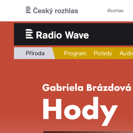
Přejít k hlavnímu obsahu
iRozhlas
Příroda
Program
Pořady
Audi