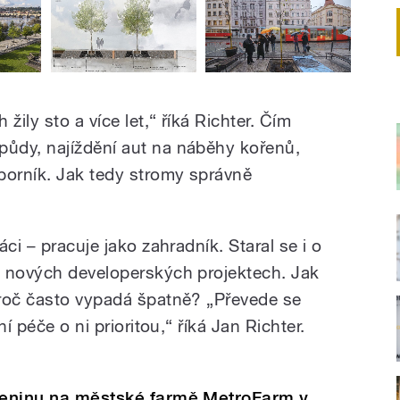
žily sto a více let,“ říká Richter. Čím
ůdy, najíždění aut na náběhy kořenů,
borník. Jak tedy stromy správně
ci – pracuje jako zahradník. Staral se i o
h nových developerských projektech. Jak
proč často vypadá špatně? „Převede se
í péče o ni prioritou,“ říká Jan Richter.
eleninu na městské farmě MetroFarm v