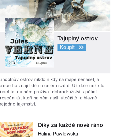
Tajuplný ostrov
Koupit
Lincolnův ostrov nikdo nikdy na mapě nenašel, a
přece ho znají lidé na celém světě. Už déle než sto
třicet let na něm prožívají dobrodružství s pěticí
trosečníků, kteří na něm našli útočiště, a hlavně
nejedno tajemství.
Díky za každé nové ráno
Halina Pawlowská