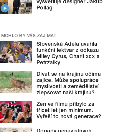
vysvětluje designér Jakub
Pollág
MOHLO BY VÁS ZAJÍMAT
Slovenská Adéla uvařila
funkční lektvar z odkazu
Miley Cyrus, Charli xcx a
Petržalky
Dívat se na krajinu očima
zajíce. Může spolupráce
myslivosti a zemědělství
zlepšovat naši krajinu?
Žen ve filmu přibylo za
třicet let jen minimum.
Vyřeší to nová generace?
Dopady nenávistných