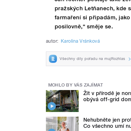
pražských Letňanech, kde s
farmaření si připadám, jako
posilovně,“ směje se.
autor:
Karolína Vránková
Všechny díly pořadu na mujRozhlas
MOHLO BY VÁS ZAJÍMAT
Žít v přírodě je no
obývá off-grid dom
Nehubněte jen proto
Co všechno umí nut