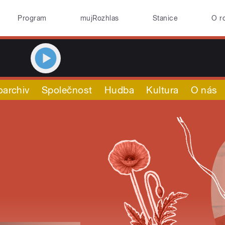
Program
mujRozhlas
Stanice
O r
oarchiv
Společnost
Hudba
Kultura
O nás