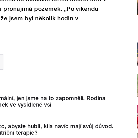
i pronajímá pozemek. „Po víkendu
 že jsem byl několik hodin v
rmální, jen jsme na to zapomněli. Rodina
ek ve vysídlené vsi
, abyste hubli, kila navíc mají svůj důvod.
riční terapie?