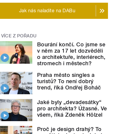
Jak nás naladíte na DABu
VÍCE Z POŘADU
Bourání končí. Co jsme se
v něm za 17 let dozvěděli
o architektuře, interiérech,
stromech i městech?
Praha město singles a
turistů? To není dobrý
trend, říká Ondřej Boháč
Jaké byly „devadesátky“
pro architekta? Úžasné. Ve
všem, říká Zdeněk Hölzel
Proč je design drahý? To