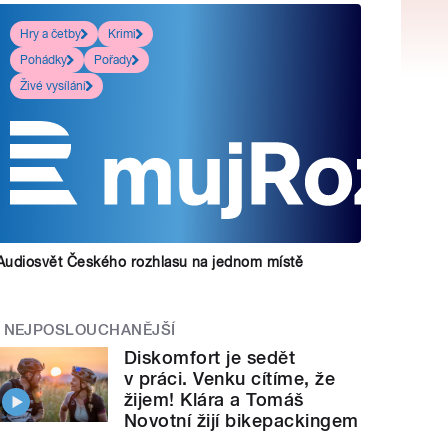
Hry a četby
Krimi
Pohádky
Pořady
Živé vysílání
Audiosvět Českého rozhlasu na jednom místě
NEJPOSLOUCHANĚJŠÍ
Diskomfort je sedět
v práci. Venku cítíme, že
žijem! Klára a Tomáš
Novotní žijí bikepackingem