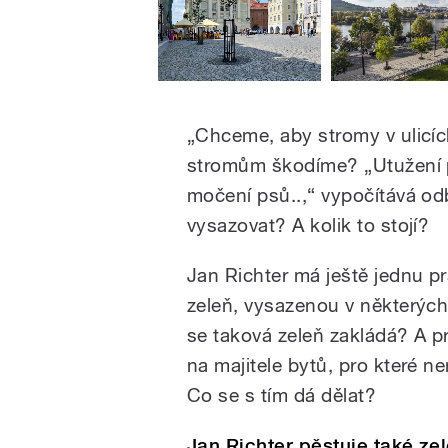
„Chceme, aby stromy v ulicích 
stromům škodíme? „Utužení p
močení psů..,“ vypočítává od
vysazovat? A kolik to stojí?
Jan Richter má ještě jednu prá
zeleň, vysazenou v některýc
se taková zeleň zakládá? A 
na majitele bytů, pro které nen
Co se s tím dá dělat?
Jan Richter pěstuje také z