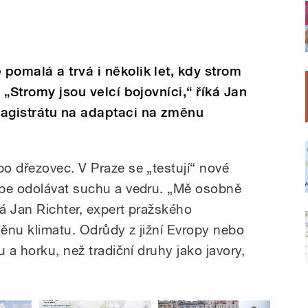
pomalá a trvá i několik let, kdy strom
 „Stromy jsou velcí bojovníci,“ říká Jan
magistrátu na adaptaci na změnu
o dřezovec. V Praze se „testují“ nové
épe odolávat suchu a vedru. „Mě osobně
ká Jan Richter, expert pražského
ěnu klimatu. Odrůdy z jižní Evropy nebo
 a horku, než tradiční druhy jako javory,