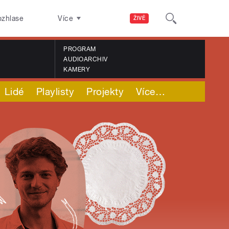
ozhlase
Více
ŽIVĚ
PROGRAM
AUDIOARCHIV
KAMERY
Lidé
Playlisty
Projekty
Více
…