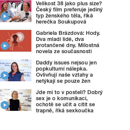
Velikost 38 jako plus size?
Český film preferuje jediný
typ ženského těla, říká
herečka Soukupová
Gabriela Brázdová: Hody.
Dva mladí lidé, dva
protančené dny. Milostná
novela ze současnosti
Daddy issues nejsou jen
popkulturní nálepka.
Ovlivňují naše vztahy a
netýkají se pouze žen
Jde mi to v posteli? Dobrý
sex je o komunikaci,
ochotě se učit a cítit se
trapně, říká sexkoučka