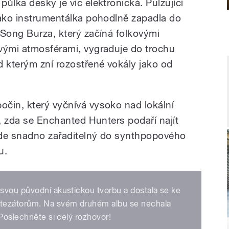
ůlka desky je víc elektronická. Pulzující
jako instrumentálka pohodlně zapadla do
 Song Burza, který začíná folkovými
vými atmosférami, vygraduje do trochu
 kterým zní rozostřené vokály jako od
čin, který vyčnívá vysoko nad lokální
t, zda se Enchanted Hunters podaří najít
bude snadno zařaditelný do synthpopového
u.
svou původní akustickou tvorbu a dostala se ke
ntezátorům. Na svém druhém albu se nechala
 Poslechněte si celý rozhovor!