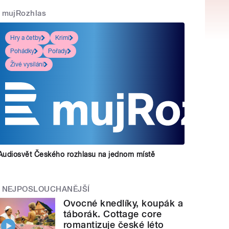
mujRozhlas
Hry a četby
Krimi
Pohádky
Pořady
Živé vysílání
Audiosvět Českého rozhlasu na jednom místě
NEJPOSLOUCHANĚJŠÍ
Ovocné knedlíky, koupák a
táborák. Cottage core
romantizuje české léto