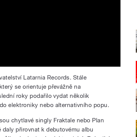
telství Latarnia Records. Stále
který se orientuje převážně na
slední roky podařilo vydat několik
do elektroniky nebo alternativního popu.
ou chytlavé singly Fraktale nebo Plan
ě daly přirovnat k debutovému albu