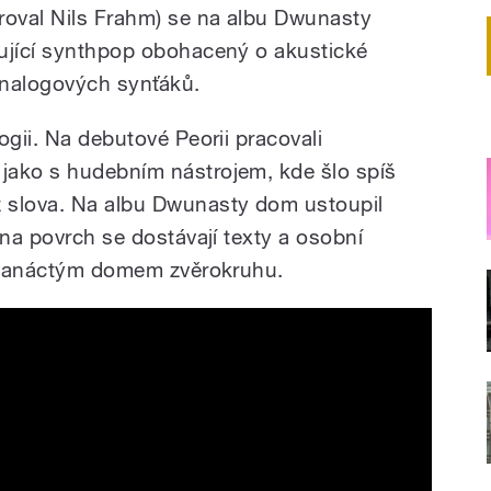
roval Nils Frahm) se na albu Dwunasty
kující synthpop obohacený o akustické
analogových synťáků.
ogii. Na debutové Peorii pracovali
jako s hudebním nástrojem, kde šlo spíš
 slova. Na albu Dwunasty dom ustoupil
 na povrch se dostávají texty a osobní
 dvanáctým domem zvěrokruhu.
Działania (Dwunasty dom, Latarnia