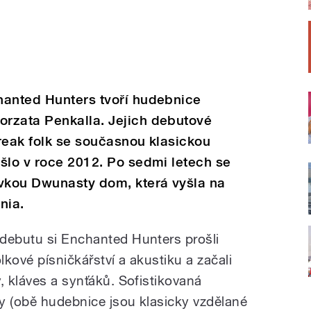
hanted Hunters tvoří hudebnice
rzata Penkalla. Jejich debutové
reak folk se současnou klasickou
šlo v roce 2012. Po sedmi letech se
ávkou Dwunasty dom, která vyšla na
nia.
debutu si Enchanted Hunters prošli
lkové písničkářství a akustiku a začali
, kláves a synťáků. Sofistikovaná
by (obě hudebnice jsou klasicky vzdělané