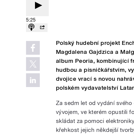
5:25
Polský hudební projekt Enc
Magdalena Gajdzica a Małgo
album Peoria, kombinující f
hudbou a písničkářstvím, vy
dvojice vrací s novou nahr
polském vydavatelství Latar
Za sedm let od vydání svého 
vývojem, ve kterém opustili fo
skládat za pomoci elektroniky
křehkost jejich někdejší tvor