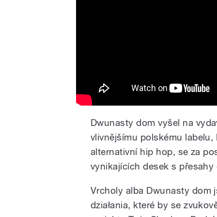
Dwunasty dom vyšel na vydava
vlivnějšímu polskému labelu, 
alternativní hip hop, se za po
vynikajících desek s přesahy 
Vrcholy alba Dwunasty dom js
działania, které by se zvukov