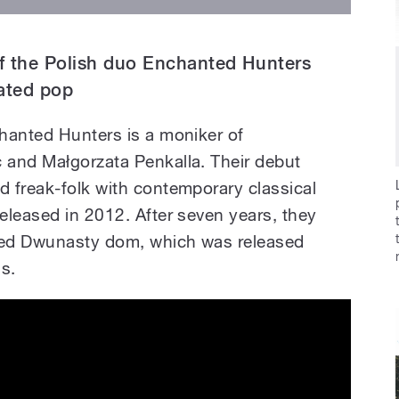
 the Polish duo Enchanted Hunters
cated pop
hanted Hunters is a moniker of
 and Małgorzata Penkalla. Their debut
 freak-folk with contemporary classical
eleased in 2012. After seven years, they
lled Dwunasty dom, which was released
s.
Performance (Live on KEXP)