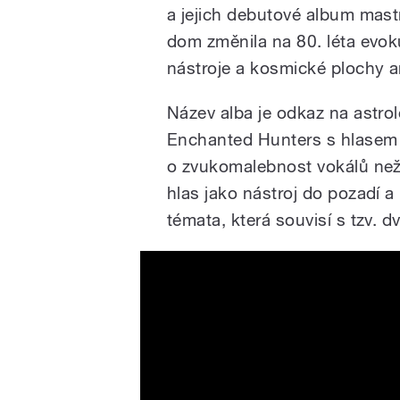
a jejich debutové album mast
dom změnila na 80. léta evo
nástroje a kosmické plochy 
Název alba je odkaz na astrol
Enchanted Hunters s hlasem 
o zvukomalebnost vokálů než
hlas jako nástroj do pozadí a
témata, která souvisí s tzv.
Enchanted Hunters - Plan 
Rec. 2019)