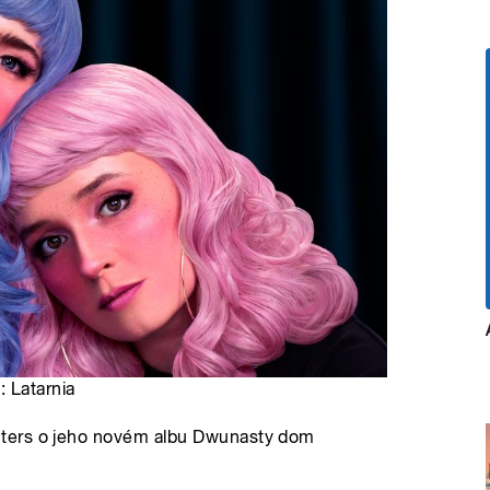
 Latarnia
nters o jeho novém albu Dwunasty dom