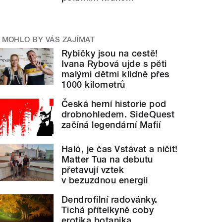
MOHLO BY VÁS ZAJÍMAT
Rybičky jsou na cestě!
Ivana Rybová ujde s pěti
malými dětmi klidně přes
1000 kilometrů
Česká herní historie pod
drobnohledem. SideQuest
začíná legendární Mafií
Haló, je čas Vstávat a ničit!
Matter Tua na debutu
přetavují vztek
v bezuzdnou energii
Dendrofilní radovánky.
Tichá přítelkyně coby
erotika botanika