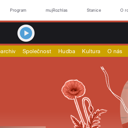
Program
mujRozhlas
Stanice
O r
archiv
Společnost
Hudba
Kultura
O nás