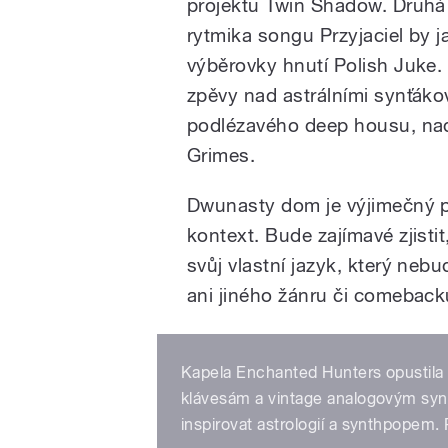
projektu Twin Shadow. Druhá p
rytmika songu Przyjaciel by 
výběrovky hnutí Polish Juke.
zpěvy nad astrálními synťáko
podlézavého deep housu, nad
Grimes.
Dwunasty dom je výjimečný po
kontext. Bude zajímavé zjisti
svůj vlastní jazyk, který ne
ani jiného žánru či comeback
Kapela Enchanted Hunters opustila 
klávesám a vintage analogovým sy
inspirovat astrologií a synthpopem.