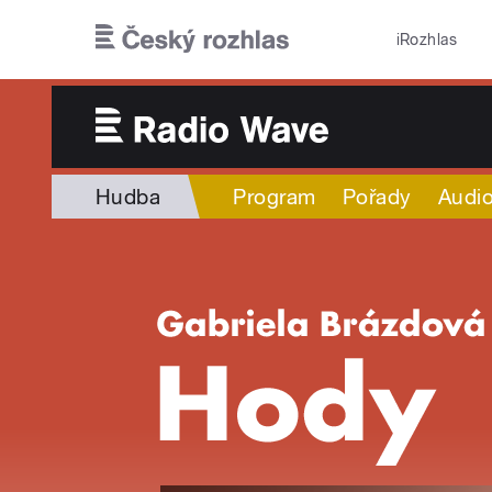
Přejít k hlavnímu obsahu
iRozhlas
Hudba
Program
Pořady
Audio