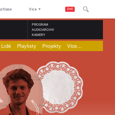
ozhlase
Více
ŽIVĚ
PROGRAM
AUDIOARCHIV
KAMERY
Lidé
Playlisty
Projekty
Více
…