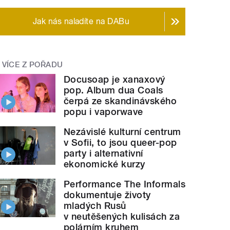
Jak nás naladíte na DABu
VÍCE Z POŘADU
Docusoap je xanaxový
pop. Album dua Coals
čerpá ze skandinávského
popu i vaporwave
Nezávislé kulturní centrum
v Sofii, to jsou queer-pop
party i alternativní
ekonomické kurzy
Performance The Informals
dokumentuje životy
mladých Rusů
v neutěšených kulisách za
polárním kruhem