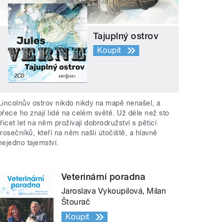
Tajuplný ostrov
Koupit
Lincolnův ostrov nikdo nikdy na mapě nenašel, a
přece ho znají lidé na celém světě. Už déle než sto
třicet let na něm prožívají dobrodružství s pěticí
trosečníků, kteří na něm našli útočiště, a hlavně
nejedno tajemství.
Veterinární poradna
Jaroslava Vykoupilová, Milan
Štourač
Koupit