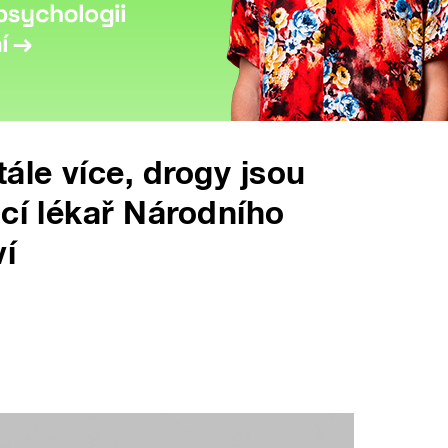
ále více, drogy jsou
ucí lékař Národního
í