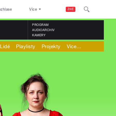
ozhlase
Více
ŽIVĚ
PROGRAM
AUDIOARCHIV
KAMERY
Lidé
Playlisty
Projekty
Více
…