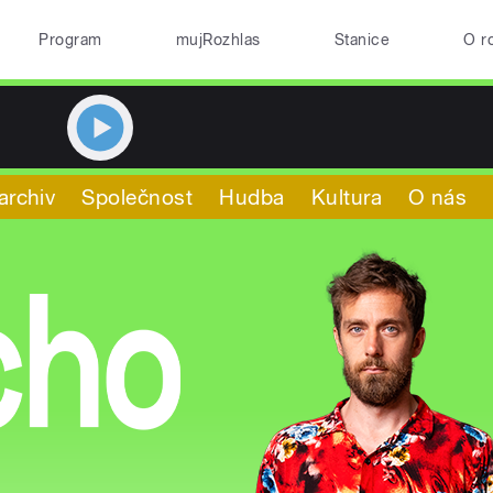
Program
mujRozhlas
Stanice
O r
archiv
Společnost
Hudba
Kultura
O nás