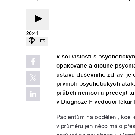
20:41
V souvislosti s psychotick
opakované a dlouhé psychia
ústavu duševního zdraví je 
prvních psychotických atak.
průběh nemoci a předejít ta
v Diagnóze F vedoucí léka
Pacientům na oddělení, kde j
v průměru jen něco málo přes 
potýkají se psychózou. Oproti