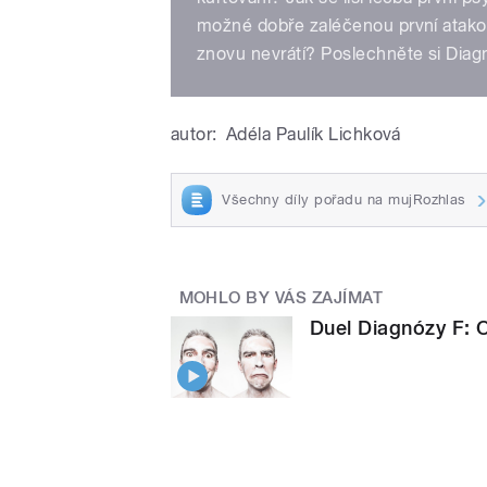
možné dobře zaléčenou první atakou 
znovu nevrátí? Poslechněte si Dia
autor:
Adéla Paulík Lichková
Všechny díly pořadu na mujRozhlas
MOHLO BY VÁS ZAJÍMAT
Duel Diagnózy F: Ot