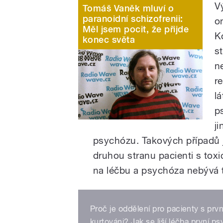
V
Tomáš Vaněk mluví o
paranoidní schizofrenii:
o
Měl jsem pocit, že přijde
K
konec světa
s
n
r
lá
p
j
psychózu. Takových případů j
druhou stranu pacienti s to
na léčbu a psychóza nebývá tak
Proč je oddělení pro pacienty s prv
kurtováni? Jak se liší léčba první p