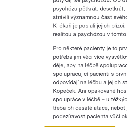
psychózu pětkrát, desetkrát, p
strávili významnou část svého
K lékaři je poslali jejich blí
realitou a psychózou v tomto
Pro některé pacienty je to prvn
potřeba jim věci více vysvětl
děje, aby na léčbě spolupraco
spolupracující pacienti s pr
odpovídají na léčbu a jejich st
Kopeček. Ani opakované hosp
spolupráce v léčbě – u těžký
třeba při desáté atace, neboť
podezíravost pacienta vůči ok