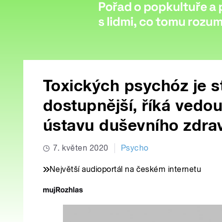
Toxických psychóz je st
dostupnější, říká vedo
ústavu duševního zdrav
7. květen 2020
Psycho
Největší audioportál na českém internetu