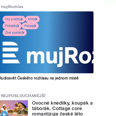
mujRozhlas
Hry a četby
Krimi
Pohádky
Pořady
Živé vysílání
Audiosvět Českého rozhlasu na jednom místě
NEJPOSLOUCHANĚJŠÍ
Ovocné knedlíky, koupák a
táborák. Cottage core
romantizuje české léto