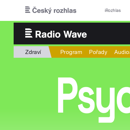
Přejít k hlavnímu obsahu
iRozhlas
Zdraví
Program
Pořady
Audio