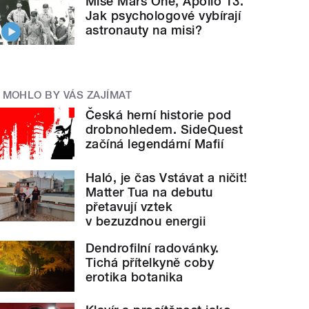
Mise Mars One, Apollo 13.
Jak psychologové vybírají
astronauty na misi?
MOHLO BY VÁS ZAJÍMAT
Česká herní historie pod
drobnohledem. SideQuest
začíná legendární Mafií
Haló, je čas Vstávat a ničit!
Matter Tua na debutu
přetavují vztek
v bezuzdnou energii
Dendrofilní radovánky.
Tichá přítelkyně coby
erotika botanika