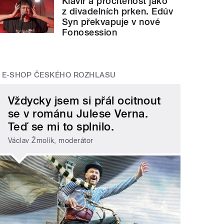
Klavír a procítěnost jako
z divadelních prken. Edúv
Syn překvapuje v nové
Fonosession
E-SHOP ČESKÉHO ROZHLASU
Vždycky jsem si přál ocitnout
se v románu Julese Verna.
Teď se mi to splnilo.
Václav Žmolík, moderátor