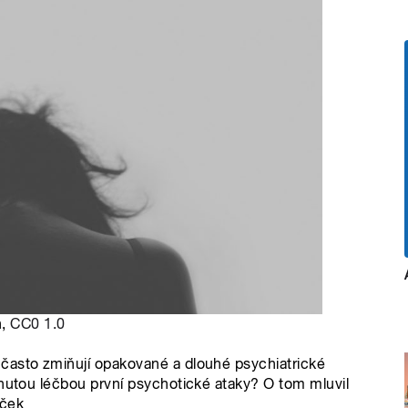
h,
CC0 1.0
často zmiňují opakované a dlouhé psychiatrické
dnutou léčbou první psychotické ataky? O tom mluvil
eček