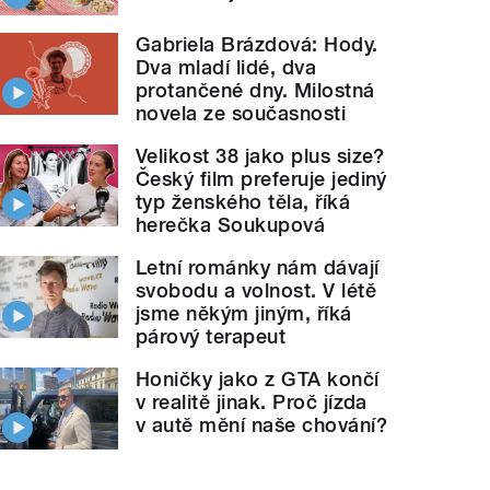
Gabriela Brázdová: Hody.
Dva mladí lidé, dva
protančené dny. Milostná
novela ze současnosti
Velikost 38 jako plus size?
Český film preferuje jediný
typ ženského těla, říká
herečka Soukupová
Letní románky nám dávají
svobodu a volnost. V létě
jsme někým jiným, říká
párový terapeut
Honičky jako z GTA končí
v realitě jinak. Proč jízda
v autě mění naše chování?