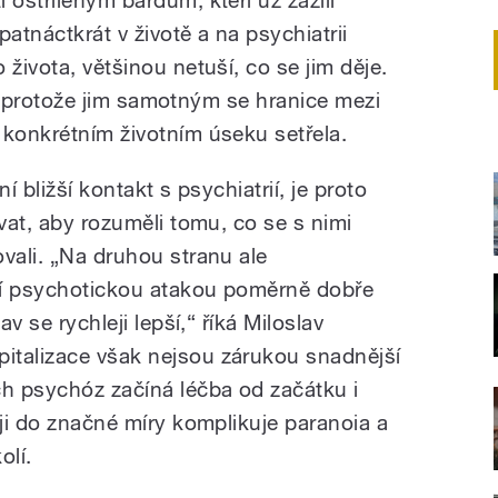
atnáctkrát v životě a na psychiatrii
 života, většinou netuší, co se jim děje.
zcí, protože jim samotným se hranice mezi
 konkrétním životním úseku setřela.
í bližší kontakt s psychiatrií, je proto
ovat, aby rozuměli tomu, co se s nimi
vali. „Na druhou stranu ale
vní psychotickou atakou poměrně dobře
av se rychleji lepší,“ říká Miloslav
italizace však nejsou zárukou snadnější
ch psychóz začíná léčba od začátku i
 ji do značné míry komplikuje paranoia a
olí.