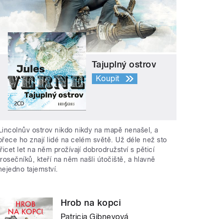
Tajuplný ostrov
Koupit
Lincolnův ostrov nikdo nikdy na mapě nenašel, a
přece ho znají lidé na celém světě. Už déle než sto
třicet let na něm prožívají dobrodružství s pěticí
trosečníků, kteří na něm našli útočiště, a hlavně
nejedno tajemství.
Hrob na kopci
Patricia Gibneyová