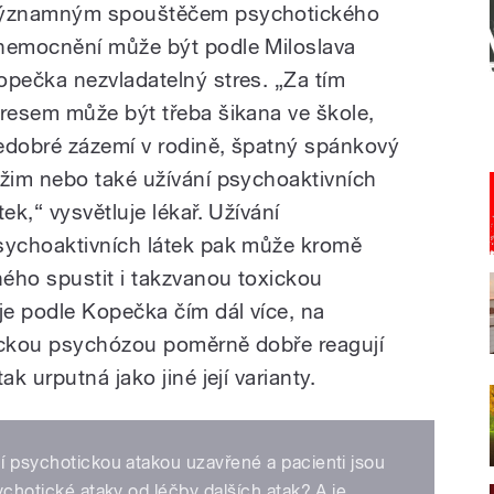
ýznamným spouštěčem psychotického
nemocnění může být podle Miloslava
opečka nezvladatelný stres. „Za tím
tresem může být třeba šikana ve škole,
edobré zázemí v rodině, špatný spánkový
ežim nebo také užívání psychoaktivních
tek,“ vysvětluje lékař. Užívání
sychoaktivních látek pak může kromě
iného spustit i takzvanou toxickou
e podle Kopečka čím dál více, na
xickou psychózou poměrně dobře reagují
 urputná jako jiné její varianty.
ní psychotickou atakou uzavřené a pacienti jsou
sychotické ataky od léčby dalších atak? A je