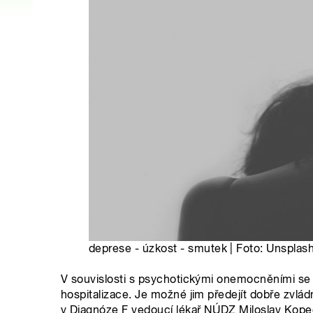
deprese - úzkost - smutek | Foto: Unsplas
V souvislosti s psychotickými onemocněními se 
hospitalizace. Je možné jim předejít dobře zvlá
v Diagnóze F vedoucí lékař NÚDZ Miloslav Kop