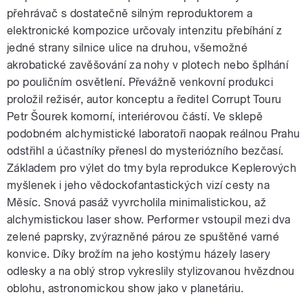
přehrávač s dostatečně silným reproduktorem a
elektronické kompozice určovaly intenzitu přebíhání z
jedné strany silnice ulice na druhou, všemožné
akrobatické zavěšování za nohy v plotech nebo šplhání
po pouličním osvětlení. Převážně venkovní produkci
proložil režisér, autor konceptu a ředitel Corrupt Touru
Petr Šourek komorní, interiérovou částí. Ve sklepě
podobném alchymistické laboratoři naopak reálnou Prahu
odstřihl a účastníky přenesl do mysteriózního bezčasí.
Základem pro výlet do tmy byla reprodukce Keplerových
myšlenek i jeho vědockofantastických vizí cesty na
Měsíc. Snová pasáž vyvrcholila minimalistickou, až
alchymistickou laser show. Performer vstoupil mezi dva
zelené paprsky, zvýrazněné párou ze spuštěné varné
konvice. Díky brožím na jeho kostýmu házely lasery
odlesky a na oblý strop vykreslily stylizovanou hvězdnou
oblohu, astronomickou show jako v planetáriu.