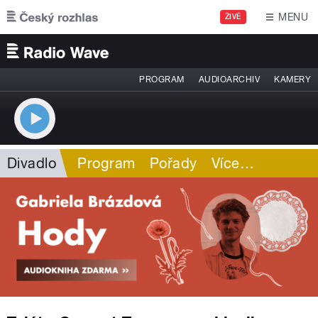
Přejít k hlavnímu obsahu
MENU
ŽIVĚ
PROGRAM
AUDIOARCHIV
KAMERY
Divadlo
Program
Pořady
Více
…