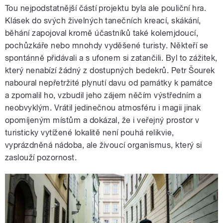
Tou nejpodstatnější částí projektu byla ale pouliční hra.
Klásek do svých živelných tanečních kreací, skákání,
běhání zapojoval kromě účastníků také kolemjdoucí,
pochůzkáře nebo mnohdy vyděšené turisty. Někteří se
spontánně přidávali a s ufonem si zatančili. Byl to zážitek,
který nenabízí žádný z dostupných bedekrů. Petr Šourek
naboural nepřetržité plynutí davu od památky k památce
a zpomalil ho, vzbudil jeho zájem něčím výstředním a
neobvyklým. Vrátil jedinečnou atmosféru i magii jinak
opomíjeným místům a dokázal, že i veřejný prostor v
turisticky vytížené lokalitě není pouhá relikvie,
vyprázdněná nádoba, ale živoucí organismus, který si
zaslouží pozornost.