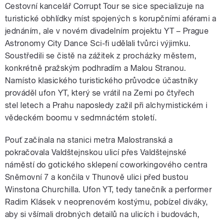
Cestovní kancelář Corrupt Tour se sice specializuje na
turistické obhlídky míst spojených s korupčními aférami a
jednáním, ale v novém divadelním projektu YT – Prague
Astronomy City Dance Sci-fi udělali tvůrci výjimku.
Soustředili se čistě na zážitek z procházky městem,
konkrétně pražským podhradím a Malou Stranou.
Namísto klasického turistického průvodce účastníky
prováděl ufon YT, který se vrátil na Zemi po čtyřech
stel letech a Prahu naposledy zažil při alchymistickém i
vědeckém boomu v sedmnáctém století.
Pouť začínala na stanici metra Malostranská a
pokračovala Valdštejnskou ulicí přes Valdštejnské
náměstí do gotického sklepení coworkingového centra
Sněmovní 7 a končila v Thunově ulici před bustou
Winstona Churchilla. Ufon YT, tedy tanečník a performer
Radim Klásek v neoprenovém kostýmu, pobízel diváky,
aby si všímali drobných detailů na ulicích i budovách,