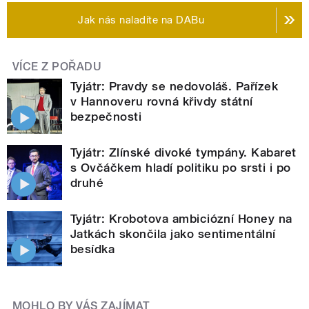
Jak nás naladíte na DABu
VÍCE Z POŘADU
Tyjátr: Pravdy se nedovoláš. Pařízek
v Hannoveru rovná křivdy státní
bezpečnosti
Tyjátr: Zlínské divoké tympány. Kabaret
s Ovčáčkem hladí politiku po srsti i po
druhé
Tyjátr: Krobotova ambiciózní Honey na
Jatkách skončila jako sentimentální
besídka
MOHLO BY VÁS ZAJÍMAT