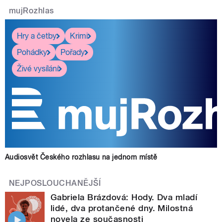
mujRozhlas
Hry a četby
Krimi
Pohádky
Pořady
Živé vysílání
Audiosvět Českého rozhlasu na jednom místě
NEJPOSLOUCHANĚJŠÍ
Gabriela Brázdová: Hody. Dva mladí
lidé, dva protančené dny. Milostná
novela ze současnosti