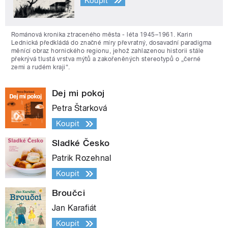
Koupit
Románová kronika ztraceného města - léta 1945–1961. Karin
Lednická předkládá do značné míry převratný, dosavadní paradigma
měnící obraz hornického regionu, jehož zahlazenou historii stále
překrývá tlustá vrstva mýtů a zakořeněných stereotypů o „černé
zemi a rudém kraji“.
Dej mi pokoj
Petra Štarková
Koupit
Sladké Česko
Patrik Rozehnal
Koupit
Broučci
Jan Karafiát
Koupit