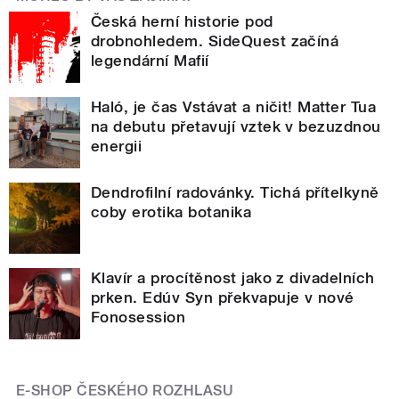
Česká herní historie pod
drobnohledem. SideQuest začíná
legendární Mafií
Haló, je čas Vstávat a ničit! Matter Tua
na debutu přetavují vztek v bezuzdnou
energii
Dendrofilní radovánky. Tichá přítelkyně
coby erotika botanika
Klavír a procítěnost jako z divadelních
prken. Edúv Syn překvapuje v nové
Fonosession
E-SHOP ČESKÉHO ROZHLASU