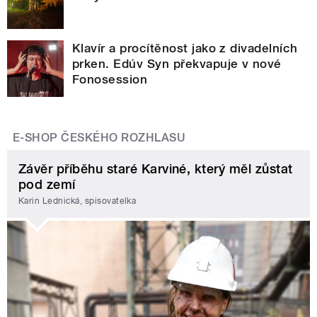
Klavír a procítěnost jako z divadelních
prken. Edúv Syn překvapuje v nové
Fonosession
E-SHOP ČESKÉHO ROZHLASU
Závěr příběhu staré Karviné, který měl zůstat
pod zemí
Karin Lednická, spisovatelka