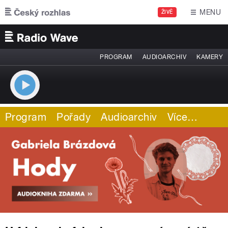
Přejít k hlavnímu obsahu
MENU
ŽIVĚ
PROGRAM
AUDIOARCHIV
KAMERY
Program
Pořady
Audioarchiv
Více
…