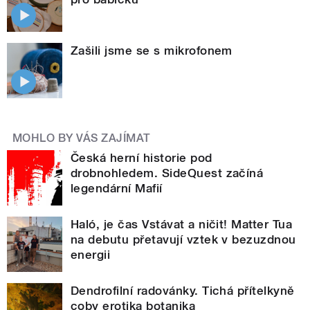
Zašili jsme se s mikrofonem
MOHLO BY VÁS ZAJÍMAT
Česká herní historie pod
drobnohledem. SideQuest začíná
legendární Mafií
Haló, je čas Vstávat a ničit! Matter Tua
na debutu přetavují vztek v bezuzdnou
energii
Dendrofilní radovánky. Tichá přítelkyně
coby erotika botanika