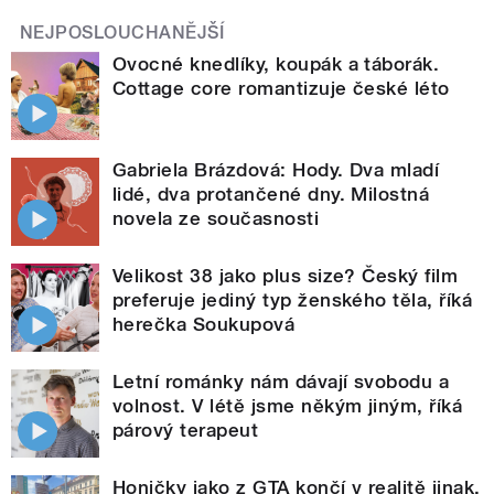
NEJPOSLOUCHANĚJŠÍ
Ovocné knedlíky, koupák a táborák.
Cottage core romantizuje české léto
Gabriela Brázdová: Hody. Dva mladí
lidé, dva protančené dny. Milostná
novela ze současnosti
Velikost 38 jako plus size? Český film
preferuje jediný typ ženského těla, říká
herečka Soukupová
Letní románky nám dávají svobodu a
volnost. V létě jsme někým jiným, říká
párový terapeut
Honičky jako z GTA končí v realitě jinak.