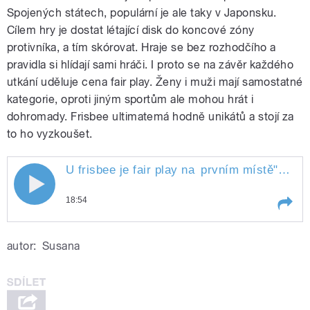
Spojených státech, populární je ale taky v Japonsku.
Cílem hry je dostat létající disk do koncové zóny
protivníka, a tím skórovat. Hraje se bez rozhodčího a
pravidla si hlídají sami hráči. I proto se na závěr každého
utkání uděluje cena fair play. Ženy i muži mají samostatné
kategorie, oproti jiným sportům ale mohou hrát i
dohromady. Frisbee ultimatemá hodně unikátů a stojí za
to ho vyzkoušet.
U frisbee je fair play na
prvním místě
" style="">
U frisbee je fair play na prvním místě
18:54
Play /
prvním místě
U frisbee je fair play na
autor:
Susana