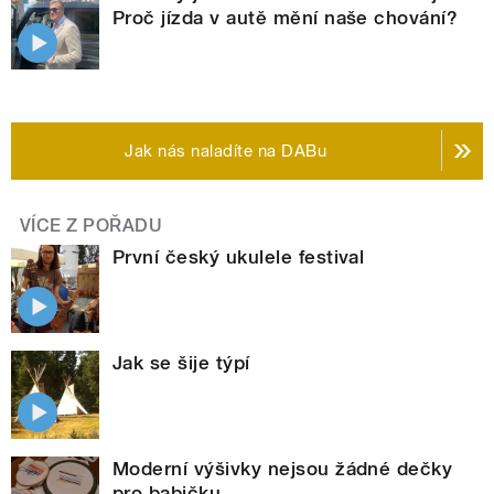
Proč jízda v autě mění naše chování?
Jak nás naladíte na DABu
VÍCE Z POŘADU
První český ukulele festival
Jak se šije týpí
Moderní výšivky nejsou žádné dečky
pro babičku