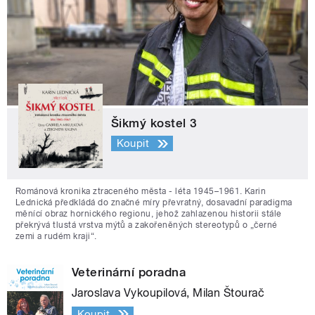
Šikmý kostel 3
Koupit
Románová kronika ztraceného města - léta 1945–1961. Karin
Lednická předkládá do značné míry převratný, dosavadní paradigma
měnící obraz hornického regionu, jehož zahlazenou historii stále
překrývá tlustá vrstva mýtů a zakořeněných stereotypů o „černé
zemi a rudém kraji“.
Veterinární poradna
Jaroslava Vykoupilová, Milan Štourač
Koupit