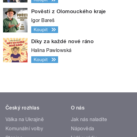
Pověsti z Olomouckého kraje
Igor Bareš
Koupit
Díky za každé nové ráno
Halina Pawlowská
Koupit
Český rozhlas
O nás
Válka na Ukrajině
Jak nás naladíte
Komunální volby
Nápověda