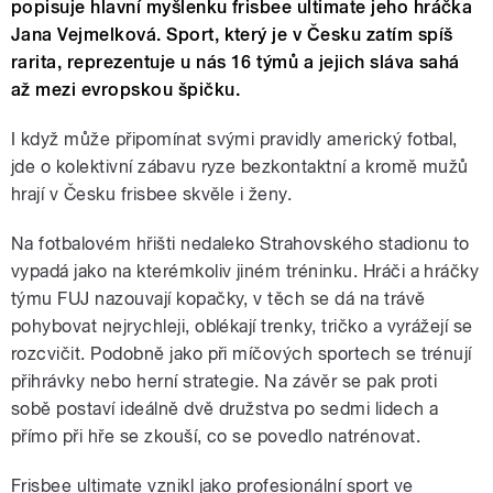
popisuje hlavní myšlenku frisbee ultimate jeho hráčka
Jana Vejmelková. Sport, který je v Česku zatím spíš
rarita, reprezentuje u nás 16 týmů a jejich sláva sahá
až mezi evropskou špičku.
I když může připomínat svými pravidly americký fotbal,
jde o kolektivní zábavu ryze bezkontaktní a kromě mužů
hrají v Česku frisbee skvěle i ženy.
Na fotbalovém hřišti nedaleko Strahovského stadionu to
vypadá jako na kterémkoliv jiném tréninku. Hráči a hráčky
týmu FUJ nazouvají kopačky, v těch se dá na trávě
pohybovat nejrychleji, oblékají trenky, tričko a vyrážejí se
rozcvičit. Podobně jako při míčových sportech se trénují
přihrávky nebo herní strategie. Na závěr se pak proti
sobě postaví ideálně dvě družstva po sedmi lidech a
přímo při hře se zkouší, co se povedlo natrénovat.
Frisbee ultimate vznikl jako profesionální sport ve