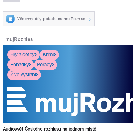
Všechny díly pořadu na mujRozhlas
pause
mujRozhlas
Hry a četby
Krimi
Pohádky
Pořady
Živé vysílání
Audiosvět Českého rozhlasu na jednom místě