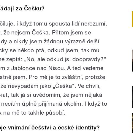
kládají za Češku?
čiluje, i když tomu spousta lidí nerozumí,
it, že nejsem Češka. Přitom jsem se
tady a nikdy jsem žádnou výrazně delší
ycky se někdo ptá, odkud jsem, tak mu
se zeptá: „No, ale odkud jsi doopravdy?“
sem z Jablonce nad Nisou. A teď vedeme
tně jsem. Pro mě je to zvláštní, protože
 že nevypadám jako „Češka“. Ve chvíli,
kat, tak já si uvědomím, že jsem nějaká
se necítím úplně přijímaná okolím. I když to
tak na mě to takhle působí.
oje vnímání češství a české identity?