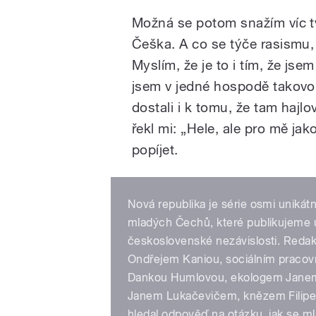
Možná se potom snažím víc tv
Češka. A co se týče rasismu,
Myslím, že je to i tím, že jsem
jsem v jedné hospodě takovou 
dostali i k tomu, že tam hajlo
řekl mi: „Hele, ale pro mě ja
popíjet.
Nová republika je série osmi uniká
mladých Čechů, které publikujeme u 
československé nezávislosti. Redak
Ondřejem Kaniou, sociálním praco
Dankou Humlovou, ekologem Janem
Janem Lukačevičem, knězem Filipe
hledal odpověď na otázku, jak se ml