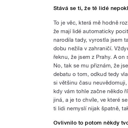
Stává se ti, že tě lidé nepo
To je věc, která mě hodně roz
že mají lidé automaticky poc
narodila tady, vyrostla jsem 
dobu nežila v zahraničí. Vžd
řeknu, že jsem z Prahy. A on 
No, tak se mu přiznám, že j
debatu o tom, odkud tedy vlas
si většinu času neuvědomuji,
kdy vám tohle začne někdo ří
jiná, a je to chvíle, ve které 
ti lidi nemyslí nijak špatně, 
Ovlivnilo to potom někdy tv