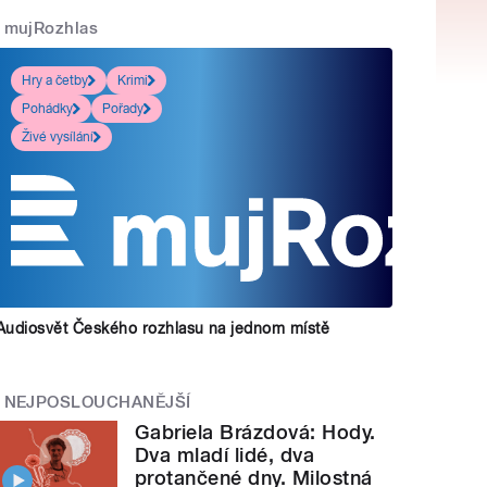
mujRozhlas
Hry a četby
Krimi
Pohádky
Pořady
Živé vysílání
Audiosvět Českého rozhlasu na jednom místě
NEJPOSLOUCHANĚJŠÍ
Gabriela Brázdová: Hody.
Dva mladí lidé, dva
protančené dny. Milostná