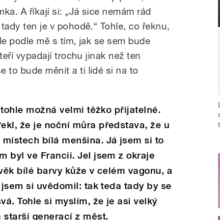
mka. A říkají si: „Já sice nemám rád
 tady ten je v pohodě.“ Tohle, co řeknu,
 ale podle mě s tím, jak se sem bude
kteří vypadají trochu jinak než ten
 to bude měnit a ti lidé si na to
e tohle možná velmi těžko přijatelné.
kl, že je noční můra představa, že u
místech bílá menšina. Já jsem si to
 byl ve Francii. Jel jsem z okraje
ověk bílé barvy kůže v celém vagonu, a
 jsem si uvědomil: tak teda tady by se
á. Tohle si myslím, že je asi velký
 starší generací z měst.