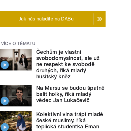
Jak nás naladíte na DABu
VÍCE O TÉMATU
Čechům je vlastní
svobodomyslnost, ale už
ne respekt ke svobodě
druhých, říká mladý
husitský kněz
Na Marsu se budou špatně
balit holky, říká mladý
vědec Jan Lukačevič
Kolektivní vina trápí mladé
české muslimy, říká
teplická studentka Eman