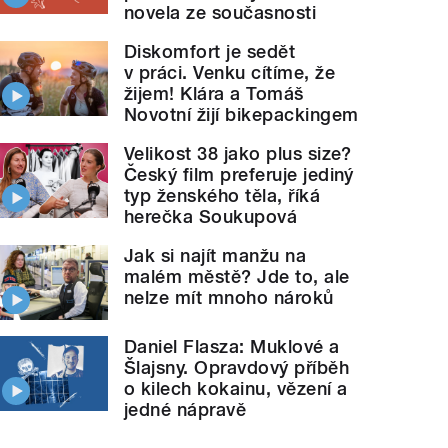
novela ze současnosti
Diskomfort je sedět
v práci. Venku cítíme, že
žijem! Klára a Tomáš
Novotní žijí bikepackingem
Velikost 38 jako plus size?
Český film preferuje jediný
typ ženského těla, říká
herečka Soukupová
Jak si najít manžu na
malém městě? Jde to, ale
nelze mít mnoho nároků
Daniel Flasza: Muklové a
Šlajsny. Opravdový příběh
o kilech kokainu, vězení a
jedné nápravě