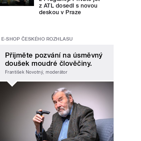
z ATL dosedl s novou
deskou v Praze
E-SHOP ČESKÉHO ROZHLASU
Přijměte pozvání na úsměvný
doušek moudré člověčiny.
František Novotný, moderátor