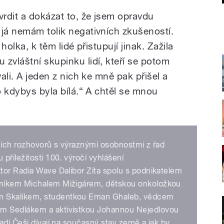
rdit a dokázat to, že jsem opravdu
 já nemám tolik negativních zkušeností.
 holka, k těm lidé přistupují jinak. Zažila
zvláštní skupinku lidí, kteří se potom
vali. A jeden z nich ke mně pak přišel a
ko kdybys byla bílá.“ A chtěl se mnou
tních rozhovorů s výraznými osobnostmi z řad
příležitosti 100. výročí vyhlášení
tor Radia Wave Dalibor Zíta spolu s podnikatelem
vníkem Michalem Mižigárem, dětskou onkoložkou
 Skalíkem, studentkou Eman Ghaleb, vědcem
m Sedlákem a aktivistkou Johannou Nejedlovou
adí Češi dívají na současný stav země a jak by