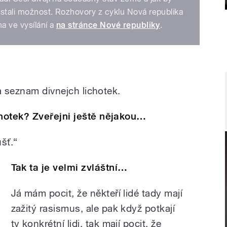
ostali možnost. Rozhovory z cyklu Nová republika
a ve vysílání a
na stránce Nové republiky
.
a seznam divnejch lichotek.
hotek? Zveřejni ještě nějakou…
šť.“
Tak ta je velmi zvláštní…
Já mám pocit, že někteří lidé tady mají
zažitý rasismus, ale pak když potkají
ty konkrétní lidi, tak mají pocit, že