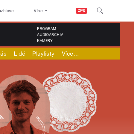
ozhlase
Více
ŽIVĚ
PROGRAM
AUDIOARCHIV
KAMERY
nás
Lidé
Playlisty
Více
…