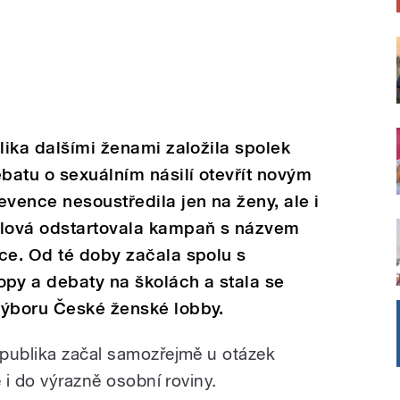
lika dalšími ženami založila spolek
ebatu o sexuálním násilí otevřít novým
vence nesoustředila jen na ženy, ale i
lová odstartovala kampaň s názvem
ce. Od té doby začala spolu s
y a debaty na školách a stala se
výboru České ženské lobby.
epublika začal samozřejmě u otázek
 i do výrazně osobní roviny.