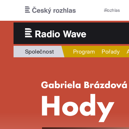
Přejít k hlavnímu obsahu
iRozhlas
Společnost
Program
Pořady