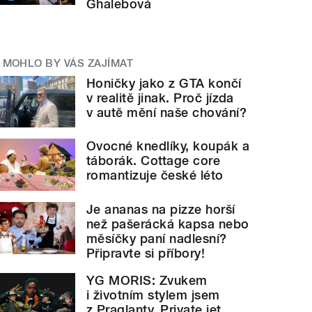
Ghalebová
MOHLO BY VÁS ZAJÍMAT
Honičky jako z GTA končí
v realitě jinak. Proč jízda
v autě mění naše chování?
Ovocné knedlíky, koupák a
táborák. Cottage core
romantizuje české léto
Je ananas na pizze horší
než pašerácká kapsa nebo
měsíčky paní nadlesní?
Připravte si příbory!
YG MORIS: Zvukem
i životním stylem jsem
z Praglanty. Private jet