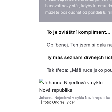
budovali nový stát, kdyby k tomu d
můžete poslouchat od pondělí 8. říjn
To je zvláštní kompliment…
Oblíbenej. Ten jsem si dala n
Ty máš seznam divnejch lic
Tak třeba: „Máš ruce jako pou
Johanna Nejedlová v cyklu Nová republika
|
foto:
Ondřej Tylčer