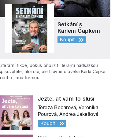
Setkání s
Karlem Čapkem
Koupit
Literární fikce, pokus přiblížit literární nadsázkou
spisovatele, filozofa, ale hlavně člověka Karla Čapka
trochu jinou formou.
Jezte, ať vám to sluší
Tereza Bebarová, Veronika
Pourová, Andrea Jakešová
Koupit