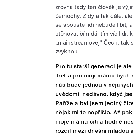
zrovna tady ten člověk je výji
černochy, Židy a tak dále, ale
se spoustě lidí nebude líbit,
stěhovat čím dál tím víc lidí, 
„mainstreamovej“ Čech, tak se
zvyknou.
Pro tu starší generaci je al
Třeba pro moji mámu bych ře
nás bude jednou v nějakých 
uvědomil nedávno, když jsem
Paříže a byl jsem jediný čl
nějak mi to nepřišlo. Až pak
moje máma cítila hodně nesv
rozdíl mezi dnešní mladou a