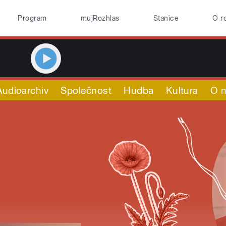
Program
mujRozhlas
Stanice
O r
Audioarchiv
Společnost
Hudba
Kultura
O 