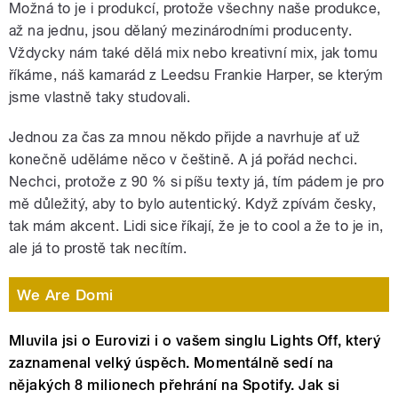
Možná to je i produkcí, protože všechny naše produkce,
až na jednu, jsou dělaný mezinárodními producenty.
Vždycky nám také dělá mix nebo kreativní mix, jak tomu
říkáme, náš kamarád z Leedsu Frankie Harper, se kterým
jsme vlastně taky studovali.
Jednou za čas za mnou někdo přijde a navrhuje ať už
konečně uděláme něco v češtině. A já pořád nechci.
Nechci, protože z 90 % si píšu texty já, tím pádem je pro
mě důležitý, aby to bylo autentický. Když zpívám česky,
tak mám akcent. Lidi sice říkají, že je to cool a že to je in,
ale já to prostě tak necítím.
We Are Domi
Mluvila jsi o Eurovizi i o vašem singlu Lights Off, který
zaznamenal velký úspěch. Momentálně sedí na
nějakých 8 milionech přehrání na Spotify. Jak si