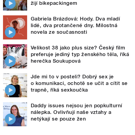
žijí bikepackingem
Gabriela Brázdová: Hody. Dva mladí
lidé, dva protančené dny. Milostná
novela ze současnosti
Velikost 38 jako plus size? Český film
preferuje jediný typ ženského těla, říká
herečka Soukupová
Jde mi to v posteli? Dobrý sex je
o komunikaci, ochotě se učit a cítit se
trapně, říká sexkoučka
Daddy issues nejsou jen popkulturní
nálepka. Ovlivňují naše vztahy a
netýkají se pouze žen