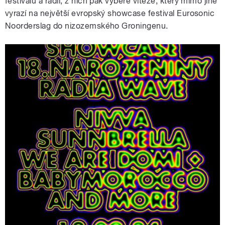
festivalů a rádií, z nich pak vybere vítěze, který mimo jiné
vyrazí na největší evropský showcase festival Eurosonic
Noorderslag do nizozemského Groningenu.