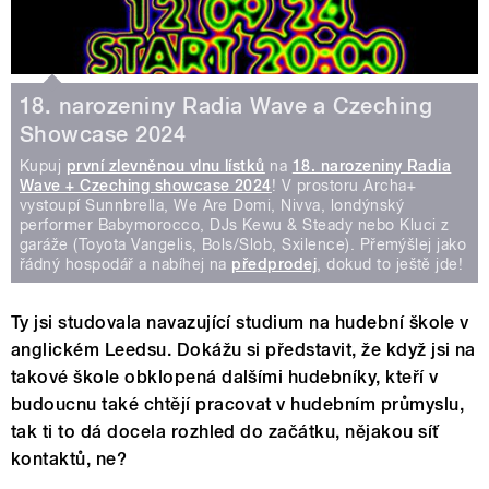
18. narozeniny Radia Wave a Czeching
Showcase 2024
Kupuj
první zlevněnou vlnu lístků
na
18. narozeniny Radia
Wave + Czeching showcase 2024
! V prostoru Archa+
vystoupí Sunnbrella, We Are Domi, Nivva, londýnský
performer Babymorocco, DJs Kewu & Steady nebo Kluci z
garáže (Toyota Vangelis, Bols/Slob, Sxilence). Přemýšlej jako
řádný hospodář a nabíhej na
předprodej
, dokud to ještě jde!
Ty jsi studovala navazující studium na hudební škole v
anglickém Leedsu. Dokážu si představit, že když jsi na
takové škole obklopená dalšími hudebníky, kteří v
budoucnu také chtějí pracovat v hudebním průmyslu,
tak ti to dá docela rozhled do začátku, nějakou síť
kontaktů, ne?