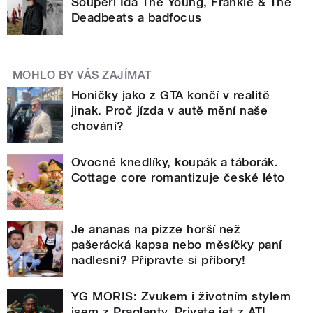
Soupeří Ida The Young, Frankie & The
Deadbeats a badfocus
MOHLO BY VÁS ZAJÍMAT
Honičky jako z GTA končí v realitě
jinak. Proč jízda v autě mění naše
chování?
Ovocné knedlíky, koupák a táborák.
Cottage core romantizuje české léto
Je ananas na pizze horší než
pašerácká kapsa nebo měsíčky paní
nadlesní? Připravte si příbory!
YG MORIS: Zvukem i životním stylem
jsem z Praglanty. Private jet z ATL