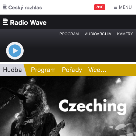
Přejít k hlavnímu obsahu
MENU
ŽIVĚ
PROGRAM
AUDIOARCHIV
KAMERY
Hudba
Program
Pořady
Více
…