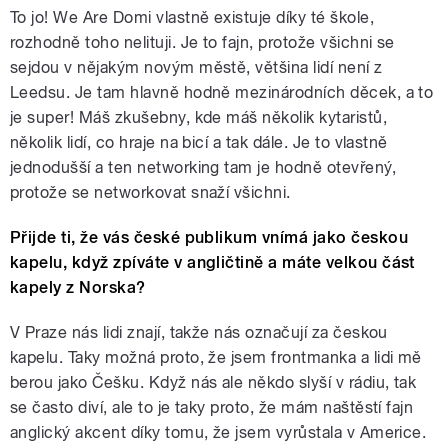
To jo! We Are Domi vlastně existuje díky té škole,
rozhodně toho nelituji. Je to fajn, protože všichni se
sejdou v nějakým novým městě, většina lidí není z
Leedsu. Je tam hlavně hodně mezinárodních děcek, a to
je super! Máš zkušebny, kde máš několik kytaristů,
několik lidí, co hraje na bicí a tak dále. Je to vlastně
jednodušší a ten networking tam je hodně otevřený,
protože se networkovat snaží všichni.
Přijde ti, že vás české publikum vnímá jako českou
kapelu, když zpíváte v angličtině a máte velkou část
kapely z Norska?
V Praze nás lidi znají, takže nás označují za českou
kapelu. Taky možná proto, že jsem frontmanka a lidi mě
berou jako Češku. Když nás ale někdo slyší v rádiu, tak
se často diví, ale to je taky proto, že mám naštěstí fajn
anglický akcent díky tomu, že jsem vyrůstala v Americe.