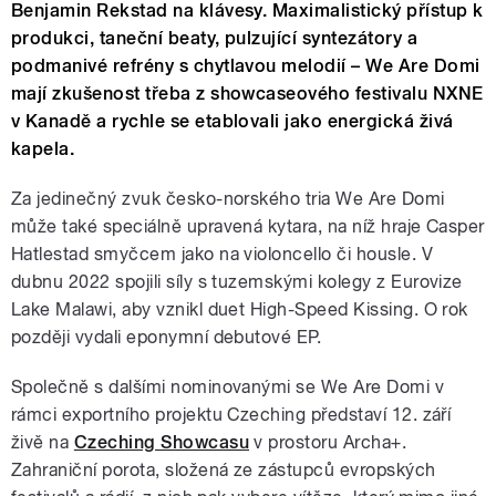
Benjamin Rekstad na klávesy. Maximalistický přístup k
produkci, taneční beaty, pulzující syntezátory a
podmanivé refrény s chytlavou melodií – We Are Domi
mají zkušenost třeba z showcaseového festivalu NXNE
v Kanadě a rychle se etablovali jako energická živá
kapela.
Za jedinečný zvuk česko-norského tria We Are Domi
může také speciálně upravená kytara, na níž hraje Casper
Hatlestad smyčcem jako na violoncello či housle. V
dubnu 2022 spojili síly s tuzemskými kolegy z Eurovize
Lake Malawi, aby vznikl duet High-Speed Kissing. O rok
později vydali eponymní debutové EP.
Společně s dalšími nominovanými se We Are Domi v
rámci exportního projektu Czeching představí 12. září
živě na
Czeching Showcasu
v prostoru Archa+.
Zahraniční porota, složená ze zástupců evropských