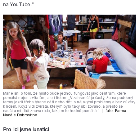
na YouTube.“
Marie sní o tom, že místo bude jednou fungovat jako centrum, které
pomáhá nejen zvířatům, ale i lidem. „V zahraničí je častý, že na podobný
farmy jezdí třeba týrané děti nebo děti s nějakými problémy a bez důvěry
k lidem. Když vidí zvířata, kterým bylo taky ubližováno, a přesto se
naučila mít lidi znova ráda, tak jim to hodně pomáhá.“
|
foto:
Farma
Naděje Dobrovítov
Pro lidi jsme lunatici