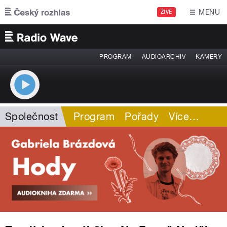
Přejít k hlavnímu obsahu
MENU
ŽIVĚ
PROGRAM
AUDIOARCHIV
KAMERY
Společnost
Program
Pořady
Více
…