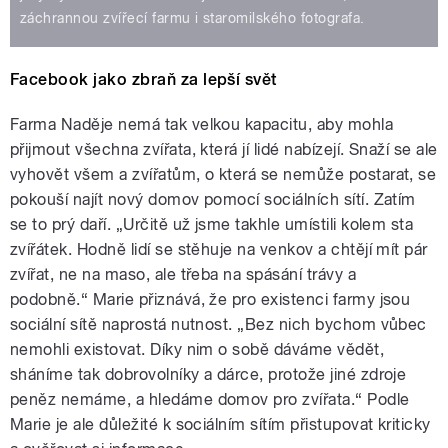
záchrannou zvířecí farmu i staromilského fotografa.
Facebook jako zbraň za lepší svět
Farma Naděje nemá tak velkou kapacitu, aby mohla
přijmout všechna zvířata, která jí lidé nabízejí. Snaží se ale
vyhovět všem a zvířatům, o která se nemůže postarat, se
pokouší najít nový domov pomocí sociálních sítí. Zatím
se to prý daří. „Určitě už jsme takhle umístili kolem sta
zvířátek. Hodně lidí se stěhuje na venkov a chtějí mít pár
zvířat, ne na maso, ale třeba na spásání trávy a
podobně.“ Marie přiznává, že pro existenci farmy jsou
sociální sítě naprostá nutnost. „Bez nich bychom vůbec
nemohli existovat. Díky nim o sobě dáváme vědět,
sháníme tak dobrovolníky a dárce, protože jiné zdroje
peněz nemáme, a hledáme domov pro zvířata.“ Podle
Marie je ale důležité k sociálním sítím přistupovat kriticky