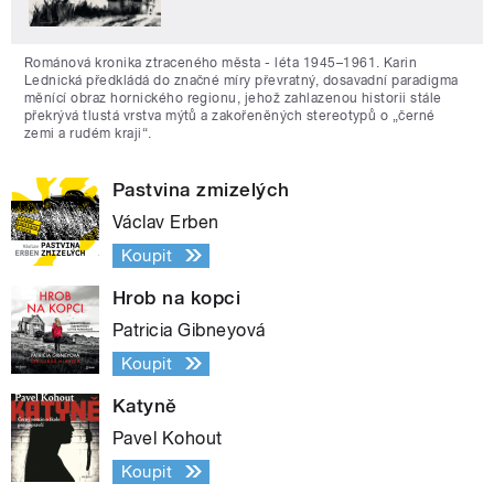
Románová kronika ztraceného města - léta 1945–1961. Karin
Lednická předkládá do značné míry převratný, dosavadní paradigma
měnící obraz hornického regionu, jehož zahlazenou historii stále
překrývá tlustá vrstva mýtů a zakořeněných stereotypů o „černé
zemi a rudém kraji“.
Pastvina zmizelých
Václav Erben
Koupit
Hrob na kopci
Patricia Gibneyová
Koupit
Katyně
Pavel Kohout
Koupit