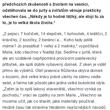
předchozích zkušeností s životem na vesnici,
odstěhovala se do jurty a zvířatům věnuje prakticky
všechen čas. „Někdy je to hodně těžký, ale stojí to za
to, je to velká škola života.“
„2 pejsci, 7 kočiček, 14 slepiček, 1 kohoutek, 4 králíčci, 2
kravičky, 2 kozičky, 2 beránci a… Koho tady ještě
máme? Jo prasátka! 1 velký a 2 malinký,“ vypočítává
Marie, kdo všechno v Naději žije. Sedíme v jurtě, která
ale ani vzdáleně nepřipomíná provizorní pastevecký
příbytek, ale spíš dobře vybavený domek. Z oken je vidět
přímo do výběhů. Obří prasnice Růženka obývá domek
s kozami, dvě velké krávy právě ulehly na slámu vedle
selat, a farma tak působí jako jedna velká bukolická idyla.
„Zatím je to spíš takový staveniště, všechno vzniká za
pochodu,“ vrací se zpátky na zem Marie. „Všechno se
musíme učit, jak co stavět, jaké materiály používat.
Hodně času tak strávíme hledáním nejrůznějších návodů