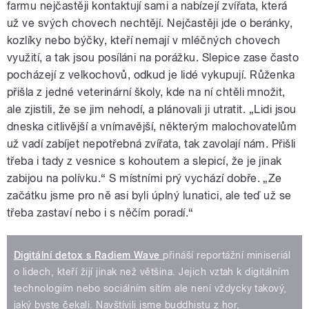
farmu nejčastěji kontaktují sami a nabízejí zvířata, která
už ve svých chovech nechtějí. Nejčastěji jde o beránky,
kozlíky nebo býčky, kteří nemají v mléčných chovech
využití, a tak jsou posíláni na porážku. Slepice zase často
pocházejí z velkochovů, odkud je lidé vykupují. Růženka
přišla z jedné veterinární školy, kde na ní chtěli množit,
ale zjistili, že se jim nehodí, a plánovali ji utratit. „Lidi jsou
dneska citlivější a vnímavější, některým malochovatelům
už vadí zabíjet nepotřebná zvířata, tak zavolají nám. Přišli
třeba i tady z vesnice s kohoutem a slepicí, že je jinak
zabijou na polívku.“ S místními prý vychází dobře. „Ze
začátku jsme pro ně asi byli úplný lunatici, ale teď už se
třeba zastaví nebo i s něčím poradí.“
Digitální detox s Radiem Wave
přináší reportážní miniseriál
o lidech, kteří žijí jinak než většina. Jejich vztah k digitálním
technologiím nebo sociálním sítím ale není vždycky takový,
jaký byste čekali. Navštívili jsme buddhistu z hor,