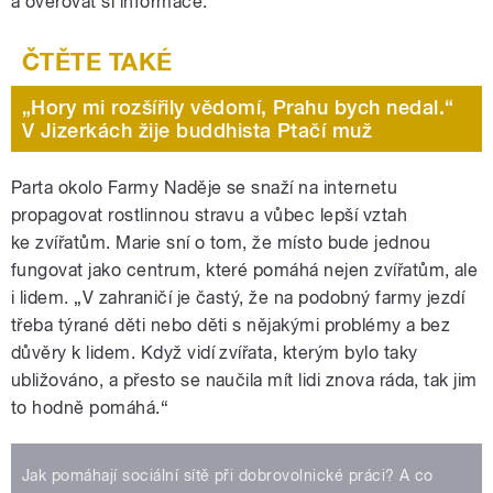
a ověřovat si informace.
„Hory mi rozšířily vědomí, Prahu bych nedal.“
V Jizerkách žije buddhista Ptačí muž
Parta okolo Farmy Naděje se snaží na internetu
propagovat rostlinnou stravu a vůbec lepší vztah
ke zvířatům. Marie sní o tom, že místo bude jednou
fungovat jako centrum, které pomáhá nejen zvířatům, ale
i lidem. „V zahraničí je častý, že na podobný farmy jezdí
třeba týrané děti nebo děti s nějakými problémy a bez
důvěry k lidem. Když vidí zvířata, kterým bylo taky
ubližováno, a přesto se naučila mít lidi znova ráda, tak jim
to hodně pomáhá.“
Jak pomáhají sociální sítě při dobrovolnické práci? A co