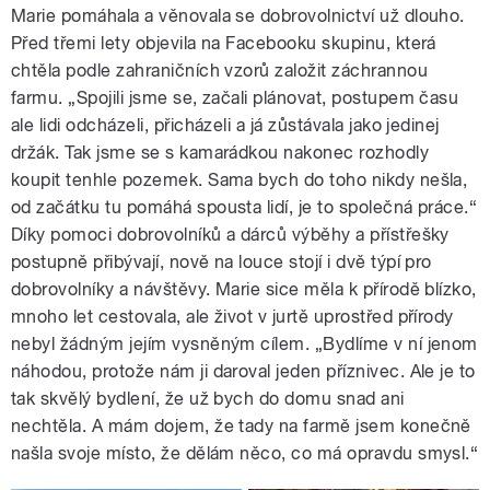
Marie pomáhala a věnovala se dobrovolnictví už dlouho.
Před třemi lety objevila na Facebooku skupinu, která
chtěla podle zahraničních vzorů založit záchrannou
farmu. „Spojili jsme se, začali plánovat, postupem času
ale lidi odcházeli, přicházeli a já zůstávala jako jedinej
držák. Tak jsme se s kamarádkou nakonec rozhodly
koupit tenhle pozemek. Sama bych do toho nikdy nešla,
od začátku tu pomáhá spousta lidí, je to společná práce.“
Díky pomoci dobrovolníků a dárců výběhy a přístřešky
postupně přibývají, nově na louce stojí i dvě týpí pro
dobrovolníky a návštěvy. Marie sice měla k přírodě blízko,
mnoho let cestovala, ale život v jurtě uprostřed přírody
nebyl žádným jejím vysněným cílem. „Bydlíme v ní jenom
náhodou, protože nám ji daroval jeden příznivec. Ale je to
tak skvělý bydlení, že už bych do domu snad ani
nechtěla. A mám dojem, že tady na farmě jsem konečně
našla svoje místo, že dělám něco, co má opravdu smysl.“