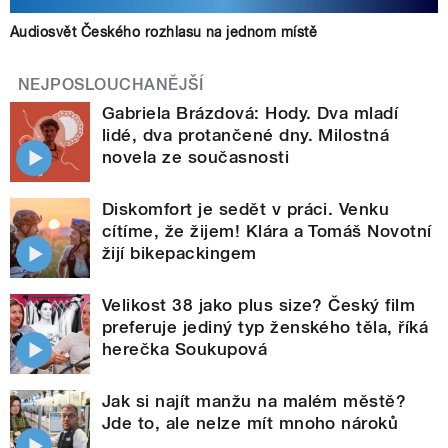
Audiosvět Českého rozhlasu na jednom místě
NEJPOSLOUCHANĚJŠÍ
Gabriela Brázdová: Hody. Dva mladí
lidé, dva protančené dny. Milostná
novela ze současnosti
Diskomfort je sedět v práci. Venku
cítíme, že žijem! Klára a Tomáš Novotní
žijí bikepackingem
Velikost 38 jako plus size? Český film
preferuje jediný typ ženského těla, říká
herečka Soukupová
Jak si najít manžu na malém městě?
Jde to, ale nelze mít mnoho nároků