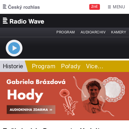
Přejít k hlavnímu obsahu
MENU
ŽIVĚ
PROGRAM
AUDIOARCHIV
KAMERY
Historie
Program
Pořady
Více
…