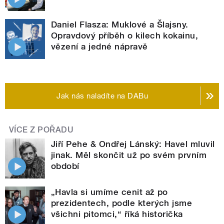
Daniel Flasza: Muklové a Šlajsny.
Opravdový příběh o kilech kokainu,
vězení a jedné nápravě
Jak nás naladíte na DABu
VÍCE Z POŘADU
Jiří Pehe & Ondřej Lánský: Havel mluvil
jinak. Měl skončit už po svém prvním
období
„Havla si umíme cenit až po
prezidentech, podle kterých jsme
všichni pitomci,“ říká historička