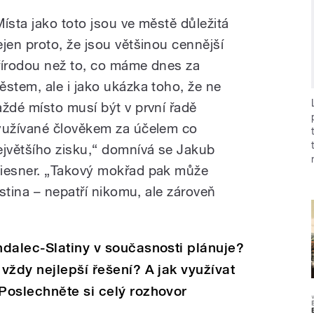
Místa jako toto jsou ve městě důležitá
ejen proto, že jsou většinou cennější
řírodou než to, co máme dnes za
ěstem, ale i jako ukázka toho, že ne
aždé místo musí být v první řadě
yužívané člověkem za účelem co
ejvětšího zisku,“ domnívá se Jakub
iesner. „Takový mokřad pak může
stina – nepatří nikomu, ale zároveň
hdalec-Slatiny v současnosti plánuje?
vždy nejlepší řešení? A jak využívat
Poslechněte si celý rozhovor