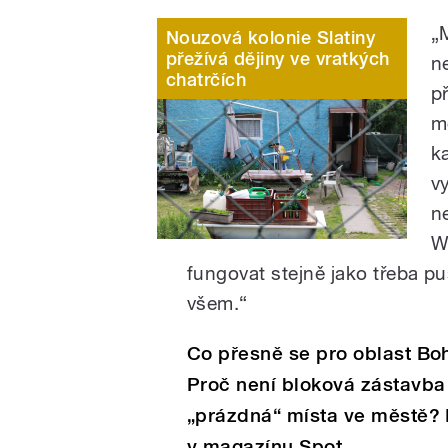
„
Nouzová kolonie Slatiny
přežívá dějiny ve vratkých
n
chatrčích
p
m
k
v
n
W
fungovat stejně jako třeba pu
všem.“
Co přesně se pro oblast Bo
Proč není bloková zástavba 
„prázdná“ místa ve městě? 
v magazínu Spot.