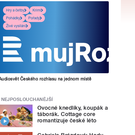
Hry a četby
Krimi
Pohádky
Pořady
Živé vysílání
Audiosvět Českého rozhlasu na jednom místě
NEJPOSLOUCHANĚJŠÍ
Ovocné knedlíky, koupák a
táborák. Cottage core
romantizuje české léto