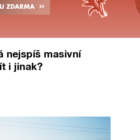
á nejspíš masivní
t i jinak?