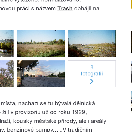
omovou práci s názvem
Trash
obhájil na
8
fotografií
místa, nachází se tu bývalá dělnická
é žijí v provizoriu už od roku 1929,
raží, kousky městské přírody, ale i areály
ny, benzinové pumpy… „V tradičním