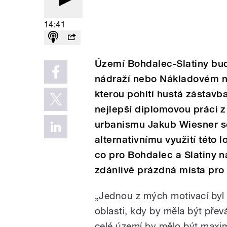
14:41
Území Bohdalec-Slatiny bu
nádraží nebo Nákladovém ná
kterou pohltí hustá zástavba
nejlepší diplomovou práci z o
urbanismu Jakub Wiesner s
alternativnímu využití této 
co pro Bohdalec a Slatiny n
zdánlivě prázdná místa pro
„Jednou z mých motivací byl 
oblasti, kdy by měla být pře
celé území by mělo být maxi