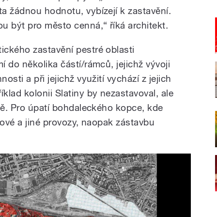
a žádnou hodnotu, vybízejí k zastavění.
u být pro město cenná,“ říká architekt.
ckého zastavění pestré oblasti
 do několika částí/rámců, jejichž vývoji
sti a při jejichž využití vychází z jejich
lad kolonii Slatiny by nezastavoval, ale
ítě. Pro úpatí bohdaleckého kopce, kde
lové a jiné provozy, naopak zástavbu