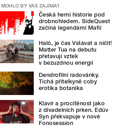
MOHLO BY VÁS ZAJÍMAT
Česká herní historie pod
drobnohledem. SideQuest
začíná legendární Mafií
Haló, je čas Vstávat a ničit!
Matter Tua na debutu
přetavují vztek
v bezuzdnou energii
Dendrofilní radovánky.
Tichá přítelkyně coby
erotika botanika
Klavír a procítěnost jako
z divadelních prken. Edúv
Syn překvapuje v nové
Fonosession