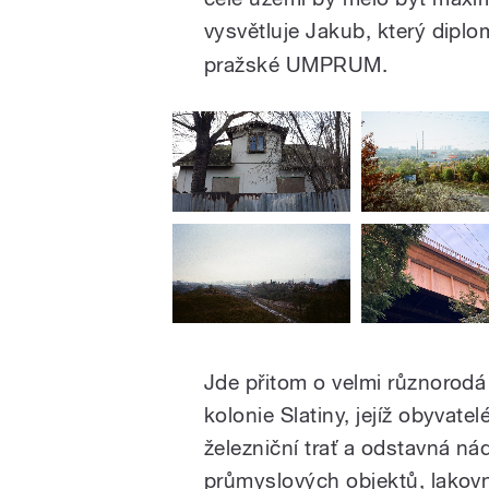
vysvětluje Jakub, který dipl
pražské UMPRUM.
Jde přitom o velmi různorodá 
kolonie Slatiny, jejíž obyvatel
železniční trať a odstavná nád
průmyslových objektů, lakov