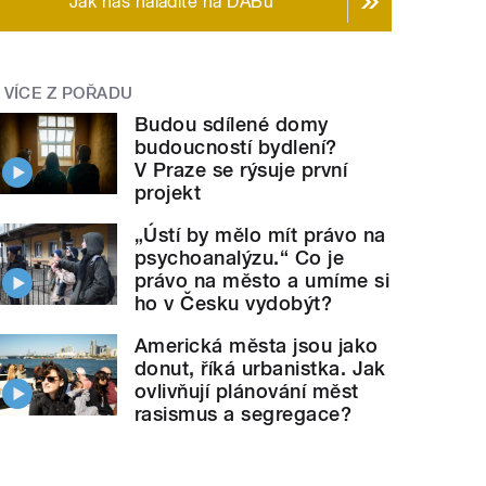
Jak nás naladíte na DABu
VÍCE Z POŘADU
Budou sdílené domy
budoucností bydlení?
V Praze se rýsuje první
projekt
„Ústí by mělo mít právo na
psychoanalýzu.“ Co je
právo na město a umíme si
ho v Česku vydobýt?
Americká města jsou jako
donut, říká urbanistka. Jak
ovlivňují plánování měst
rasismus a segregace?