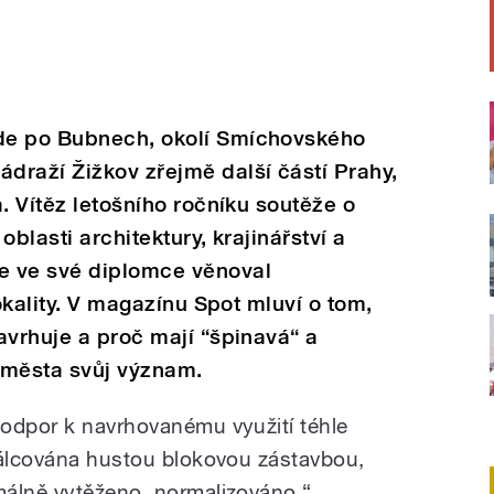
de po Bubnech, okolí Smíchovského
draží Žižkov zřejmě další částí Prahy,
. Vítěz letošního ročníku soutěže o
blasti architektury, krajinářství a
e ve své diplomce věnoval
lokality. V magazínu Spot mluví o tom,
avrhuje a proč mají “špinavá“ a
 města svůj význam.
odpor k navrhovanému využití téhle
válcována hustou blokovou zástavbou,
málně vytěženo, normalizováno,“