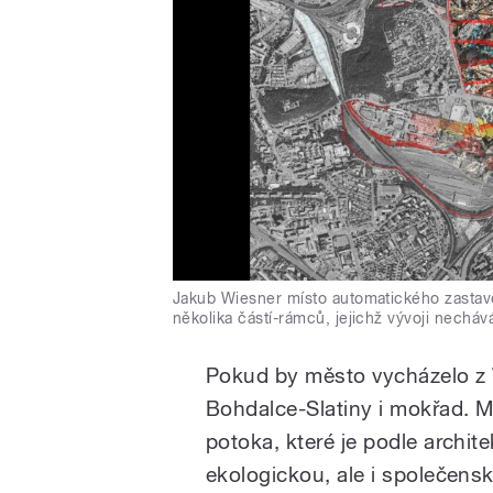
Jakub Wiesner místo automatického zastavě
několika částí-rámců, jejichž vývoji necháv
Pokud by město vycházelo z 
Bohdalce-Slatiny i mokřad. Mo
potoka, které je podle archite
ekologickou, ale i společens