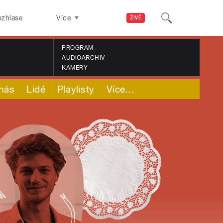
ozhlase
Více
ŽIVĚ
PROGRAM
AUDIOARCHIV
KAMERY
nás
Lidé
Playlisty
Více
…