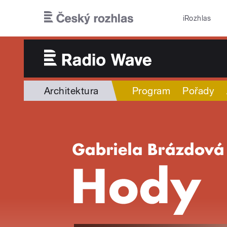
Přejít k hlavnímu obsahu
iRozhlas
Architektura
Program
Pořady