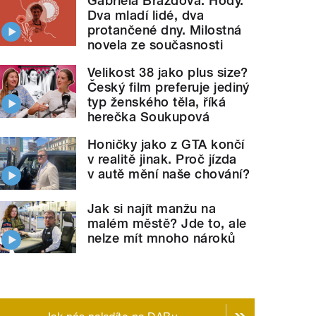
Gabriela Brázdová: Hody.
Dva mladí lidé, dva
protančené dny. Milostná
novela ze současnosti
Velikost 38 jako plus size?
Český film preferuje jediný
typ ženského těla, říká
herečka Soukupová
Honičky jako z GTA končí
v realitě jinak. Proč jízda
v autě mění naše chování?
Jak si najít manžu na
malém městě? Jde to, ale
nelze mít mnoho nároků