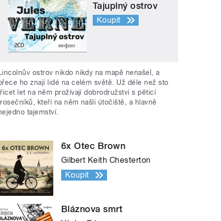
Tajuplný ostrov
Koupit
Lincolnův ostrov nikdo nikdy na mapě nenašel, a
přece ho znají lidé na celém světě. Už déle než sto
třicet let na něm prožívají dobrodružství s pěticí
trosečníků, kteří na něm našli útočiště, a hlavně
nejedno tajemství.
6x Otec Brown
Gilbert Keith Chesterton
Koupit
Bláznova smrt