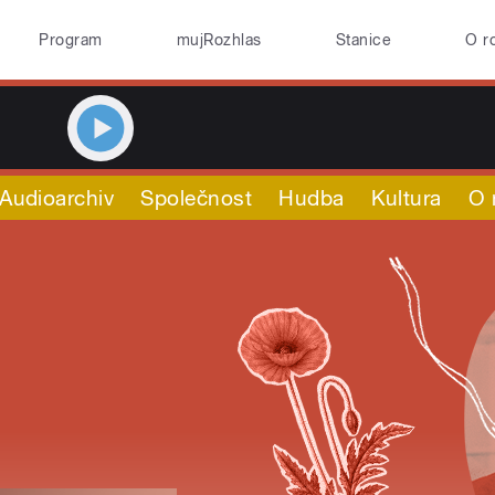
Program
mujRozhlas
Stanice
O r
Audioarchiv
Společnost
Hudba
Kultura
O 