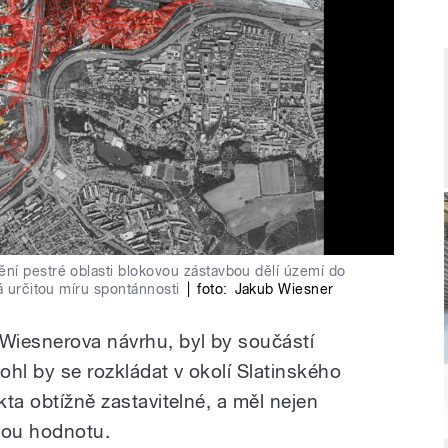
ní pestré oblasti blokovou zástavbou dělí území do
á určitou míru spontánnosti
|
foto:
Jakub Wiesner
Wiesnerova návrhu, byl by součástí
hl by se rozkládat v okolí Slatinského
kta obtížně zastavitelné, a měl nejen
kou hodnotu.