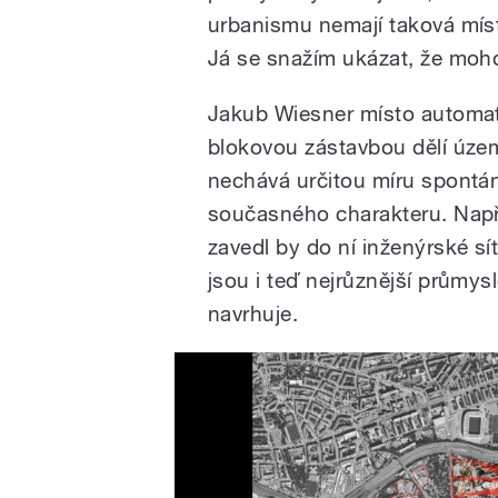
urbanismu nemají taková míst
Já se snažím ukázat, že moho
Jakub Wiesner místo automati
blokovou zástavbou dělí území
nechává určitou míru spontánno
současného charakteru. Napřík
zavedl by do ní inženýrské s
jsou i teď nejrůznější průmys
navrhuje.