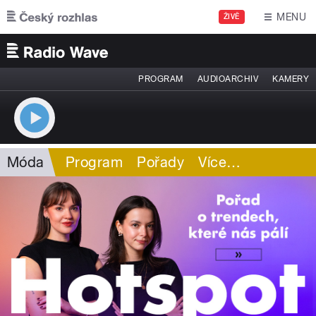
Přejít k hlavnímu obsahu
MENU
ŽIVĚ
PROGRAM
AUDIOARCHIV
KAMERY
Móda
Program
Pořady
Více
…