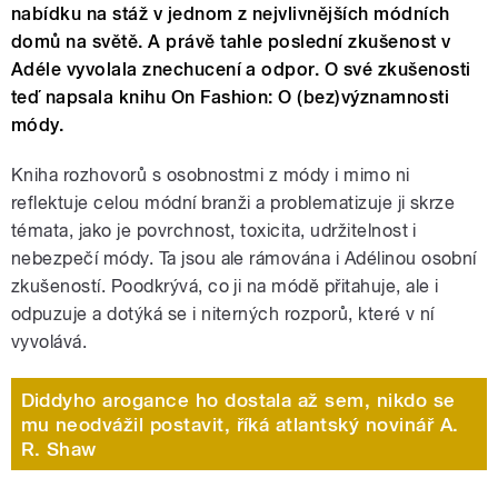
nabídku na stáž v jednom z nejvlivnějších módních
domů na světě. A právě tahle poslední zkušenost v
Adéle vyvolala znechucení a odpor. O své zkušenosti
teď napsala knihu On Fashion: O (bez)významnosti
módy.
Kniha rozhovorů s osobnostmi z módy i mimo ni
reflektuje celou módní branži a problematizuje ji skrze
témata, jako je povrchnost, toxicita, udržitelnost i
nebezpečí módy. Ta jsou ale rámována i Adélinou osobní
zkušeností. Poodkrývá, co ji na módě přitahuje, ale i
odpuzuje a dotýká se i niterných rozporů, které v ní
vyvolává.
Diddyho arogance ho dostala až sem, nikdo se
mu neodvážil postavit, říká atlantský novinář A.
R. Shaw