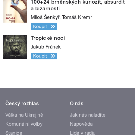
100+24 brněnských kuriozit, absurdit
a bizarností
Miloš Šenkýř, Tomáš Kremr
Koupit
Tropické noci
Jakub Fránek
Koupit
Český rozhlas
O nás
Válka na Ukrajině
Jak nás naladíte
Komunální volby
Nápověda
Stanice
Lidé v rádiu