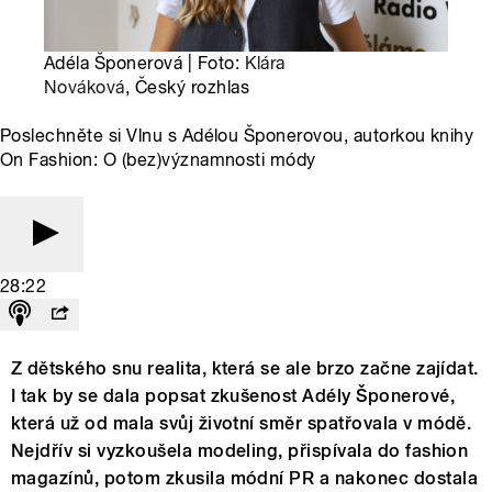
Adéla Šponerová | Foto:
Klára
Nováková
, Český rozhlas
Poslechněte si Vlnu s Adélou Šponerovou, autorkou knihy
On Fashion: O (bez)významnosti módy
28:22
Z dětského snu realita, která se ale brzo začne zajídat.
I tak by se dala popsat zkušenost Adély Šponerové,
která už od mala svůj životní směr spatřovala v módě.
Nejdřív si vyzkoušela modeling, přispívala do fashion
magazínů, potom zkusila módní PR a nakonec dostala