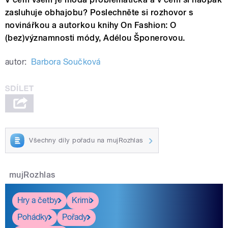
zasluhuje obhajobu? Poslechněte si rozhovor s
novinářkou a autorkou knihy On Fashion: O
(bez)významnosti módy, Adélou Šponerovou.
autor:
Barbora Součková
Všechny díly pořadu na mujRozhlas
mujRozhlas
Hry a četby
Krimi
Pohádky
Pořady