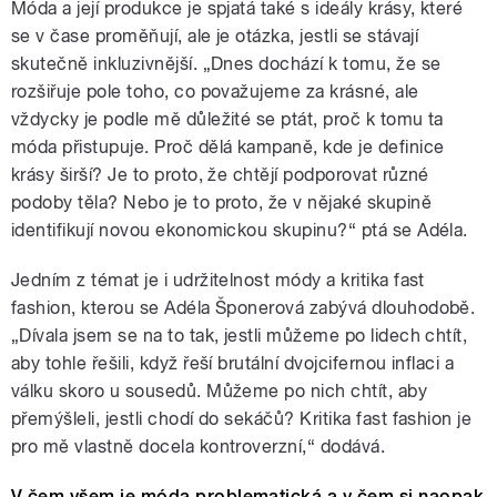
Móda a její produkce je spjatá také s ideály krásy, které
se v čase proměňují, ale je otázka, jestli se stávají
skutečně inkluzivnější. „Dnes dochází k tomu, že se
rozšiřuje pole toho, co považujeme za krásné, ale
vždycky je podle mě důležité se ptát, proč k tomu ta
móda přistupuje. Proč dělá kampaně, kde je definice
krásy širší? Je to proto, že chtějí podporovat různé
podoby těla? Nebo je to proto, že v nějaké skupině
identifikují novou ekonomickou skupinu?“ ptá se Adéla.
Jedním z témat je i udržitelnost módy a kritika fast
fashion, kterou se Adéla Šponerová zabývá dlouhodobě.
„Dívala jsem se na to tak, jestli můžeme po lidech chtít,
aby tohle řešili, když řeší brutální dvojcifernou inflaci a
válku skoro u sousedů. Můžeme po nich chtít, aby
přemýšleli, jestli chodí do sekáčů? Kritika fast fashion je
pro mě vlastně docela kontroverzní,“ dodává.
V čem všem je móda problematická a v čem si naopak