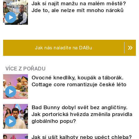
Jak si najít manžu na malém městě?
Jde to, ale nelze mít mnoho nároků
Jak nás naladíte na DABu
VÍCE Z POŘADU
Ovocné knedlíky, koupák a táborák.
Cottage core romantizuje české léto
Bad Bunny dobyl svět bez angličtiny.
Jak portorická hvězda změnila pravidla
globálního popu?
Jak si ušít kalhoty nebo upéct chleba?