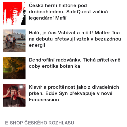
Česká herní historie pod
drobnohledem. SideQuest začíná
legendární Mafií
Haló, je čas Vstávat a ničit! Matter Tua
na debutu přetavují vztek v bezuzdnou
energii
Dendrofilní radovánky. Tichá přítelkyně
coby erotika botanika
Klavír a procítěnost jako z divadelních
prken. Edúv Syn překvapuje v nové
Fonosession
E-SHOP ČESKÉHO ROZHLASU