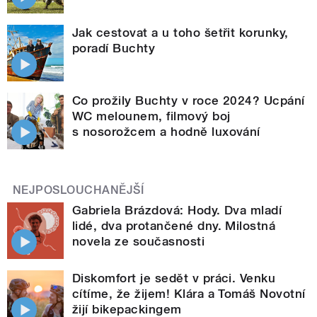
Jak cestovat a u toho šetřit korunky,
poradí Buchty
Co prožily Buchty v roce 2024? Ucpání
WC melounem, filmový boj
s nosorožcem a hodně luxování
NEJPOSLOUCHANĚJŠÍ
Gabriela Brázdová: Hody. Dva mladí
lidé, dva protančené dny. Milostná
novela ze současnosti
Diskomfort je sedět v práci. Venku
cítíme, že žijem! Klára a Tomáš Novotní
žijí bikepackingem