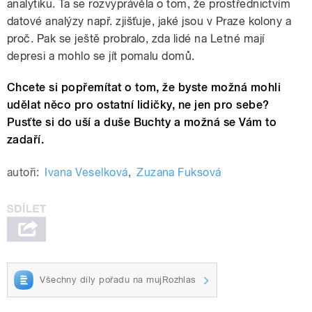
analytiku. Ta se rozvyprávěla o tom, že prostřednictvím
datové analýzy např. zjišťuje, jaké jsou v Praze kolony a
proč. Pak se ještě probralo, zda lidé na Letné mají
depresi a mohlo se jít pomalu domů.
Chcete si popřemítat o tom, že byste možná mohli
udělat něco pro ostatní lidičky, ne jen pro sebe?
Pusťte si do uší a duše Buchty a možná se Vám to
zadaří.
autoři:
Ivana Veselková
,
Zuzana Fuksová
Všechny díly pořadu na mujRozhlas