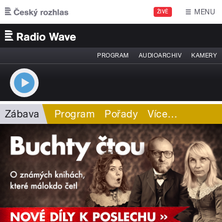
Přejít k hlavnímu obsahu
MENU
ŽIVĚ
PROGRAM
AUDIOARCHIV
KAMERY
Zábava
Program
Pořady
Více
…