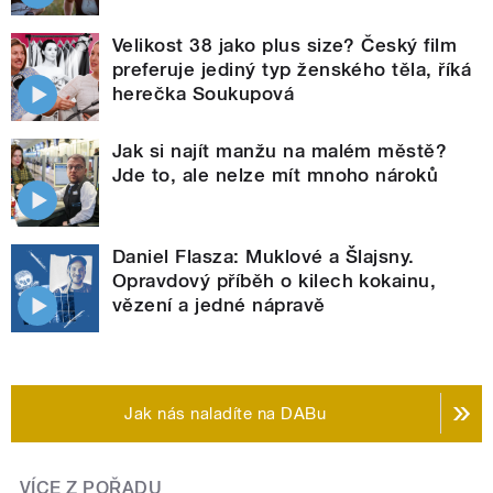
Velikost 38 jako plus size? Český film
preferuje jediný typ ženského těla, říká
herečka Soukupová
Jak si najít manžu na malém městě?
Jde to, ale nelze mít mnoho nároků
Daniel Flasza: Muklové a Šlajsny.
Opravdový příběh o kilech kokainu,
vězení a jedné nápravě
Jak nás naladíte na DABu
VÍCE Z POŘADU