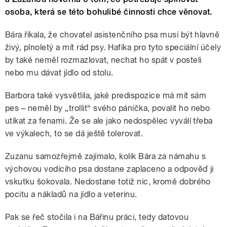
osoba, která se této bohulibé činnosti chce věnovat.
Bára říkala, že chovatel asistenčního psa musí být hlavně
živý, plnoletý a mít rád psy. Hafíka pro tyto speciální účely
by také neměl rozmazlovat, nechat ho spát v posteli
nebo mu dávat jídlo od stolu.
Barbora také vysvětlila, jaké predispozice má mít sám
pes
–
neměl by
„
trollit“ svého páníčka, povalit ho nebo
utíkat za fenami. Že se ale jako nedospělec vyválí třeba
ve výkalech, to se dá ještě tolerovat.
Zuzanu samozřejmě zajímalo, kolik Bára za námahu s
výchovou vodícího psa dostane zaplaceno a odpověď ji
vskutku šokovala. Nedostane totiž nic, kromě dobrého
pocitu a nákladů na jídlo a veterinu.
Pak se řeč stočila i na Bářinu práci, tedy datovou