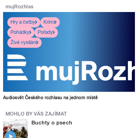
mujRozhlas
Hry a četby
Krimi
Pohádky
Pořady
Živé vysílání
Audiosvět Českého rozhlasu na jednom místě
MOHLO BY VÁS ZAJÍMAT
Buchty o psech