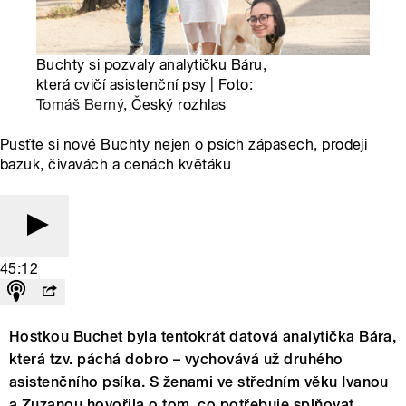
Buchty si pozvaly analytičku Báru,
která cvičí asistenční psy | Foto:
Tomáš Berný
, Český rozhlas
Pusťte si nové Buchty nejen o psích zápasech, prodeji
bazuk, čivavách a cenách květáku
45:12
Hostkou Buchet byla tentokrát datová analytička Bára,
která tzv. páchá dobro – vychovává už druhého
asistenčního psíka. S ženami ve středním věku Ivanou
a Zuzanou hovořila o tom, co potřebuje splňovat