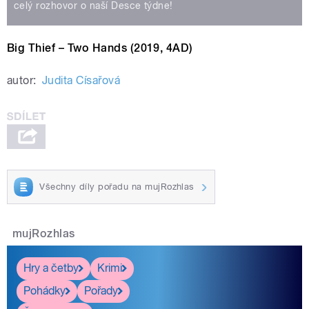
celý rozhovor o naší Desce týdne!
Big Thief – Two Hands (2019, 4AD)
autor:
Judita Císařová
Všechny díly pořadu na mujRozhlas
mujRozhlas
Hry a četby
Krimi
Pohádky
Pořady