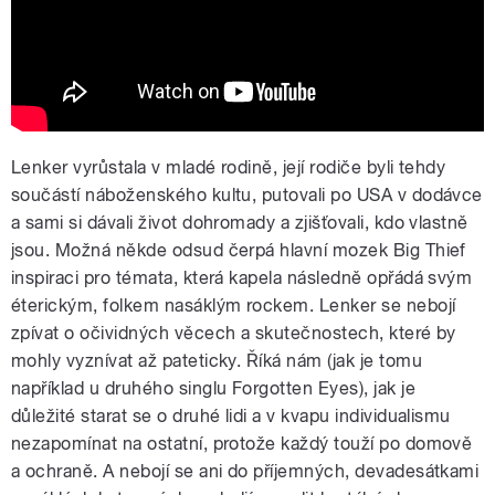
Lenker vyrůstala v mladé rodině, její rodiče byli tehdy
součástí náboženského kultu, putovali po USA v dodávce
a sami si dávali život dohromady a zjišťovali, kdo vlastně
jsou. Možná někde odsud čerpá hlavní mozek Big Thief
inspiraci pro témata, která kapela následně opřádá svým
éterickým, folkem nasáklým rockem. Lenker se nebojí
zpívat o očividných věcech a skutečnostech, které by
mohly vyznívat až pateticky. Říká nám (jak je tomu
například u druhého singlu Forgotten Eyes), jak je
důležité starat se o druhé lidi a v kvapu individualismu
nezapomínat na ostatní, protože každý touží po domově
a ochraně. A nebojí se ani do příjemných, devadesátkami