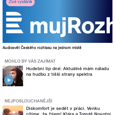
Živé vysílání
Audiosvět Českého rozhlasu na jednom místě
MOHLO BY VÁS ZAJÍMAT
Hudební tip dné: Aktuálně mám náladu
na hudbu z tišší strany spektra
NEJPOSLOUCHANĚJŠÍ
Diskomfort je sedět v práci. Venku
cítíme, že žijem! Klára a Tomáš Novotní