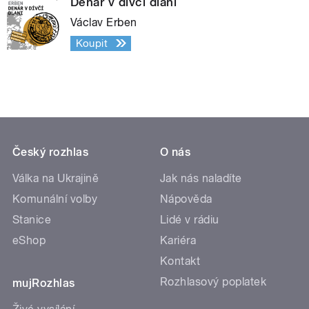
Denár v dívčí dlani
Václav Erben
Koupit
Český rozhlas
O nás
Válka na Ukrajině
Jak nás naladíte
Komunální volby
Nápověda
Stanice
Lidé v rádiu
eShop
Kariéra
Kontakt
Rozhlasový poplatek
mujRozhlas