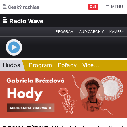
Přejít k hlavnímu obsahu
MENU
ŽIVĚ
PROGRAM
AUDIOARCHIV
KAMERY
Hudba
Program
Pořady
Více
…