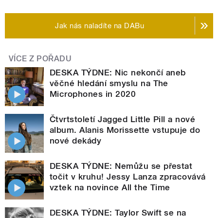
Jak nás naladíte na DABu
VÍCE Z POŘADU
DESKA TÝDNE: Nic nekončí aneb
věčné hledání smyslu na The
Microphones in 2020
Čtvrtstoletí Jagged Little Pill a nové
album. Alanis Morissette vstupuje do
nové dekády
DESKA TÝDNE: Nemůžu se přestat
točit v kruhu! Jessy Lanza zpracovává
vztek na novince All the Time
DESKA TÝDNE: Taylor Swift se na