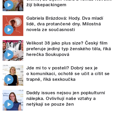
žijí bikepackingem
Gabriela Brázdová: Hody. Dva mladí
lidé, dva protančené dny. Milostná
novela ze současnosti
Velikost 38 jako plus size? Český film
preferuje jediný typ ženského těla, říká
herečka Soukupová
Jde mi to v posteli? Dobrý sex je
o komunikaci, ochotě se učit a cítit se
trapně, říká sexkoučka
Daddy issues nejsou jen popkulturní
nálepka. Ovlivňují naše vztahy a
netýkají se pouze žen