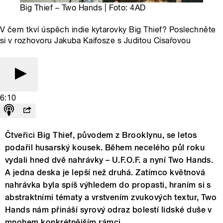
Big Thief – Two Hands | Foto: 4AD
V čem tkví úspěch indie kytarovky Big Thief? Poslechněte
si v rozhovoru Jakuba Kaifosze s Juditou Císařovou
6:10
Čtveřici Big Thief, původem z Brooklynu, se letos
podařil husarský kousek. Během necelého půl roku
vydali hned dvě nahrávky – U.F.O.F. a nyní Two Hands.
A jedna deska je lepší než druhá. Zatímco květnová
nahrávka byla spíš výhledem do propasti, hraním si s
abstraktními tématy a vrstvením zvukových textur, Two
Hands nám přináší syrový odraz bolestí lidské duše v
mnohem konkrétnějším rámci.