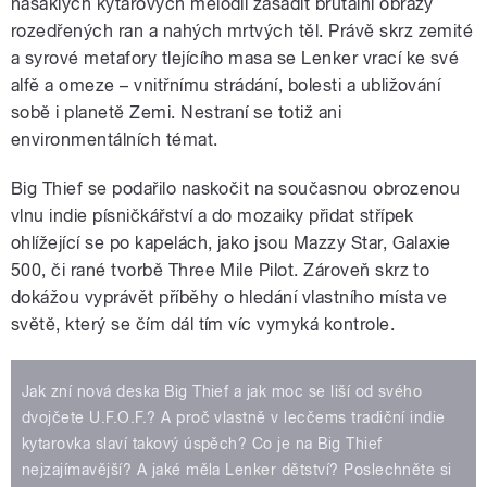
nasáklých kytarových melodií zasadit brutální obrazy
rozedřených ran a nahých mrtvých těl. Právě skrz zemité
a syrové metafory tlejícího masa se Lenker vrací ke své
alfě a omeze – vnitřnímu strádání, bolesti a ubližování
sobě i planetě Zemi. Nestraní se totiž ani
environmentálních témat.
Big Thief se podařilo naskočit na současnou obrozenou
vlnu indie písničkářství a do mozaiky přidat střípek
ohlížející se po kapelách, jako jsou Mazzy Star, Galaxie
500, či rané tvorbě Three Mile Pilot. Zároveň skrz to
dokážou vyprávět příběhy o hledání vlastního místa ve
světě, který se čím dál tím víc vymyká kontrole.
Jak zní nová deska Big Thief a jak moc se liší od svého
dvojčete U.F.O.F.? A proč vlastně v lecčems tradiční indie
kytarovka slaví takový úspěch? Co je na Big Thief
nejzajímavější? A jaké měla Lenker dětství? Poslechněte si