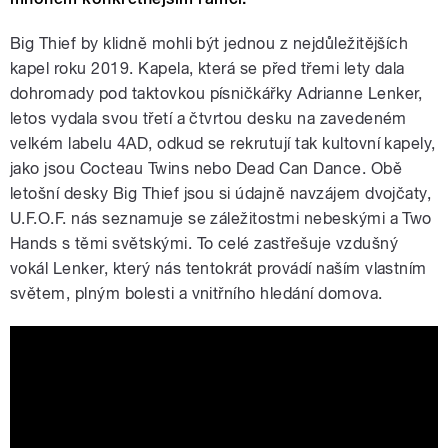
Big Thief by klidně mohli být jednou z nejdůležitějších
kapel roku 2019. Kapela, která se před třemi lety dala
dohromady pod taktovkou písničkářky Adrianne Lenker,
letos vydala svou třetí a čtvrtou desku na zavedeném
velkém labelu 4AD, odkud se rekrutují tak kultovní kapely,
jako jsou Cocteau Twins nebo Dead Can Dance. Obě
letošní desky Big Thief jsou si údajně navzájem dvojčaty,
U.F.O.F. nás seznamuje se záležitostmi nebeskými a Two
Hands s těmi světskými. To celé zastřešuje vzdušný
vokál Lenker, který nás tentokrát provádí naším vlastním
světem, plným bolesti a vnitřního hledání domova.
Big Thief - Forgotten Eyes (Official
Audio)