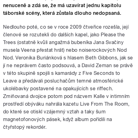
nenuceně a zdá se, že má uzavírat jednu kapitolu
táborské scény, která zůstala dlouho nedopsaná.
Nedlouho poté, co se v roce 2009 čtveřice rozešla, její
členové se rozutekli do dalších kapel, jako Please the
Trees (ostatně kvůli angažmá bubeníka Jana Svačiny
musela Veena přestat hrát) nebo noiserockových Nod
Nod. Veronika Buriánková s hlasem Beth Gibbons, jak se
jí ne neprávem často podsouvá, a David Zeman se právě
v této skupině spojili s kamarády z Five Seconds to
Leave a předávali posluchačům temné atmosférické
ukolébavky postavené na opakujících se riffech.
Zmiňovaná dvojice potom pod názvem Kalle v intimním
prostředí obýváku nahrála kazetu Live From The Room,
do které se otiskl vzájemný vztah a taky šum
magnetofonových pásek, když album pořídili na
čtyřstopý rekordér.