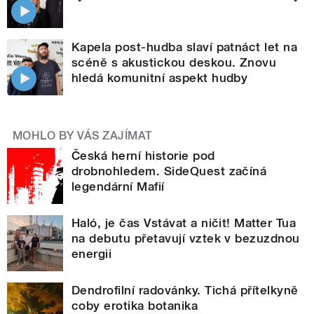
Kapela post-hudba slaví patnáct let na
scéně s akustickou deskou. Znovu
hledá komunitní aspekt hudby
MOHLO BY VÁS ZAJÍMAT
Česká herní historie pod
drobnohledem. SideQuest začíná
legendární Mafií
Haló, je čas Vstávat a ničit! Matter Tua
na debutu přetavují vztek v bezuzdnou
energii
Dendrofilní radovánky. Tichá přítelkyně
coby erotika botanika