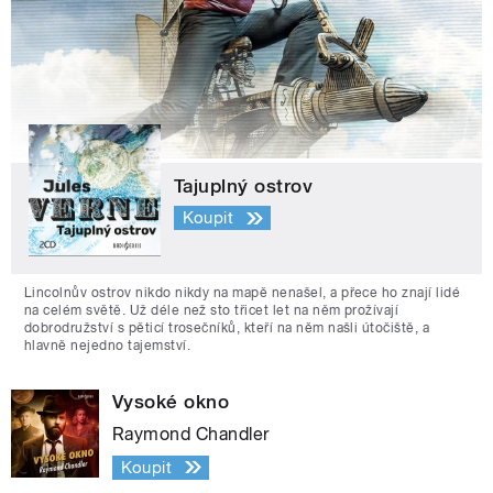
Tajuplný ostrov
Koupit
Lincolnův ostrov nikdo nikdy na mapě nenašel, a přece ho znají lidé
na celém světě. Už déle než sto třicet let na něm prožívají
dobrodružství s pěticí trosečníků, kteří na něm našli útočiště, a
hlavně nejedno tajemství.
Vysoké okno
Raymond Chandler
Koupit