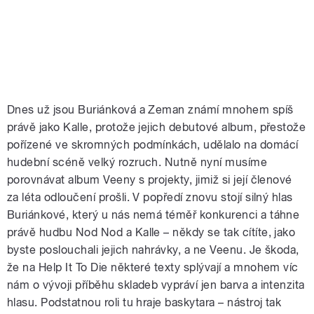
Dnes už jsou Buriánková a Zeman známí mnohem spíš
právě jako Kalle, protože jejich debutové album, přestože
pořízené ve skromných podmínkách, udělalo na domácí
hudební scéně velký rozruch. Nutně nyní musíme
porovnávat album Veeny s projekty, jimiž si její členové
za léta odloučení prošli. V popředí znovu stojí silný hlas
Buriánkové, který u nás nemá téměř konkurenci a táhne
právě hudbu Nod Nod a Kalle – někdy se tak cítíte, jako
byste poslouchali jejich nahrávky, a ne Veenu. Je škoda,
že na Help It To Die některé texty splývají a mnohem víc
nám o vývoji příběhu skladeb vypráví jen barva a intenzita
hlasu. Podstatnou roli tu hraje baskytara – nástroj tak