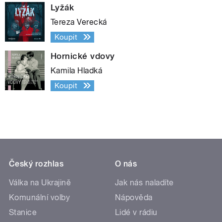
Lyžák
Tereza Verecká
Koupit
Hornické vdovy
Kamila Hladká
Koupit
Český rozhlas
O nás
Válka na Ukrajině
Jak nás naladíte
Komunální volby
Nápověda
Stanice
Lidé v rádiu