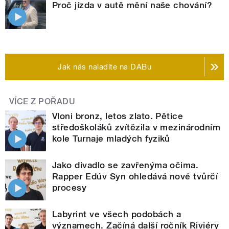
Proč jízda v autě mění naše chování?
Jak nás naladíte na DABu
VÍCE Z POŘADU
Vloni bronz, letos zlato. Pětice
středoškoláků zvítězila v mezinárodním
kole Turnaje mladých fyziků
Jako divadlo se zavřenýma očima.
Rapper Edúv Syn ohledává nové tvůrčí
procesy
Labyrint ve všech podobách a
významech. Začíná další ročník Riviéry