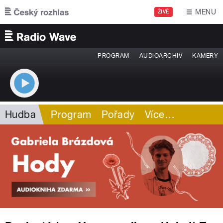
Přejít k hlavnímu obsahu
MENU
ŽIVĚ
PROGRAM
AUDIOARCHIV
KAMERY
Hudba
Program
Pořady
Více
…