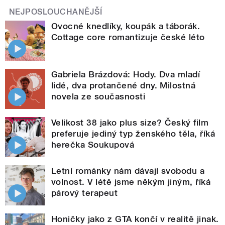
NEJPOSLOUCHANĚJŠÍ
Ovocné knedlíky, koupák a táborák.
Cottage core romantizuje české léto
Gabriela Brázdová: Hody. Dva mladí
lidé, dva protančené dny. Milostná
novela ze současnosti
Velikost 38 jako plus size? Český film
preferuje jediný typ ženského těla, říká
herečka Soukupová
Letní románky nám dávají svobodu a
volnost. V létě jsme někým jiným, říká
párový terapeut
Honičky jako z GTA končí v realitě jinak.