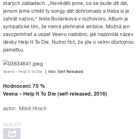
starých základech. „Nevěděli jsme, co se bude dít dál,
jenom jsme chtěli ty songy dát dohromady a třeba si je
zahrát naživo,“ řekla Buriánková v rozhovoru. Album je
sympatické tím, že nemá přehnané ambice. Možná jen
zavzpomínat a uspat Veenu nadobro, jak napovídá název
desky Help It To Die. Nutno říct, že jde o velmi důstojnou
památku.
Veena – Help It to Die
|
foto: Self Released
Hodnocení: 70 %
Veena – Help It To Die (self-released, 2016)
autor:
Miloš Hroch