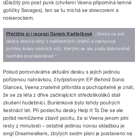
důležitý pro post punk (chvílemi Veena připomíná temné
gotičky Savages), ten se tu míchá se slowcorem a
noiserockem.
Přečtěte si i recenzi Daniely Kadlečkové
: „Veena na své
desce otevírá rány z nešťastných vztahů a zachycuje
zvrhlou krásu nočních můr, kterými se ale zcela dobrovolně
necháte pronásledovat.“
Pokud porovnáváme aktuální desku s jejich jedinou
pořízenou nahrávkou, čtyřpísňovým EP Behind Sonic
Glances, Veena znatelně přitvrdila a pochopitelně je znát,
že se za léta z dříve začínajících středoškoláků stali
zkušení hudebníci. Buriánkové bylo tehdy pouhých
šestnáct let. Při poslechu desky Help It To Die se ale
pořád nemůžeme zbavit pocitu, že si Veena jenom plní
resty z minulosti – ostatně jedinou novou skladbou je
singl Dreamwalkers, zbylých sedm písní je postaveno na