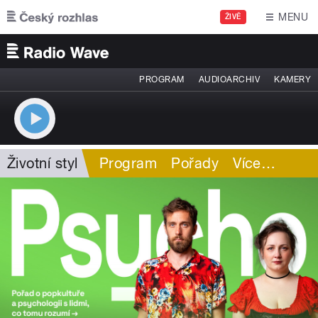
Přejít k hlavnímu obsahu
MENU
ŽIVĚ
PROGRAM
AUDIOARCHIV
KAMERY
Životní styl
Program
Pořady
Více
…