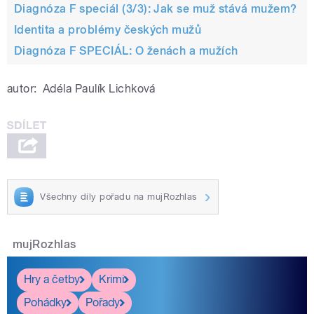
Diagnóza F speciál (3/3): Jak se muž stává mužem?
Identita a problémy českých mužů
pause
Diagnóza F SPECIÁL: O ženách a mužích
autor:
Adéla Paulík Lichková
Všechny díly pořadu na mujRozhlas
mujRozhlas
Hry a četby
Krimi
Pohádky
Pořady