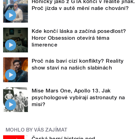
Honičky jako z GTA končí v realitě jinak.
Proč jízda v autě mění naše chování?
Kde končí láska a začíná posedlost?
Horor Obsession otevírá téma
limerence
Proč nás baví cizí konflikty? Reality
show staví na našich slabinách
Mise Mars One, Apollo 13. Jak
psychologové vybírají astronauty na
misi?
MOHLO BY VÁS ZAJÍMAT
Česká herní historie pod