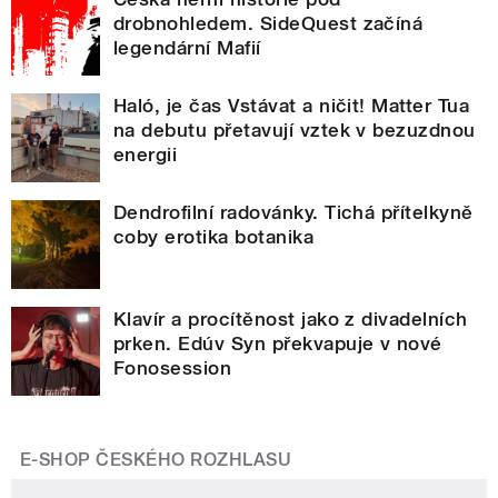
drobnohledem. SideQuest začíná
legendární Mafií
Haló, je čas Vstávat a ničit! Matter Tua
na debutu přetavují vztek v bezuzdnou
energii
Dendrofilní radovánky. Tichá přítelkyně
coby erotika botanika
Klavír a procítěnost jako z divadelních
prken. Edúv Syn překvapuje v nové
Fonosession
E-SHOP ČESKÉHO ROZHLASU