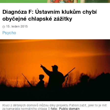
Diagnóza F: Ústavním klukům chybí
obyčejné chlapské zážitky
15. leden 2015
Psycho
Kluci z dětských domovů můžou díky projektu Patron zažít, jaké to je mít
za kamaráda normálního chlapa
|
foto:
Public domain