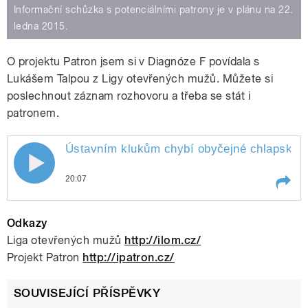
Informační schůzka s potenciálními patrony je v plánu na 22.
ledna 2015.
O projektu Patron jsem si v Diagnóze F povídala s
Lukášem Talpou z Ligy otevřených mužů. Můžete si
poslechnout záznam rozhovoru a třeba se stát i
patronem.
Ústavním klukům chybí obyčejné chlapské
Ústavním klukům chybí obyčejné
20:07
chlapské zážitky
Play /
zážitky
Ústavním klukům chybí obyčejné
Odkazy
chlapské
Liga otevřených mužů
http://ilom.cz/
Projekt Patron
http://ipatron.cz/
SOUVISEJÍCÍ PŘÍSPĚVKY