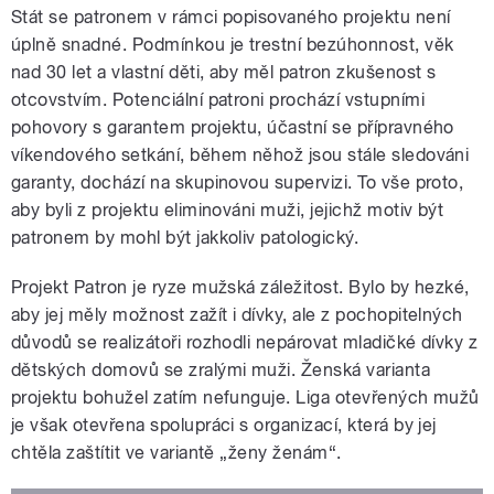
Stát se patronem v rámci popisovaného projektu není
úplně snadné. Podmínkou je trestní bezúhonnost, věk
nad 30 let a vlastní děti, aby měl patron zkušenost s
otcovstvím. Potenciální patroni prochází vstupními
pohovory s garantem projektu, účastní se přípravného
víkendového setkání, během něhož jsou stále sledováni
garanty, dochází na skupinovou supervizi. To vše proto,
aby byli z projektu eliminováni muži, jejichž motiv být
patronem by mohl být jakkoliv patologický.
Projekt Patron je ryze mužská záležitost. Bylo by hezké,
aby jej měly možnost zažít i dívky, ale z pochopitelných
důvodů se realizátoři rozhodli nepárovat mladičké dívky z
dětských domovů se zralými muži. Ženská varianta
projektu bohužel zatím nefunguje. Liga otevřených mužů
je však otevřena spolupráci s organizací, která by jej
chtěla zaštítit ve variantě „ženy ženám“.