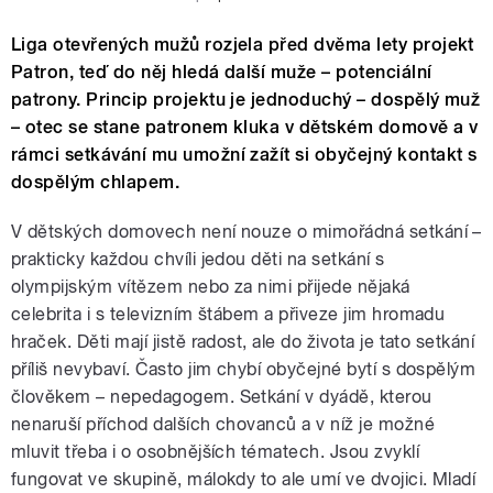
Liga otevřených mužů rozjela před dvěma lety projekt
Patron, teď do něj hledá další muže – potenciální
patrony. Princip projektu je jednoduchý – dospělý muž
– otec se stane patronem kluka v dětském domově a v
rámci setkávání mu umožní zažít si obyčejný kontakt s
dospělým chlapem.
V dětských domovech není nouze o mimořádná setkání –
prakticky každou chvíli jedou děti na setkání s
olympijským vítězem nebo za nimi přijede nějaká
celebrita i s televizním štábem a přiveze jim hromadu
hraček. Děti mají jistě radost, ale do života je tato setkání
příliš nevybaví. Často jim chybí obyčejné bytí s dospělým
člověkem – nepedagogem. Setkání v dyádě, kterou
nenaruší příchod dalších chovanců a v níž je možné
mluvit třeba i o osobnějších tématech. Jsou zvyklí
fungovat ve skupině, málokdy to ale umí ve dvojici. Mladí