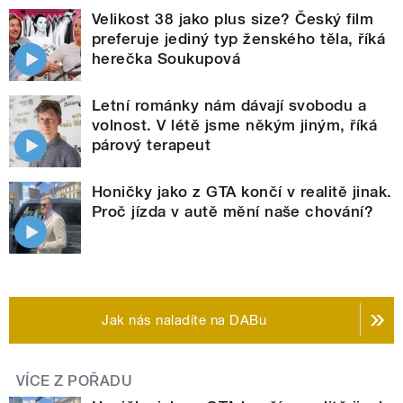
Velikost 38 jako plus size? Český film
preferuje jediný typ ženského těla, říká
herečka Soukupová
Letní románky nám dávají svobodu a
volnost. V létě jsme někým jiným, říká
párový terapeut
Honičky jako z GTA končí v realitě jinak.
Proč jízda v autě mění naše chování?
Jak nás naladíte na DABu
VÍCE Z POŘADU