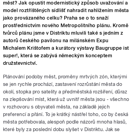
měst? Jak opustit modernistický způsob uvažování a
model roztříštěných sídlišť nahradit nahlížením města
jako provázaného celku? Praha se o to snaží
prostřednictvím nového Metropolitního plánu. Kromě
tvůrců plánu jsme v Distriktu mluvili také s jedním z
autorů českého pavilonu na milánském Expu
Michalem Krištofem a kurátory výstavy Baugruppe ist
super!, která se zabývá německým konceptem
družstevnictví.
Plánování podoby měst, proměny mrtvých zón, kterými
se jen rychle prochází, zastavení rozrůstání města do
okolí, stopka pro satelity a předměstská rozšíření, důraz
na zlepšování míst, která už uvnitř města jsou - všechno
v rozhovoru s obyvateli města, na základě jejich
preferencí a přání. To je krátký nástřel toho, co by česká
města potřebovala, alespoň podle názorů mnoha hlasů,
které byly za poslední dobu slyšet v Distriktu. Jak se