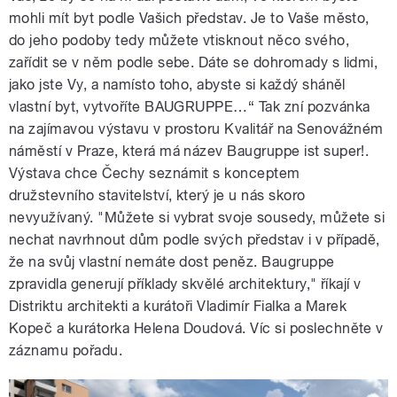
mohli mít byt podle Vašich představ. Je to Vaše město,
do jeho podoby tedy můžete vtisknout něco svého,
zařídit se v něm podle sebe. Dáte se dohromady s lidmi,
jako jste Vy, a namísto toho, abyste si každý sháněl
vlastní byt, vytvoříte BAUGRUPPE…“ Tak zní pozvánka
na zajímavou výstavu v prostoru Kvalitář na Senovážném
náměstí v Praze, která má název Baugruppe ist super!.
Výstava chce Čechy seznámit s konceptem
družstevního stavitelství, který je u nás skoro
nevyužívaný. "Můžete si vybrat svoje sousedy, můžete si
nechat navrhnout dům podle svých představ i v případě,
že na svůj vlastní nemáte dost peněz. Baugruppe
zpravidla generují příklady skvělé architektury," říkají v
Distriktu architekti a kurátoři Vladimír Fialka a Marek
Kopeč a kurátorka Helena Doudová. Víc si poslechněte v
záznamu pořadu.