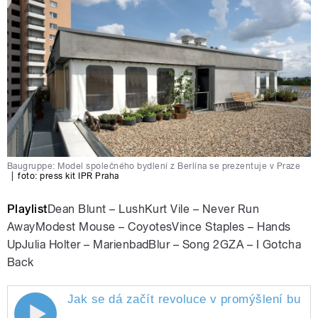
Baugruppe: Model společného bydlení z Berlína se prezentuje v Praze
|
foto: press kit IPR Praha
Playlist
Dean Blunt – LushKurt Vile – Never Run
AwayModest Mouse – CoyotesVince Staples – Hands
UpJulia Holter – MarienbadBlur – Song 2GZA – I Gotcha
Back
Jak se dá začít revoluce v promýšlení budo
Jak se dá začít revoluce v promýšlení