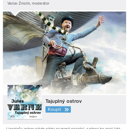
Václav Žmolík, moderátor
Tajuplný ostrov
Koupit
Lincolnův ostrov nikdo nikdy na mapě nenašel, a přece ho znají lidé