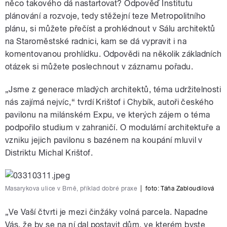
něco takového dá nastartovat? Odpověď Institutu
plánování a rozvoje, tedy stěžejní teze Metropolitního
plánu, si můžete přečíst a prohlédnout v Sálu architektů
na Staroměstské radnici, kam se dá vypravit i na
komentovanou prohlídku. Odpovědi na několik základních
otázek si můžete poslechnout v záznamu pořadu.
„Jsme z generace mladých architektů, téma udržitelnosti
nás zajímá nejvíc,“ tvrdí Krištof i Chybík, autoři českého
pavilonu na milánském Expu, ve kterých zájem o téma
podpořilo studium v zahraničí. O modulární architektuře a
vzniku jejich pavilonu s bazénem na koupání mluvil v
Distriktu Michal Krištof.
Masarykova ulice v Brně, příklad dobré praxe
|
foto: Táňa Zabloudilová
„Ve Vaší čtvrti je mezi činžáky volná parcela. Napadne
Vás, že by se na ní dal postavit dům, ve kterém byste