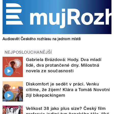
Audiosvět Českého rozhlasu na jednom místě
NEJPOSLOUCHANĚJŠÍ
Gabriela Brázdová: Hody. Dva mladí
lidé, dva protančené dny. Milostná
novela ze současnosti
Diskomfort je sedět v práci. Venku
cítíme, že žijem! Klára a Tomáš Novotní
žijí bikepackingem
Velikost 38 jako plus size? Český film
preferuje jediný typ ženského těla, říká