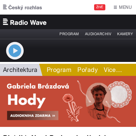
Přejít k hlavnímu obsahu
MENU
ŽIVĚ
PROGRAM
AUDIOARCHIV
KAMERY
Architektura
Program
Pořady
Více
…