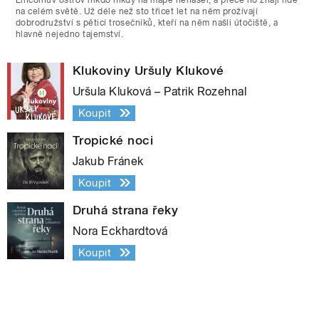
na celém světě. Už déle než sto třicet let na něm prožívají
dobrodružství s pěticí trosečníků, kteří na něm našli útočiště, a
hlavně nejedno tajemství.
Klukoviny Uršuly Klukové
Uršula Kluková – Patrik Rozehnal
Koupit
Tropické noci
Jakub Fránek
Koupit
Druhá strana řeky
Nora Eckhardtová
Koupit