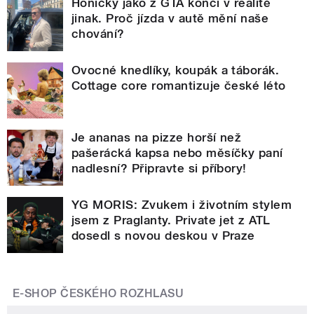
Honičky jako z GTA končí v realitě
jinak. Proč jízda v autě mění naše
chování?
Ovocné knedlíky, koupák a táborák.
Cottage core romantizuje české léto
Je ananas na pizze horší než
pašerácká kapsa nebo měsíčky paní
nadlesní? Připravte si příbory!
YG MORIS: Zvukem i životním stylem
jsem z Praglanty. Private jet z ATL
dosedl s novou deskou v Praze
E-SHOP ČESKÉHO ROZHLASU