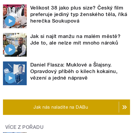
Velikost 38 jako plus size? Český film
preferuje jediný typ ženského těla, říká
herečka Soukupová
Jak si najít manžu na malém městě?
Jde to, ale nelze mít mnoho nároků
Daniel Flasza: Muklové a Šlajsny.
Opravdový příběh o kilech kokainu,
vězení a jedné nápravě
Jak nás naladíte na DABu
VÍCE Z POŘADU