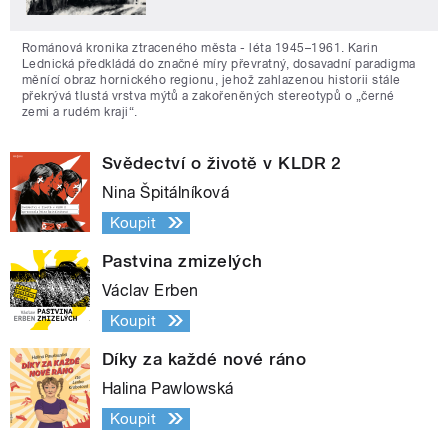
Románová kronika ztraceného města - léta 1945–1961. Karin
Lednická předkládá do značné míry převratný, dosavadní paradigma
měnící obraz hornického regionu, jehož zahlazenou historii stále
překrývá tlustá vrstva mýtů a zakořeněných stereotypů o „černé
zemi a rudém kraji“.
Svědectví o životě v KLDR 2
Nina Špitálníková
Koupit
Pastvina zmizelých
Václav Erben
Koupit
Díky za každé nové ráno
Halina Pawlowská
Koupit