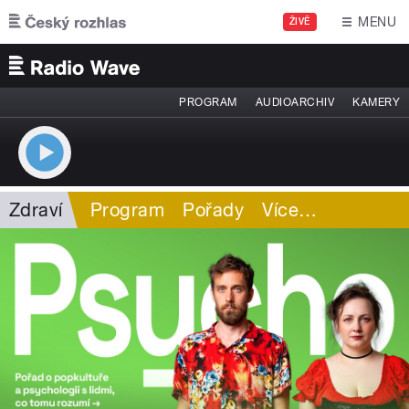
Přejít k hlavnímu obsahu
MENU
ŽIVĚ
PROGRAM
AUDIOARCHIV
KAMERY
Zdraví
Program
Pořady
Více
…