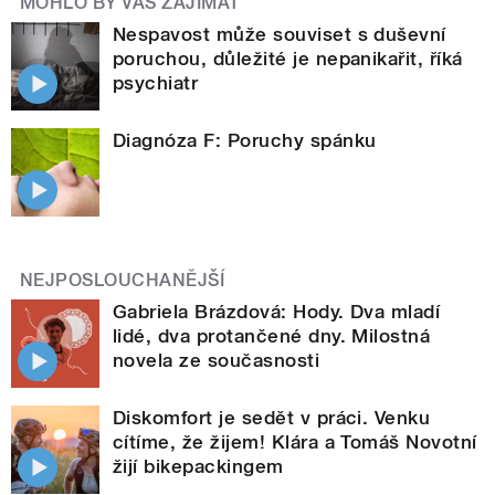
MOHLO BY VÁS ZAJÍMAT
Nespavost může souviset s duševní
poruchou, důležité je nepanikařit, říká
psychiatr
Diagnóza F: Poruchy spánku
NEJPOSLOUCHANĚJŠÍ
Gabriela Brázdová: Hody. Dva mladí
lidé, dva protančené dny. Milostná
novela ze současnosti
Diskomfort je sedět v práci. Venku
cítíme, že žijem! Klára a Tomáš Novotní
žijí bikepackingem