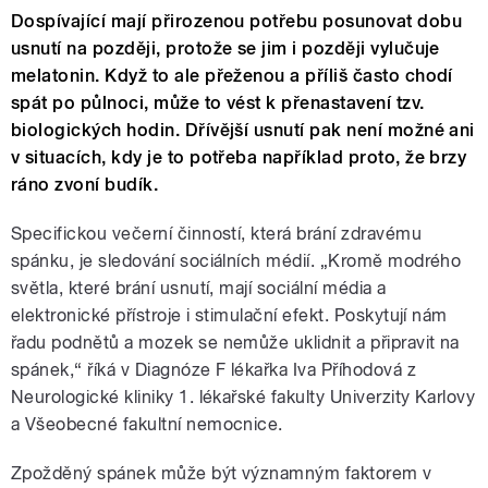
Dospívající mají přirozenou potřebu posunovat dobu
usnutí na později, protože se jim i později vylučuje
melatonin. Když to ale přeženou a příliš často chodí
spát po půlnoci, může to vést k přenastavení tzv.
biologických hodin. Dřívější usnutí pak není možné ani
v situacích, kdy je to potřeba například proto, že brzy
ráno zvoní budík.
Specifickou večerní činností, která brání zdravému
spánku, je sledování sociálních médií. „Kromě modrého
světla, které brání usnutí, mají sociální média a
elektronické přístroje i stimulační efekt. Poskytují nám
řadu podnětů a mozek se nemůže uklidnit a připravit na
spánek,“ říká v Diagnóze F lékařka Iva Příhodová z
Neurologické kliniky 1. lékařské fakulty Univerzity Karlovy
a Všeobecné fakultní nemocnice.
Zpožděný spánek může být významným faktorem v