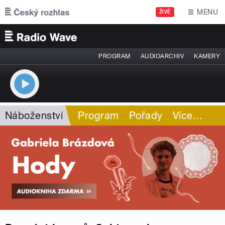
Přejít k hlavnímu obsahu
MENU
ŽIVĚ
PROGRAM
AUDIOARCHIV
KAMERY
Náboženství
Program
Pořady
Více
…