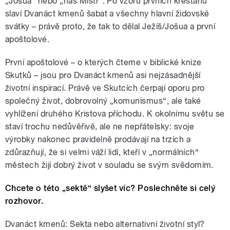
„Jošua“ nebo „náš Mistr“. Po vzoru prvních křesťanů
slaví Dvanáct kmenů šabat a všechny hlavní židovské
svátky – právě proto, že tak to dělal Ježíš/Jošua a první
apoštolové.
První apoštolové – o kterých čteme v biblické knize
Skutků – jsou pro Dvanáct kmenů asi nejzásadnější
životní inspirací. Právě ve Skutcích čerpají oporu pro
společný život, dobrovolný „komunismus“, ale také
vyhlížení druhého Kristova příchodu. K okolnímu světu se
staví trochu nedůvěřivě, ale ne nepřátelsky: svoje
výrobky nakonec pravidelně prodávají na trzích a
zdůrazňují, že si velmi váží lidí, kteří v „normálních“
městech žijí dobrý život v souladu se svým svědomím.
Chcete o této „sektě“ slyšet víc? Poslechněte si celý
rozhovor.
Dvanáct kmenů: Sekta nebo alternativní životní styl?