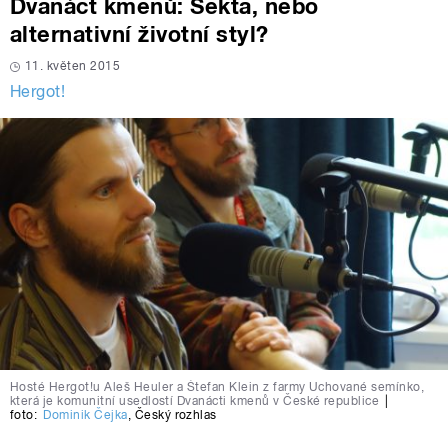
Dvanáct kmenů: Sekta, nebo
alternativní životní styl?
11. květen 2015
Hergot!
Hosté Hergot!u Aleš Heuler a Štefan Klein z farmy Uchované semínko,
která je komunitní usedlostí Dvanácti kmenů v České republice
|
foto:
Dominik Čejka
,
Český rozhlas