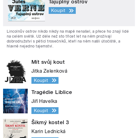
Tajuplný ostrov
Koupit
Lincolnův ostrov nikdo nikdy na mapě nenašel, a přece ho znají lidé
na celém světě. Už déle než sto třicet let na něm prožívají
dobrodružství s pěticí trosečníků, kteří na něm našli útočiště, a
hlavně nejedno tajemství.
Mít svůj kout
Jitka Zelenková
Koupit
Tragédie Liblice
Jiří Havelka
Koupit
Šikmý kostel 3
Karin Lednická