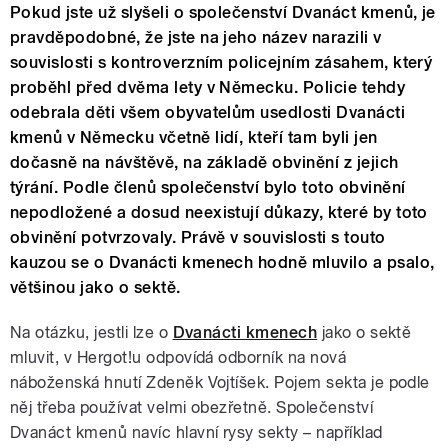
Pokud jste už slyšeli o společenství Dvanáct kmenů, je
pravděpodobné, že jste na jeho název narazili v
souvislosti s kontroverzním policejním zásahem, který
proběhl před dvěma lety v Německu. Policie tehdy
odebrala děti všem obyvatelům usedlosti Dvanácti
kmenů v Německu včetně lidí, kteří tam byli jen
dočasně na návštěvě, na základě obvinění z jejich
týrání. Podle členů společenství bylo toto obvinění
nepodložené a dosud neexistují důkazy, které by toto
obvinění potvrzovaly. Právě v souvislosti s touto
kauzou se o Dvanácti kmenech hodně mluvilo a psalo,
většinou jako o sektě.
Na otázku, jestli lze o
Dvanácti kmenech
jako o sektě
mluvit, v Hergot!u odpovídá odborník na nová
náboženská hnutí Zdeněk Vojtíšek. Pojem sekta je podle
něj třeba používat velmi obezřetně. Společenství
Dvanáct kmenů navíc hlavní rysy sekty – například