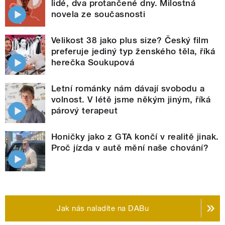
lidé, dva protančené dny. Milostná
novela ze současnosti
Velikost 38 jako plus size? Český film
preferuje jediný typ ženského těla, říká
herečka Soukupová
Letní románky nám dávají svobodu a
volnost. V létě jsme někým jiným, říká
párový terapeut
Honičky jako z GTA končí v realitě jinak.
Proč jízda v autě mění naše chování?
Jak nás naladíte na DABu