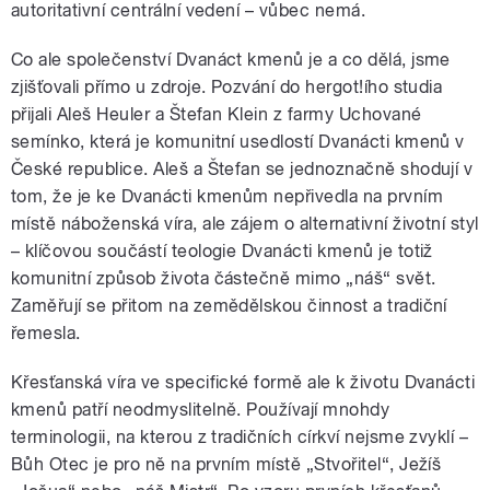
autoritativní centrální vedení – vůbec nemá.
Co ale společenství Dvanáct kmenů je a co dělá, jsme
zjišťovali přímo u zdroje. Pozvání do hergot!ího studia
přijali Aleš Heuler a Štefan Klein z farmy Uchované
semínko, která je komunitní usedlostí Dvanácti kmenů v
České republice. Aleš a Štefan se jednoznačně shodují v
tom, že je ke Dvanácti kmenům nepřivedla na prvním
místě náboženská víra, ale zájem o alternativní životní styl
– klíčovou součástí teologie Dvanácti kmenů je totiž
komunitní způsob života částečně mimo „náš“ svět.
Zaměřují se přitom na zemědělskou činnost a tradiční
řemesla.
Křesťanská víra ve specifické formě ale k životu Dvanácti
kmenů patří neodmyslitelně. Používají mnohdy
terminologii, na kterou z tradičních církví nejsme zvyklí –
Bůh Otec je pro ně na prvním místě „Stvořitel“, Ježíš