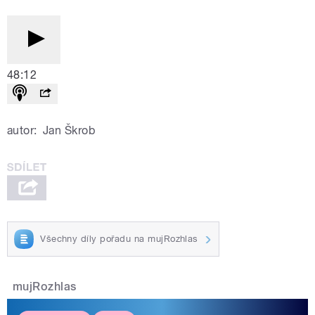
48:12
autor:
Jan Škrob
Všechny díly pořadu na mujRozhlas
mujRozhlas