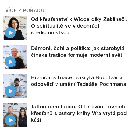
VÍCE Z POŘADU
Od křesťanství k Wicce díky Zaklínači.
O spiritualitě ve videohrách
s religionistkou
Démoni, čchi a politika: jak starobylá
čínská tradice formuje moderní svět
Hraniční situace, zakrytá Boží tvář a
odpověď v umění Tadeáše Pochmana
Tattoo není taboo. O tetování prvních
křesťanů s autory knihy Víra vrytá pod
kůži