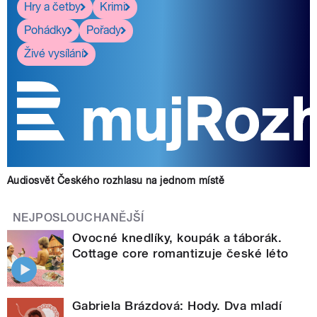
Hry a četby
Krimi
Pohádky
Pořady
Živé vysílání
Audiosvět Českého rozhlasu na jednom místě
NEJPOSLOUCHANĚJŠÍ
Ovocné knedlíky, koupák a táborák.
Cottage core romantizuje české léto
Gabriela Brázdová: Hody. Dva mladí