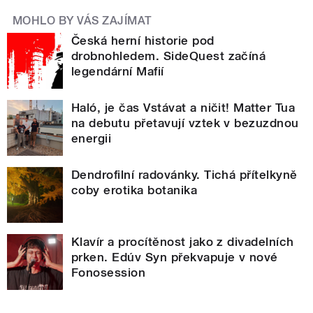
MOHLO BY VÁS ZAJÍMAT
Česká herní historie pod
drobnohledem. SideQuest začíná
legendární Mafií
Haló, je čas Vstávat a ničit! Matter Tua
na debutu přetavují vztek v bezuzdnou
energii
Dendrofilní radovánky. Tichá přítelkyně
coby erotika botanika
Klavír a procítěnost jako z divadelních
prken. Edúv Syn překvapuje v nové
Fonosession