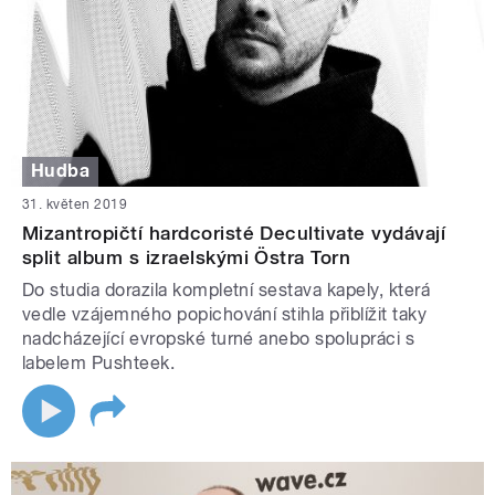
Hudba
31. květen 2019
Mizantropičtí hardcoristé Decultivate vydávají
split album s izraelskými Östra Torn
Do studia dorazila kompletní sestava kapely, která
vedle vzájemného popichování stihla přiblížit taky
nadcházející evropské turné anebo spolupráci s
labelem Pushteek.