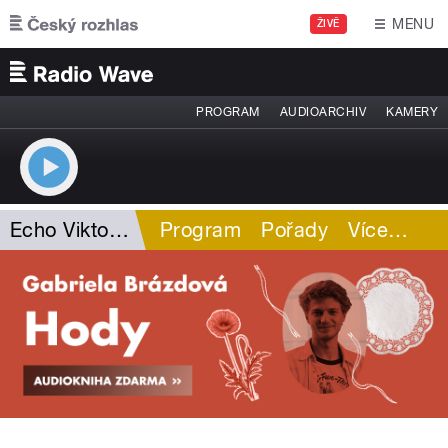
Přejít k hlavnímu obsahu
MENU
ŽIVĚ
PROGRAM
AUDIOARCHIV
KAMERY
Echo Viktora Paláka
Program
Pořady
Více
…