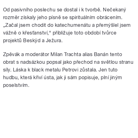
Od pasivního poslechu se dostal i k tvorbě. Nečekaný
rozměr získaly jeho písně se spirituálním obrácením.
„Začal jsem chodit do katechumenátu a přemýšlel jsem
vážně o křesťanství,“ přibližuje toto období tvůrce
projektů Beskÿd a Ježura.
Zpěvák a moderátor Milan Trachta alias Banán tento
obrat s nadsázkou popsal jako přechod na světlou stranu
síly. Láska k black metalu Petrovi zůstala. Jen tuto
hudbu, která křiví ústa, jak ji sám popisuje, plní jiným
poselstvím.