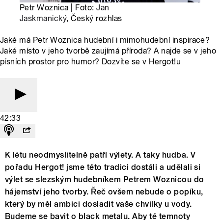
Petr Woznica | Foto:
Jan
Jaskmanický
, Český rozhlas
Jaké má Petr Woznica hudební i mimohudební inspirace?
Jaké místo v jeho tvorbě zaujímá příroda? A najde se v jeho
písních prostor pro humor? Dozvíte se v Hergot!u
42:33
K létu neodmyslitelně patří výlety. A taky hudba. V
pořadu Hergot! jsme této tradici dostáli a udělali si
výlet se slezským hudebníkem Petrem Woznicou do
hájemství jeho tvorby. Řeč ovšem nebude o popíku,
který by měl ambici dosladit vaše chvilky u vody.
Budeme se bavit o black metalu. Aby té temnoty