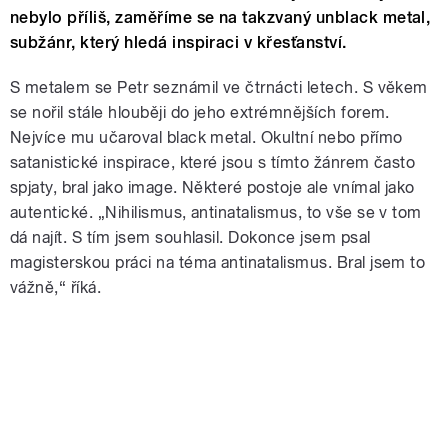
nebylo příliš, zaměříme se na takzvaný unblack metal,
subžánr, který hledá inspiraci v křesťanství.
S metalem se Petr seznámil ve čtrnácti letech. S věkem
se nořil stále hlouběji do jeho extrémnějších forem.
Nejvíce mu učaroval black metal. Okultní nebo přímo
satanistické inspirace, které jsou s tímto žánrem často
spjaty, bral jako image. Některé postoje ale vnímal jako
autentické. „Nihilismus, antinatalismus, to vše se v tom
dá najít. S tím jsem souhlasil. Dokonce jsem psal
magisterskou práci na téma antinatalismus. Bral jsem to
vážně,“ říká.