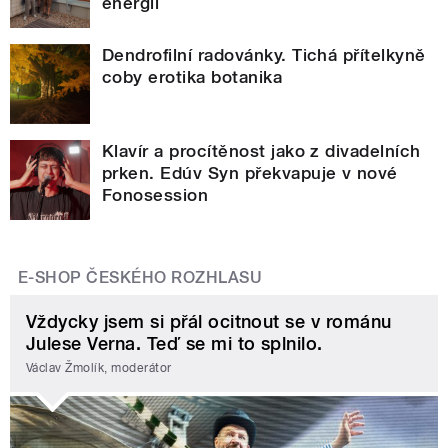
energii
Dendrofilní radovánky. Tichá přítelkyně
coby erotika botanika
Klavír a procítěnost jako z divadelních
prken. Edúv Syn překvapuje v nové
Fonosession
E-SHOP ČESKÉHO ROZHLASU
Vždycky jsem si přál ocitnout se v románu
Julese Verna. Teď se mi to splnilo.
Václav Žmolík, moderátor