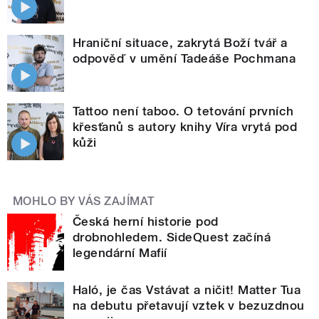
Hraniční situace, zakrytá Boží tvář a
odpověď v umění Tadeáše Pochmana
Tattoo není taboo. O tetování prvních
křesťanů s autory knihy Víra vrytá pod
kůži
MOHLO BY VÁS ZAJÍMAT
Česká herní historie pod
drobnohledem. SideQuest začíná
legendární Mafií
Haló, je čas Vstávat a ničit! Matter Tua
na debutu přetavují vztek v bezuzdnou