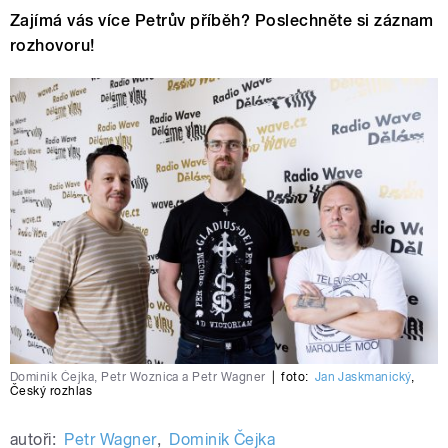
Zajímá vás více Petrův příběh? Poslechněte si záznam
rozhovoru!
Dominik Čejka, Petr Woznica a Petr Wagner
|
foto:
Jan Jaskmanický
,
Český rozhlas
autoři:
Petr Wagner
,
Dominik Čejka