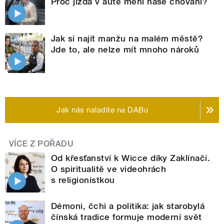
Proč jízda v autě mění naše chování?
Jak si najít manžu na malém městě?
Jde to, ale nelze mít mnoho nároků
Jak nás naladíte na DABu
VÍCE Z POŘADU
Od křesťanství k Wicce díky Zaklínači.
O spiritualitě ve videohrách
s religionistkou
Démoni, čchi a politika: jak starobylá
čínská tradice formuje moderní svět