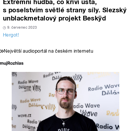
Extrémní hudba, co křiví ústa,
s poselstvím světlé strany síly. Slezský
unblackmetalový projekt Beskÿd
9. červenec 2023
Hergot!
Největší audioportál na českém internetu