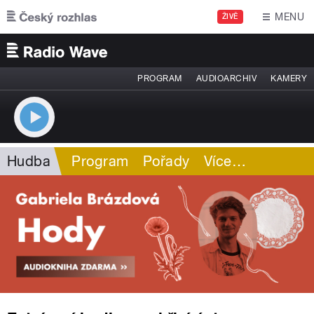
Přejít k hlavnímu obsahu
MENU
ŽIVĚ
PROGRAM
AUDIOARCHIV
KAMERY
Hudba
Program
Pořady
Více
…