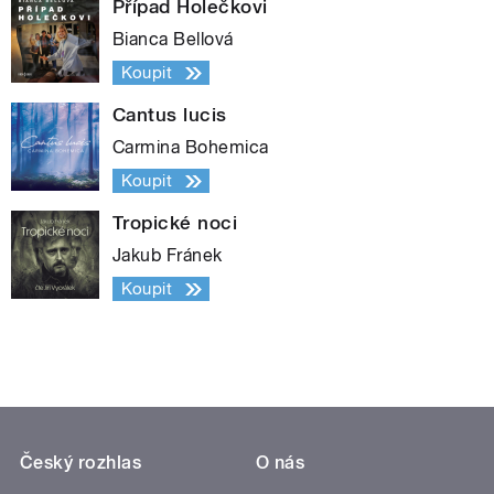
Případ Holečkovi
Bianca Bellová
Koupit
Cantus lucis
Carmina Bohemica
Koupit
Tropické noci
Jakub Fránek
Koupit
Český rozhlas
O nás