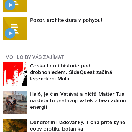
Pozor, architektura v pohybu!
MOHLO BY VÁS ZAJÍMAT
Česká herní historie pod
drobnohledem. SideQuest začíná
legendární Mafií
Haló, je čas Vstávat a ničit! Matter Tua
na debutu přetavují vztek v bezuzdnou
energii
Dendrofilní radovánky. Tichá přítelkyně
coby erotika botanika