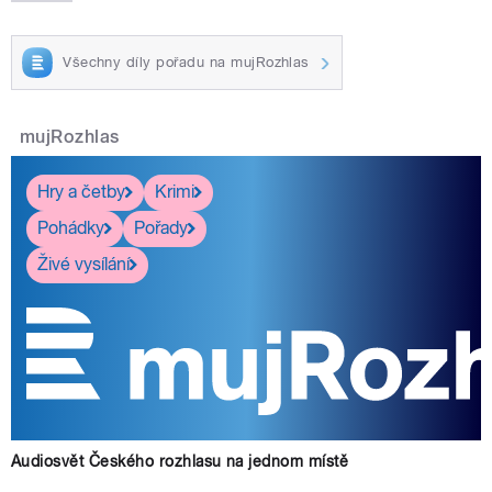
pause
Všechny díly pořadu na mujRozhlas
mujRozhlas
Hry a četby
Krimi
Pohádky
Pořady
Živé vysílání
Audiosvět Českého rozhlasu na jednom místě