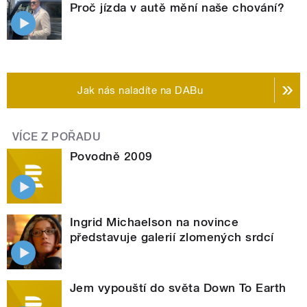
Proč jízda v autě mění naše chování?
Jak nás naladíte na DABu
VÍCE Z POŘADU
Povodně 2009
Ingrid Michaelson na novince
představuje galerií zlomených srdcí
Jem vypouští do světa Down To Earth