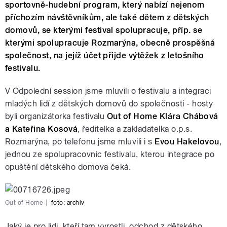
sportovně-hudební program, který nabízí nejenom
příchozím návštěvníkům, ale také dětem z dětských
domovů, se kterými festival spolupracuje, příp. se
kterými spolupracuje Rozmarýna, obecně prospěšná
společnost, na jejíž účet přijde výtěžek z letošního
festivalu.
V Odpolední session jsme mluvili o festivalu a integraci
mladých lidí z dětských domovů do společnosti - hosty
byli organizátorka festivalu
Out of Home Klára Chábová
a Kateřina Kosová
, ředitelka a zakladatelka o.p.s.
Rozmarýna, po telefonu jsme mluvili i s
Evou Hakelovou
,
jednou ze spolupracovnic festivalu, kterou integrace po
opuštění dětského domova čeká.
Out of Home
|
foto: archiv
Jaký je pro lidi, kteří tam vyrostli, odchod z dětského