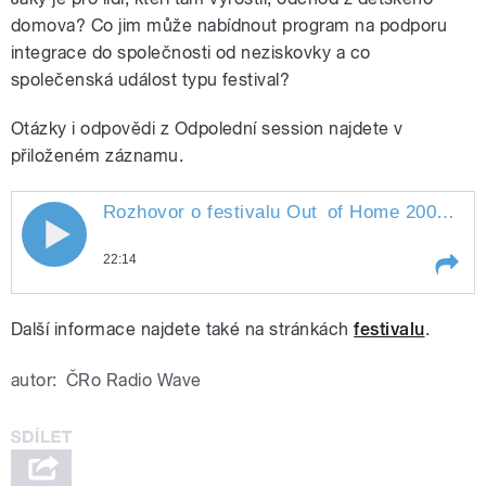
domova? Co jim může nabídnout program na podporu
integrace do společnosti od neziskovky a co
společenská událost typu festival?
Otázky i odpovědi z Odpolední session najdete v
přiloženém záznamu.
Rozhovor o festivalu Out
of Home 2008
" st
Rozhovor o festivalu Out of Home 2008
22:14
Play /
of Home 2008
Rozhovor o festivalu Out
Další informace najdete také na stránkách
festivalu
.
autor:
ČRo Radio Wave