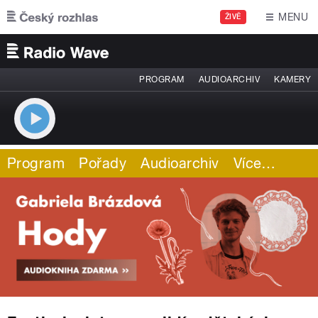
Přejít k hlavnímu obsahu
MENU
ŽIVĚ
PROGRAM
AUDIOARCHIV
KAMERY
Program
Pořady
Audioarchiv
Více
…