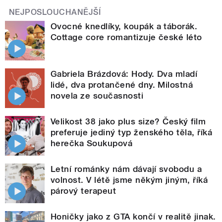
NEJPOSLOUCHANĚJŠÍ
Ovocné knedlíky, koupák a táborák.
Cottage core romantizuje české léto
Gabriela Brázdová: Hody. Dva mladí
lidé, dva protančené dny. Milostná
novela ze současnosti
Velikost 38 jako plus size? Český film
preferuje jediný typ ženského těla, říká
herečka Soukupová
Letní románky nám dávají svobodu a
volnost. V létě jsme někým jiným, říká
párový terapeut
Honičky jako z GTA končí v realitě jinak.