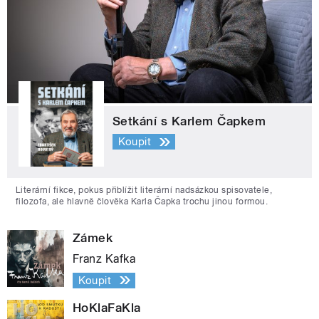
Setkání s Karlem Čapkem
Koupit
Literární fikce, pokus přiblížit literární nadsázkou spisovatele,
filozofa, ale hlavně člověka Karla Čapka trochu jinou formou.
Zámek
Franz Kafka
Koupit
HoKlaFaKla