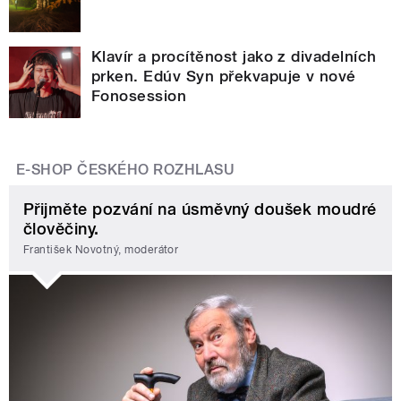
Klavír a procítěnost jako z divadelních
prken. Edúv Syn překvapuje v nové
Fonosession
E-SHOP ČESKÉHO ROZHLASU
Přijměte pozvání na úsměvný doušek moudré
člověčiny.
František Novotný, moderátor