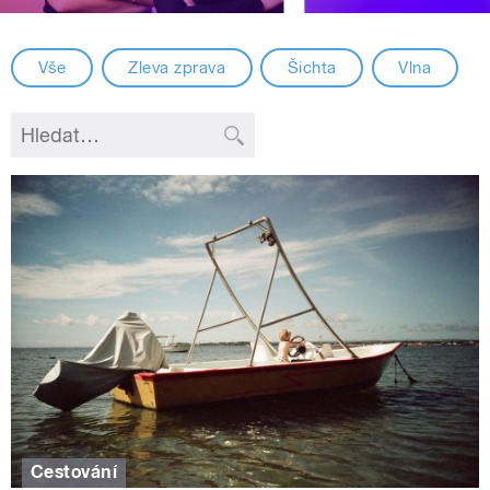
Vše
Zleva zprava
Šichta
Vlna
Cestování