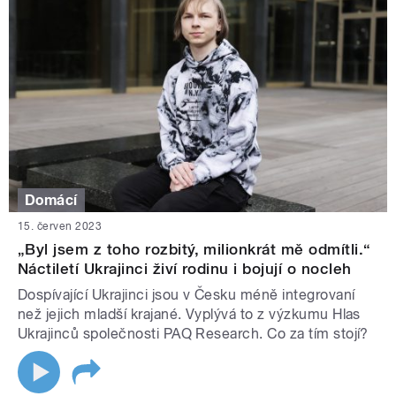
Domácí
15. červen 2023
„Byl jsem z toho rozbitý, milionkrát mě odmítli.“
Náctiletí Ukrajinci živí rodinu i bojují o nocleh
Dospívající Ukrajinci jsou v Česku méně integrovaní
než jejich mladší krajané. Vyplývá to z výzkumu Hlas
Ukrajinců společnosti PAQ Research. Co za tím stojí?