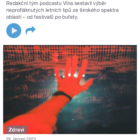
Redakční tým podcastu Vlna sestavil výběr
neprofláknutých letních tipů ze širokého spektra
oblastí – od festivalů po bufety.
Zdraví
29. červen 2023