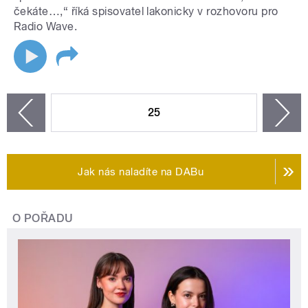
čekáte…,“ říká spisovatel lakonicky v rozhovoru pro
Radio Wave.
STRÁNKY
25
n
zí
Jak nás naladíte na DABu
O POŘADU