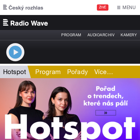
Přejít k hlavnímu obsahu
MENU
ŽIVĚ
PROGRAM
AUDIOARCHIV
KAMERY
Hotspot
Program
Pořady
Více
…