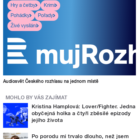
Hry a četby
Krimi
Pohádky
Pořady
Živé vysílání
Audiosvět Českého rozhlasu na jednom místě
MOHLO BY VÁS ZAJÍMAT
Kristina Hamplová: Lover/Fighter. Jedna
obyčejná holka a čtyři zběsilé epizody
jejího života
Po porodu mi trvalo dlouho, než jsem