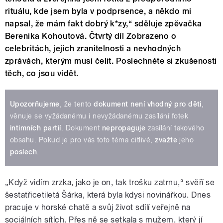
rituálu, kde jsem byla v podprsence, a někdo mi
napsal, že mám fakt dobrý k*zy,“ sděluje zpěvačka
Berenika Kohoutová. Čtvrtý díl Zobrazeno o
celebritách, jejich zranitelnosti a nevhodných
zprávách, kterým musí čelit. Poslechněte si zkušenosti
těch, co jsou vidět.
Upozorňujeme
, že tento
dokument není vhodný pro děti
,
věnuje se vyžádanému i nevyžádanému zasílání fotek
intimních partií
. Dokument
nepropaguje
zasílání takového
obsahu. Pokud je pro vás toto téma citlivé,
zvažte
jeho
poslech
.
„Když vidím zrzka, jako je on, tak trošku zatrnu,“ svěří se
šestatřicetiletá Šárka, která byla kdysi novinářkou. Dnes
pracuje v horské chatě a svůj život sdílí veřejně na
sociálních sítích. Přes ně se setkala s mužem, který jí