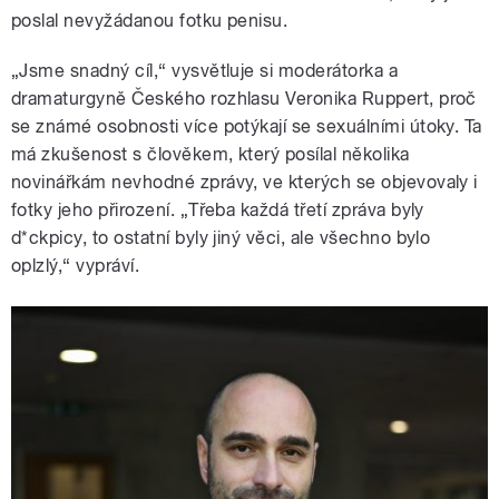
poslal nevyžádanou fotku penisu.
„Jsme snadný cíl,“ vysvětluje si moderátorka a
dramaturgyně Českého rozhlasu Veronika Ruppert, proč
se známé osobnosti více potýkají se sexuálními útoky. Ta
má zkušenost s člověkem, který posílal několika
novinářkám nevhodné zprávy, ve kterých se objevovaly i
fotky jeho přirození. „Třeba každá třetí zpráva byly
d*ckpicy, to ostatní byly jiný věci, ale všechno bylo
oplzlý,“ vypráví.