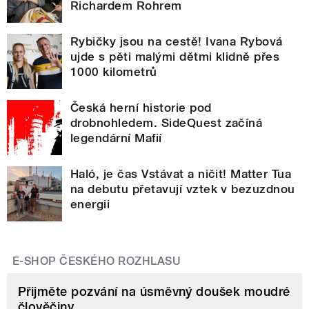
Richardem Rohrem
Rybičky jsou na cestě! Ivana Rybová
ujde s pěti malými dětmi klidně přes
1000 kilometrů
Česká herní historie pod
drobnohledem. SideQuest začíná
legendární Mafií
Haló, je čas Vstávat a ničit! Matter Tua
na debutu přetavují vztek v bezuzdnou
energii
E-SHOP ČESKÉHO ROZHLASU
Přijměte pozvání na úsměvný doušek moudré
člověčiny.