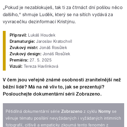
„Pokud je nezablokuješ, tak ti za čtrnáct dní pošlou něco
dalšího,“ shrnuje Luděk, který se na sítích vydává za
vyvracečku dezinformací Kristýnu.
Připravil:
Lukáš Houdek
Dramaturgie:
Jaroslav Kratochvíl
Zvukový mistr:
Jonáš Rosůlek
Zvukový design:
Jonáš Rosůlek
Premiéra:
27. 5. 2025
Vizuál:
Tereza Havlínková
V čem jsou veřejně známé osobnosti zranitelnější než
běžní lidé? Má na ně vliv to, jak se prezentují?
Poslouchejte dokumentární sérii Zobrazeno.
Pětidílná dokumentární série
Zobrazeno
z cyklu
Normy
se
věnuje tématu posílání nevyžádaných i vyžádaných intimních
fotografií, citlivě a empaticky zkoumá tento fenomén z