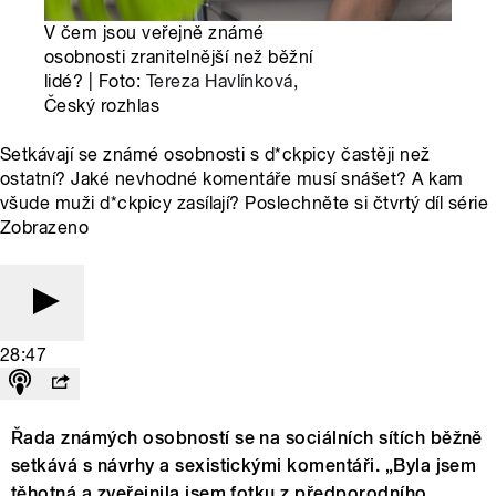
V čem jsou veřejně známé
osobnosti zranitelnější než běžní
lidé? | Foto:
Tereza Havlínková
,
Český rozhlas
Setkávají se známé osobnosti s d*ckpicy častěji než
ostatní? Jaké nevhodné komentáře musí snášet? A kam
všude muži d*ckpicy zasílají? Poslechněte si čtvrtý díl série
Zobrazeno
28:47
Řada známých osobností se na sociálních sítích běžně
setkává s návrhy a sexistickými komentáři. „Byla jsem
těhotná a zveřejnila jsem fotku z předporodního