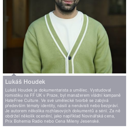
Lukáš Houdek
Lukáš Houdek je dokumentarista a umělec. Vystudoval
romistiku na FF UK v Praze, byl manažerem vládní kampaně
HateFree Culture. Ve své umělecké tvorbě se zabývá
především tématy identity, násilí a nenávisti nebo bezpráví.
Je autorem několika rozhlasových dokumentů a sérií. Za ně
obdržel několik ocenění, jako například Novinářská cena,
Prix Bohemia Radio nebo Cena Mileny Jesenské.