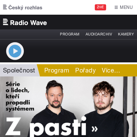
Přejít k hlavnímu obsahu
MENU
ŽIVĚ
PROGRAM
AUDIOARCHIV
KAMERY
Společnost
Program
Pořady
Více
…