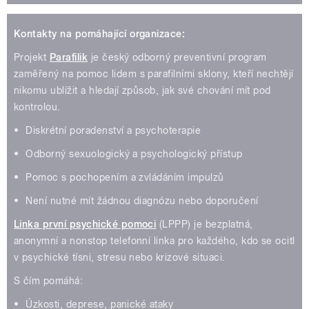
Kontakty na pomáhající organizace:
Projekt
Parafilik
je český odborný preventivní program
zaměřený na pomoc lidem s parafilními sklony, kteří nechtějí
nikomu ublížit a hledají způsob, jak své chování mít pod
kontrolou.
•⁠ ⁠Diskrétní poradenství a psychoterapie
•⁠ ⁠Odborný sexuologický a psychologický přístup
•⁠ ⁠Pomoc s pochopením a zvládáním impulzů
•⁠ ⁠Není nutné mít žádnou diagnózu nebo doporučení
Linka první psychické pomoci
(LPPP) je bezplatná,
anonymní a nonstop telefonní linka pro každého, kdo se ocitl
v psychické tísni, stresu nebo krizové situaci.
S čím pomáhá:
•⁠ ⁠Úzkosti, deprese, panické ataky