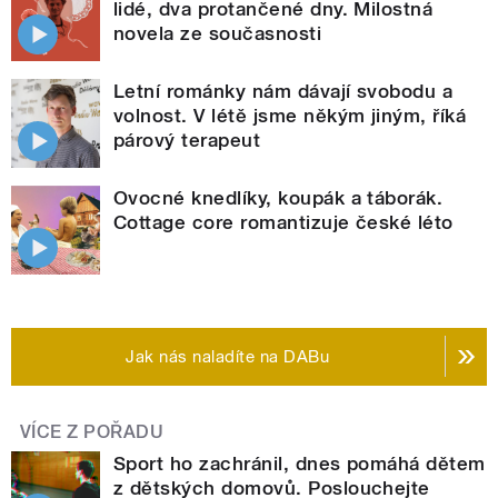
lidé, dva protančené dny. Milostná
novela ze současnosti
Letní románky nám dávají svobodu a
volnost. V létě jsme někým jiným, říká
párový terapeut
Ovocné knedlíky, koupák a táborák.
Cottage core romantizuje české léto
Jak nás naladíte na DABu
VÍCE Z POŘADU
Sport ho zachránil, dnes pomáhá dětem
z dětských domovů. Poslouchejte