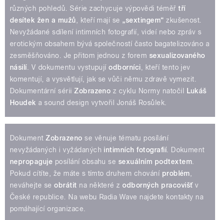
různých pohledů. Série zachycuje výpovědi téměř
tří
desítek žen a mužů
, kteří mají se
„sextingem“
zkušenost.
Nevyžádané sdílení intimních fotografií, videí nebo zpráv s
erotickým obsahem bývá společností často bagatelizováno a
zesměšňováno. Je přitom jednou z forem
sexualizovaného
násilí
. V dokumentu vystupují
odborníci
, kteří tento jev
komentují, a vysvětlují, jak se vůči němu zdravě vymezit.
Dokumentární sérii
Zobrazeno
z cyklu Normy natočil
Lukáš
Houdek
a sound design vytvořil Jonáš Rosůlek.
Dokument
Zobrazeno
se věnuje tématu posílání
nevyžádaných i vyžádaných
intimních fotografií
. Dokument
nepropaguje
posílání obsahu se
sexuálním podtextem
.
Pokud cítíte, že máte s tímto druhem chování
problém
,
neváhejte se
obrátit
na některé z
odborných pracovišť
v
České republice. Na webu Radia Wave najdete kontakty na
pomáhající organizace.