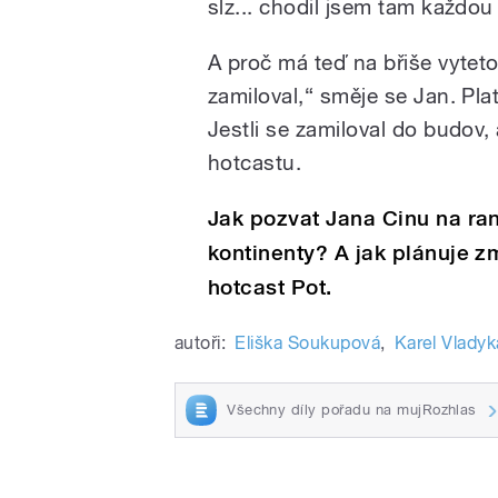
slz... chodil jsem tam každou 
A proč má teď na břiše vytet
zamiloval,“ směje se Jan. Pla
Jestli se zamiloval do budov, 
hotcastu.
Jak pozvat Jana Cinu na ran
kontinenty? A jak plánuje z
hotcast Pot.
autoři:
Eliška Soukupová
,
Karel Vladyk
Všechny díly pořadu na mujRozhlas