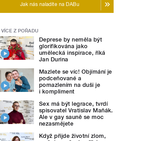
Jak nás naladíte na DABu
VÍCE Z POŘADU
Deprese by neměla být
glorifikována jako
umělecká inspirace, říká
Jan Durina
Mazlete se víc! Objímání je
podceňované a
pomazlením na duši je
i kompliment
Sex má být legrace, tvrdí
spisovatel Vratislav Maňák.
Ale v gay sauně se moc
nezasmějete
Když přijde životní zlom,