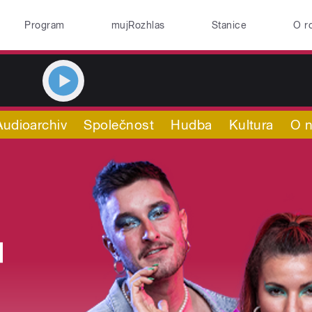
Program
mujRozhlas
Stanice
O r
Audioarchiv
Společnost
Hudba
Kultura
O 