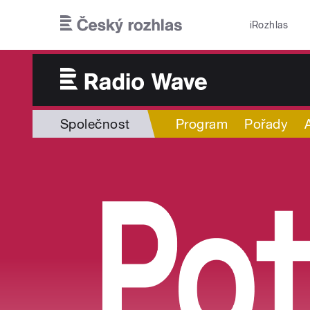
Přejít k hlavnímu obsahu
iRozhlas
Společnost
Program
Pořady