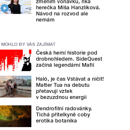
změním voňavku, říká
herečka Míša Hanzlíková.
Návod na rozvod ale
nemám
MOHLO BY VÁS ZAJÍMAT
Česká herní historie pod
drobnohledem. SideQuest
začíná legendární Mafií
Haló, je čas Vstávat a ničit!
Matter Tua na debutu
přetavují vztek
v bezuzdnou energii
Dendrofilní radovánky.
Tichá přítelkyně coby
erotika botanika