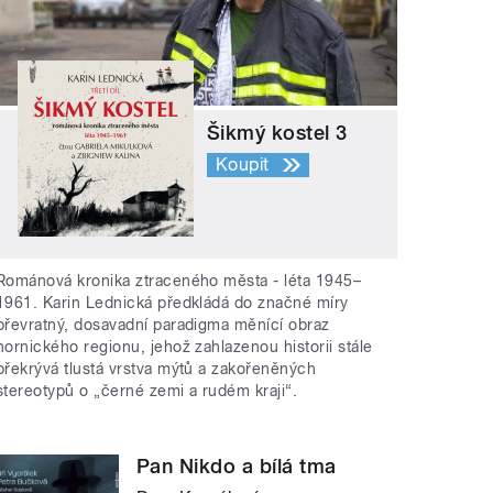
Šikmý kostel 3
Koupit
Románová kronika ztraceného města - léta 1945–
1961. Karin Lednická předkládá do značné míry
převratný, dosavadní paradigma měnící obraz
hornického regionu, jehož zahlazenou historii stále
překrývá tlustá vrstva mýtů a zakořeněných
stereotypů o „černé zemi a rudém kraji“.
Pan Nikdo a bílá tma