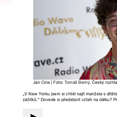
Jan Cina | Foto:
Tomáš Berný
, Český rozhl
„V New Yorku jsem si chtěl najít manžela s dítě
zážitků.“ Dovede si představit vztah na dálku? P