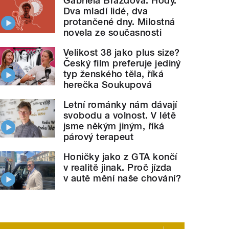
Gabriela Brázdová: Hody.
Dva mladí lidé, dva
protančené dny. Milostná
novela ze současnosti
Velikost 38 jako plus size?
Český film preferuje jediný
typ ženského těla, říká
herečka Soukupová
Letní románky nám dávají
svobodu a volnost. V létě
jsme někým jiným, říká
párový terapeut
Honičky jako z GTA končí
v realitě jinak. Proč jízda
v autě mění naše chování?