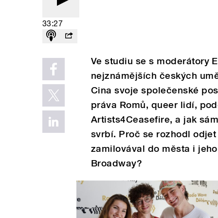
33:27
Ve studiu se s moderátory E
nejznámějších českých umě
Cina svoje společenské post
práva Romů, queer lidí, po
Artists4Ceasefire, a jak sám
svrbí. Proč se rozhodl odjet
zamilovával do města i jeho
Broadway?