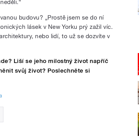
neděli.“
ovanou budovu? „Prostě jsem se do ní
tonických lásek v New Yorku prý zažil víc.
architektury, nebo lidí, to už se dozvíte v
de? Liší se jeho milostný život napříč
měnit svůj život?
Poslechněte si
a