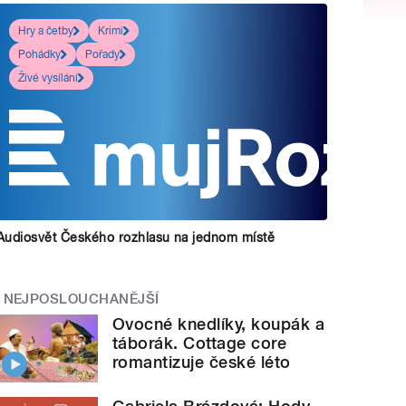
Hry a četby
Krimi
Pohádky
Pořady
Živé vysílání
Audiosvět Českého rozhlasu na jednom místě
NEJPOSLOUCHANĚJŠÍ
Ovocné knedlíky, koupák a
táborák. Cottage core
romantizuje české léto