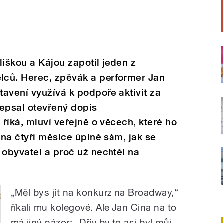
liškou a Kájou zapotil jeden z
lců. Herec, zpěvák a performer Jan
avení využívá k podpoře aktivit za
depsal otevřený dopis
 říká, mluví veřejně o věcech, které ho
 na čtyři měsíce úplně sám, jak se
 obyvatel a proč už nechtěl na
„Měl bys jít na konkurz na Broadway,“
říkali mu kolegové. Ale Jan Cina na to
má jiný názor: „Dřív by to asi byl můj