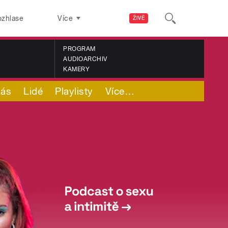
ozhlase
Více
ŽIVĚ
PROGRAM
AUDIOARCHIV
KAMERY
nás
Lidé
Playlisty
Více
…