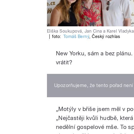
Eliška Soukupová, Jan Cina a Karel Vladyka
|
foto:
Tomáš Berný
,
Český rozhlas
New Yorku, sám a bez plánu.
vrátit?
Upozorňujeme, že tento pořad není 
„Motýly v břiše jsem měl v po
„Nejčastěji kvůli hudbě, kter
nedělní gospelové mše. To sp