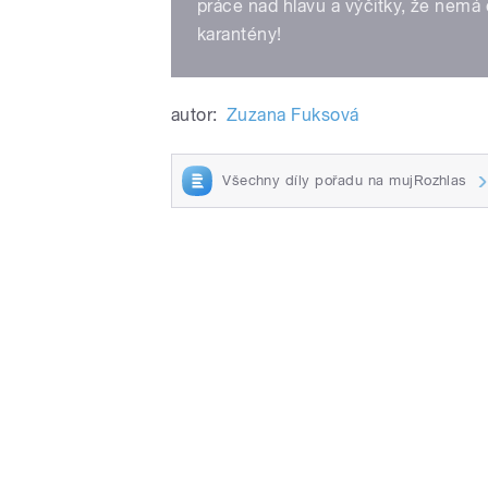
práce nad hlavu a výčitky, že nemá č
karantény!
autor:
Zuzana Fuksová
Všechny díly pořadu na mujRozhlas