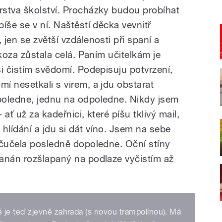
stva školství. Procházky budou probíhat
íše se v ní. Naštěstí děcka vevnitř
jen se zvětší vzdálenosti při spaní a
 koza zůstala celá. Paním učitelkám je
i čistím svědomí. Podepisuju potvrzení,
í nesetkali s virem, a jdu obstarat
poledne, jednu na odpoledne. Nikdy jsem
ať už za kadeřnici, které píšu tklivý mail,
lídání a jdu si dát víno. Jsem na sebe
 čučela posledně dopoledne. Oční stíny
anán rozšlapaný na podlaze vyčistím až
je teď zjevně zahrada (s novou trampolínou). Má