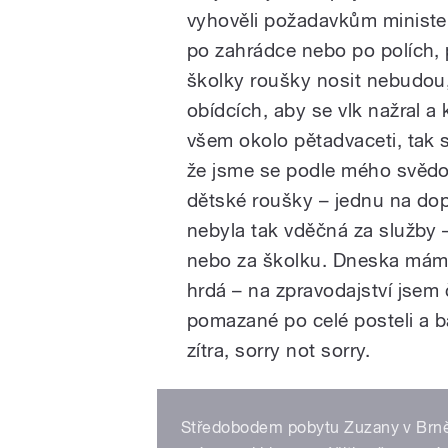
vyhověli požadavkům minister
po zahrádce nebo po polích, p
školky roušky nosit nebudou, 
obídcích, aby se vlk nažral a
všem okolo pětadvaceti, tak s
že jsme se podle mého svědom
dětské roušky – jednu na do
nebyla tak vděčná za služby – 
nebo za školku. Dneska mám h
hrdá – na zpravodajství jsem
pomazané po celé posteli a b
zítra, sorry not sorry.
Středobodem pobytu Zuzany v Brně 