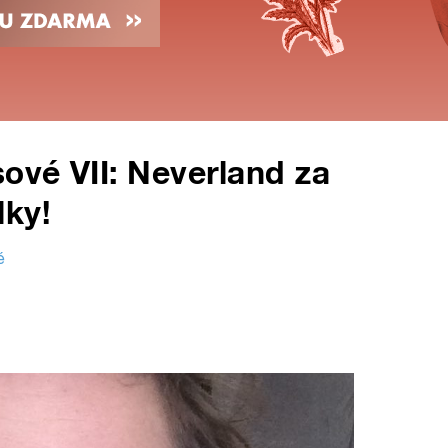
ové VII: Neverland za
lky!
é