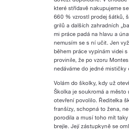
které střídavě nakupujeme se
660 % vzrostl prodej šátků, š
grilů a dalších zahradních „
mi práce padá na hlavu a úna
nemusím se s ní učit. Jen vy
během práce vypínám videi s 
provinile, že po vzoru Monte
nedáváme do jedné mističky 
Volám do školky, kdy už otev
Školka je soukromá a město u
otevření povolilo. Ředitelka 
franšízy, schopná to žena, n
porodila a musí toho mít taky
brejle. Její zástupkyně se om