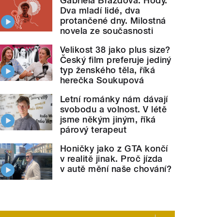
Gabriela Brázdová: Hody.
Dva mladí lidé, dva
protančené dny. Milostná
novela ze současnosti
Velikost 38 jako plus size?
Český film preferuje jediný
typ ženského těla, říká
herečka Soukupová
Letní románky nám dávají
svobodu a volnost. V létě
jsme někým jiným, říká
párový terapeut
Honičky jako z GTA končí
v realitě jinak. Proč jízda
v autě mění naše chování?