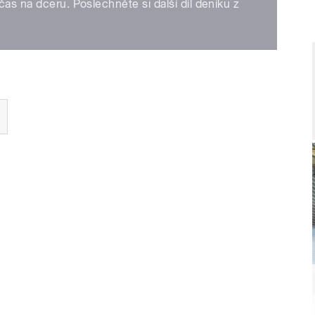
as na dceru. Poslechněte si další díl deníku z