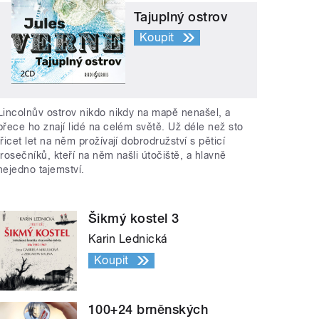
Tajuplný ostrov
Koupit
Lincolnův ostrov nikdo nikdy na mapě nenašel, a
přece ho znají lidé na celém světě. Už déle než sto
třicet let na něm prožívají dobrodružství s pěticí
trosečníků, kteří na něm našli útočiště, a hlavně
nejedno tajemství.
Šikmý kostel 3
Karin Lednická
Koupit
100+24 brněnských