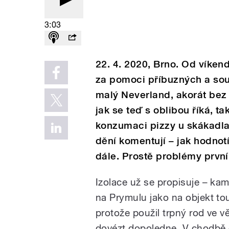
3:03
22. 4. 2020, Brno. Od víken
za pomoci příbuzných a sou
malý Neverland, akorát bez
jak se teď s oblibou říká, t
konzumaci pizzy u skákadla
dění komentují – jak hodnotí
dále. Prostě problémy první
Izolace už se propisuje – ka
na Prymulu jako na objekt tou
protože použil trpný rod ve 
dovézt dopoledne. V chodbě 