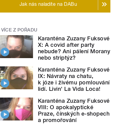
Jak nás naladíte na DABu
VÍCE Z POŘADU
Karanténa Zuzany Fuksové
X: A covid after party
nebude? Ani pálení Morany
nebo striptýz?
Karanténa Zuzany Fuksové
IX: Návraty na chatu,
k józe i živému pomlouvání
lidí. Livin' La Vida Loca!
Karanténa Zuzany Fuksové
VIII: O apokalyptické
Praze, čínských e-shopech
a promořování