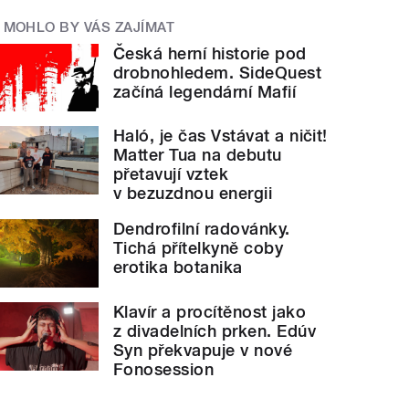
MOHLO BY VÁS ZAJÍMAT
Česká herní historie pod
drobnohledem. SideQuest
začíná legendární Mafií
Haló, je čas Vstávat a ničit!
Matter Tua na debutu
přetavují vztek
v bezuzdnou energii
Dendrofilní radovánky.
Tichá přítelkyně coby
erotika botanika
Klavír a procítěnost jako
z divadelních prken. Edúv
Syn překvapuje v nové
Fonosession