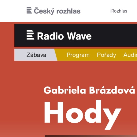
Přejít k hlavnímu obsahu
iRozhlas
Zábava
Program
Pořady
Audi