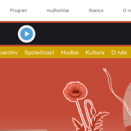
Program
mujRozhlas
Stanice
O r
oarchiv
Společnost
Hudba
Kultura
O nás