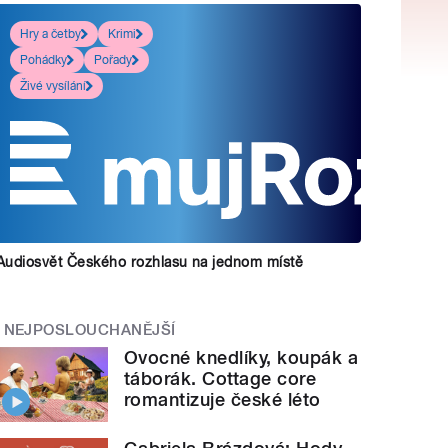
Hry a četby
Krimi
Pohádky
Pořady
Živé vysílání
Audiosvět Českého rozhlasu na jednom místě
NEJPOSLOUCHANĚJŠÍ
Ovocné knedlíky, koupák a
táborák. Cottage core
romantizuje české léto