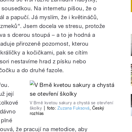
 sousedkou. Na internetu píšou, že o
ál a papučí. Já myslím, že i květináčů,
bazmeků“. Jsem docela ve stresu, protože
va s dcerou stoupá – a to je hodná a
žaduje přirozeně pozornost, kterou
králíčky a kočičkami, pak se cítím
ssori nestavíme hrad z písku nebo
čočku a do druhé fazole.
řou.
ž její
školkové
V Brně kvetou sakury a chystá se otevření
školky
|
foto:
Zuzana Fuksová
,
Český
edávno
rozhlas
 plné
louvá, že pracují na metodice, aby