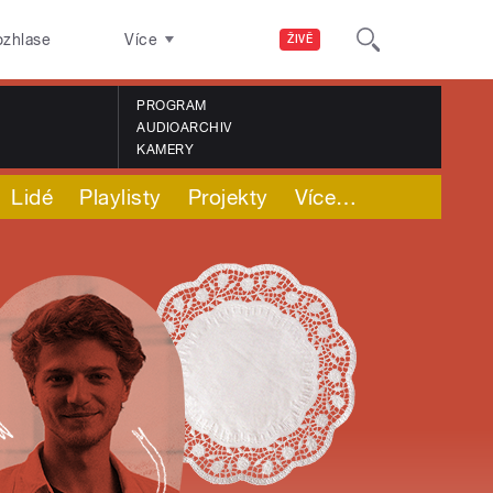
ozhlase
Více
ŽIVĚ
PROGRAM
AUDIOARCHIV
KAMERY
Lidé
Playlisty
Projekty
Více
…