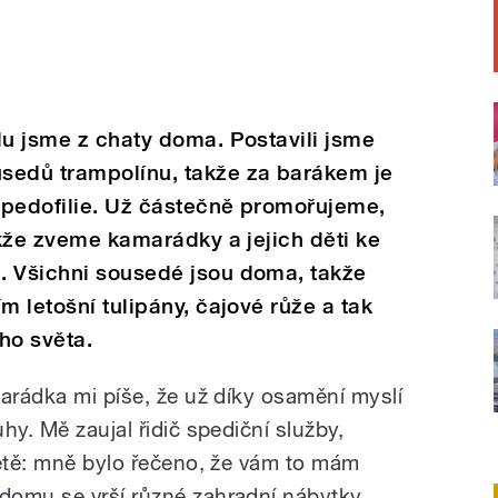
du jsme z chaty doma. Postavili jsme
sedů trampolínu, takže za barákem je
 pedofilie. Už částečně promořujeme,
akže zveme kamarádky a jejich děti ke
. Všichni sousedé jsou doma, takže
m letošní tulipány, čajové růže a tak
ho světa.
marádka mi píše, že už díky osamění myslí
hy. Mě zaujal řidič spediční služby,
větě: mně bylo řečeno, že vám to mám
domu se vrší různé zahradní nábytky,