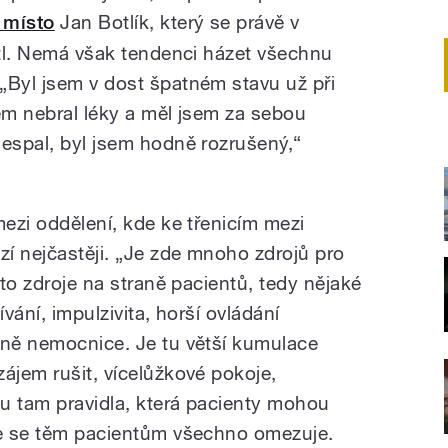
 místo
Jan Botlík, který se právě v
itl. Nemá však tendenci házet všechnu
„Byl jsem v dost špatném stavu už při
sem nebral léky a měl jsem za sebou
nespal, byl jsem hodně rozrušený,“
mezi oddělení, kde ke třenicím mezi
í nejčastěji. „Je zde mnoho zdrojů pro
 to zdroje na straně pacientů, tedy nějaké
ívání, impulzivita, horší ovládání
aně nemocnice. Je tu větší kumulace
ájem rušit, vícelůžkové pokoje,
ou tam pravidla, která pacienty mohou
de se těm pacientům všechno omezuje.