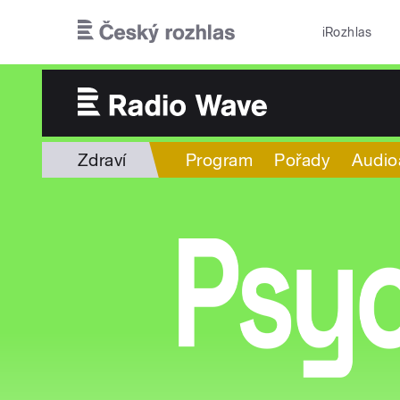
Přejít k hlavnímu obsahu
iRozhlas
Zdraví
Program
Pořady
Audio