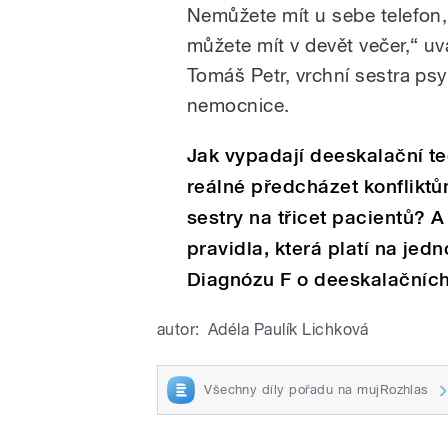
Nemůžete mít u sebe telefon, 
můžete mít v devět večer,“ u
Tomáš Petr, vrchní sestra ps
nemocnice.
Jak vypadají deeskalační te
reálné předcházet konfliktů
sestry na třicet pacientů? A
pravidla, která platí na jed
Diagnózu F o deeskalačních 
autor:
Adéla Paulík Lichková
Všechny díly pořadu na mujRozhlas