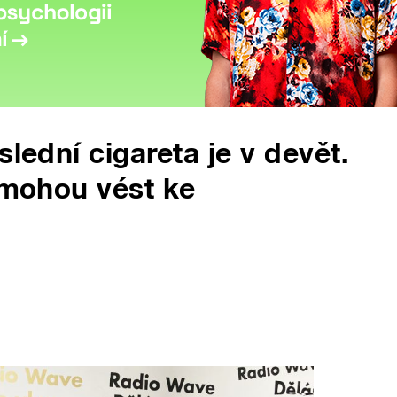
slední cigareta je v devět.
i mohou vést ke