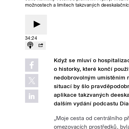
možnostech a limitech takzvaných deeskalačníc
34:24
Když se mluví o hospitaliza
o historky, které končí pou
nedobrovolným umístěním n
situací by šlo pravděpodob
aplikace takzvaných deeska
dalším vydání podcastu Dia
„Moje cesta od centrálního př
omezovacích prostředků, byl