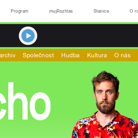
Program
mujRozhlas
Stanice
O r
archiv
Společnost
Hudba
Kultura
O nás