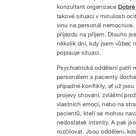
konzultant organizace
Dobré
takové situaci v minulosti oc
vinu na personál nemocnice. 
příjezdu na příjem. Dlouho j
několik dní, kdy jsem vůbec 
popisuje situaci.
Psychiatrická oddělení patří 
personálem a pacienty docház
případné konflikty, ať už jsou
projevy chování, zvláštní prož
vlastních emocí, nebo na str
pacientů, kteří se mohou navz
nedostatek intimity. A pak js
rozčilovat. Jsou oddělení, k