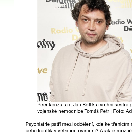
Peer konzultant Jan Botlík a vrchní sestra 
vojenské nemocnice Tomáš Petr | Foto: Adé
Psychiatrie patří mezi oddělení, kde ke třenicím
čeho konflikty většinou pramení? A jak je možn