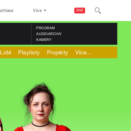
ozhlase
Více
ŽIVĚ
PROGRAM
AUDIOARCHIV
KAMERY
Lidé
Playlisty
Projekty
Více
…