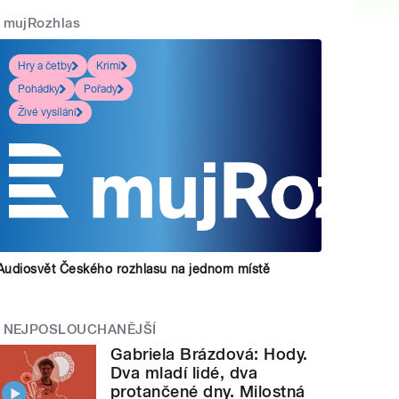
mujRozhlas
Hry a četby
Krimi
Pohádky
Pořady
Živé vysílání
Audiosvět Českého rozhlasu na jednom místě
NEJPOSLOUCHANĚJŠÍ
Gabriela Brázdová: Hody.
Dva mladí lidé, dva
protančené dny. Milostná