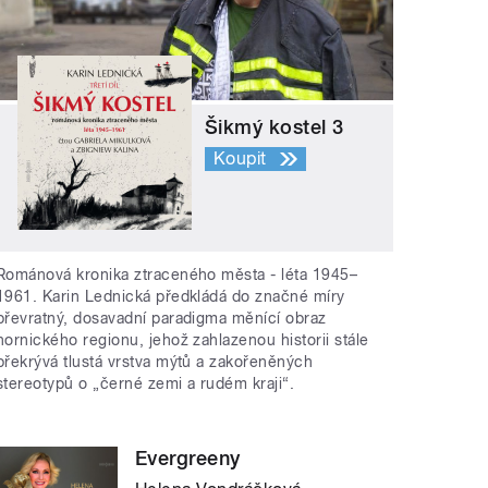
Šikmý kostel 3
Koupit
Románová kronika ztraceného města - léta 1945–
1961. Karin Lednická předkládá do značné míry
převratný, dosavadní paradigma měnící obraz
hornického regionu, jehož zahlazenou historii stále
překrývá tlustá vrstva mýtů a zakořeněných
stereotypů o „černé zemi a rudém kraji“.
Evergreeny