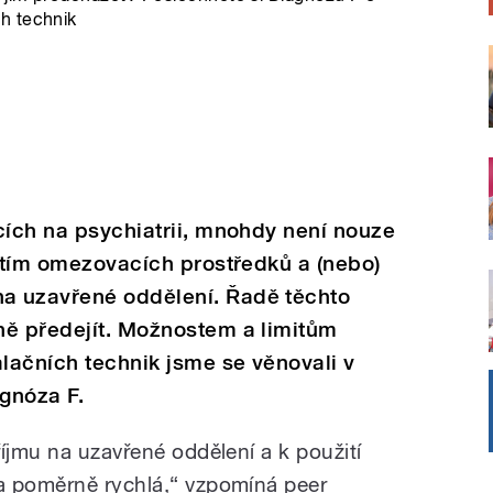
h technik
cích na psychiatrii, mnohdy není nouze
žitím omezovacích prostředků a (nebo)
a uzavřené oddělení. Řadě těchto
ně předejít. Možnostem a limitům
lačních technik jsme se věnovali v
gnóza F.
íjmu na uzavřené oddělení a k použití
a poměrně rychlá,“ vzpomíná peer