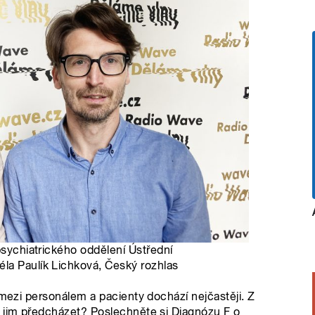
psychiatrického oddělení Ústřední
la Paulík Lichková, Český rozhlas
 mezi personálem a pacienty dochází nejčastěji. Z
é jim předcházet? Poslechněte si Diagnózu F o