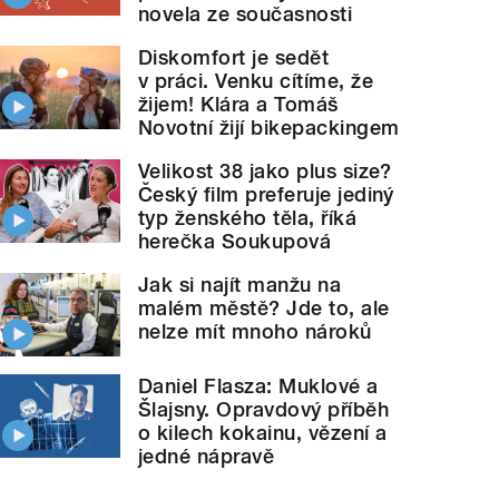
novela ze současnosti
Diskomfort je sedět
v práci. Venku cítíme, že
žijem! Klára a Tomáš
Novotní žijí bikepackingem
Velikost 38 jako plus size?
Český film preferuje jediný
typ ženského těla, říká
herečka Soukupová
Jak si najít manžu na
malém městě? Jde to, ale
nelze mít mnoho nároků
Daniel Flasza: Muklové a
Šlajsny. Opravdový příběh
o kilech kokainu, vězení a
jedné nápravě