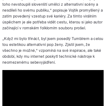
toho nevstoupili slovenští umělci z alternativní scény a
nesdíleli ho svému publiku,“ popisuje Vojtik promyšlený a
zatím povedený vzestup své kariéry. Za tímto virálním
úspěchem je ale potřeba vidět cestu, kterou si jako autor
začínající v romském folklorním souboru prošel.
„Když mi bylo třináct, byl jsem posedlý Tumblrem a celou
tou estetikou alternativní pop ženy. Zjistil jsem, že
všechno je možné,“ vzpomíná na své inspirace, ale také
období, kdy mu internet poskytl technické nástroje k
neomezenému sebevyjádření.
VOJTIK - DETVIANSKY SEN (Official
Video)