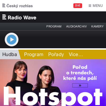
Přejít k hlavnímu obsahu
MENU
ŽIVĚ
PROGRAM
AUDIOARCHIV
KAMERY
Hudba
Program
Pořady
Více
…