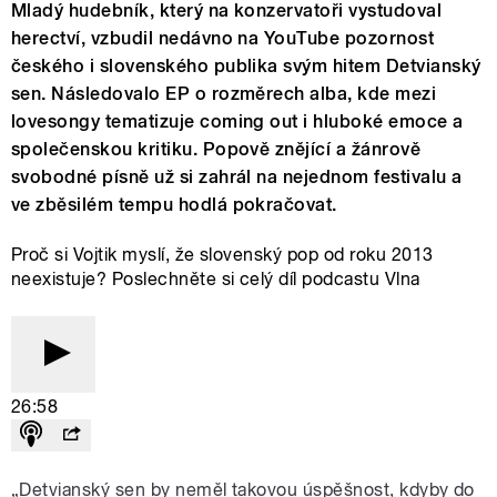
Mladý hudebník, který na konzervatoři vystudoval
herectví, vzbudil nedávno na YouTube pozornost
českého i slovenského publika svým hitem Detvianský
sen. Následovalo EP o rozměrech alba, kde mezi
lovesongy tematizuje coming out i hluboké emoce a
společenskou kritiku. Popově znějící a žánrově
svobodné písně už si zahrál na nejednom festivalu a
ve zběsilém tempu hodlá pokračovat.
Proč si Vojtik myslí, že slovenský pop od roku 2013
neexistuje? Poslechněte si celý díl podcastu Vlna
26:58
„Detvianský sen by neměl takovou úspěšnost, kdyby do