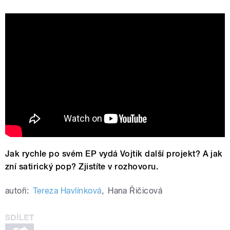
VOJTIK - VÔŇA FIALKY [Official
Visualiser]
Jak rychle po svém EP vydá Vojtik další projekt? A jak
zní satirický pop? Zjistíte v rozhovoru.
autoři:
Tereza Havlínková
,
Hana Řičicová