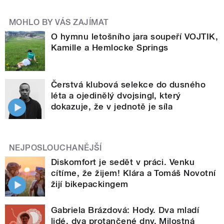
MOHLO BY VÁS ZAJÍMAT
O hymnu letošního jara soupeří VOJTIK,
Kamille a Hemlocke Springs
Čerstvá klubová selekce do dusného
léta a ojedinělý dvojsingl, který
dokazuje, že v jednotě je síla
NEJPOSLOUCHANĚJŠÍ
Diskomfort je sedět v práci. Venku
cítíme, že žijem! Klára a Tomáš Novotní
žijí bikepackingem
Gabriela Brázdová: Hody. Dva mladí
lidé, dva protančené dny. Milostná