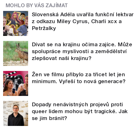
MOHLO BY VÁS ZAJÍMAT
Slovenská Adéla uvařila funkční lektvar
z odkazu Miley Cyrus, Charli xcx a
Petržalky
Dívat se na krajinu očima zajíce. Může
spolupráce myslivosti a zemědělství
zlepšovat naši krajinu?
Žen ve filmu přibylo za třicet let jen
minimum. Vyřeší to nová generace?
Dopady nenávistných projevů proti
queer lidem mohou být tragické. Jak
se jim bránit?