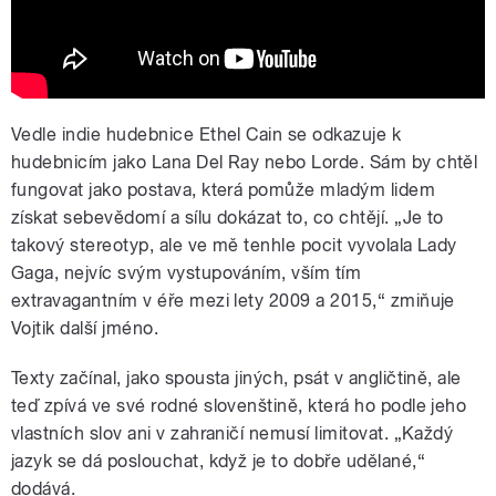
Vedle indie hudebnice Ethel Cain se odkazuje k
hudebnicím jako Lana Del Ray nebo Lorde. Sám by chtěl
fungovat jako postava, která pomůže mladým lidem
získat sebevědomí a sílu dokázat to, co chtějí. „Je to
takový stereotyp, ale ve mě tenhle pocit vyvolala Lady
Gaga, nejvíc svým vystupováním, vším tím
extravagantním v éře mezi lety 2009 a 2015,“ zmiňuje
Vojtik další jméno.
Texty začínal, jako spousta jiných, psát v angličtině, ale
teď zpívá ve své rodné slovenštině, která ho podle jeho
vlastních slov ani v zahraničí nemusí limitovat. „Každý
jazyk se dá poslouchat, když je to dobře udělané,“
dodává.