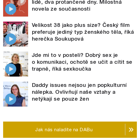
lidé, dva protančené dny. Milostná
novela ze současnosti
Velikost 38 jako plus size? Český film
preferuje jediný typ ženského těla, říká
herečka Soukupová
Jde mi to v posteli? Dobrý sex je
o komunikaci, ochotě se učit a cítit se
trapně, říká sexkoučka
Daddy issues nejsou jen popkulturní
nálepka. Ovlivňují naše vztahy a
netýkají se pouze žen
Jak nás naladíte na DABu