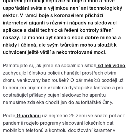
opatření probíhají nejrůznější boje o moc a nové
uspořádání světa a výjimkou není ani technologický
sektor. V rámci boje s koronavirem přichází
internetoví giganti s různými nápady na sledovací
aplikace a další technická řešení kontroly šíření
nákazy. Ta mohou být sama o sobě dobře míněná a
někdy i účinná, ale svým tvůrcům mohou sloužit k
uchvácení ještě větší a nekontrolované moci.
Pamatujete si, jak jsme na sociálních sítích
sdíleli video
zachycující čínskou policii uhánějící prostřednictvím
dronu venkovany bez roušek? O pár měsíců později už
to není jen příjemně vzdálená dystopická fantazie a pro
odstrašující příklady bujení sledovacího aparátu
nemusíme zdaleka chodit jen do autoritářské Číny.
Podle
Guardianu
už nejméně 25 zemí ve snaze potlačit
pandemii rozjelo programy sledování lokačních dat
mobilních telefonů a kontrolu dodržování karantény