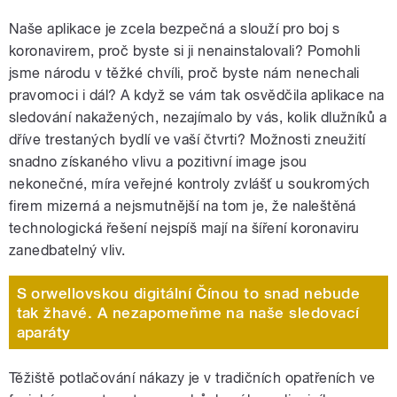
Naše aplikace je zcela bezpečná a slouží pro boj s
koronavirem, proč byste si ji nenainstalovali? Pomohli
jsme národu v těžké chvíli, proč byste nám nenechali
pravomoci i dál? A když se vám tak osvědčila aplikace na
sledování nakažených, nezajímalo by vás, kolik dlužníků a
dříve trestaných bydlí ve vaší čtvrti? Možnosti zneužití
snadno získaného vlivu a pozitivní image jsou
nekonečné, míra veřejné kontroly zvlášť u soukromých
firem mizerná a nejsmutnější na tom je, že naleštěná
technologická řešení nejspíš mají na šíření koronaviru
zanedbatelný vliv.
S orwellovskou digitální Čínou to snad nebude
tak žhavé. A nezapomeňme na naše sledovací
aparáty
Těžiště potlačování nákazy je v tradičních opatřeních ve