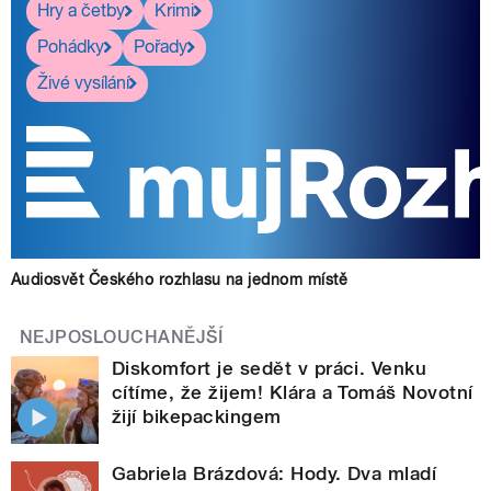
Hry a četby
Krimi
Pohádky
Pořady
Živé vysílání
Audiosvět Českého rozhlasu na jednom místě
NEJPOSLOUCHANĚJŠÍ
Diskomfort je sedět v práci. Venku
cítíme, že žijem! Klára a Tomáš Novotní
žijí bikepackingem
Gabriela Brázdová: Hody. Dva mladí