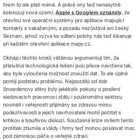
firem to ale platí méně. A právě ony teď nenasytně
kolonizují nová území.
Apple s Googlem oznámily
, že
otevřou své operační systémy pro aplikace mapující
kontakty s nakaženými, a pozadu nezůstává ani český
Seznam, jehož výzva ke sdílení polohy nás teď šikanuje
při každém otevření aplikace mapy.cz.
Obhájci těchto kroků většinou argumentují tím, že
příslušná technologická řešení jsou přece navržena tak,
aby byla vyloučena možnost zneužití dat. To ale úplně
pomíjí podstatu problému. Nejpozději od dob
Snowdenovy aféry byly jakékoliv pokusy o posílení
sledovacích pravomocí státu i soukromého sektoru
novináři i veřejností přijímány se zdravou mírou
podezřívavosti a jejich navrhovatelé mohli počítat s
kritikou a bouřlivou diskuzí. Současná krize ovšem tento
protitlak ztlumila a vlády i firmy teď mohou posilovat moc
pod záminkou péče o veřejné zdraví.