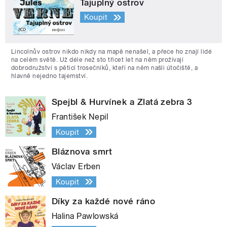
Tajuplný ostrov
Koupit
Lincolnův ostrov nikdo nikdy na mapě nenašel, a přece ho znají lidé
na celém světě. Už déle než sto třicet let na něm prožívají
dobrodružství s pěticí trosečníků, kteří na něm našli útočiště, a
hlavně nejedno tajemství.
Spejbl & Hurvínek a Zlatá zebra 3
František Nepil
Koupit
Bláznova smrt
Václav Erben
Koupit
Díky za každé nové ráno
Halina Pawlowská