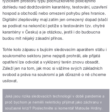
fyzickém prostoru typu pochůzkového policejního
dohledu nad dodržováním karantény, testování, uzavření
hospod a obchodů nebo omezení pohybu přes hranice.
Digitální zlepšováky mají zatím jen omezený dopad (stačí
se podívat na nekončící potíže s testováním tzv. chytré
karantény v Česku) a je otázkou, jestli i do budoucna
budou mít nějaký zásadní přínos.
Tohle kolo zápasu s bujícím sledovacím aparátem státu i
soukromého sektoru jsme nejspíš prohráli, ale přijatá
opatření lze odvolat a vyklizený terén znovu obsadit.
Záleží jen na tom, jak moc si vážíme svých základních
svobod a práva na soukromí a jak důrazně o ně chceme
usilovat.
Jaká jsou rizika sledovacích technologií v době pandemie a
proč bychom je neměli nekriticky přijímat jako záchranu v
současné krizi? Poslechněte si komentář Matouše Hrdiny.