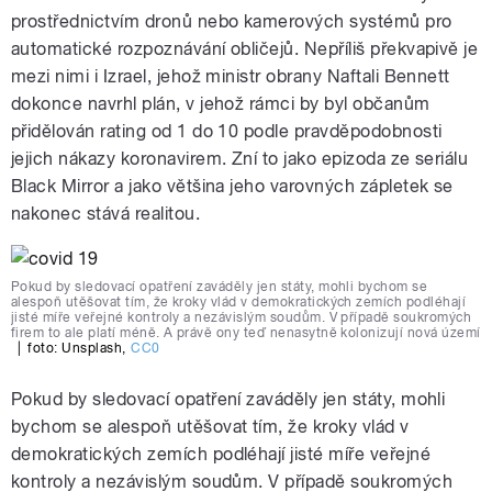
prostřednictvím dronů nebo kamerových systémů pro
automatické rozpoznávání obličejů. Nepříliš překvapivě je
mezi nimi i Izrael, jehož ministr obrany Naftali Bennett
dokonce navrhl plán, v jehož rámci by byl občanům
přidělován rating od 1 do 10 podle pravděpodobnosti
jejich nákazy koronavirem. Zní to jako epizoda ze seriálu
Black Mirror a jako většina jeho varovných zápletek se
nakonec stává realitou.
Pokud by sledovací opatření zaváděly jen státy, mohli bychom se
alespoň utěšovat tím, že kroky vlád v demokratických zemích podléhají
jisté míře veřejné kontroly a nezávislým soudům. V případě soukromých
firem to ale platí méně. A právě ony teď nenasytně kolonizují nová území
|
foto:
Unsplash
,
CC0
Pokud by sledovací opatření zaváděly jen státy, mohli
bychom se alespoň utěšovat tím, že kroky vlád v
demokratických zemích podléhají jisté míře veřejné
kontroly a nezávislým soudům. V případě soukromých