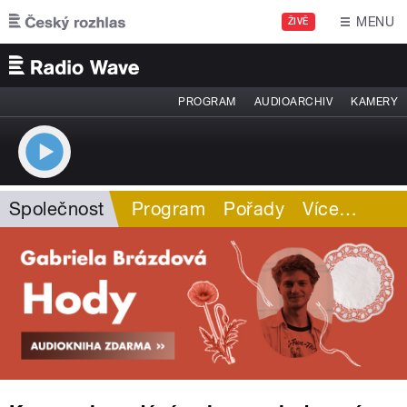
Přejít k hlavnímu obsahu
MENU
ŽIVĚ
PROGRAM
AUDIOARCHIV
KAMERY
Společnost
Program
Pořady
Více
…