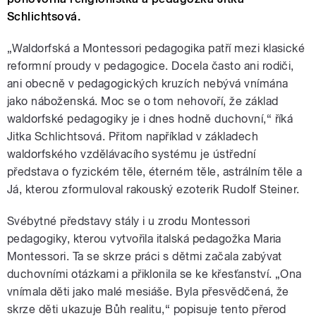
Schlichtsová.
„Waldorfská a Montessori pedagogika patří mezi klasické
reformní proudy v pedagogice. Docela často ani rodiči,
ani obecně v pedagogických kruzích nebývá vnímána
jako náboženská. Moc se o tom nehovoří, že základ
waldorfské pedagogiky je i dnes hodně duchovní,“ říká
Jitka Schlichtsová. Přitom například v základech
waldorfského vzdělávacího systému je ústřední
představa o fyzickém těle, éterném těle, astrálním těle a
Já, kterou zformuloval rakouský ezoterik Rudolf Steiner.
Svébytné představy stály i u zrodu Montessori
pedagogiky, kterou vytvořila italská pedagožka Maria
Montessori. Ta se skrze práci s dětmi začala zabývat
duchovními otázkami a přiklonila se ke křesťanství. „Ona
vnímala děti jako malé mesiáše. Byla přesvědčená, že
skrze děti ukazuje Bůh realitu,“ popisuje tento přerod