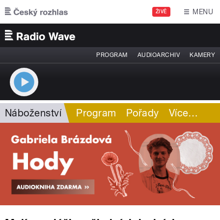
Přejít k hlavnímu obsahu
MENU
ŽIVĚ
PROGRAM
AUDIOARCHIV
KAMERY
Náboženství
Program
Pořady
Více
…