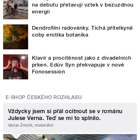
na debutu přetavují vztek v bezuzdnou
energii
Dendrofilní radovánky. Tichá přítelkyně
coby erotika botanika
Klavír a procítěnost jako z divadelních
prken. Edúv Syn překvapuje v nové
Fonosession
E-SHOP ČESKÉHO ROZHLASU
Vždycky jsem si přál ocitnout se v románu
Julese Verna. Teď se mi to splnilo.
Václav Žmolík, moderátor