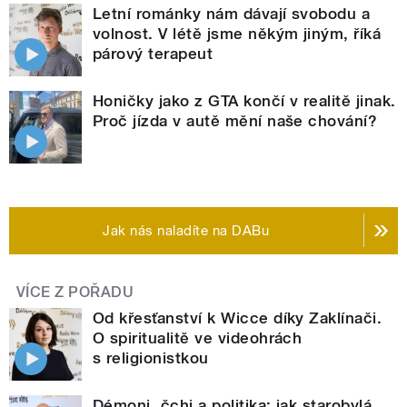
Letní románky nám dávají svobodu a
volnost. V létě jsme někým jiným, říká
párový terapeut
Honičky jako z GTA končí v realitě jinak.
Proč jízda v autě mění naše chování?
Jak nás naladíte na DABu
VÍCE Z POŘADU
Od křesťanství k Wicce díky Zaklínači.
O spiritualitě ve videohrách
s religionistkou
Démoni, čchi a politika: jak starobylá