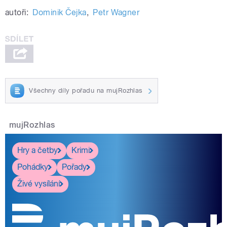
autoři:
Dominik Čejka
,
Petr Wagner
Všechny díly pořadu na mujRozhlas
mujRozhlas
Hry a četby
Krimi
Pohádky
Pořady
Živé vysílání