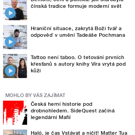
čínská tradice formuje moderní svět
Hraniční situace, zakrytá Boží tvář a
odpověď v umění Tadeáše Pochmana
Tattoo není taboo. O tetování prvních
křesťanů s autory knihy Víra vrytá pod
kůži
MOHLO BY VÁS ZAJÍMAT
Česká herní historie pod
drobnohledem. SideQuest začíná
legendární Mafií
Haló, je čas Vstávat a ničit! Matter Tua