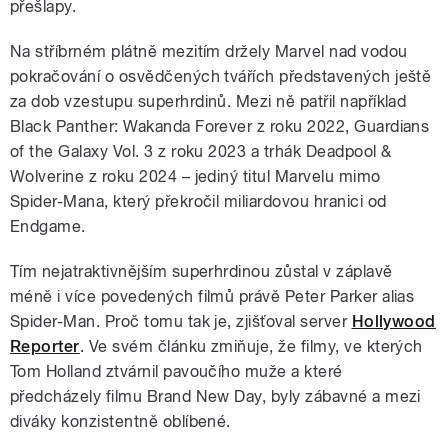
přešlapy.
Na stříbrném plátně mezitím držely Marvel nad vodou
pokračování o osvědčených tvářích představených ještě
za dob vzestupu superhrdinů. Mezi ně patřil například
Black Panther: Wakanda Forever z roku 2022, Guardians
of the Galaxy Vol. 3 z roku 2023 a trhák Deadpool &
Wolverine z roku 2024 – jediný titul Marvelu mimo
Spider-Mana, který překročil miliardovou hranici od
Endgame.
Tím nejatraktivnějším superhrdinou zůstal v záplavě
méně i více povedených filmů právě Peter Parker alias
Spider-Man. Proč tomu tak je, zjišťoval server
Hollywood
Reporter
. Ve svém článku zmiňuje, že filmy, ve kterých
Tom Holland ztvárnil pavoučího muže a které
předcházely filmu Brand New Day, byly zábavné a mezi
diváky konzistentně oblíbené.