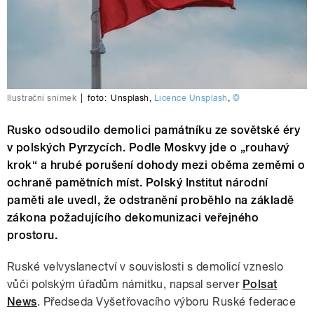
Ilustrační snímek
|
foto:
Unsplash
,
Licence Unsplash
,
©
Rusko odsoudilo demolici památníku ze sovětské éry
v polských Pyrzycích. Podle Moskvy jde o „rouhavý
krok“ a hrubé porušení dohody mezi oběma zeměmi o
ochraně pamětních míst. Polský Institut národní
paměti ale uvedl, že odstranění proběhlo na základě
zákona požadujícího dekomunizaci veřejného
prostoru.
Ruské velvyslanectví v souvislosti s demolicí vzneslo
vůči polským úřadům námitku, napsal server
Polsat
News
. Předseda Vyšetřovacího výboru Ruské federace