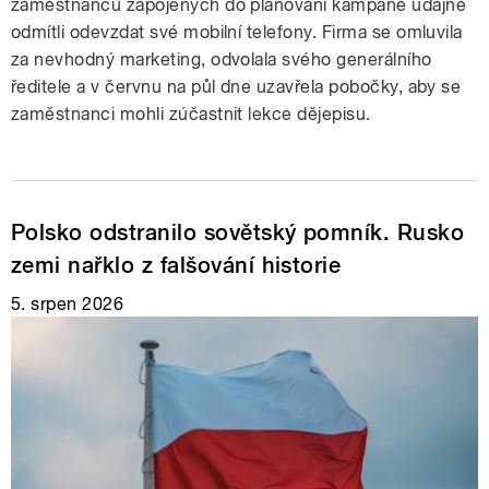
zaměstnanců zapojených do plánování kampaně údajně
odmítli odevzdat své mobilní telefony. Firma se omluvila
za nevhodný marketing, odvolala svého generálního
ředitele a v červnu na půl dne uzavřela pobočky, aby se
zaměstnanci mohli zúčastnit lekce dějepisu.
Polsko odstranilo sovětský pomník. Rusko
zemi nařklo z falšování historie
5. srpen 2026