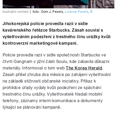
Ilustrační snímek
|
foto:
Dom J
,
Pexels
,
Licence Pexels
,
©
Jihokorejská policie provedla razii v sídle
kavárenského řetězce Starbucks. Zásah souvisí s
vyšetřováním podezření z trestného činu urážky kvůli
kontroverzní marketingové kampani.
Policie provedla razii v sídle společnosti Starbucks ve
čtvrti Gangnam v jižní části Soulu, kde zabavila důkazní
materiály. Informoval o tom web
The Korea Herald
.
Zásah přišel zhruba dva měsíce po zahájení vyšetřování
na základě stížnosti občanské iniciativy. Příkaz k
prohlídce úřady vydaly kvůli podezření ze spáchání
trestného činu urážky. Vyšetřovatelé hledali mobilní
telefony, záznamy interní komunikace a dokumenty
týkající se plánování kampaně.