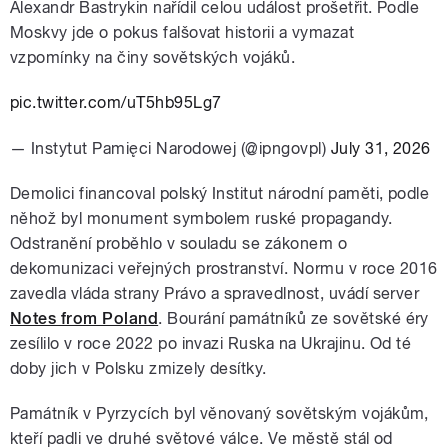
Alexandr Bastrykin nařídil celou událost prošetřit. Podle
Moskvy jde o pokus falšovat historii a vymazat
vzpomínky na činy sovětských vojáků.
pic.twitter.com/uT5hb95Lg7
— Instytut Pamięci Narodowej (@ipngovpl)
July 31, 2026
Demolici financoval polský Institut národní paměti, podle
něhož byl monument symbolem ruské propagandy.
Odstranění proběhlo v souladu se zákonem o
dekomunizaci veřejných prostranství. Normu v roce 2016
zavedla vláda strany Právo a spravedlnost, uvádí server
Notes from Poland
. Bourání památníků ze sovětské éry
zesílilo v roce 2022 po invazi Ruska na Ukrajinu. Od té
doby jich v Polsku zmizely desítky.
Památník v Pyrzycích byl věnovaný sovětským vojákům,
kteří padli ve druhé světové válce. Ve městě stál od