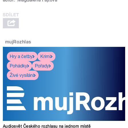
mujRozhlas
Hry a četby
Krimi
Pohádky
Pořady
Živé vysílání
Audiosvět Českého rozhlasu na jednom místě