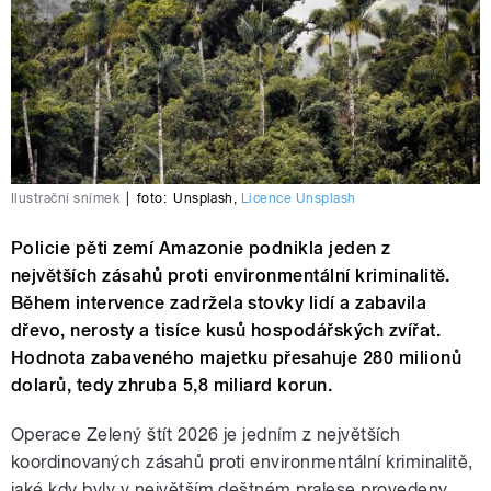
Ilustrační snímek
|
foto:
Unsplash
,
Licence Unsplash
Policie pěti zemí Amazonie podnikla jeden z
největších zásahů proti environmentální kriminalitě.
Během intervence zadržela stovky lidí a zabavila
dřevo, nerosty a tisíce kusů hospodářských zvířat.
Hodnota zabaveného majetku přesahuje 280 milionů
dolarů, tedy zhruba 5,8 miliard korun.
Operace Zelený štít 2026 je jedním z největších
koordinovaných zásahů proti environmentální kriminalitě,
jaké kdy byly v největším deštném pralese provedeny.