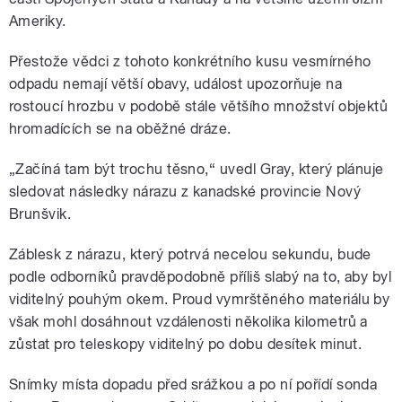
Ameriky.
Přestože vědci z tohoto konkrétního kusu vesmírného
odpadu nemají větší obavy, událost upozorňuje na
rostoucí hrozbu v podobě stále většího množství objektů
hromadících se na oběžné dráze.
„Začíná tam být trochu těsno,“ uvedl Gray, který plánuje
sledovat následky nárazu z kanadské provincie Nový
Brunšvik.
Záblesk z nárazu, který potrvá necelou sekundu, bude
podle odborníků pravděpodobně příliš slabý na to, aby byl
viditelný pouhým okem. Proud vymrštěného materiálu by
však mohl dosáhnout vzdálenosti několika kilometrů a
zůstat pro teleskopy viditelný po dobu desítek minut.
Snímky místa dopadu před srážkou a po ní pořídí sonda