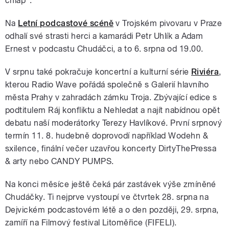
chlap“.
Na
Letní podcastové scéně
v Trojském pivovaru v Praze
odhalí své strasti herci a kamarádi Petr Uhlík a Adam
Ernest v podcastu Chudáčci, a to 6. srpna od 19.00.
V srpnu také pokračuje koncertní a kulturní série
Riviéra
,
kterou Radio Wave pořádá společně s Galerií hlavního
města Prahy v zahradách zámku Troja. Zbývající edice s
podtitulem Ráj konfliktu a Nehledat a najít nabídnou opět
debatu naší moderátorky Terezy Havlíkové. První srpnový
termín 11. 8. hudebně doprovodí například Wodehn &
sxilence, finální večer uzavřou koncerty DirtyThePressa
& arty nebo CANDY PUMPS.
Na konci měsíce ještě čeká pár zastávek výše zmíněné
Chudáčky. Ti nejprve vystoupí ve čtvrtek 28. srpna na
Dejvickém podcastovém létě a o den později, 29. srpna,
zamíří na Filmový festival Litoměřice (FIFELI).