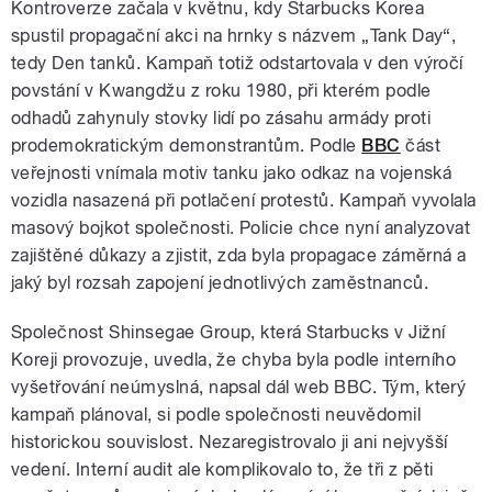
Kontroverze začala v květnu, kdy Starbucks Korea
spustil propagační akci na hrnky s názvem „Tank Day“,
tedy Den tanků. Kampaň totiž odstartovala v den výročí
povstání v Kwangdžu z roku 1980, při kterém podle
odhadů zahynuly stovky lidí po zásahu armády proti
prodemokratickým demonstrantům. Podle
BBC
část
veřejnosti vnímala motiv tanku jako odkaz na vojenská
vozidla nasazená při potlačení protestů. Kampaň vyvolala
masový bojkot společnosti. Policie chce nyní analyzovat
zajištěné důkazy a zjistit, zda byla propagace záměrná a
jaký byl rozsah zapojení jednotlivých zaměstnanců.
Společnost Shinsegae Group, která Starbucks v Jižní
Koreji provozuje, uvedla, že chyba byla podle interního
vyšetřování neúmyslná, napsal dál web BBC. Tým, který
kampaň plánoval, si podle společnosti neuvědomil
historickou souvislost. Nezaregistrovalo ji ani nejvyšší
vedení. Interní audit ale komplikovalo to, že tři z pěti