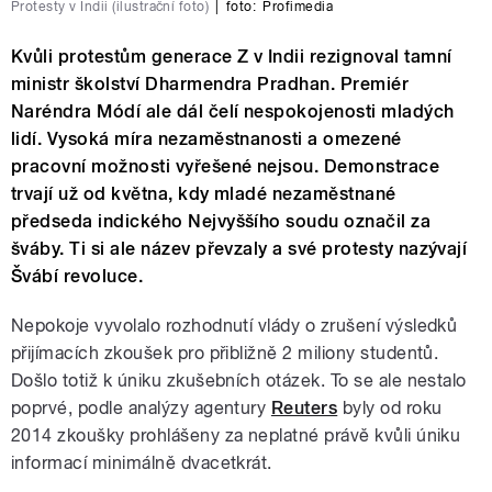
Protesty v Indii (ilustrační foto)
|
foto:
Profimedia
Kvůli protestům generace Z v Indii rezignoval tamní
ministr školství Dharmendra Pradhan. Premiér
Naréndra Módí ale dál čelí nespokojenosti mladých
lidí. Vysoká míra nezaměstnanosti a omezené
pracovní možnosti vyřešené nejsou. Demonstrace
trvají už od května, kdy mladé nezaměstnané
předseda indického Nejvyššího soudu označil za
šváby. Ti si ale název převzaly a své protesty nazývají
Švábí revoluce.
Nepokoje vyvolalo rozhodnutí vlády o zrušení výsledků
přijímacích zkoušek pro přibližně 2 miliony studentů.
Došlo totiž k úniku zkušebních otázek. To se ale nestalo
poprvé, podle analýzy agentury
Reuters
byly od roku
2014 zkoušky prohlášeny za neplatné právě kvůli úniku
informací minimálně dvacetkrát.