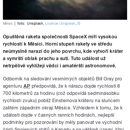
Měsíc
|
foto:
Unsplash
,
Licence Unsplash
,
©
Opuštěná raketa společnosti SpaceX míří vysokou
rychlostí k Měsíci. Horní stupeň rakety ve středu
neúmyslně narazí do jeho povrchu, kde vytvoří kráter
a vymrští oblak prachu a suti. Tuto událost už
netrpělivě vyhlížejí vědci i amatérští astronomové.
Odborník na sledování vesmírných objektů Bill Gray pro
agenturu
AP
předpovídá, že k nárazu dojde rychlostí 8
700 kilometrů za hodinu (což odpovídá sedminásobku
rychlosti zvuku) poblíž Einsteinova kráteru na sluncem
zalitém západním okraji Měsíce. Vzhledem k tomu, že k
události dojde v časných ranních hodinách, nejlepší
podmínky pro pozorování by měly panovat ve východní
části Spojených států a Kanady a na většině území Jižní