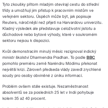
Tyto zkoušky přitom mladým otevírají cestu do střední
třídy a umožňují jim přístup k pracovním místům ve
veřejném sektoru. Úspěch může být, jak popisuje
Reuters, náročnější než přijetí na Harvardovu univerzitu.
Kladný výsledek ale představuje celoživotní jistotu a
důchodové nebo bytové výhody, které v soukromém
sektoru nejsou k dispozici.
Kvůli demonstracím minulý měsíc rezignoval indický
ministr školství Dharmendra Pradhan. To podle
BBC
pomohlo premiéru země Naréndru Módímu překonat
největší krizi. Zároveň předseda vlády zavedl zrychlené
soudy pro osoby obviněné z úniku informací.
Problém ovšem stále existuje. Nezaměstnanost
absolventů se za posledních 25 let v Indii pohybuje
kolem 35 až 40 procent.