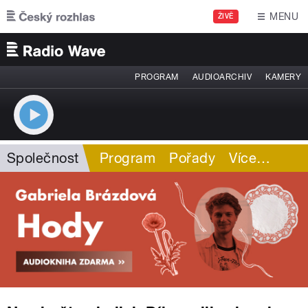
Přejít k hlavnímu obsahu
MENU
ŽIVĚ
PROGRAM
AUDIOARCHIV
KAMERY
Společnost
Program
Pořady
Více
…