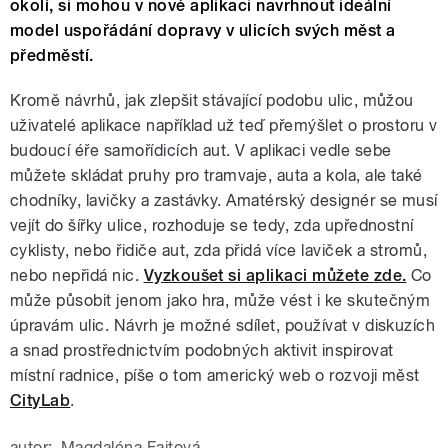
okolí, si mohou v nové aplikaci navrhnout ideální
model uspořádání dopravy v ulicích svých měst a
předměstí.
Kromě návrhů, jak zlepšit stávající podobu ulic, můžou
uživatelé aplikace například už teď přemýšlet o prostoru v
budoucí éře samořídicích aut. V aplikaci vedle sebe
můžete skládat pruhy pro tramvaje, auta a kola, ale také
chodníky, lavičky a zastávky. Amatérský designér se musí
vejít do šířky ulice, rozhoduje se tedy, zda upřednostní
cyklisty, nebo řidiče aut, zda přidá více laviček a stromů,
nebo nepřidá nic.
Vyzkoušet si aplikaci můžete zde.
Co
může působit jenom jako hra, může vést i ke skutečným
úpravám ulic. Návrh je možné sdílet, používat v diskuzích
a snad prostřednictvím podobných aktivit inspirovat
místní radnice, píše o tom americký web o rozvoji měst
CityLab
.
autor:
Magdaléna Fajtová