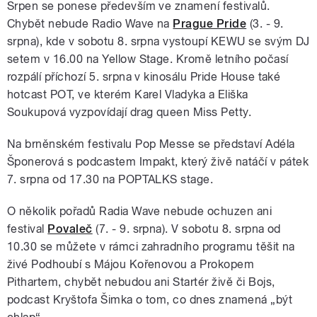
Srpen se ponese především ve znamení festivalů.
Chybět nebude Radio Wave na
Prague Pride
(3. - 9.
srpna), kde v sobotu 8. srpna vystoupí KEWU se svým DJ
setem v 16.00 na Yellow Stage. Kromě letního počasí
rozpálí příchozí 5. srpna v kinosálu Pride House také
hotcast POT, ve kterém Karel Vladyka a Eliška
Soukupová vyzpovídají drag queen Miss Petty.
Na brněnském festivalu Pop Messe se představí Adéla
Šponerová s podcastem Impakt, který živě natáčí v pátek
7. srpna od 17.30 na POPTALKS stage.
O několik pořadů Radia Wave nebude ochuzen ani
festival
Povaleč
(7. - 9. srpna). V sobotu 8. srpna od
10.30 se můžete v rámci zahradního programu těšit na
živé Podhoubí s Májou Kořenovou a Prokopem
Pithartem, chybět nebudou ani Startér živě či Bojs,
podcast Kryštofa Šimka o tom, co dnes znamená „být