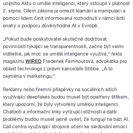
unijního Aktu o umělé inteligenci, který vstoupil v platnost
2. srpna. Cílem zákona je omezit klamání a manipulaci a
pomoci lidem činit informovaná rozhodnutí v rámci širší
snahy o podporu důvěryhodné AI v Evropě.
„Pokud bude poskytovatel skutečně dodržovat
povinnosti týkající se transparentnosti, začne být velmi
viditelné, jak moc se umělá inteligence využívá,“ řekla
magazínu
WIRED
Frederiek Fernhoutová, advokátka pro
oblast technologií z právní kanceláře Stibbe. „A to
zejména v marketingu.“
Reklamy nebo firemní příspěvky na sociálních sítích
využívající deepfakes budou muset být opatřeny štítkem,
který upozorní, že byly vytvořeny umělou inteligencí.
Chatboti a informační linky vyřizující stížnosti a další
problémy budou muset jasně uvést, že fungují na bázi AI.
Call centra využívající strojové učení ke sledování emocí