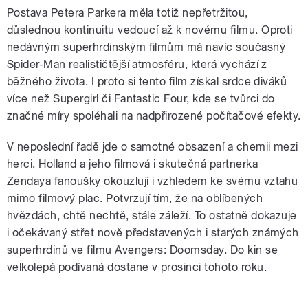
Postava Petera Parkera měla totiž nepřetržitou,
důslednou kontinuitu vedoucí až k novému filmu. Oproti
nedávným superhrdinským filmům má navíc současný
Spider-Man realističtější atmosféru, která vychází z
běžného života. I proto si tento film získal srdce diváků
více než Supergirl či Fantastic Four, kde se tvůrci do
značné míry spoléhali na nadpřirozené počítačové efekty.
V neposlední řadě jde o samotné obsazení a chemii mezi
herci. Holland a jeho filmová i skutečná partnerka
Zendaya fanoušky okouzlují i vzhledem ke svému vztahu
mimo filmový plac. Potvrzují tím, že na oblíbených
hvězdách, chtě nechtě, stále záleží. To ostatně dokazuje
i očekávaný střet nově představených i starých známých
superhrdinů ve filmu Avengers: Doomsday. Do kin se
velkolepá podívaná dostane v prosinci tohoto roku.