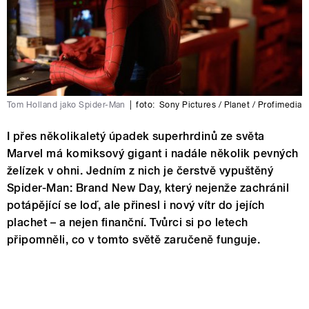
Tom Holland jako Spider-Man
|
foto:
Sony Pictures / Planet / Profimedia
I přes několikaletý úpadek superhrdinů ze světa
Marvel má komiksový gigant i nadále několik pevných
želízek v ohni. Jedním z nich je čerstvě vypuštěný
Spider-Man: Brand New Day, který nejenže zachránil
potápějící se loď, ale přinesl i nový vítr do jejích
plachet – a nejen finanční. Tvůrci si po letech
připomněli, co v tomto světě zaručeně funguje.