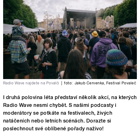
Radio Wave najdete na Povalči
|
foto:
Jakub Červenka
,
Festival Povaleč
I druhá polovina léta představí několik akcí, na kterých
Radio Wave nesmí chybět. S našimi podcasty i
moderátory se potkáte na festivalech, živých
natáčeních nebo letních scénách. Dorazte si
poslechnout své oblíbené pořady naživo!