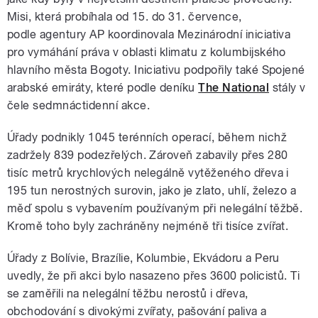
Misi, která probíhala od 15. do 31. července,
podle agentury AP koordinovala Mezinárodní iniciativa
pro vymáhání práva v oblasti klimatu z kolumbijského
hlavního města Bogoty. Iniciativu podpořily také Spojené
arabské emiráty, které podle deníku
The National
stály v
čele sedmnáctidenní akce.
Úřady podnikly 1045 terénních operací, během nichž
zadržely 839 podezřelých. Zároveň zabavily přes 280
tisíc metrů krychlových nelegálně vytěženého dřeva i
195 tun nerostných surovin, jako je zlato, uhlí, železo a
měď spolu s vybavením používaným při nelegální těžbě.
Kromě toho byly zachráněny nejméně tři tisíce zvířat.
Úřady z Bolívie, Brazílie, Kolumbie, Ekvádoru a Peru
uvedly, že při akci bylo nasazeno přes 3600 policistů. Ti
se zaměřili na nelegální těžbu nerostů i dřeva,
obchodování s divokými zvířaty, pašování paliva a