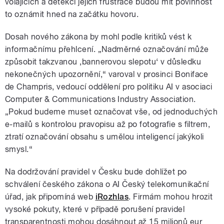
volajících a detekci jejich frustrace budou mít povinnost
to oznámit hned na začátku hovoru.
Dosah nového zákona by mohl podle kritiků vést k
informačnímu přehlcení. „Nadměrné označování může
způsobit takzvanou ‚bannerovou slepotu‘ v důsledku
nekonečných upozornění,“ varoval v prosinci Boniface
de Champris, vedoucí oddělení pro politiku AI v asociaci
Computer & Communications Industry Association.
„Pokud budeme muset označovat vše, od jednoduchých
e-mailů s kontrolou pravopisu až po fotografie s filtrem,
ztratí označování obsahu s umělou inteligencí jakýkoli
smysl.“
Na dodržování pravidel v Česku bude dohlížet po
schválení českého zákona o AI Český telekomunikační
úřad, jak připomíná web
iRozhlas
. Firmám mohou hrozit
vysoké pokuty, které v případě porušení pravidel
transparentnosti mohou dosáhnout až 15 milionů eur