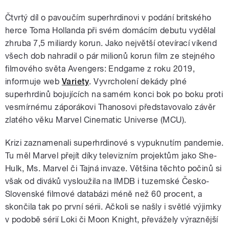
Čtvrtý díl o pavoučím superhrdinovi v podání britského
herce Toma Hollanda při svém domácím debutu vydělal
zhruba 7,5 miliardy korun. Jako největší otevírací víkend
všech dob nahradil o pár milionů korun film ze stejného
filmového světa Avengers: Endgame z roku 2019,
informuje web
Variety
. Vyvrcholení dekády plné
superhrdinů bojujících na samém konci bok po boku proti
vesmírnému záporákovi Thanosovi představovalo závěr
zlatého věku Marvel Cinematic Universe (MCU).
Krizi zaznamenali superhrdinové s vypuknutím pandemie.
Tu měl Marvel přejít díky televizním projektům jako She-
Hulk, Ms. Marvel či Tajná invaze. Většina těchto počinů si
však od diváků vysloužila na IMDB i tuzemské Česko-
Slovenské filmové databázi méně než 60 procent, a
skončila tak po první sérii. Ačkoli se našly i světlé výjimky
v podobě sérií Loki či Moon Knight, převážely výraznější