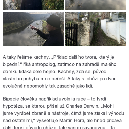
A taky řešíme kachny. „Příklad dalšího tvora, který je
bipední,“ říká antropolog, zatímco na zahradě malého
domku kdáká celé hejno. Kachny, zdá se, původ
vlastního pohybu moc neřeší. A taky si chůzí po dvou
evolučně nepomohly tak zásadně jako lidi.
Bipedie člověku například uvolnila ruce – to tvrdí
hypotéza, se kterou přišel už Charles Darwin. „Mohli
jsme vyrábět zbraně a nástroje, čímž jsme získali výhodu
nad ostatními,“ vysvětluje Martin Hora, ale hned přidává
další teorii původu chůze, takzvanou savanovou: „Ta