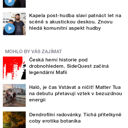
Kapela post-hudba slaví patnáct let na
scéně s akustickou deskou. Znovu
hledá komunitní aspekt hudby
MOHLO BY VÁS ZAJÍMAT
Česká herní historie pod
drobnohledem. SideQuest začíná
legendární Mafií
Haló, je čas Vstávat a ničit! Matter Tua
na debutu přetavují vztek v bezuzdnou
energii
Dendrofilní radovánky. Tichá přítelkyně
coby erotika botanika