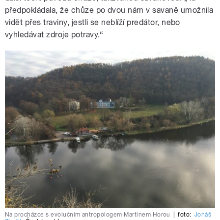
předpokládala, že chůze po dvou nám v savaně umožnila
vidět přes traviny, jestli se neblíží predátor, nebo
vyhledávat zdroje potravy.“
Na procházce s evolučním antropologem Martinem Horou
|
foto:
Jonáš