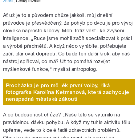
Zbořil
,
Český rozhlas
Ať už je to s původem chůze jakkoli, můj dnešní
průvodce je přesvědčený, že pohyb po dvou je pro vývoj
člověka naprosto klíčový. Mohl totiž vést i ke zvýšení
inteligence. „Ruce jsme mohli začít specializovat k práci
a výrobě předmětů. A když něco vyrábíte, potřebujete
začít plánovat dopředu. Co bude ten další krok, aby náš
nástroj splňoval, co má? Už to pomáhá rozvíjet
myšlenkové funkce,“ myslí si antropolog.
Procházka je pro mě lék první volby, říká
fotografka Karolína Ketmanová, která zachycuje
nenápadná městská zákoutí
A co budoucnost chůze? „Naše tělo se vytunilo na
pravidelnou dávku pohybu. A když my tuhle aktivitu tělu
upřeme, vede to k celé řadě zdravotních problémů.
Obezita vás napadne asi jako první, ale spojují se