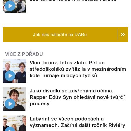
Jak nás naladíte na DABu
VÍCE Z POŘADU
Vloni bronz, letos zlato. Pětice
středoškoláků zvítězila v mezinárodním
kole Turnaje mladých fyziků
Jako divadlo se zavřenýma očima.
Rapper Edúv Syn ohledává nové tvůrčí
procesy
Labyrint ve všech podobách a
významech. Začíná další ročník Riviéry