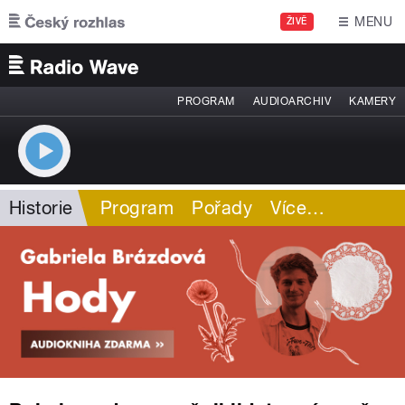
Přejít k hlavnímu obsahu
MENU
ŽIVĚ
PROGRAM
AUDIOARCHIV
KAMERY
Historie
Program
Pořady
Více
…