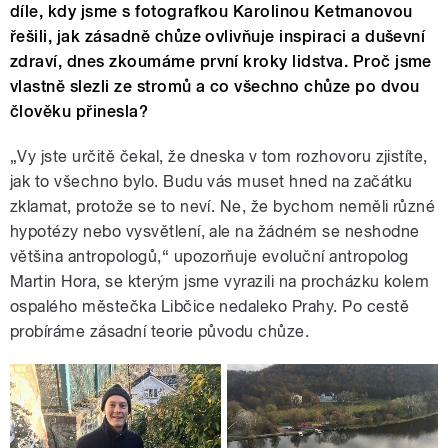
díle, kdy jsme s fotografkou Karolinou Ketmanovou
řešili, jak zásadně chůze ovlivňuje inspiraci a duševní
zdraví, dnes zkoumáme první kroky lidstva. Proč jsme
vlastně slezli ze stromů a co všechno chůze po dvou
člověku přinesla?
„Vy jste určitě čekal, že dneska v tom rozhovoru zjistíte,
jak to všechno bylo. Budu vás muset hned na začátku
zklamat, protože se to neví. Ne, že bychom neměli různé
hypotézy nebo vysvětlení, ale na žádném se neshodne
většina antropologů,“ upozorňuje evoluční antropolog
Martin Hora, se kterým jsme vyrazili na procházku kolem
ospalého městečka Libčice nedaleko Prahy. Po cestě
probíráme zásadní teorie původu chůze.