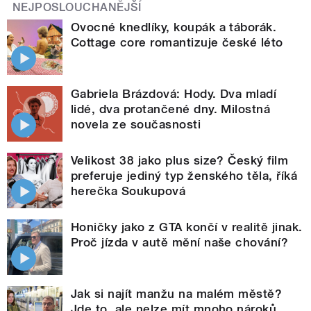
NEJPOSLOUCHANĚJŠÍ
Ovocné knedlíky, koupák a táborák.
Cottage core romantizuje české léto
Gabriela Brázdová: Hody. Dva mladí
lidé, dva protančené dny. Milostná
novela ze současnosti
Velikost 38 jako plus size? Český film
preferuje jediný typ ženského těla, říká
herečka Soukupová
Honičky jako z GTA končí v realitě jinak.
Proč jízda v autě mění naše chování?
Jak si najít manžu na malém městě?
Jde to, ale nelze mít mnoho nároků