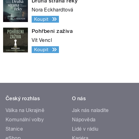
Druhá strana řeky
Nora Eckhardtová
Koupit
Pohřbeni zaživa
Vít Vencl
Koupit
Český rozhlas
O nás
Válka na Ukrajině
Jak nás naladíte
Komunální volby
Nápověda
Stanice
Lidé v rádiu
eShop
Kariéra