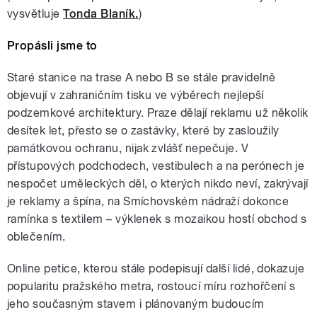
vysvětluje
Tonda Blaník
.
)
Propásli jsme to
Staré stanice na trase A nebo B se stále pravidelně
objevují v zahraničním tisku ve výběrech nejlepší
podzemkové architektury. Praze dělají reklamu už několik
desítek let, přesto se o zastávky, které by zasloužily
památkovou ochranu, nijak zvlášť nepečuje. V
přístupových podchodech, vestibulech a na perónech je
nespočet uměleckých děl, o kterých nikdo neví, zakrývají
je reklamy a špína, na Smíchovském nádraží dokonce
ramínka s textilem – výklenek s mozaikou hostí obchod s
oblečením.
Online petice, kterou stále podepisují další lidé, dokazuje
popularitu pražského metra, rostoucí míru rozhořčení s
jeho současným stavem i plánovaným budoucím