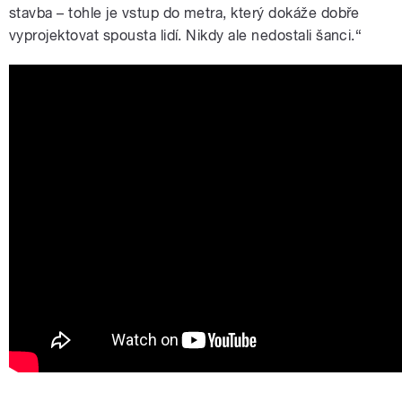
stavba – tohle je vstup do metra, který dokáže dobře
vyprojektovat spousta lidí. Nikdy ale nedostali šanci.“