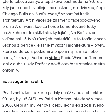
„Je to taková zastydlá tepláková postmoderna 90. let,
kdy jsme chodili v bílejch adidaskách, s ledvinkou, čepicí
Chicago Bulls a v šusťákovce,“ vzpomíná kritik
architektury Arch Vader ze známého facebookového
profilu Archwars, kde za hořce komentované fotky
pražského metra sklízí stovky lajků. „Na Bořislavce
vidíme asi 15 typů různých materiálů, je to totální chaos.
Jednou z perliček je tahle mykózní architektura – prvky,
které se derou z podzemí a připomínají smrže nebo
bedly,“ ukazuje Vader na
videu
Radia Wave pořízeném
loni v dubnu, kdy Pražany nově otevřené stanice metra
ohromily.
Extravagantní světlík
První zastávkou, u které padaly narážky na architekturu
90. let, byl už Střížkov Patrika Kotase, otevřený v roce
2008. Gebrian mu věnoval celou jednu
epizodu
svého
pořadu – je podle něho vůbec nejhorší pražskou stanicí