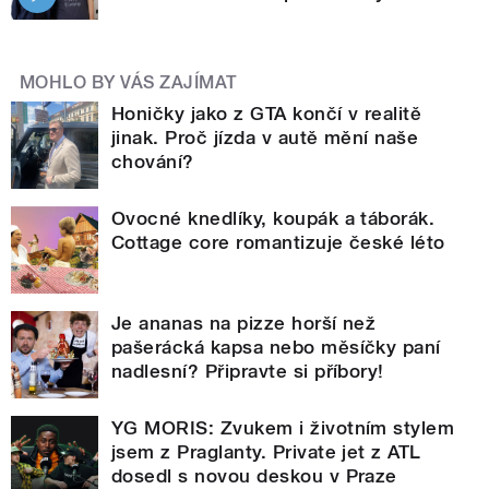
MOHLO BY VÁS ZAJÍMAT
Honičky jako z GTA končí v realitě
jinak. Proč jízda v autě mění naše
chování?
Ovocné knedlíky, koupák a táborák.
Cottage core romantizuje české léto
Je ananas na pizze horší než
pašerácká kapsa nebo měsíčky paní
nadlesní? Připravte si příbory!
YG MORIS: Zvukem i životním stylem
jsem z Praglanty. Private jet z ATL
dosedl s novou deskou v Praze