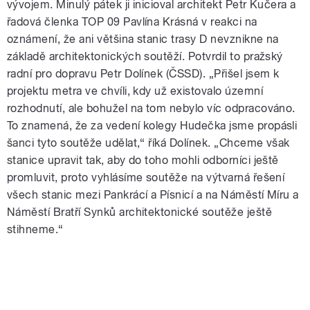
vývojem. Minulý pátek ji inicioval architekt Petr Kučera a
řadová členka TOP 09 Pavlína Krásná v reakci na
oznámení, že ani většina stanic trasy D nevznikne na
základě architektonických soutěží. Potvrdil to pražský
radní pro dopravu Petr Dolínek (ČSSD). „Přišel jsem k
projektu metra ve chvíli, kdy už existovalo územní
rozhodnutí, ale bohužel na tom nebylo víc odpracováno.
To znamená, že za vedení kolegy Hudečka jsme propásli
šanci tyto soutěže udělat,“ říká Dolínek. „Chceme však
stanice upravit tak, aby do toho mohli odborníci ještě
promluvit, proto vyhlásíme soutěže na výtvarná řešení
všech stanic mezi Pankrácí a Písnicí a na Náměstí Míru a
Náměstí Bratří Synků architektonické soutěže ještě
stihneme.“