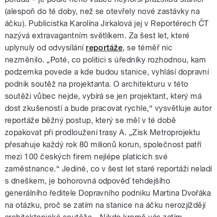
(alespoň do té doby, než se otevřely nové zastávky na
áčku). Publicistka Karolína Jirkalová jej v Reportérech ČT
nazývá extravagantním světlíkem. Za šest let, které
uplynuly od odvysílání
reportáže
, se téměř nic
nezměnilo. „Poté, co politici s úředníky rozhodnou, kam
podzemka povede a kde budou stanice, vyhlásí dopravní
podnik soutěž na projektanta. O architekturu v této
soutěži vůbec nejde, vybírá se jen projektant, který má
dost zkušeností a bude pracovat rychle,“ vysvětluje autor
reportáže běžný postup, který se měl v té době
zopakovat při prodloužení trasy A. „Zisk Metroprojektu
přesahuje každý rok 80 milionů korun, společnost patří
mezi 100 českých firem nejlépe platících své
zaměstnance.“ Jediné, co v šest let staré reportáži neladí
s dneškem, je bohorovná odpověď tehdejšího
generálního ředitele Dopravního podniku Martina Dvořáka
na otázku, proč se zatím na stanice na áčku nerozjíždějí