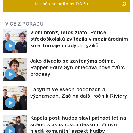
Jak nás naladíte na DABu
VÍCE Z POŘADU
Vloni bronz, letos zlato. Pětice
středoškoláků zvítězila v mezinárodním
kole Turnaje mladých fyziků
Jako divadlo se zavřenýma očima.
Rapper Edúv Syn ohledává nové tvůrčí
procesy
Labyrint ve všech podobách a
významech. Začíná další ročník Riviéry
Kapela post-hudba slaví patnáct let na
scéně s akustickou deskou. Znovu
hledá komunitní aspekt hudby