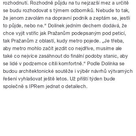
rozhodnutí. Rozhodně půjdu na tu nejzazší mez a určitě
se budu rozhodovat s týmem odborníků. Nebude to tak,
že jenom zavolám na dopravní podnik a zeptám se, jestli
to půjde, nebo ne.“ Dolínek jedním dechem dodává, že
chce vyjít vstříc jak Pražanům podepsaným pod peticí,
tak Pražanům z oblastí, kudy metro pojede. „Je třeba,
aby metro mohlo začít jezdit co nejdříve, musíme ale
také co nejvíce zasáhnout do finální podoby stanic, aby
se lidé v podzemce cítili komfortně.“ Podle Dolínka se
budou architektonické soutěže i výběr návrhů výtvarných
řešení vyhlašovat ještě letos. Už příští týden bude
společně s IPRem jednat o detailech.