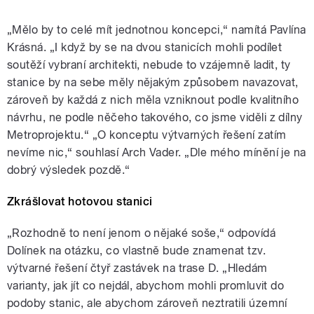
„Mělo by to celé mít jednotnou koncepci,“ namítá Pavlína
Krásná. „I když by se na dvou stanicích mohli podílet
soutěží vybraní architekti, nebude to vzájemně ladit, ty
stanice by na sebe měly nějakým způsobem navazovat,
zároveň by každá z nich měla vzniknout podle kvalitního
návrhu, ne podle něčeho takového, co jsme viděli z dílny
Metroprojektu.“ „O konceptu výtvarných řešení zatím
nevíme nic,“ souhlasí Arch Vader. „Dle mého mínění je na
dobrý výsledek pozdě.“
Zkrášlovat hotovou stanici
„Rozhodně to není jenom o nějaké soše,“ odpovídá
Dolínek na otázku, co vlastně bude znamenat tzv.
výtvarné řešení čtyř zastávek na trase D. „Hledám
varianty, jak jít co nejdál, abychom mohli promluvit do
podoby stanic, ale abychom zároveň neztratili územní