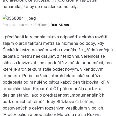
architektonické soutěže. „Nikdo kromě vás zatím
nenamítal, že by se mu stanice nelíbily.“
Praha, stanice metra Střížkov
|
foto: Aktron
I před šesti lety mohla taková odpověď leckoho rozčílit,
zájem o architekturu metra se nicméně od doby, kdy
Česká televize na svém webu uváděla, že „žádná veřejná
debata o metru neexistuje“, zintenzivnil. Veřejnost se
stihla zaktivizovat i bez podnětů z města nebo médií, pro
které je architektura stále oddechovým, víkendovým
tématem. Petici požadující architektonické soutěže
podepsala od minulého pátku každý den tisícovka lidí. V
tehdejším klipu Reportérů ČT přitom nešlo ani tak o
design stanic, jako o předraženost „monumentálních
podzemních chrámů“, tedy Střížkova či Letňan,
postavených s celým rozsáhlým vestibulem v polích.
(Proč v polích a proč áčko v Motole a ne na Ruzyni,