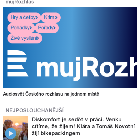
mujRozhlas
Hry a četby
Krimi
Pohádky
Pořady
Živé vysílání
Audiosvět Českého rozhlasu na jednom místě
NEJPOSLOUCHANĚJŠÍ
Diskomfort je sedět v práci. Venku
cítíme, že žijem! Klára a Tomáš Novotní
žijí bikepackingem