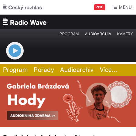
Přejít k hlavnímu obsahu
MENU
ŽIVĚ
PROGRAM
AUDIOARCHIV
KAMERY
Program
Pořady
Audioarchiv
Více
…