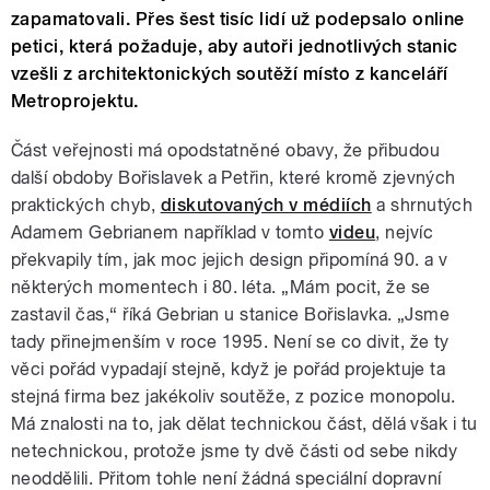
zapamatovali. Přes šest tisíc lidí už podepsalo online
petici, která požaduje, aby autoři jednotlivých stanic
vzešli z architektonických soutěží místo z kanceláří
Metroprojektu.
Část veřejnosti má opodstatněné obavy, že přibudou
další obdoby Bořislavek a Petřin, které kromě zjevných
praktických chyb,
diskutovaných v médiích
a shrnutých
Adamem Gebrianem například v tomto
videu
, nejvíc
překvapily tím, jak moc jejich design připomíná 90. a v
některých momentech i 80. léta. „Mám pocit, že se
zastavil čas,“ říká Gebrian u stanice Bořislavka. „Jsme
tady přinejmenším v roce 1995. Není se co divit, že ty
věci pořád vypadají stejně, když je pořád projektuje ta
stejná firma bez jakékoliv soutěže, z pozice monopolu.
Má znalosti na to, jak dělat technickou část, dělá však i tu
netechnickou, protože jsme ty dvě části od sebe nikdy
neoddělili. Přitom tohle není žádná speciální dopravní