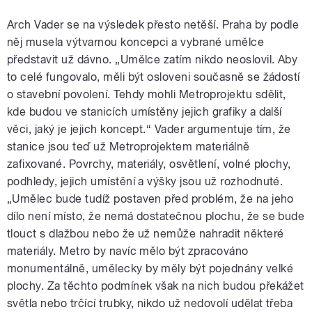
Arch Vader se na výsledek přesto netěší. Praha by podle
něj musela výtvarnou koncepci a vybrané umělce
představit už dávno. „Umělce zatím nikdo neoslovil. Aby
to celé fungovalo, měli být osloveni současně se žádostí
o stavební povolení. Tehdy mohli Metroprojektu sdělit,
kde budou ve stanicích umístěny jejich grafiky a další
věci, jaký je jejich koncept.“ Vader argumentuje tím, že
stanice jsou teď už Metroprojektem materiálně
zafixované. Povrchy, materiály, osvětlení, volné plochy,
podhledy, jejich umístění a výšky jsou už rozhodnuté.
„Umělec bude tudíž postaven před problém, že na jeho
dílo není místo, že nemá dostatečnou plochu, že se bude
tlouct s dlažbou nebo že už nemůže nahradit některé
materiály. Metro by navíc mělo být zpracováno
monumentálně, umělecky by měly být pojednány velké
plochy. Za těchto podmínek však na nich budou překážet
světla nebo trčící trubky, nikdo už nedovolí udělat třeba