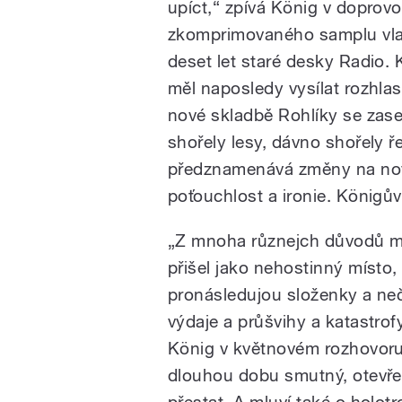
upíct,“ zpívá König v doprov
zkomprimovaného samplu vlas
deset let staré desky Radio. 
měl naposledy vysílat rozhlas,
nové skladbě Rohlíky se zas
shořely lesy, dávno shořely ře
předznamenává změny na nov
poťouchlost a ironie. Königův
„Z mnoha různejch důvodů m
přišel jako nehostinný místo,
pronásledujou složenky a ne
výdaje a průšvihy a katastrofy
König v květnovém rozhovoru 
dlouhou dobu smutný, otevřen
přestat. A mluví také o holot