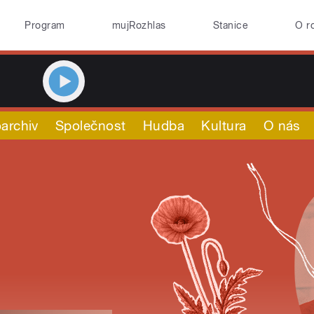
Program
mujRozhlas
Stanice
O r
archiv
Společnost
Hudba
Kultura
O nás