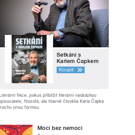
Setkání s
Karlem Čapkem
Koupit
Literární fikce, pokus přiblížit literární nadsázkou
spisovatele, filozofa, ale hlavně člověka Karla Čapka
trochu jinou formou.
Moci bez nemoci