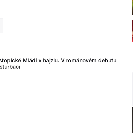
ystopické Mládí v hajzlu. V románovém debutu
asturbaci