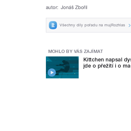
autor:
Jonáš Zbořil
Všechny díly pořadu na mujRozhlas
MOHLO BY VÁS ZAJÍMAT
Kittchen napsal d
jde o přežití i o m