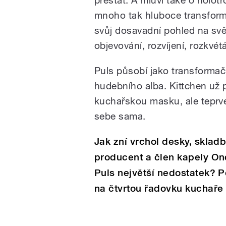
mnoho tak hluboce transform
svůj dosavadní pohled na svě
objevování, rozvíjení, rozkvét
Puls působí jako transforma
hudebního alba. Kittchen už
kuchařskou masku, ale teprve
sebe sama.
Jak zní vrchol desky, skla
producent a člen kapely On
Puls největší nedostatek? P
na čtvrtou řadovku kuchaře