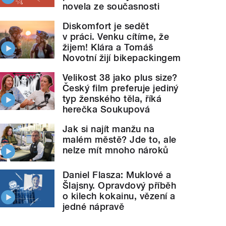
novela ze současnosti
Diskomfort je sedět
v práci. Venku cítíme, že
žijem! Klára a Tomáš
Novotní žijí bikepackingem
Velikost 38 jako plus size?
Český film preferuje jediný
typ ženského těla, říká
herečka Soukupová
Jak si najít manžu na
malém městě? Jde to, ale
nelze mít mnoho nároků
Daniel Flasza: Muklové a
Šlajsny. Opravdový příběh
o kilech kokainu, vězení a
jedné nápravě