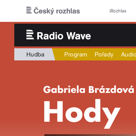
Přejít k hlavnímu obsahu
iRozhlas
Hudba
Program
Pořady
Audio