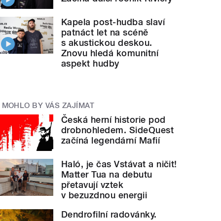
Kapela post-hudba slaví
patnáct let na scéně
s akustickou deskou.
Znovu hledá komunitní
aspekt hudby
MOHLO BY VÁS ZAJÍMAT
Česká herní historie pod
drobnohledem. SideQuest
začíná legendární Mafií
Haló, je čas Vstávat a ničit!
Matter Tua na debutu
přetavují vztek
v bezuzdnou energii
Dendrofilní radovánky.