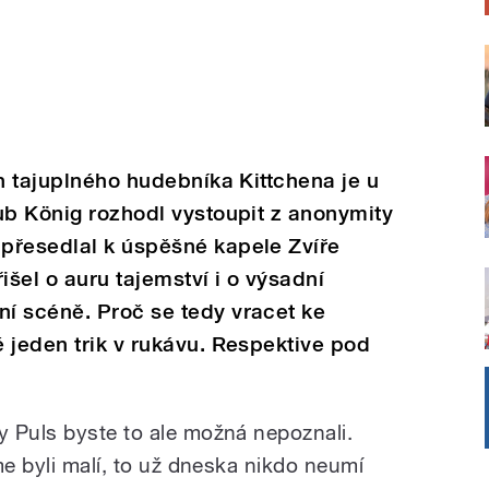
ěh tajuplného hudebníka Kittchena je u
ub König rozhodl vystoupit z anonymity
přesedlal k úspěšné kapele Zvíře
šel o auru tajemství i o výsadní
í scéně. Proč se tedy vracet ke
 jeden trik v rukávu. Respektive pod
 Puls byste to ale možná nepoznali.
me byli malí, to už dneska nikdo neumí