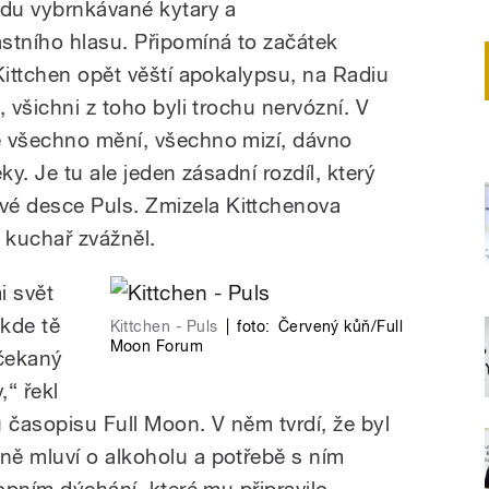
odu vybrnkávané kytary a
tního hlasu. Připomíná to začátek
Kittchen opět věští apokalypsu, na Radiu
 všichni z toho byli trochu nervózní. V
e všechno mění, všechno mizí, dávno
ky. Je tu ale jeden zásadní rozdíl, který
é desce Puls. Zmizela Kittchenova
 kuchař zvážněl.
i svět
 kde tě
Kittchen - Puls
|
foto:
Červený kůň/Full
Moon Forum
čekaný
,“ řekl
časopisu Full Moon. V něm tvrdí, že byl
ě mluví o alkoholu a potřebě s ním
ropním dýchání, které mu připravilo