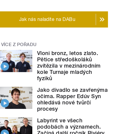
Jak nás naladíte na DABu
VÍCE Z POŘADU
Vloni bronz, letos zlato.
Pětice středoškoláků
zvítězila v mezinárodním
kole Turnaje mladých
fyziků
Jako divadlo se zavřenýma
očima. Rapper Edúv Syn
ohledává nové tvůrčí
procesy
Labyrint ve všech
podobách a významech.
Začíná další ročník Riviéry