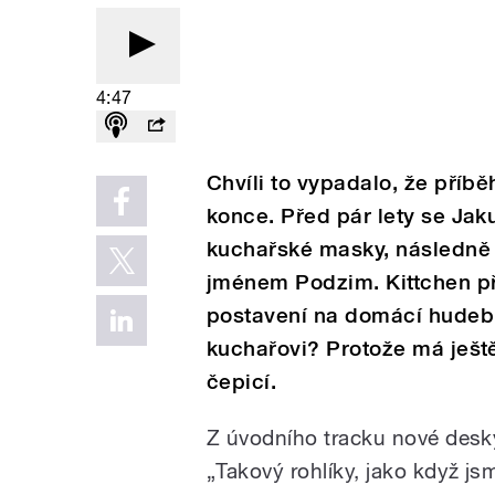
4:47
Chvíli to vypadalo, že příb
konce. Před pár lety se Jak
kuchařské masky, následně 
jménem Podzim. Kittchen při
postavení na domácí hudebn
kuchařovi? Protože má ještě
čepicí.
Z úvodního tracku nové desky
„Takový rohlíky, jako když js