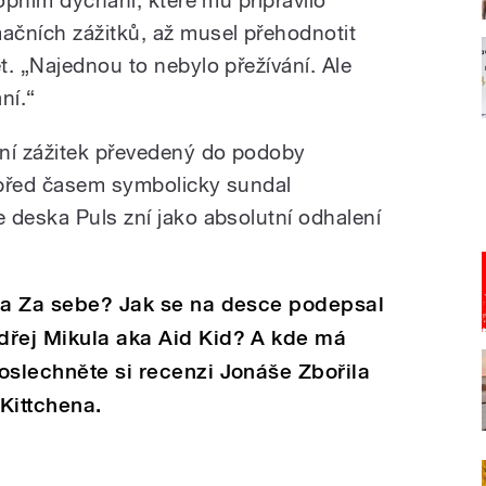
ačních zážitků, až musel přehodnotit
t. „Najednou to nebylo přežívání. Ale
ání.“
ční zážitek převedený do podoby
 před časem symbolicky sundal
 deska Puls zní jako absolutní odhalení
dba Za sebe? Jak se na desce podepsal
dřej Mikula aka Aid Kid? A kde má
oslechněte si recenzi Jonáše Zbořila
 Kittchena.