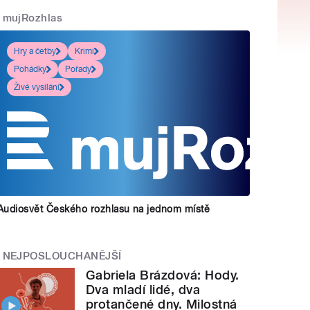
mujRozhlas
Hry a četby
Krimi
Pohádky
Pořady
Živé vysílání
Audiosvět Českého rozhlasu na jednom místě
NEJPOSLOUCHANĚJŠÍ
Gabriela Brázdová: Hody.
Dva mladí lidé, dva
protančené dny. Milostná