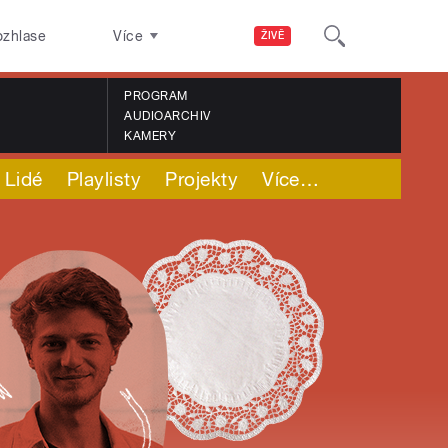
ozhlase
Více
ŽIVĚ
PROGRAM
AUDIOARCHIV
KAMERY
Lidé
Playlisty
Projekty
Více
…