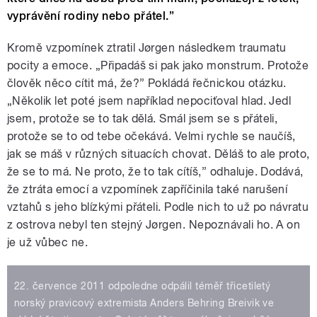
vyprávění rodiny nebo přátel.”
Kromě vzpomínek ztratil Jørgen následkem traumatu
pocity a emoce. „Připadáš si pak jako monstrum. Protože
člověk něco cítit má, že?” Pokládá řečnickou otázku.
„Několik let poté jsem například nepociťoval hlad. Jedl
jsem, protože se to tak dělá. Smál jsem se s přáteli,
protože se to od tebe očekává. Velmi rychle se naučíš,
jak se máš v různých situacích chovat. Děláš to ale proto,
že se to má. Ne proto, že to tak cítíš,” odhaluje. Dodává,
že ztráta emocí a vzpomínek zapříčinila také narušení
vztahů s jeho blízkými přáteli. Podle nich to už po návratu
z ostrova nebyl ten stejný Jørgen. Nepoznávali ho. A on
je už vůbec ne.
22. července 2011 odpoledne odpálil téměř třicetiletý
norský pravicový extremista Anders Behring Breivik ve