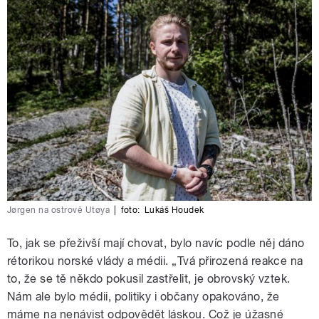
Jørgen na ostrově Utøya
|
foto:
Lukáš Houdek
To, jak se přeživší mají chovat, bylo navíc podle něj dáno
rétorikou norské vlády a médii. „Tvá přirozená reakce na
to, že se tě někdo pokusil zastřelit, je obrovský vztek.
Nám ale bylo médii, politiky i občany opakováno, že
máme na nenávist odpovědět láskou. Což je úžasné