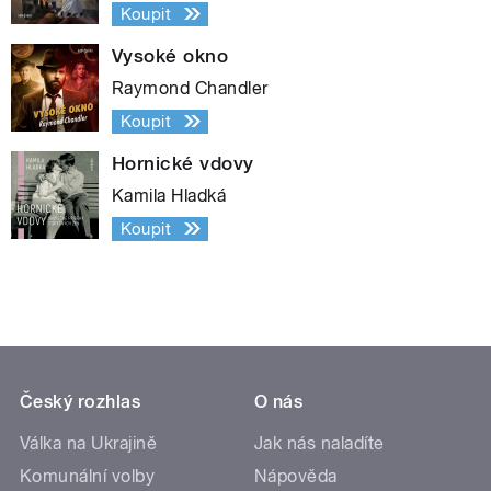
Koupit
Vysoké okno
Raymond Chandler
Koupit
Hornické vdovy
Kamila Hladká
Koupit
Český rozhlas
O nás
Válka na Ukrajině
Jak nás naladíte
Komunální volby
Nápověda