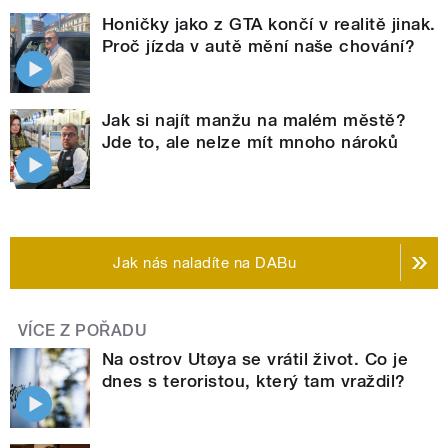
Honičky jako z GTA končí v realitě jinak.
Proč jízda v autě mění naše chování?
Jak si najít manžu na malém městě?
Jde to, ale nelze mít mnoho nároků
Jak nás naladíte na DABu
VÍCE Z POŘADU
Na ostrov Utøya se vrátil život. Co je
dnes s teroristou, který tam vraždil?