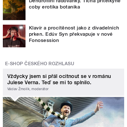
Dendrofilní radovánky. Tichá přítelkyně
coby erotika botanika
Klavír a procítěnost jako z divadelních
prken. Edúv Syn překvapuje v nové
Fonosession
E-SHOP ČESKÉHO ROZHLASU
Vždycky jsem si přál ocitnout se v románu
Julese Verna. Teď se mi to splnilo.
Václav Žmolík, moderátor