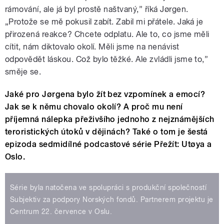
rámování, ale já byl prostě naštvaný,” říká Jørgen.
„Protože se mě pokusil zabít. Zabil mi přátele. Jaká je
přirozená reakce? Chcete odplatu. Ale to, co jsme měli
cítit, nám diktovalo okolí. Měli jsme na nenávist
odpovědět láskou. Což bylo těžké. Ale zvládli jsme to,”
směje se.
Jaké pro J
ørgena bylo žít bez vzpomínek a emocí?
Jak se k němu chovalo okolí? A proč mu není
příjemná nálepka přeživšího jednoho z nejznámějších
teroristických útoků v dějinách? Také o tom je šestá
epizoda sedmidílné podcastové série Přežít: Utøya a
Oslo.
Série byla natočena ve spolupráci s produkční společností
Subjektiv za podpory Norských fondů. Partnerem projektu je
Centrum 22. července v Oslu.