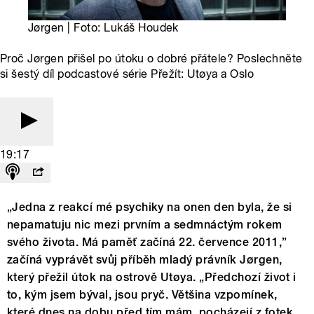
Jørgen | Foto: Lukáš Houdek
Proč Jørgen přišel po útoku o dobré přátele? Poslechněte
si šestý díl podcastové série Přežít: Utøya a Oslo
19:17
„Jedna z reakcí mé psychiky na onen den byla, že si
nepamatuju nic mezi prvním a sedmnáctým rokem
svého života. Má paměť začíná 22. července 2011,”
začíná vyprávět svůj příběh mladý právník Jørgen,
který přežil útok na ostrově Utøya. „Předchozí život i
to, kým jsem býval, jsou pryč. Většina vzpomínek,
které dnes na dobu před tím mám, pocházejí z fotek,