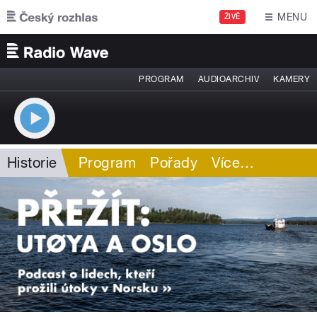
Přejít k hlavnímu obsahu
MENU
ŽIVĚ
PROGRAM
AUDIOARCHIV
KAMERY
Historie
Program
Pořady
Více
…