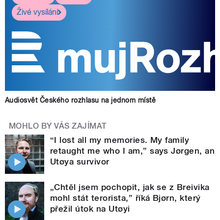
Živé vysílání
Audiosvět Českého rozhlasu na jednom místě
MOHLO BY VÁS ZAJÍMAT
“I lost all my memories. My family
retaught me who I am,” says Jørgen, an
Utøya survivor
„Chtěl jsem pochopit, jak se z Breivika
mohl stát terorista,” říká Bjørn, který
přežil útok na Utøyi