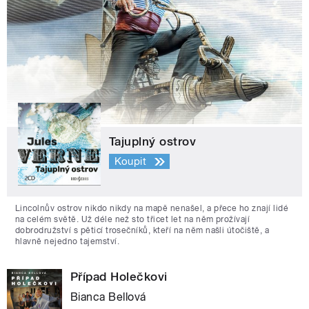
Tajuplný ostrov
Koupit
Lincolnův ostrov nikdo nikdy na mapě nenašel, a přece ho znají lidé
na celém světě. Už déle než sto třicet let na něm prožívají
dobrodružství s pěticí trosečníků, kteří na něm našli útočiště, a
hlavně nejedno tajemství.
Případ Holečkovi
Bianca Bellová