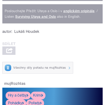
Poslouchejte Přežít: Utøya a Oslo i v
anglickém originále
. /
Listen
Surviving Utøya and Oslo
also in English.
autor:
Lukáš Houdek
Všechny díly pořadu na mujRozhlas
mujRozhlas
Hry a četby
Krimi
Pohádky
Pořady