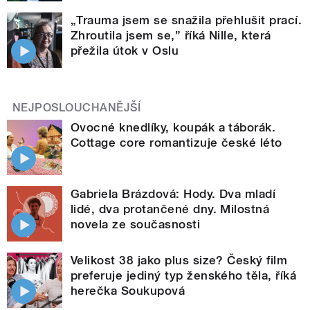
„Trauma jsem se snažila přehlušit prací.
Zhroutila jsem se,” říká Nille, která
přežila útok v Oslu
NEJPOSLOUCHANĚJŠÍ
Ovocné knedlíky, koupák a táborák.
Cottage core romantizuje české léto
Gabriela Brázdová: Hody. Dva mladí
lidé, dva protančené dny. Milostná
novela ze současnosti
Velikost 38 jako plus size? Český film
preferuje jediný typ ženského těla, říká
herečka Soukupová