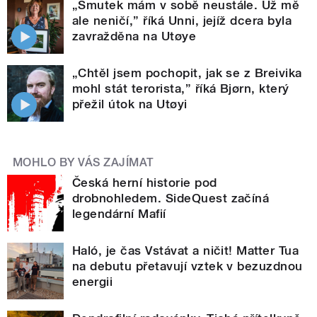
„Smutek mám v sobě neustále. Už mě
ale neničí,” říká Unni, jejíž dcera byla
zavražděna na Utøye
„Chtěl jsem pochopit, jak se z Breivika
mohl stát terorista,” říká Bjørn, který
přežil útok na Utøyi
MOHLO BY VÁS ZAJÍMAT
Česká herní historie pod
drobnohledem. SideQuest začíná
legendární Mafií
Haló, je čas Vstávat a ničit! Matter Tua
na debutu přetavují vztek v bezuzdnou
energii