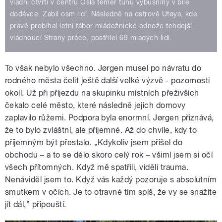
vládní čtvrti v centru Osla téměř tunu výbušniny v bílé
dodávce. Zabil osm lidí. Následně na ostrově Utøya, kde
právě probíhal letní tábor mládežnické odnože tehdejší
vládnoucí Strany práce, postřílel 69 mladých lidí.
To však nebylo všechno. Jørgen musel po návratu do
rodného města čelit ještě další velké výzvě - pozornosti
okolí. Už při příjezdu na skupinku místních přeživších
čekalo celé město, které následně jejich domovy
zaplavilo růžemi. Podpora byla enormní. Jørgen přiznává,
že to bylo zvláštní, ale příjemné. Až do chvíle, kdy to
příjemným být přestalo. „Kdykoliv jsem přišel do
obchodu – a to se dělo skoro celý rok – všiml jsem si očí
všech přítomných. Když mě spatřili, viděli trauma.
Nenáviděl jsem to. Když vás každý pozoruje s absolutním
smutkem v očích. Je to otravné tím spíš, že vy se snažíte
jít dál,” připouští.