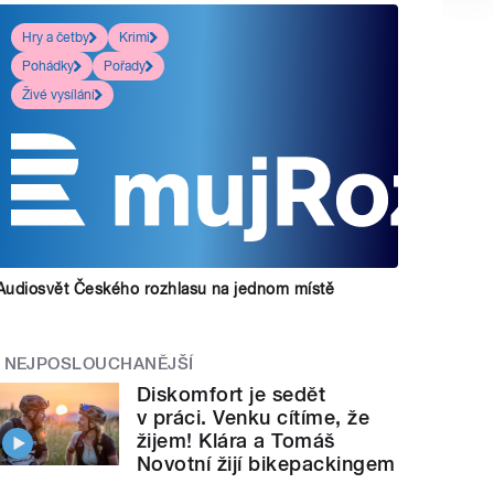
Hry a četby
Krimi
Pohádky
Pořady
Živé vysílání
Audiosvět Českého rozhlasu na jednom místě
NEJPOSLOUCHANĚJŠÍ
Diskomfort je sedět
v práci. Venku cítíme, že
žijem! Klára a Tomáš
Novotní žijí bikepackingem