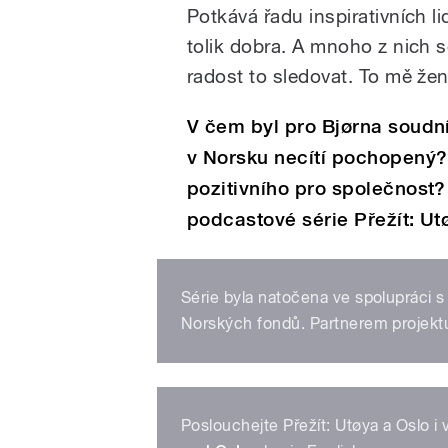
Potkává řadu inspirativních lidí
tolik dobra. A mnoho z nich s
radost to sledovat. To mě žen
V čem byl pro Bjørna soudn
v Norsku necítí pochopený?
pozitivního pro společnost?
podcastové série Přežít: Ut
Série byla natočena ve spolupráci s
Norských fondů. Partnerem projekt
Poslouchejte Přežít: Utøya a Oslo i 