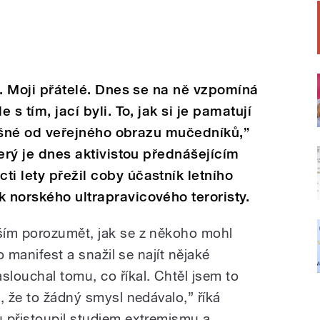
al. Moji přátelé. Dnes se na ně vzpomíná
 s tím, jací byli. To, jak si je pamatují
odlišné od veřejného obrazu mučedníků,”
který je dnes aktivistou přednášejícím
i lety přežil coby účastník letního
k norského ultrapravicového teroristy.
ším porozumět, jak se z někoho mohl
o manifest a snažil se najít nějaké
louchal tomu, co říkal. Chtěl jsem to
, že to žádný smysl nedávalo,” říká
 přistoupil studiem extremismu a