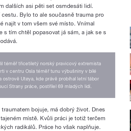
dalších asi pěti set osmdesáti lidí.
í cestu. Bylo to ale současně trauma pro
té najít v tom všem své místo. Vnímal
e s tím chtěl popasovat já sám, a jak se s
dodává.
 téměř třicetiletý norský pravicový extremista
rti v centru Osla téměř tunu výbušniny v bílé
 ostrově Utøya, kde právě probíhal letní tábor
cí Strany práce, postřílel 69 mladých lidí.
 s traumatem bojuje, má dobrý život. Dnes
tajeném místě. Kvůli práci je totiž terčem
ických radikálů. Práce ho však naplňuje.