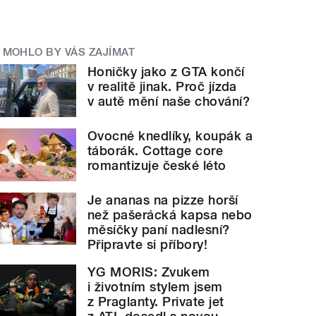
MOHLO BY VÁS ZAJÍMAT
Honičky jako z GTA končí
v realitě jinak. Proč jízda
v autě mění naše chování?
Ovocné knedlíky, koupák a
táborák. Cottage core
romantizuje české léto
Je ananas na pizze horší
než pašerácká kapsa nebo
měsíčky paní nadlesní?
Připravte si příbory!
YG MORIS: Zvukem
i životním stylem jsem
z Praglanty. Private jet