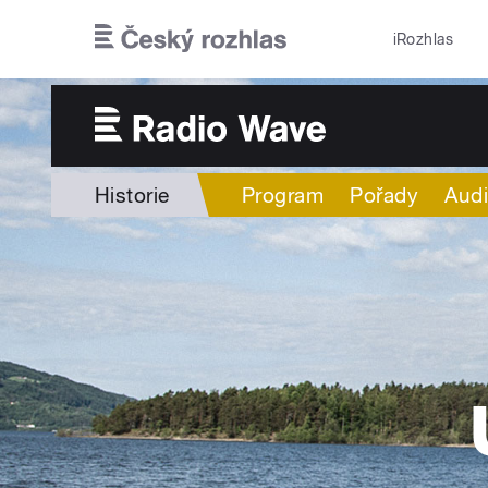
Přejít k hlavnímu obsahu
iRozhlas
Historie
Program
Pořady
Audi