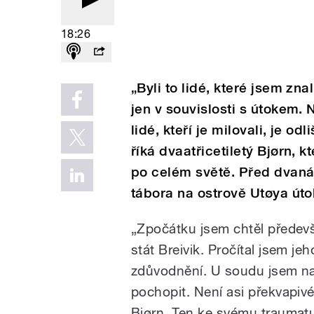
18:26
„Byli to lidé, které jsem zn
jen v souvislosti s útokem. Ne
lidé, kteří je milovali, je 
říká dvaatřicetiletý Bjørn, 
po celém světě. Před dvanáct
tábora na ostrově Utøya úto
„Zpočátku jsem chtěl předev
stát Breivik. Pročítal jsem jeh
zdůvodnění. U soudu jsem nas
pochopit. Není asi překvapivé
Bjørn. Ten ke svému traumatu