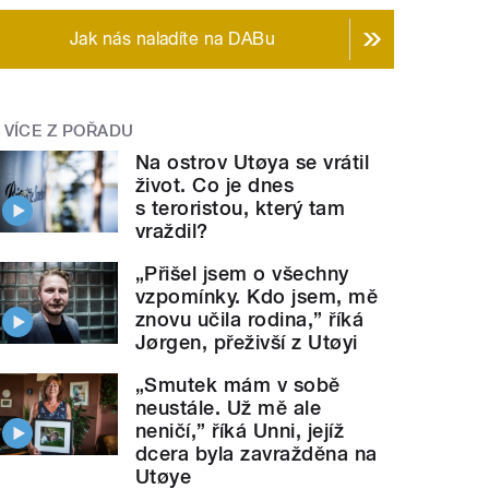
Jak nás naladíte na DABu
VÍCE Z POŘADU
Na ostrov Utøya se vrátil
život. Co je dnes
s teroristou, který tam
vraždil?
„Přišel jsem o všechny
vzpomínky. Kdo jsem, mě
znovu učila rodina,” říká
Jørgen, přeživší z Utøyi
„Smutek mám v sobě
neustále. Už mě ale
neničí,” říká Unni, jejíž
dcera byla zavražděna na
Utøye