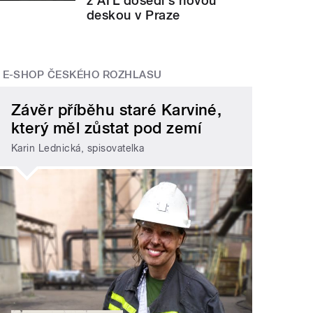
z ATL dosedl s novou
deskou v Praze
E-SHOP ČESKÉHO ROZHLASU
Závěr příběhu staré Karviné,
který měl zůstat pod zemí
Karin Lednická, spisovatelka