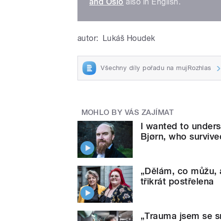
and Oslo
also in English.
autor:
Lukáš Houdek
Všechny díly pořadu na mujRozhlas
MOHLO BY VÁS ZAJÍMAT
I wanted to unders
Bjørn, who survive
„Dělám, co můžu, a
třikrát postřelena
„Trauma jsem se sna