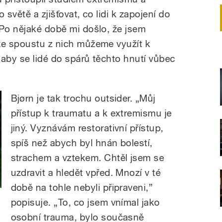
 světě a zjišťovat, co lidi k zapojení do
„Po nějaké době mi došlo, že jsem
že spoustu z nich můžeme využít k
 aby se lidé do spárů těchto hnutí vůbec
Bjørn je tak trochu outsider. „Můj
přístup k traumatu a k extremismu je
jiný. Vyznávám restorativní přístup,
spíš než abych byl hnán bolestí,
strachem a vztekem. Chtěl jsem se
uzdravit a hledět vpřed. Mnozí v té
době na tohle nebyli připraveni,”
popisuje. „To, co jsem vnímal jako
osobní trauma, bylo současně