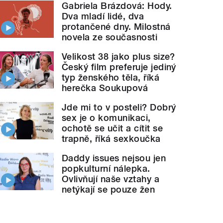
Gabriela Brázdová: Hody.
Dva mladí lidé, dva
protančené dny. Milostná
novela ze současnosti
Velikost 38 jako plus size?
Český film preferuje jediný
typ ženského těla, říká
herečka Soukupová
Jde mi to v posteli? Dobrý
sex je o komunikaci,
ochotě se učit a cítit se
trapně, říká sexkoučka
Daddy issues nejsou jen
popkulturní nálepka.
Ovlivňují naše vztahy a
netýkají se pouze žen