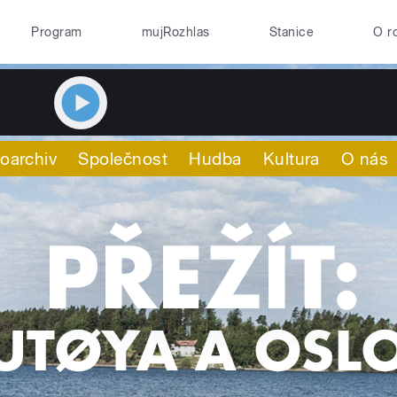
Program
mujRozhlas
Stanice
O r
oarchiv
Společnost
Hudba
Kultura
O nás