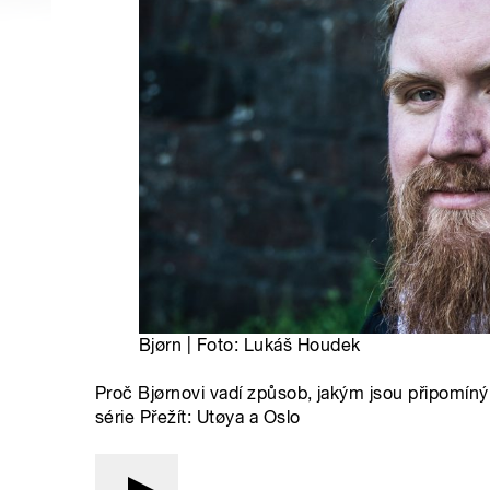
Bjørn | Foto: Lukáš Houdek
Proč Bjørnovi vadí způsob, jakým jsou připomíný
série Přežít: Utøya a Oslo