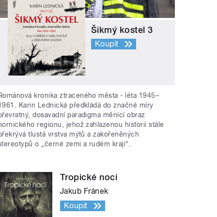
Šikmý kostel 3
Koupit
Románová kronika ztraceného města - léta 1945–
1961. Karin Lednická předkládá do značné míry
převratný, dosavadní paradigma měnící obraz
hornického regionu, jehož zahlazenou historii stále
překrývá tlustá vrstva mýtů a zakořeněných
stereotypů o „černé zemi a rudém kraji“.
Tropické noci
Jakub Fránek
Koupit