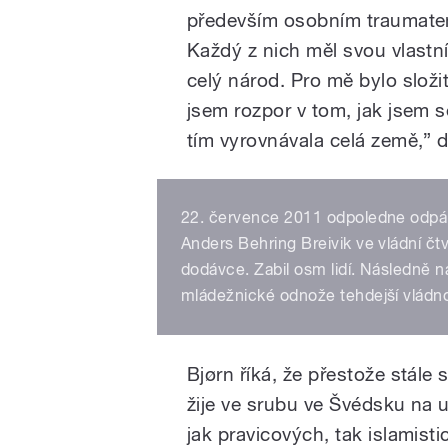
především osobním traumatem 
Každý z nich měl svou vlastn
celý národ. Pro mě bylo složi
jsem rozpor v tom, jak jsem s
tím vyrovnávala celá země,” 
22. července 2011 odpoledne odpálil
Anders Behring Breivik ve vládní čtv
dodávce. Zabil osm lidí. Následně na
mládežnické odnože tehdejší vládnou
Bjørn říká, že přestože stále
žije ve srubu ve Švédsku na u
jak pravicových, tak islamist