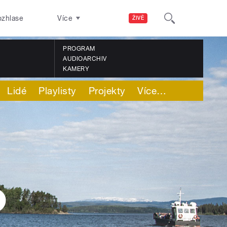
ozhlase
Více
ŽIVĚ
PROGRAM
AUDIOARCHIV
KAMERY
Lidé
Playlisty
Projekty
Více
…