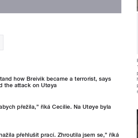
tand how Breivik became a terrorist, says
d the attack on Utøya
bych přežila,” říká Cecilie. Na Utøye byla
žila přehlušit prací. Zhroutila jsem se,” říká