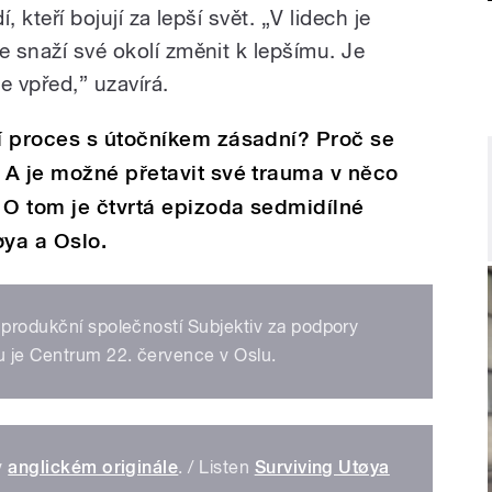
, kteří bojují za lepší svět. „V lidech je
e snaží své okolí změnit k lepšímu. Je
e vpřed,” uzavírá.
í proces s útočníkem zásadní? Proč se
 A je možné přetavit své trauma v něco
 O tom je čtvrtá epizoda sedmidílné
øya a Oslo.
 produkční společností Subjektiv za podpory
u je Centrum 22. července v Oslu.
v
anglickém originále
. / Listen
Surviving Utøya