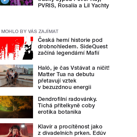
PVRIS, Rosalía a Lil Yachty
MOHLO BY VÁS ZAJÍMAT
Česká herní historie pod
drobnohledem. SideQuest
začíná legendární Mafií
Haló, je čas Vstávat a ničit!
Matter Tua na debutu
přetavují vztek
v bezuzdnou energii
Dendrofilní radovánky.
Tichá přítelkyně coby
erotika botanika
Klavír a procítěnost jako
z divadelních prken. Edúv