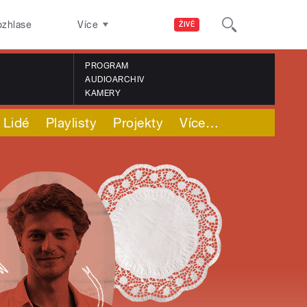
ozhlase
Více
ŽIVĚ
PROGRAM
AUDIOARCHIV
KAMERY
Lidé
Playlisty
Projekty
Více
…