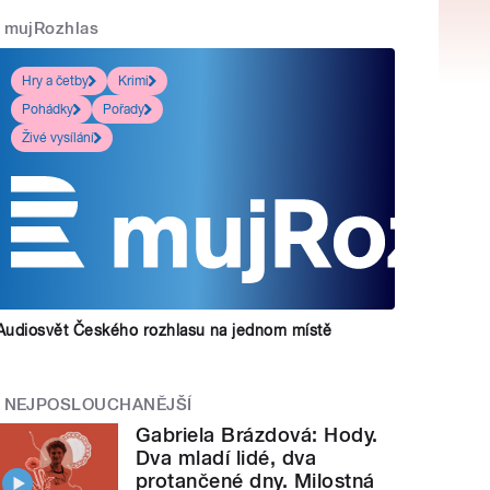
mujRozhlas
Hry a četby
Krimi
Pohádky
Pořady
Živé vysílání
Audiosvět Českého rozhlasu na jednom místě
NEJPOSLOUCHANĚJŠÍ
Gabriela Brázdová: Hody.
Dva mladí lidé, dva
protančené dny. Milostná