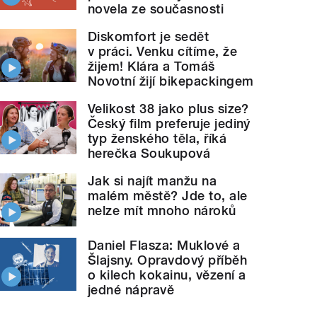
novela ze současnosti
Diskomfort je sedět
v práci. Venku cítíme, že
žijem! Klára a Tomáš
Novotní žijí bikepackingem
Velikost 38 jako plus size?
Český film preferuje jediný
typ ženského těla, říká
herečka Soukupová
Jak si najít manžu na
malém městě? Jde to, ale
nelze mít mnoho nároků
Daniel Flasza: Muklové a
Šlajsny. Opravdový příběh
o kilech kokainu, vězení a
jedné nápravě