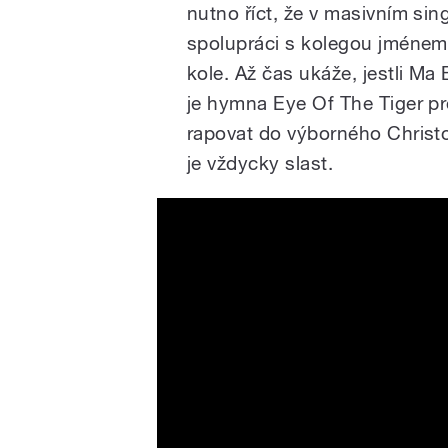
nutno říct, že v masivním sin
spolupráci s kolegou jménem 
kole. Až čas ukáže, jestli M
je hymna Eye Of The Tiger pr
rapovat do výborného Christo
je vždycky slast.
J.I.D, Lute - Ma Boy (Offici