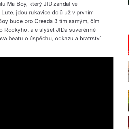
glu Ma Boy, který JID zandal ve
Lute, jdou rukavice dolů už v prvním
a Boy bude pro Creeda 3 tím samým, čím
o Rockyho, ale slyšet JIDa suverénně
va beatu o úspěchu, odkazu a bratrství
al Audio)