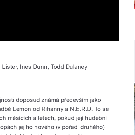
y Lister, Ines Dunn, Todd Dulaney
řejnosti doposud známá především jako
ladbě Lemon od Rihanny a N.E.R.D. To se
ch měsících a letech, pokud její hudební
topách jejího nového (v pořadí druhého)