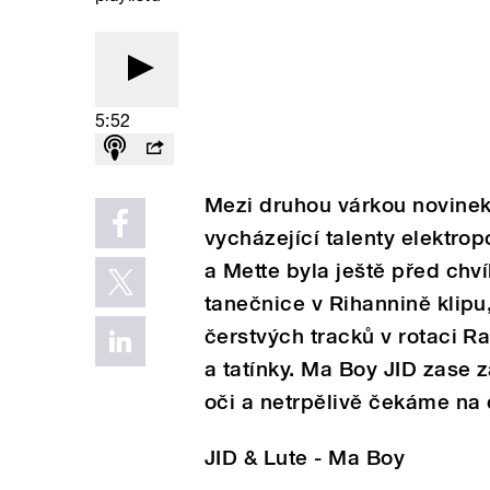
5:52
Mezi druhou várkou novinek
vycházející talenty elektrop
a Mette byla ještě před chv
tanečnice v Rihannině klipu,
čerstvých tracků v rotaci 
a tatínky. Ma Boy JID zase
oči a netrpělivě čekáme na 
JID & Lute - Ma Boy