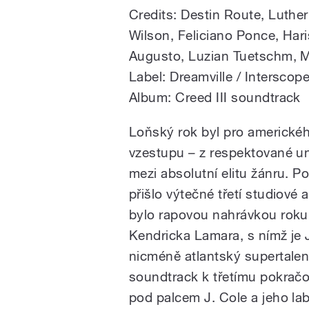
Credits: Destin Route, Luth
Wilson, Feliciano Ponce, Har
Augusto, Luzian Tuetschm, Mo
Label: Dreamville / Interscop
Album: Creed III soundtrack
Loňský rok byl pro americké
vzestupu – z respektované u
mezi absolutní elitu žánru. P
přišlo výtečné třetí studiové
bylo rapovou nahrávkou roku
Kendricka Lamara, s nímž je 
nicméně atlantský supertalent
soundtrack k třetímu pokračo
pod palcem J. Cole a jeho lab