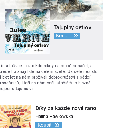
Tajuplný ostrov
Koupit
Lincolnův ostrov nikdo nikdy na mapě nenašel, a
přece ho znají lidé na celém světě. Už déle než sto
třicet let na něm prožívají dobrodružství s pěticí
trosečníků, kteří na něm našli útočiště, a hlavně
nejedno tajemství.
Díky za každé nové ráno
Halina Pawlowská
Koupit