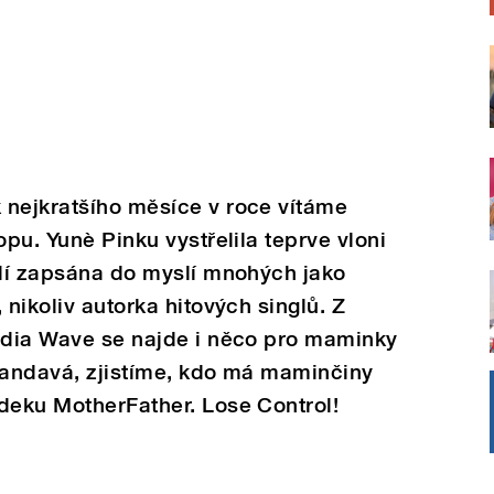
 nejkratšího měsíce v roce vítáme
opu. Yunè Pinku vystřelila teprve vloni
ílí zapsána do myslí mnohých jako
 nikoliv autorka hitových singlů. Z
Radia Wave se najde i něco pro maminky
 zandavá, zjistíme, kdo má maminčiny
deku MotherFather. Lose Control!