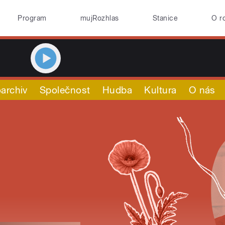
Program
mujRozhlas
Stanice
O r
archiv
Společnost
Hudba
Kultura
O nás