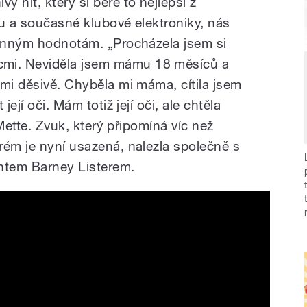
 hit, který si bere to nejlepší z
lu a současné klubové elektroniky, nás
dinným hodnotám. „Procházela jsem si
mi. Neviděla jsem mámu 18 měsíců a
lmi děsivě. Chyběla mi máma, cítila jsem
její oči. Mám totiž její oči, ale chtěla
c Mette. Zvuk, který připomíná víc než
rém je nyní usazená, nalezla společně s
ntem Barney Listerem.
c Video)