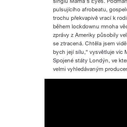
singlu Mama's Eyes. Podmanivý
pulsujícího afrobeatu, gospe
trochu překvapivě vrací k ro
během lockdownu mnoha věc
zprávy z Ameriky působily ve
se ztracená. Chtěla jsem vidět 
bych její sílu,“ vysvětluje ví
Spojené státy Londýn, ve kte
velmi vyhledávaným produce
METTE - Mama's Eyes (Lyri