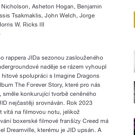
er Nicholson, Asheton Hogan, Benjamin
issis Tsakmaklis, John Welch, Jorge
rris W. Ricks III
e
ho rappera JIDa sezonou zaslouženého
ndergroundové naděje se rázem vyhoupl
o hitové spolupráci s Imagine Dragons
 album The Forever Story, které pro nás
, směle konkurující tvorbě ceněného
JID nejčastěji srovnáván. Rok 2023
 vítá na filmovou notu, jelikož
vání boxerské filmové franšízy Creed má
el Dreamville, kterému je JID upsán. A