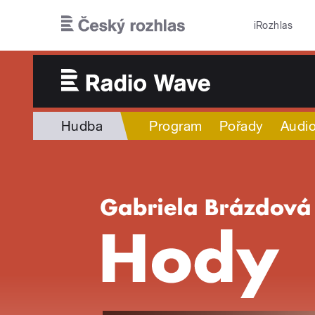
Přejít k hlavnímu obsahu
iRozhlas
Hudba
Program
Pořady
Audio