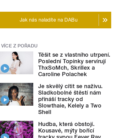
Jak nás naladíte na DABu
VÍCE Z POŘADU
Těšit se z vlastního utrpení.
Poslední Topinky servírují
ThxSoMch, Skrillex a
Caroline Polachek
Je skvělý cítit se naživu.
Sladkobolné štěstí nám
přínáší tracky od
Slowthaie, Kelely a Two
Shell
Hudba, která obstojí.
Kousavé, mýty bořící
tracky sypou Fever Ray,