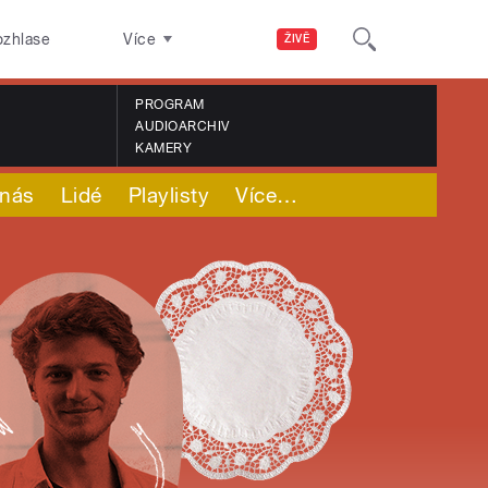
ozhlase
Více
ŽIVĚ
PROGRAM
AUDIOARCHIV
KAMERY
nás
Lidé
Playlisty
Více
…