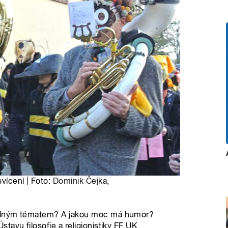
vícení | Foto:
Dominik Čejka
,
telným tématem? A jakou moc má humor?
avu filosofie a religionistiky FF UK