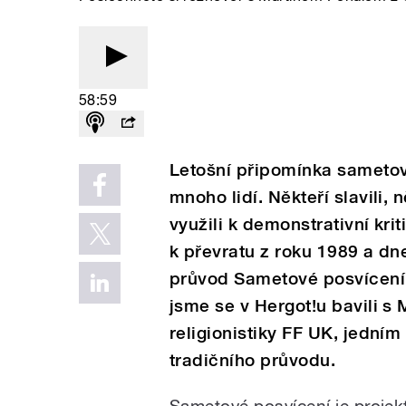
58:59
Letošní připomínka sametov
mnoho lidí. Někteří slavili, 
využili k demonstrativní kr
k převratu z roku 1989 a dn
průvod Sametové posvícení? 
jsme se v Hergot!u bavili s
religionistiky FF UK, jedním
tradičního průvodu.
Sametové posvícení je projekt