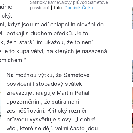
Satirický karnevalový průvod Sametové
ínáme
posvícení
|
foto:
Dominik Čejka
ický.
, když jsou mladí chlapci iniciováni do
víli potkají s duchem předků. Je to
k, že ti starší jim ukážou, že to není
 je to kupa větví, na kterých je nasazená
smíchem.“
Na možnou výtku, že Sametové
posvícení listopadový svátek
znevažuje, reaguje Martin Pehal
upozorněním, že satira není
zesměšňování. Kritický rozměr
průvodu vysvětluje slovy: „I dobré
věci, které se dějí, velmi často jdou