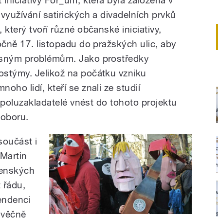
využívání satirických a divadelních prvků
 který tvoří různé občanské iniciativy,
očně 17. listopadu do pražských ulic, aby
asným problémům. Jako prostředky
ostýmy. Jelikož na počátku vzniku
oho lidí, kteří se znali ze studií
 spoluzakladatelé vnést do tohoto projektu
 oboru.
součást i
 Martin
ženských
 řádu,
endenci
 věčně