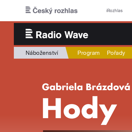
Přejít k hlavnímu obsahu
iRozhlas
Náboženství
Program
Pořady