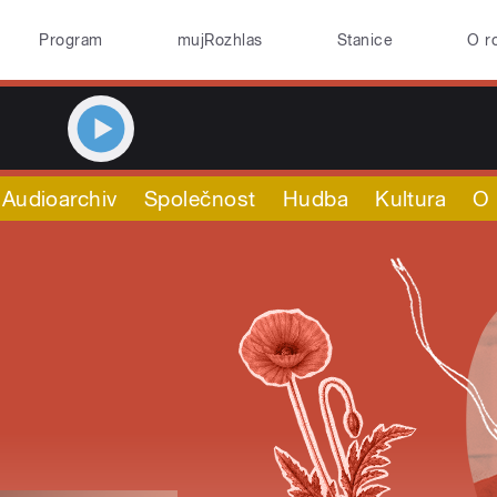
Program
mujRozhlas
Stanice
O r
Audioarchiv
Společnost
Hudba
Kultura
O 