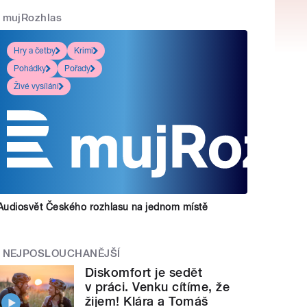
mujRozhlas
Hry a četby
Krimi
Pohádky
Pořady
Živé vysílání
Audiosvět Českého rozhlasu na jednom místě
NEJPOSLOUCHANĚJŠÍ
Diskomfort je sedět
v práci. Venku cítíme, že
žijem! Klára a Tomáš