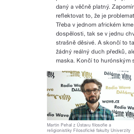
daný a věčně platný. Zapom
reflektovat to, že je problemat
Třeba v jednom africkém kmeni
dospělosti, tak se v jednu ch
strašně děsivé. A skončí to ta
žádný reálný duch předků, ale
maska. Končí to hurónským 
Martin Pehal z Ústavu filosofie a
religionistiky Filosofické fakulty Univerzity