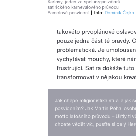
Karlovy, jeden ze spoluorganizátorů
satirického karnevalového průvodu
Sametové posvícení
|
foto:
Dominik Čejka
takovéto prvoplánové oslavová
pouze jedna část té pravdy. O
problematická. Je umolousaná
vychytávat mouchy, které nám
frustrující. Satira dokáže tuto 
transformovat v nějakou kreat
Jak chápe religionistika rituál a j
posvícením? Jak Martin Pehal osob
motto letošního průvodu – Ulítly ti 
chcete vědět víc, pusťte si celý Her