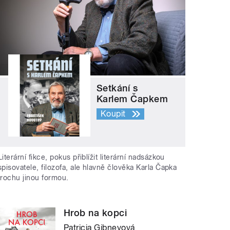
Setkání s
Karlem Čapkem
Koupit
Literární fikce, pokus přiblížit literární nadsázkou
spisovatele, filozofa, ale hlavně člověka Karla Čapka
trochu jinou formou.
Hrob na kopci
Patricia Gibneyová