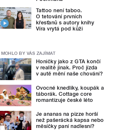
Tattoo není taboo.
O tetování prvních
křesťanů s autory knihy
Víra vrytá pod kůži
MOHLO BY VÁS ZAJÍMAT
Honičky jako z GTA končí
v realitě jinak. Proč jízda
v autě mění naše chování?
Ovocné knedlíky, koupák a
táborák. Cottage core
romantizuje české léto
Je ananas na pizze horší
než pašerácká kapsa nebo
měsíčky paní nadlesní?