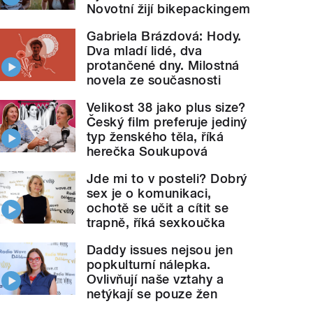
Novotní žijí bikepackingem
Gabriela Brázdová: Hody.
Dva mladí lidé, dva
protančené dny. Milostná
novela ze současnosti
Velikost 38 jako plus size?
Český film preferuje jediný
typ ženského těla, říká
herečka Soukupová
Jde mi to v posteli? Dobrý
sex je o komunikaci,
ochotě se učit a cítit se
trapně, říká sexkoučka
Daddy issues nejsou jen
popkulturní nálepka.
Ovlivňují naše vztahy a
netýkají se pouze žen