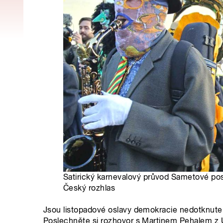
Satirický karnevalový průvod Sametové pos
Český rozhlas
Jsou listopadové oslavy demokracie nedotknu
Poslechněte si rozhovor s Martinem Pehalem z Úst