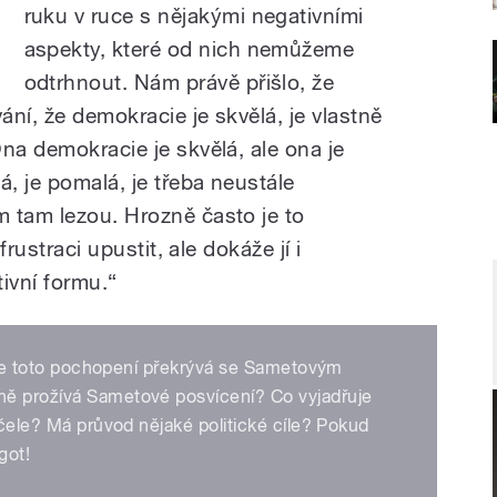
ruku v ruce s nějakými negativními
aspekty, které od nich nemůžeme
odtrhnout. Nám právě přišlo, že
ní, že demokracie je skvělá, je vlastně
na demokracie je skvělá, ale ona je
, je pomalá, je třeba neustále
 tam lezou. Hrozně často je to
frustraci upustit, ale dokáže jí i
ivní formu.“
ak se toto pochopení překrývá se Sametovým
ně prožívá Sametové posvícení? Co vyjadřuje
včele? Má průvod nějaké politické cíle? Pokud
got!