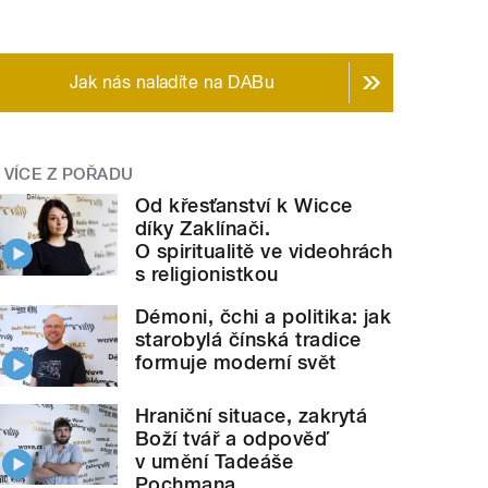
Jak nás naladíte na DABu
VÍCE Z POŘADU
Od křesťanství k Wicce
díky Zaklínači.
O spiritualitě ve videohrách
s religionistkou
Démoni, čchi a politika: jak
starobylá čínská tradice
formuje moderní svět
Hraniční situace, zakrytá
Boží tvář a odpověď
v umění Tadeáše
Pochmana