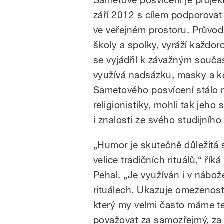
září 2012 s cílem podporovat 
ve veřejném prostoru. Průvod,
školy a spolky, vyráží každor
se vyjádřil k závažným souč
využívá nadsázku, masky a k
Sametového posvícení stálo mn
religionistiky, mohli tak jeho
i znalosti ze svého studijního
„Humor je skutečně důležitá 
velice tradičních rituálů,“ říká
Pehal. „Je využíván i v nábo
rituálech. Ukazuje omezenost
který my velmi často máme t
považovat za samozřejmý, za