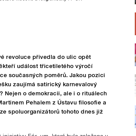
é revoluce přivedla do ulic opět
někteří událost třicetiletého výročí
itice současných poměrů. Jakou pozici
ešku zaujímá satirický karnevalový
Nejen o demokracii, ale i o rituálech
 Martinem Pehalem z Ústavu filosofie a
 ze spoluorganizátorů tohoto dnes již
 iniciativy Fór_um, která byla založena v