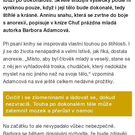
touží po dokonalosti. Skvělé studijní výsledky podle ní
vyniknou pouze, když i její tělo bude dokonalé, tedy
štíhlé a krásné. Anninu snahu, která se zvrtne do boje
s anorexií, popisuje v knize Chuť prázdna mladá
autorka Barbora Adamcová.
Při psaní knihy se inspirovala vlastní touhou po štíhlosti. I
jí se do života nenápadně a velmi lstivě, jak říká, dostala
anorexie. „Místo, aby byl člověk mladý a veselý, stane se
z něj jen vyhladovělá troska, chudáček, který nedokáže
myslet na nic jiného než na svoje tělo,“ vzpomíná
Adamcová na své ještě celkem nedávné prožitky.
Cvičit i se zlomeninami a ládovat se, dokud
nezvracíš. Touha po dokonalém těle může
zatemnit mozek a přerůst v nemoc
Na začátku to ale nevypadalo vůbec nebezpečně.
Barbora se během dospívání rozhodla, že bude zdravěji