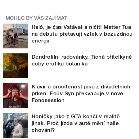
MOHLO BY VÁS ZAJÍMAT
Haló, je čas Vstávat a ničit! Matter Tua
na debutu přetavují vztek v bezuzdnou
energii
Dendrofilní radovánky. Tichá přítelkyně
coby erotika botanika
Klavír a procítěnost jako z divadelních
prken. Edúv Syn překvapuje v nové
Fonosession
Honičky jako z GTA končí v realitě
jinak. Proč jízda v autě mění naše
chování?