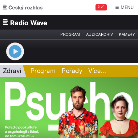
Přejít k hlavnímu obsahu
MENU
ŽIVĚ
PROGRAM
AUDIOARCHIV
KAMERY
Zdraví
Program
Pořady
Více
…