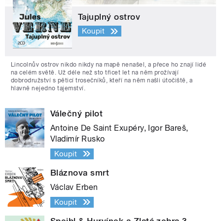
Tajuplný ostrov
Koupit
Lincolnův ostrov nikdo nikdy na mapě nenašel, a přece ho znají lidé
na celém světě. Už déle než sto třicet let na něm prožívají
dobrodružství s pěticí trosečníků, kteří na něm našli útočiště, a
hlavně nejedno tajemství.
Válečný pilot
Antoine De Saint Exupéry, Igor Bareš,
Vladimír Rusko
Koupit
Bláznova smrt
Václav Erben
Koupit
Spejbl & Hurvínek a Zlatá zebra 3