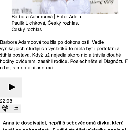
Barbora Adamcová | Foto: Adéla
Paulík Lichková, Český rozhlas,
Český rozhlas
Barbora Adamcová toužila po dokonalosti. Vedle
vynikajících studijních výsledků to měla být i perfektní a
štíhlá postava. Když už nejedla skoro nic a trávila dlouhé
hodiny cvičením, zasáhli rodiče. Poslechněte si Diagnózu F
o boji s mentální anorexií
22:08
Anna je dospívající, nepříliš sebevědomá dívka, která