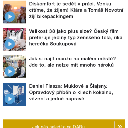
Diskomfort je sedět v práci. Venku
cítíme, že žijem! Klára a Tomáš Novotní
žijí bikepackingem
Velikost 38 jako plus size? Český film
preferuje jediný typ ženského těla, říká
herečka Soukupová
Jak si najít manžu na malém městě?
Jde to, ale nelze mít mnoho nároků
Daniel Flasza: Muklové a Šlajsny.
Opravdový příběh o kilech kokainu,
vězení a jedné nápravě
Jak nás naladíte na DABu