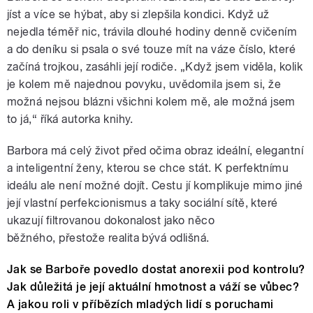
jíst a více se hýbat, aby si zlepšila kondici. Když už
nejedla téměř nic, trávila dlouhé hodiny denně cvičením
a do deníku si psala o své touze mít na váze číslo, které
začíná trojkou, zasáhli její rodiče. „Když jsem viděla, kolik
je kolem mě najednou povyku, uvědomila jsem si, že
možná nejsou blázni všichni kolem mě, ale možná jsem
to já,“ říká autorka knihy.
Barbora má celý život před očima obraz ideální, elegantní
a inteligentní ženy, kterou se chce stát. K perfektnímu
ideálu ale není možné dojít. Cestu jí komplikuje mimo jiné
její vlastní perfekcionismus a taky sociální sítě, které
ukazují filtrovanou dokonalost jako něco
běžného, přestože realita bývá odlišná.
Jak se Barboře povedlo dostat anorexii pod kontrolu?
Jak důležitá je její aktuální hmotnost a váží se vůbec?
A jakou roli v příbězích mladých lidí s poruchami