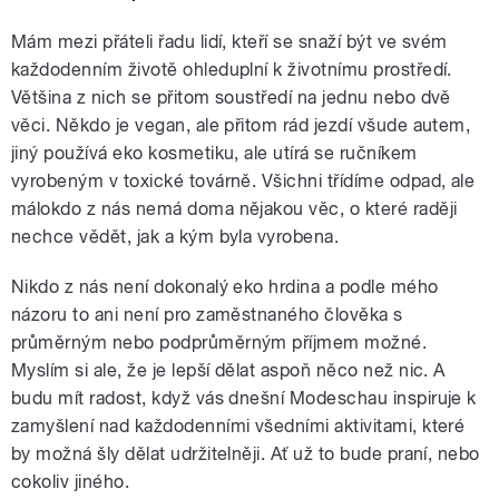
Mám mezi přáteli řadu lidí, kteří se snaží být ve svém
každodenním životě ohleduplní k životnímu prostředí.
Většina z nich se přitom soustředí na jednu nebo dvě
věci. Někdo je vegan, ale přitom rád jezdí všude autem,
jiný používá eko kosmetiku, ale utírá se ručníkem
vyrobeným v toxické továrně. Všichni třídíme odpad, ale
málokdo z nás nemá doma nějakou věc, o které raději
nechce vědět, jak a kým byla vyrobena.
Nikdo z nás není dokonalý eko hrdina a podle mého
názoru to ani není pro zaměstnaného člověka s
průměrným nebo podprůměrným příjmem možné.
Myslím si ale, že je lepší dělat aspoň něco než nic. A
budu mít radost, když vás dnešní Modeschau inspiruje k
zamyšlení nad každodenními všedními aktivitami, které
by možná šly dělat udržitelněji. Ať už to bude praní, nebo
cokoliv jiného.