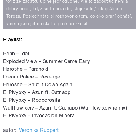
totiž ze začátku úplně jednoduché. Ale to zadostiučinění a
dobrý pocit, když se to povede, stojí za to,“ říkají Alex a
Tereza. Poslechněte si rozhovor o tom, co eko praní obnáší,
v čem jsou jeho úskalí a proč ho zkusit!
Playlist:
Bean – Idol
Exploded View – Summer Came Early
Heroshe – Paranoid
Dream Police – Revenge
Heroshe – Shut It Down Again
El Plvybxy – Azuri ft. Catnapp
El Plvybxy – Rodocrosita
Wulffluw xciv – Azuri ft. Catnapp (Wulffluw xciv remix)
El Plvybxy – Invocacion Mineral
autor:
Veronika Ruppert