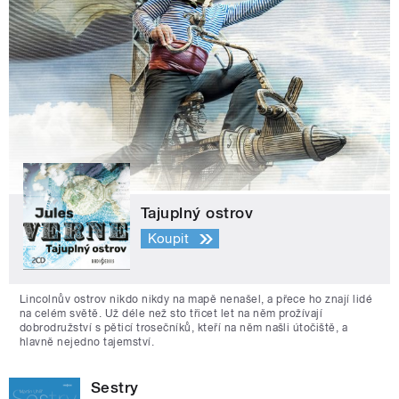
Tajuplný ostrov
Koupit
Lincolnův ostrov nikdo nikdy na mapě nenašel, a přece ho znají lidé
na celém světě. Už déle než sto třicet let na něm prožívají
dobrodružství s pěticí trosečníků, kteří na něm našli útočiště, a
hlavně nejedno tajemství.
Sestry