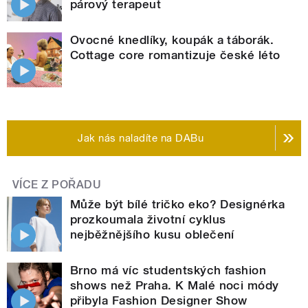
párový terapeut
Ovocné knedlíky, koupák a táborák.
Cottage core romantizuje české léto
Jak nás naladíte na DABu
VÍCE Z POŘADU
Může být bílé tričko eko? Designérka
prozkoumala životní cyklus
nejběžnějšího kusu oblečení
Brno má víc studentských fashion
shows než Praha. K Malé noci módy
přibyla Fashion Designer Show