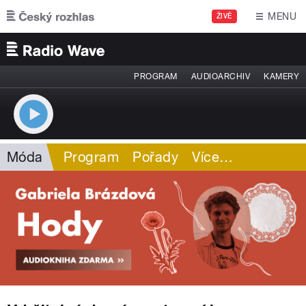
Přejít k hlavnímu obsahu
MENU
ŽIVĚ
PROGRAM
AUDIOARCHIV
KAMERY
Móda
Program
Pořady
Více
…