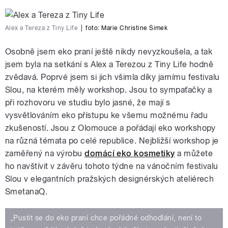
Alex a Tereza z Tiny Life
|
foto: Marie Christine Šimek
Osobně jsem eko praní ještě nikdy nevyzkoušela, a tak
jsem byla na setkání s Alex a Terezou z Tiny Life hodně
zvědavá. Poprvé jsem si jich všimla díky jarnímu festivalu
Slou, na kterém měly workshop. Jsou to sympaťačky a
při rozhovoru ve studiu bylo jasné, že mají s
vysvětlováním eko přístupu ke všemu možnému řadu
zkušeností. Jsou z Olomouce a pořádají eko workshopy
na různá témata po celé republice. Nejbližší workshop je
zaměřený na výrobu
domácí eko kosmetiky
a můžete
ho navštívit v závěru tohoto týdne na vánočním festivalu
Slou v elegantních pražských designérských ateliérech
SmetanaQ.
„Pustit se do eko praní chce pořádné odhodlání, není to