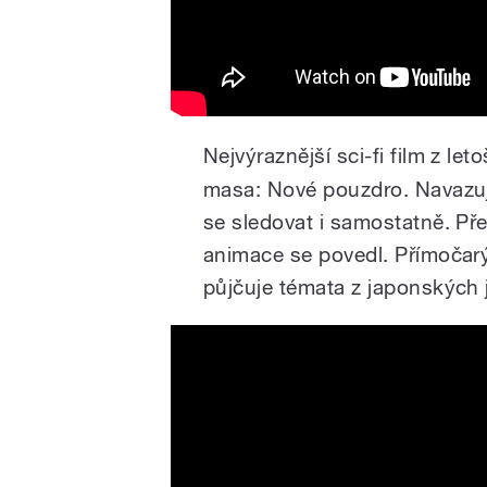
Nejvýraznější sci-fi film z le
masa: Nové pouzdro. Navazuj
se sledovat i samostatně. P
animace se povedl. Přímočarý
půjčuje témata z japonských 
Altered Carbon: Resleeved | 