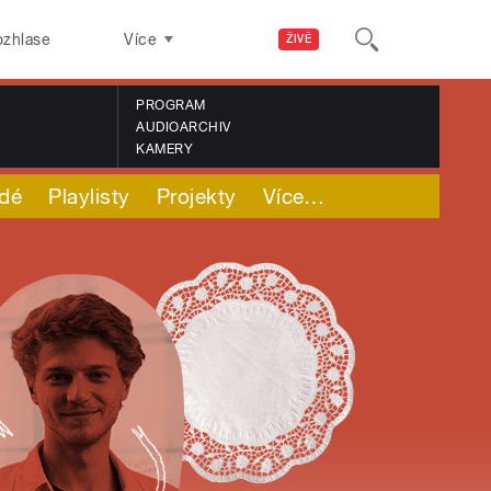
ozhlase
Více
ŽIVĚ
PROGRAM
AUDIOARCHIV
KAMERY
idé
Playlisty
Projekty
Více
…