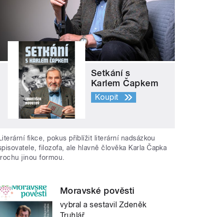
Setkání s
Karlem Čapkem
Koupit
Literární fikce, pokus přiblížit literární nadsázkou
spisovatele, filozofa, ale hlavně člověka Karla Čapka
trochu jinou formou.
Moravské pověsti
vybral a sestavil Zdeněk
Truhlář