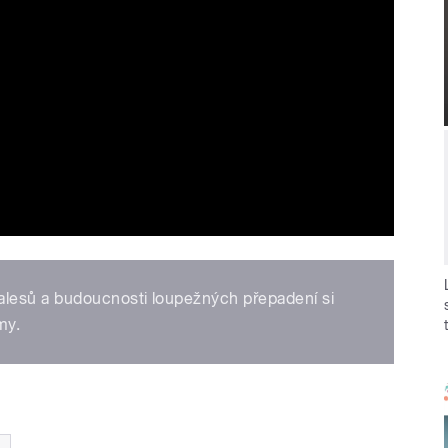
lesů a budoucnosti loupežných přepadení si
my.