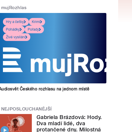
mujRozhlas
Hry a četby
Krimi
Pohádky
Pořady
Živé vysílání
Audiosvět Českého rozhlasu na jednom místě
NEJPOSLOUCHANĚJŠÍ
Gabriela Brázdová: Hody.
Dva mladí lidé, dva
protančené dny. Milostná