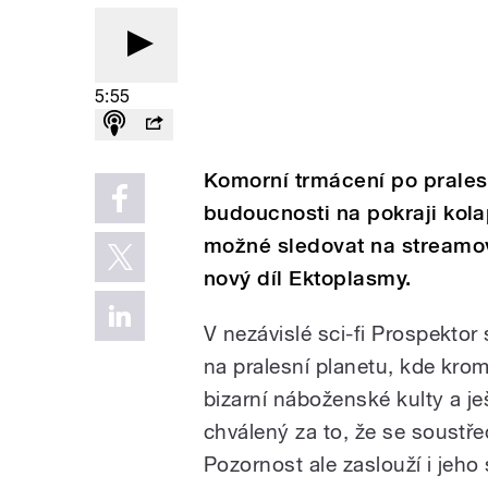
5:55
Komorní trmácení po pralesn
budoucnosti na pokraji kolaps
možné sledovat na streamov
nový díl Ektoplasmy.
V nezávislé sci-fi Prospektor
na pralesní planetu, kde k
bizarní náboženské kulty a ješ
chválený za to, že se soustře
Pozornost ale zaslouží i jeho 