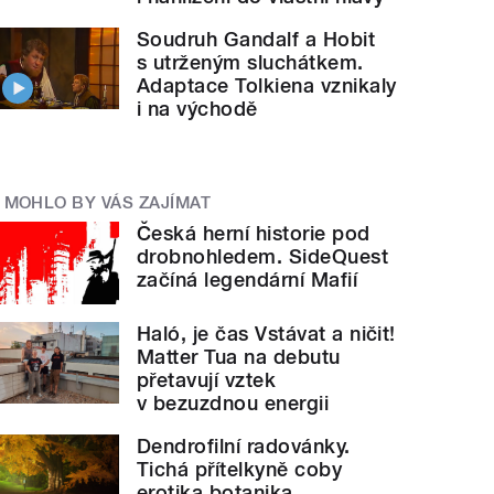
Soudruh Gandalf a Hobit
s utrženým sluchátkem.
Adaptace Tolkiena vznikaly
i na východě
MOHLO BY VÁS ZAJÍMAT
Česká herní historie pod
drobnohledem. SideQuest
začíná legendární Mafií
Haló, je čas Vstávat a ničit!
Matter Tua na debutu
přetavují vztek
v bezuzdnou energii
Dendrofilní radovánky.
Tichá přítelkyně coby
erotika botanika