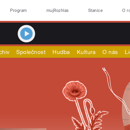
Program
mujRozhlas
Stanice
O r
chiv
Společnost
Hudba
Kultura
O nás
L