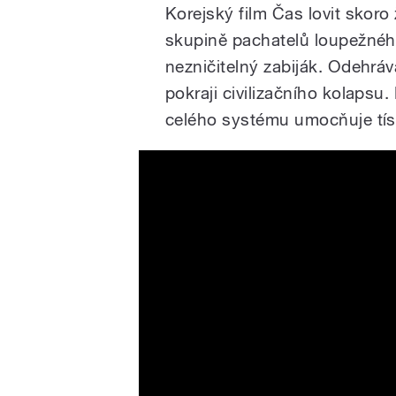
Korejský film Čas lovit skoro 
skupině pachatelů loupežnéh
nezničitelný zabiják. Odehráv
pokraji civilizačního kolapsu
celého systému umocňuje tísni
Time to Hunt | Official Trai