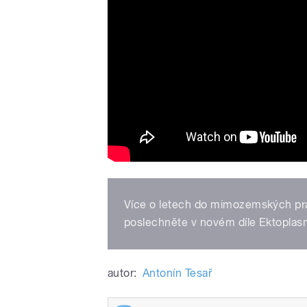
Více o letech do mimozemských pra
poslechněte v novém díle Ektoplas
autor:
Antonín Tesař