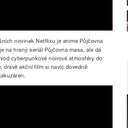
tošních novinek Netflixu je anime Půjčovna
e na hraný seriál Půjčovna masa, ale dá
řevod cyberpunkové noirové atmosféry do
, dravě akční film si navíc dovedně
jakuzáren.
Official Trailer | Netflix