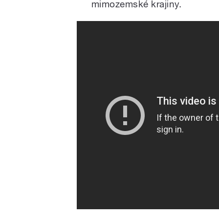
mimozemské krajiny.
Sci-Fi Short Film Official T