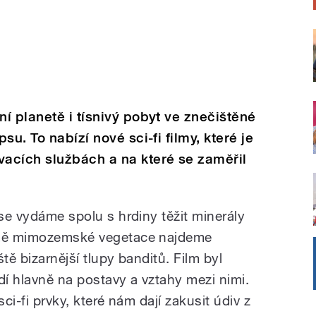
í planetě i tísnivý pobyt ve znečištěné
u. To nabízí nové sci-fi filmy, které je
acích službách a na které se zaměřil
 se vydáme spolu s hrdiny těžit minerály
romě mimozemské vegetace najdeme
tě bizarnější tlupy banditů. Film byl
dí hlavně na postavy a vztahy mezi nimi.
sci-fi prvky, které nám dají zakusit údiv z