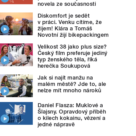
novela ze současnosti
Diskomfort je sedět
v práci. Venku cítíme, že
žijem! Klára a Tomáš
Novotní žijí bikepackingem
Velikost 38 jako plus size?
Český film preferuje jediný
typ ženského těla, říká
herečka Soukupová
Jak si najít manžu na
malém městě? Jde to, ale
nelze mít mnoho nároků
Daniel Flasza: Muklové a
Šlajsny. Opravdový příběh
o kilech kokainu, vězení a
jedné nápravě