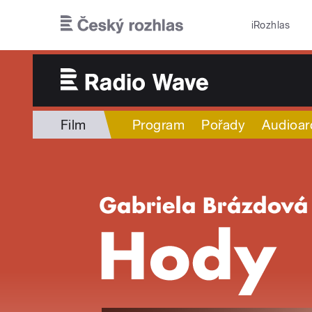
Přejít k hlavnímu obsahu
iRozhlas
Film
Program
Pořady
Audioar