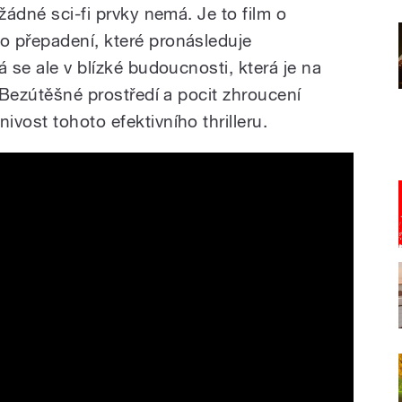
žádné sci-fi prvky nemá. Je to film o
o přepadení, které pronásleduje
á se ale v blízké budoucnosti, která je na
. Bezútěšné prostředí a pocit zhroucení
vost tohoto efektivního thrilleru.
ler | Netflix [ENG SUB]