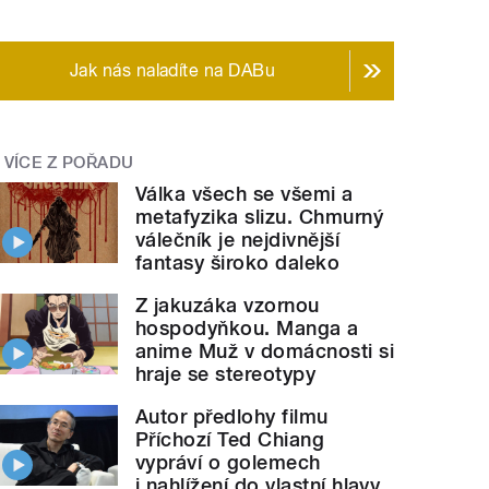
Jak nás naladíte na DABu
VÍCE Z POŘADU
Válka všech se všemi a
metafyzika slizu. Chmurný
válečník je nejdivnější
fantasy široko daleko
Z jakuzáka vzornou
hospodyňkou. Manga a
anime Muž v domácnosti si
hraje se stereotypy
Autor předlohy filmu
Příchozí Ted Chiang
vypráví o golemech
i nahlížení do vlastní hlavy