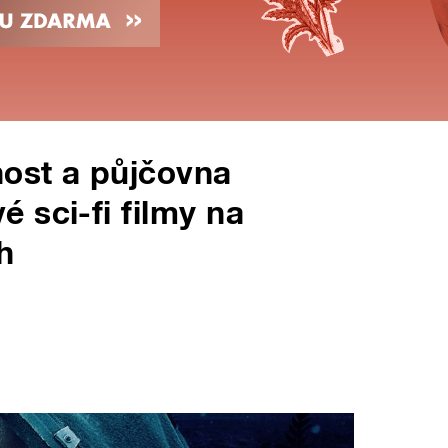
st a půjčovna
 sci-fi filmy na
h