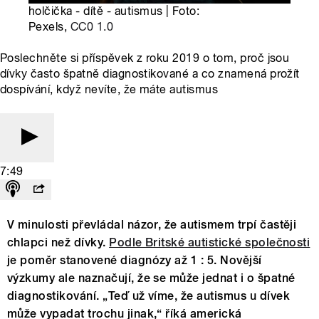
holčička - dítě - autismus | Foto:
Pexels,
CC0 1.0
Poslechněte si příspěvek z roku 2019 o tom, proč jsou
dívky často špatně diagnostikované a co znamená prožít
dospívání, když nevíte, že máte autismus
7:49
V minulosti převládal názor, že autismem trpí častěji
chlapci než dívky.
Podle Britské autistické společnosti
je poměr stanovené diagnózy až 1 : 5. Novější
výzkumy ale naznačují, že se může jednat i o špatné
diagnostikování. „Teď už víme, že autismus u dívek
může vypadat trochu jinak,“ říká americká