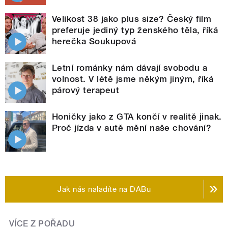
Velikost 38 jako plus size? Český film
preferuje jediný typ ženského těla, říká
herečka Soukupová
Letní románky nám dávají svobodu a
volnost. V létě jsme někým jiným, říká
párový terapeut
Honičky jako z GTA končí v realitě jinak.
Proč jízda v autě mění naše chování?
Jak nás naladíte na DABu
VÍCE Z POŘADU