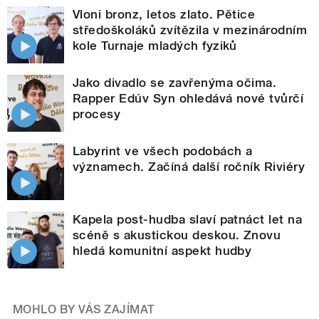
Vloni bronz, letos zlato. Pětice
středoškoláků zvítězila v mezinárodním
kole Turnaje mladých fyziků
Jako divadlo se zavřenýma očima.
Rapper Edúv Syn ohledává nové tvůrčí
procesy
Labyrint ve všech podobách a
významech. Začíná další ročník Riviéry
Kapela post-hudba slaví patnáct let na
scéně s akustickou deskou. Znovu
hledá komunitní aspekt hudby
MOHLO BY VÁS ZAJÍMAT