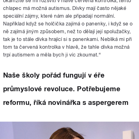
okamžitě se mi rozsvítí v hlavě červená kontrolka‚ tento
chlapec má možná autismus. Dívky mají často nějaké
speciální zájmy, které nám ale připadají normální.
Například když se holčička zajímá o panenky, i když se o
ně zajímá jiným způsobem, než to dělají její spolužačky,
tak je to stále dívka hrající si s panenkami. Nebliká mi při
tom ta červená kontrolka v hlavě, že tahle dívka možná
trpí autismem a měla bych ji víc zkoumat.“
Naše školy pořád fungují v éře
průmyslové revoluce. Potřebujeme
reformu, říká novinářka s aspergerem