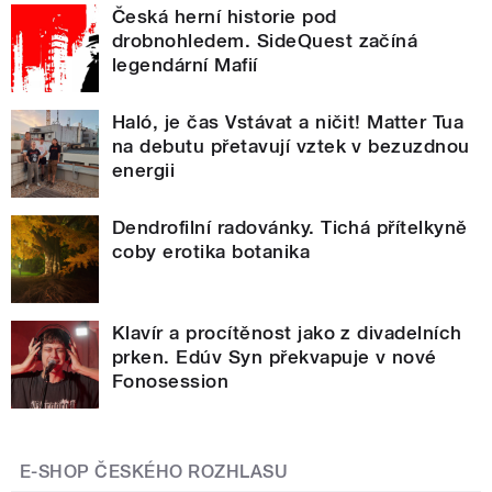
Česká herní historie pod
drobnohledem. SideQuest začíná
legendární Mafií
Haló, je čas Vstávat a ničit! Matter Tua
na debutu přetavují vztek v bezuzdnou
energii
Dendrofilní radovánky. Tichá přítelkyně
coby erotika botanika
Klavír a procítěnost jako z divadelních
prken. Edúv Syn překvapuje v nové
Fonosession
E-SHOP ČESKÉHO ROZHLASU