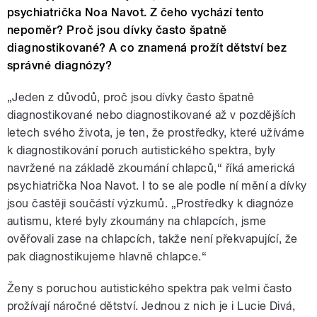
psychiatrička Noa Navot. Z čeho vychází tento
nepoměr? Proč jsou dívky často špatně
diagnostikované? A co znamená prožít dětství bez
správné diagnózy?
„Jeden z důvodů, proč jsou dívky často špatně
diagnostikované nebo diagnostikované až v pozdějších
letech svého života, je ten, že prostředky, které užíváme
k diagnostikování poruch autistického spektra, byly
navržené na základě zkoumání chlapců,“ říká americká
psychiatrička Noa Navot. I to se ale podle ní mění a dívky
jsou častěji součástí výzkumů. „Prostředky k diagnóze
autismu, které byly zkoumány na chlapcích, jsme
ověřovali zase na chlapcích, takže není překvapující, že
pak diagnostikujeme hlavně chlapce.“
Ženy s poruchou autistického spektra pak velmi často
prožívají náročné dětství. Jednou z nich je i Lucie Divá,