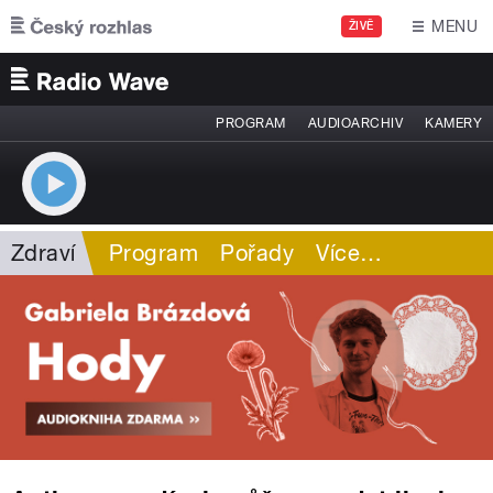
Přejít k hlavnímu obsahu
MENU
ŽIVĚ
PROGRAM
AUDIOARCHIV
KAMERY
Zdraví
Program
Pořady
Více
…