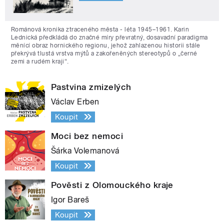
Románová kronika ztraceného města - léta 1945–1961. Karin
Lednická předkládá do značné míry převratný, dosavadní paradigma
měnící obraz hornického regionu, jehož zahlazenou historii stále
překrývá tlustá vrstva mýtů a zakořeněných stereotypů o „černé
zemi a rudém kraji“.
Pastvina zmizelých
Václav Erben
Koupit
Moci bez nemoci
Šárka Volemanová
Koupit
Pověsti z Olomouckého kraje
Igor Bareš
Koupit