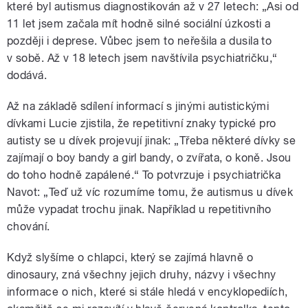
které byl autismus diagnostikován až v 27 letech: „Asi od
11 let jsem začala mít hodně silné sociální úzkosti a
později i deprese. Vůbec jsem to neřešila a dusila to
v sobě. Až v 18 letech jsem navštívila psychiatričku,“
dodává.
Až na základě sdílení informací s jinými autistickými
dívkami Lucie zjistila, že repetitivní znaky typické pro
autisty se u dívek projevují jinak: „Třeba některé dívky se
zajímají o boy bandy a girl bandy, o zvířata, o koně. Jsou
do toho hodně zapálené.“ To potvrzuje i psychiatrička
Navot: „Teď už víc rozumíme tomu, že autismus u dívek
může vypadat trochu jinak. Například u repetitivního
chování.
Když slyšíme o chlapci, který se zajímá hlavně o
dinosaury, zná všechny jejich druhy, názvy i všechny
informace o nich, které si stále hledá v encyklopediích,