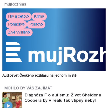
mujRozhlas
Hry a četby
Krimi
Pohádky
Pořady
Živé vysílání
Audiosvět Českého rozhlasu na jednom místě
MOHLO BY VÁS ZAJÍMAT
Diagnóza F o autismu: Život Sheldona
Coopera by v reálu tak vtipný nebyl