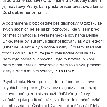
uspořádané školství? O tom jsme diskutovaly během
její návštěvy Prahy, kam přišla prezentovat svou knihu
Dost dobře nenormální.
A co znamená prožít dětství bez diagnózy? O zážitku ze
svých školních let se mi při rozhovoru, který jsem před
pár měsíci natočila, svěřila německá novinářka Denise
Linke, které byl autismus diagnostikovaný až v 21 letech:
„Obecně ve škole bylo hodně šikany vůči těm, kteří byli
trochu odlišní. A tím, že jsem byla hodně odlišná, tak
jsem byla hodně šikanovaná. Bylo to hrozné. Nikomu
jsem o tom neřekla, považovala jsem to za svůj problém,
který si sama musím vyřešit,“
říká Linke
.
Psychiatrička Navot popisuje tento fenomén ze své
psychiatrické praxe: „Dívky bez diagnózy nedostávají
takovou péči, jakou si zaslouží. Další věc je, že vy
vyrůstáte jako podivná, bláznivá dívka. Je strašně těžké
s tímto vyrůstat. Často to bývají velmi nešťastná dětství.