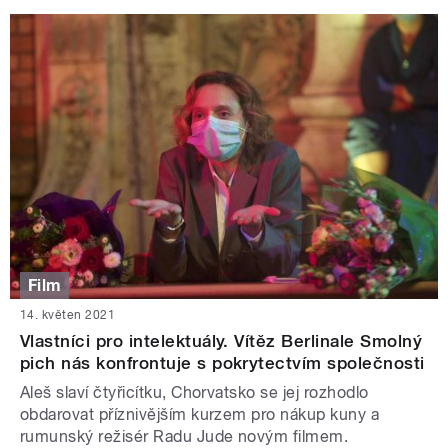
Film
14. květen 2021
Vlastníci pro intelektuály. Vítěz Berlinale Smolný
pich nás konfrontuje s pokrytectvím společnosti
Aleš slaví čtyřicítku, Chorvatsko se jej rozhodlo
obdarovat příznivějším kurzem pro nákup kuny a
rumunský režisér Radu Jude novým filmem.