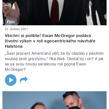
Film
22. květen 2021
Všichni si polibte! Ewan McGregor podává
životní výkon v roli egocentrického návrháře
Halstona
„Šest procent Američanů věří, že by obstálo v pěstním
souboji proti grizzlymu,“ říká Aleš. Obstál by i on? A jak
se se svou novou seriálovou rolí popral Ewan
McGregor?