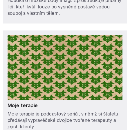
Houdka o mužské body imagi. Zprostředkuje příběhy
lidí, kteří kvůli touze po vysněné postavě vedou
souboj s vlastním tělem.
Moje terapie
Moje terapie je podcastový seriál, v němž si štafetu
předávají vypravěčské dvojice tvořené terapeuty a
jejich klienty.