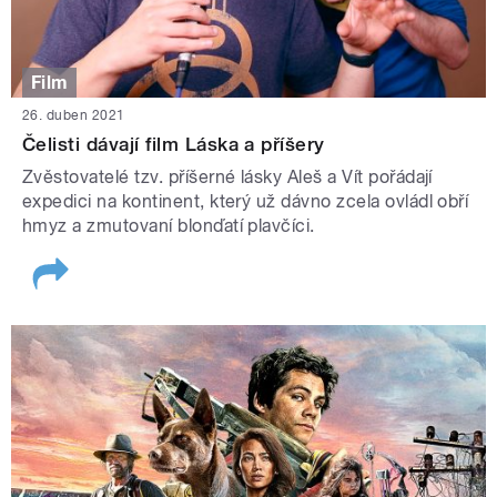
Film
26. duben 2021
Čelisti dávají film Láska a příšery
Zvěstovatelé tzv. příšerné lásky Aleš a Vít pořádají
expedici na kontinent, který už dávno zcela ovládl obří
hmyz a zmutovaní blonďatí plavčíci.