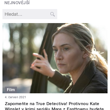
NEJNOVĚJŠÍ
Film
4. červen 2021
Zapomeňte na True Detectiva! Protivnou Kate
Winslet v krimi seriálu Mare z Easttownu budete