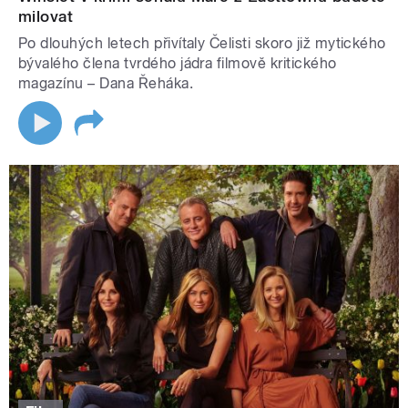
milovat
Po dlouhých letech přivítaly Čelisti skoro již mytického
bývalého člena tvrdého jádra filmově kritického
magazínu – Dana Řeháka.