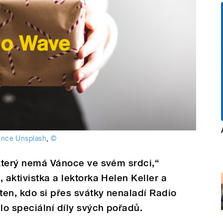
ence Unsplash
,
©
 který nemá Vánoce ve svém srdci,“
 aktivistka a lektorka Helen Keller a
en, kdo si přes svátky nenaladí Radio
lo speciální díly svých pořadů.