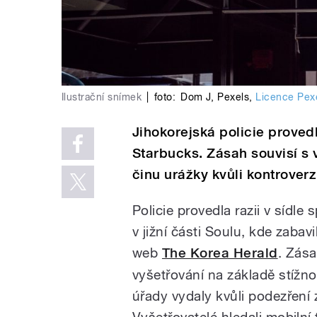
Ilustrační snímek
|
foto:
Dom J
,
Pexels
,
Licence Pex
Jihokorejská policie proved
Starbucks. Zásah souvisí s 
činu urážky kvůli kontrover
Policie provedla razii v sídl
v jižní části Soulu, kde zabav
web
The Korea Herald
. Zása
vyšetřování na základě stížnos
úřady vydaly kvůli podezření 
Vyšetřovatelé hledali mobilní