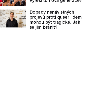
Vyřeší to nová generace?
Dopady nenávistných
projevů proti queer lidem
mohou být tragické. Jak
se jim bránit?