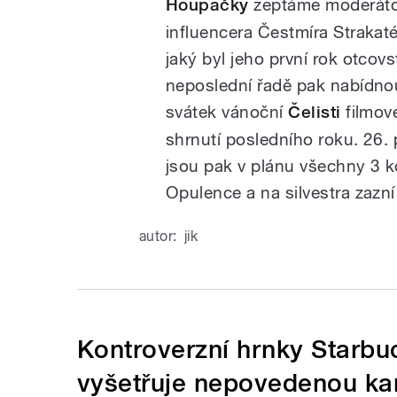
Houpačky
zeptáme moderáto
influencera Čestmíra Strakat
jaký byl jeho první rok otcovs
neposlední řadě pak nabídno
svátek vánoční
Čelisti
filmové
shrnutí posledního roku. 26.
jsou pak v plánu všechny 3 k
Opulence a na silvestra zazní
autor:
jik
Kontroverzní hrnky Starbuc
vyšetřuje nepovedenou k