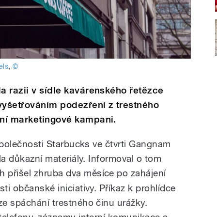
els
,
©
la razii v sídle kavárenského řetězce
vyšetřováním podezření z trestného
zní marketingové kampani.
e společnosti Starbucks ve čtvrti Gangnam
ila důkazní materiály. Informoval o tom
h přišel zhruba dva měsíce po zahájení
ti občanské iniciativy. Příkaz k prohlídce
ze spáchání trestného činu urážky.
 telefony, záznamy interní komunikace a