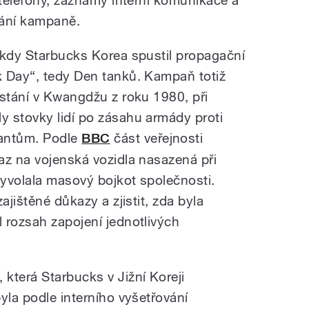
vání kampaně.
 kdy Starbucks Korea spustil propagační
k Day“, tedy Den tanků. Kampaň totiž
vstání v Kwangdžu z roku 1980, při
 stovky lidí po zásahu armády proti
antům. Podle
BBC
část veřejnosti
az na vojenská vozidla nasazená při
yvolala masový bojkot společnosti.
ajištěné důkazy a zjistit, zda byla
 rozsah zapojení jednotlivých
která Starbucks v Jižní Koreji
yla podle interního vyšetřování