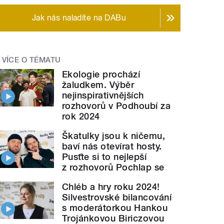
Jak nás naladíte na DABu
VÍCE O TÉMATU
Ekologie prochází
žaludkem. Výběr
nejinspirativnějších
rozhovorů v Podhoubí za
rok 2024
Škatulky jsou k ničemu,
baví nás otevírat hosty.
Pusťte si to nejlepší
z rozhovorů Pochlap se
Chléb a hry roku 2024!
Silvestrovské bilancování
s moderátorkou Hankou
Trojánkovou Biriczovou