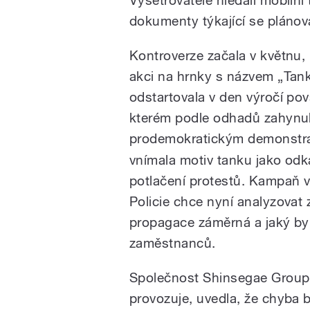
dokumenty týkající se pláno
Kontroverze začala v květnu,
akci na hrnky s názvem „Tan
odstartovala v den výročí po
kterém podle odhadů zahynuly
prodemokratickým demonstr
vnímala motiv tanku jako odk
potlačení protestů. Kampaň v
Policie chce nyní analyzovat z
propagace záměrná a jaký byl
zaměstnanců.
Společnost Shinsegae Group, 
provozuje, uvedla, že chyba b