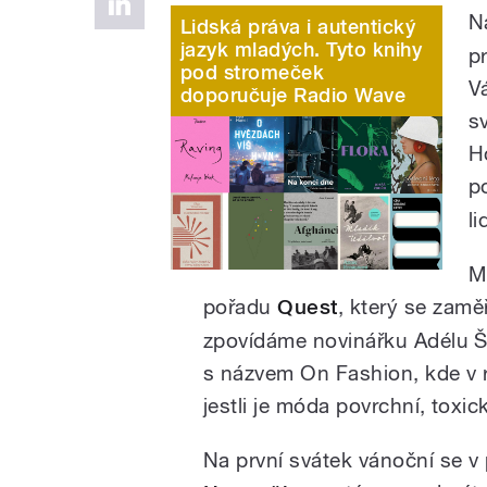
N
Lidská práva i autentický
jazyk mladých. Tyto knihy
p
pod stromeček
V
doporučuje Radio Wave
s
H
p
li
Mi
pořadu
Quest
, který se zamě
zpovídáme novinářku Adélu Š
s názvem On Fashion, kde v 
jestli je móda povrchní, toxi
Na první svátek vánoční se v