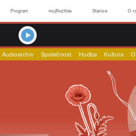
Program
mujRozhlas
Stanice
O r
Audioarchiv
Společnost
Hudba
Kultura
O