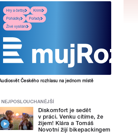
Hry a četby
Krimi
Pohádky
Pořady
Živé vysílání
Audiosvět Českého rozhlasu na jednom místě
NEJPOSLOUCHANĚJŠÍ
Diskomfort je sedět
v práci. Venku cítíme, že
žijem! Klára a Tomáš
Novotní žijí bikepackingem