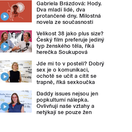
Gabriela Brázdová: Hody.
Dva mladí lidé, dva
protančené dny. Milostná
novela ze současnosti
Velikost 38 jako plus size?
Český film preferuje jediný
typ ženského těla, říká
herečka Soukupová
Jde mi to v posteli? Dobrý
sex je o komunikaci,
ochotě se učit a cítit se
trapně, říká sexkoučka
Daddy issues nejsou jen
popkulturní nálepka.
Ovlivňují naše vztahy a
netýkají se pouze žen