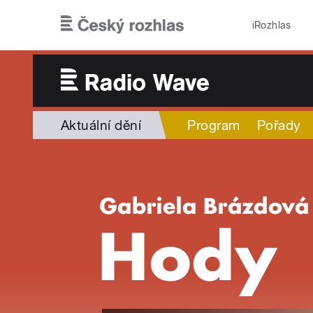
Přejít k hlavnímu obsahu
iRozhlas
Aktuální dění
Program
Pořady