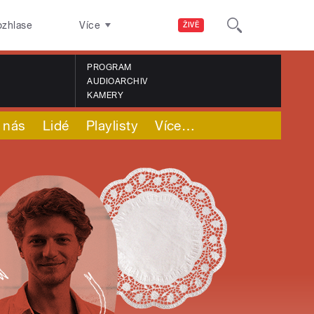
ozhlase
Více
ŽIVĚ
PROGRAM
AUDIOARCHIV
KAMERY
 nás
Lidé
Playlisty
Více
…