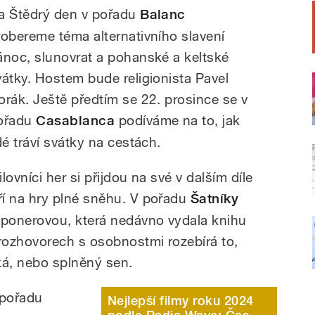
a Štědrý den v pořadu
Balanc
robereme téma alternativního slavení
ánoc, slunovrat a pohanské a keltské
vátky. Hostem bude religionista Pavel
orák.
Ještě předtím se 22. prosince se v
ořadu
Casablanca
podíváme na to, jak
dé tráví svátky na cestách.
lovníci her si přijdou na své v dalším díle
ří na hry plné sněhu. V pořadu
Šatníky
ponerovou, která nedávno vydala knihu
rozhovorech s osobnostmi rozebírá to,
cká, nebo splněný sen.
 pořadu
Nejlepší filmy roku 2024