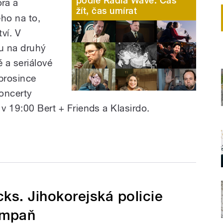
podle Radia Wave: Čas
ra a
žít, čas umírat
ého na to,
tví. V
u na druhý
 a seriálové
 prosince
oncerty
 v 19:00 Bert + Friends a Klasirdo.
ks. Jihokorejská policie
ampaň