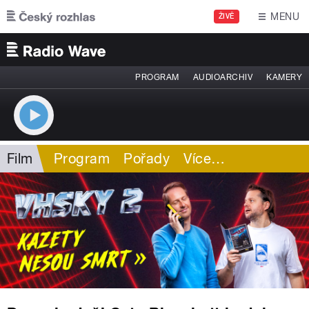
Přejít k hlavnímu obsahu
MENU
ŽIVĚ
PROGRAM
AUDIOARCHIV
KAMERY
Film
Program
Pořady
Více
…